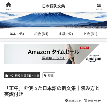
日本語例文集
home
menu
基本 (N5)
初級 (N4)
中級 (N2)
上級 (N1)
lv2. 初級単語 (N3～N4)
時間
「正午」を使った日本語の例文集｜読み方と
英訳付き
2023.10.14
2025.04.10