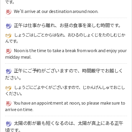
です。
We’ll arrive at our destination around noon.
正午は仕事から離れ、お昼の食事を楽しむ時間です。
しょうごはしごとからはなれ、おひるのしょくじをたのしむじか
んです。
Noon is the time to take a break from work and enjoy your
midday meal.
正午にご予約がございますので、時間厳守でお越しく
ださい。
しょうごにごよやくがございますので、じかんげんしゅでおこし
ください。
You have an appointment at noon, so please make sure to
arrive on time.
太陽の影が最も短くなるのは、太陽が真上にある正午
頃です。