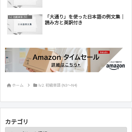
「大通り」を使った日本語の例文集｜
lv2. 初級単語 (N3～N4)
読み方と英訳付き
ホーム
lv2. 初級単語 (N3～N4)
カテゴリ