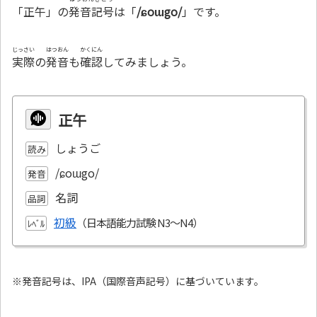
「正午」の
発音記号
は「
/ɕoɯgo/
」です。
じっさい
はつおん
かくにん
実際
の
発音
も
確認
してみましょう。
正午
しょうご
読み
/ɕoɯgo/
発音
名詞
品詞
初級
ﾚﾍﾞﾙ
※発音記号は、IPA（国際音声記号）に基づいています。