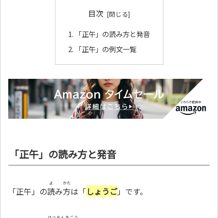
目次
「正午」の読み方と発音
「正午」の例文一覧
「正午」の読み方と発音
よ
かた
「正午」の
読
み
方
は「
しょうご
」です。
はつおんきごう