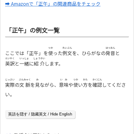
➡ Amazonで「正午」の関連商品をチェック
「正午」の例文一覧
つか
れいぶん
はつおん
ここでは「正午」を
使
った
例文
を、ひらがなの
発音
と
えいやく
いっしょ
しょうかい
英訳
と
一緒
に
紹介
します。
じっさい
ぶんみゃく
み
いみ
つか
かた
かくにん
実際
の
文脈
を
見
ながら、
意味
や
使
い
方
を
確認
してくださ
い。
英語を隠す / 隐藏英文 / Hide English