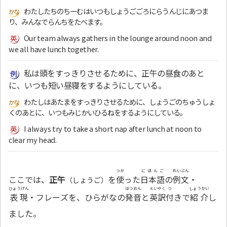
わたしたちのちーむはいつもしょうごごろにらうんじにあつま
り、みんなでらんちをたべます。
Our team always gathers in the lounge around noon and
we all have lunch together.
私は頭をすっきりさせるために、正午の昼食のあと
に、いつも短い昼寝をするようにしている。
わたしはあたまをすっきりさせるために、しょうごのちゅうしょ
くのあとに、いつもみじかいひるねをするようにしている。
I always try to take a short nap after lunch at noon to
clear my head.
つか
にほんご
れいぶん
ここでは、
正午
を
使
った
日本語
の
例文
・
（しょうご）
ひょうげん
はつおん
えいやく
つ
しょうかい
表現
・フレーズを、ひらがなの
発音
と
英訳
付
きで
紹介
し
ました。