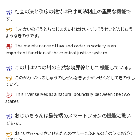
社会の法と秩序の維持は刑事司法制度の重要な
機能
で
す。
しゃかいのほうとちつじょのいじはけいじしほうせいどのじゅう
ようなきのうです。
The maintenance of law and order in society is an
important function of the criminal justice system.
この川は2つの州の自然な境界線として
機能
している。
このかわは2つのしゅうのしぜんなきょうかいせんとしてきのうし
ている。
This river serves as a natural boundary between the two
states.
おじいちゃんは最先端のスマートフォンの
機能
に驚い
ていた。
おじいちゃんはさいせんたんのすまーとふぉんのきのうにおどろ
いていた。