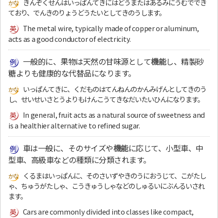
きんぞくせんはいっぱんてきにはどうまたはあるみにうむででき
ており、でんきのりょうどうたいとしてきのうします。
The metal wire, typically made of copper or aluminum,
acts as a good conductor of electricity.
一般的に、果物は天然の甘味源として
機能
し、精製砂
糖よりも健康的な代替品になります。
いっぱんてきに、くだものはてんねんのかんみげんとしてきのう
し、せいせいさとうよりもけんこうてきなだいたいひんになります。
In general, fruit acts as a natural source of sweetness and
is a healthier alternative to refined sugar.
車は一般に、そのサイズや
機能
に応じて、小型車、中
型車、高級車などの種類に分類されます。
くるまはいっぱんに、そのさいずやきのうにおうじて、こがたし
ゃ、ちゅうがたしゃ、こうきゅうしゃなどのしゅるいにぶんるいされ
ます。
Cars are commonly divided into classes like compact,