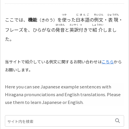
つか
にほんご
れいぶん
ひょうげん
ここでは、
機能
を
使
った
日本語
の
例文
・
表現
・
（きのう）
はつおん
えいやく
つ
しょうかい
フレーズを、ひらがなの
発音
と
英訳
付
きで
紹介
しまし
た。
当サイトで紹介している例文に関するお問い合わせは
こちら
から
お願いします。
Here you can see Japanese example sentences with
Hiragana pronunciations and English translations. Please
use them to learn Japanese or English.