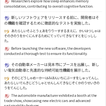
Researchers explore how sleep enhances memory
consolidation, contributing to overall cognitive function.
新しいソフトウェアをリリースする前に、開発者はそ
の
機能
を確認するために徹底的なテストを実施した。
あたらしいそふとうぇあをりりーすするまえに、かいはつしゃは
そのきのうをかくにんするためにてっていてきなてすとをじっしし
た。
Before launching the new software, the developers
conducted a thorough test to ensure its functionality.
その自動車メーカーは見本市にブースを出展し、新し
い電気自動車と先進的な持続可能性
機能
を展示した。
そのじどうしゃめーかーはみほんいちにぶーすをしゅってんし、
あたらしいでんきじどうしゃとせんしんてきなじぞくかのうせいきの
うをてんじした。
The automobile manufacturer exhibited a booth at the
trade show, showcasing new electric cars and advanced
sustainability features.