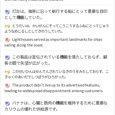
灯台は、海岸に沿って航行する船にとって重要な目印
として
機能
していた。
とうだいは、かいがんにそってこうこうするふねにとってじゅう
ようなめじるしとしてきのうしていた。
Lighthouses served as important landmarks for ships
sailing along the coast.
この製品は宣伝されている
機能
を満たしておらず、顧
客の間で失望が広がった。
このせいひんはせんでんされているきのうをみたしておらず、こ
きゃくのあいだでしつぼうがひろがった。
The product didn’t live up to its advertised features,
leading to widespread disappointment among customers.
バナナは、心臓と筋肉の
機能
を維持するために重要な
カリウムの優れた供給源です。