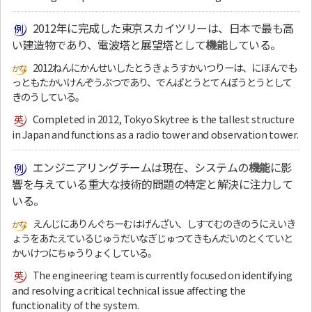
2012年に完成した東京スカイツリーは、日本で最も高
い建造物であり、電波塔と展望塔として
機能
している。
2012ねんにかんせいしたとうきょうすかいつりーは、にほんでも
っともたかいけんぞうぶつであり、でんぱとうとてんぼうとうとして
きのうしている。
Completed in 2012, Tokyo Skytree is the tallest structure
in Japan and functions as a radio tower and observation tower.
エンジニアリングチームは現在、システムの
機能
に影
響を与えている重大な技術的問題の特定と解決に注力して
いる。
えんじにありんぐちーむはげんざい、しすてむのきのうにえいき
ょうをあたえているじゅうだいなぎじゅつてきもんだいのとくていと
かいけつにちゅうりょくしている。
The engineering team is currently focused on identifying
and resolving a critical technical issue affecting the
functionality of the system.