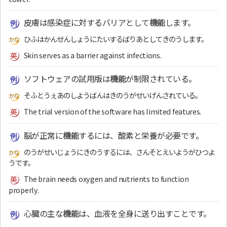
皮膚は感染症に対するバリアとして
機能
します。
ひふはかんせんしょうにたいするばりあとしてきのうします。
Skin serves as a barrier against infections.
ソフトウェアの試用版は
機能
が制限されている。
そふとうぇあのしようばんはきのうがせいげんされている。
The trial version of the software has limited features.
脳が正常に
機能
するには、酸素と栄養が必要です。
のうがせいじょうにきのうするには、さんそとえいようがひつよ
うです。
The brain needs oxygen and nutrients to function
properly.
心臓の主な
機能
は、血液を全身に送り出すことです。