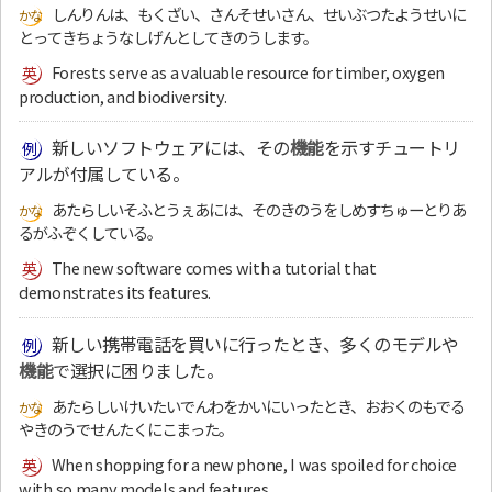
しんりんは、もくざい、さんそせいさん、せいぶつたようせいに
とってきちょうなしげんとしてきのうします。
Forests serve as a valuable resource for timber, oxygen
production, and biodiversity.
新しいソフトウェアには、その
機能
を示すチュートリ
アルが付属している。
あたらしいそふとうぇあには、そのきのうをしめすちゅーとりあ
るがふぞくしている。
The new software comes with a tutorial that
demonstrates its features.
新しい携帯電話を買いに行ったとき、多くのモデルや
機能
で選択に困りました。
あたらしいけいたいでんわをかいにいったとき、おおくのもでる
やきのうでせんたくにこまった。
When shopping for a new phone, I was spoiled for choice
with so many models and features.