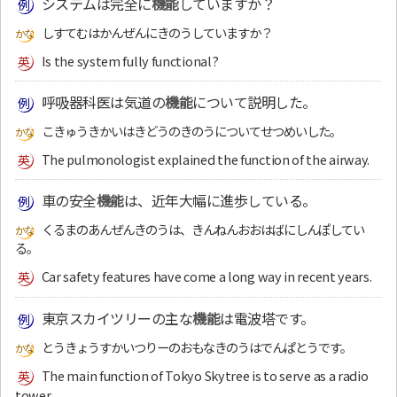
システムは完全に
機能
していますか？
しすてむはかんぜんにきのうしていますか？
Is the system fully functional?
呼吸器科医は気道の
機能
について説明した。
こきゅうきかいはきどうのきのうについてせつめいした。
The pulmonologist explained the function of the airway.
車の安全
機能
は、近年大幅に進歩している。
くるまのあんぜんきのうは、きんねんおおはばにしんぽしてい
る。
Car safety features have come a long way in recent years.
東京スカイツリーの主な
機能
は電波塔です。
とうきょうすかいつりーのおもなきのうはでんぱとうです。
The main function of Tokyo Skytree is to serve as a radio
tower.