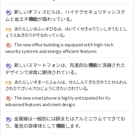
新しいオフィスビルは、ハイテクセキュリティシステ
ムと省エネ
機能
が備わっている。
あたらしいおふぃすびるは、はいてくせきゅりてぃしすてむとし
ょうえねきのうがそなわっている。
The new office building is equipped with high-tech
security systems and energy-efficient features.
新しいスマートフォンは、先進的な
機能
と洗練された
デザインで非常に期待されている。
あたらしいすまーとふぉんは、せんしんてきなきのうとせんれん
されたでざいんでひじょうにきたいされている。
The new smartphone is highly anticipated for its
advanced features and sleek design.
金属線は一般的には銅またはアルミニウムでできてお
り、電気の良導体として
機能
します。