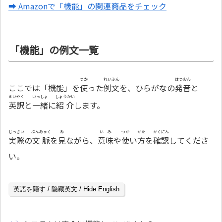
➡ Amazonで「機能」の関連商品をチェック
「機能」の例文一覧
つか
れいぶん
はつおん
ここでは「機能」を
使
った
例文
を、ひらがなの
発音
と
えいやく
いっしょ
しょうかい
英訳
と
一緒
に
紹介
します。
じっさい
ぶんみゃく
み
いみ
つか
かた
かくにん
実際
の
文脈
を
見
ながら、
意味
や
使
い
方
を
確認
してくださ
い。
英語を隠す / 隐藏英文 / Hide English