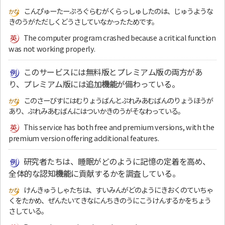
こんぴゅーたーぷろぐらむがくらっしゅしたのは、じゅうような
きのうがただしくどうさしていなかったためです。
The computer program crashed because a critical function
was not working properly.
このサービスには無料版とプレミアム版の両方があ
り、プレミアム版には追加
機能
が備わっている。
このさーびすにはむりょうばんとぷれみあむばんのりょうほうが
あり、ぷれみあむばんにはついかきのうがそなわっている。
This service has both free and premium versions, with the
premium version offering additional features.
研究者たちは、睡眠がどのように記憶の定着を高め、
全体的な認知
機能
に貢献するかを調査している。
けんきゅうしゃたちは、すいみんがどのようにきおくのていちゃ
くをたかめ、ぜんたいてきなにんちきのうにこうけんするかをちょう
さしている。