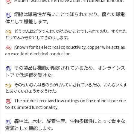
Modern watches often have a built-in calendar function.
銅線は導電性が高いことで知られており、優れた導電
体として
機能
します。
どうせんはどうでんせいがたかいことでしられており、すぐれた
どうでんからだとしてきのうします。
Known for its electrical conductivity, copper wire acts as
an excellent electrical conductor.
その製品は
機能
が限定されているため、オンラインス
トアで低評価を受けた。
そのせいひんはきのうがげんていされているため、おんらいんす
とあでていひょうかをうけた。
The product received low ratings on the online store due
to its limited functionality.
森林は、木材、酸素生産、生物多様性にとって貴重な
資源として
機能
します。