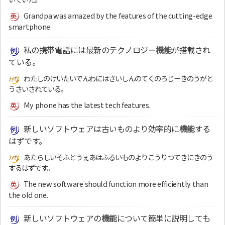
Grandpa was amazed by the features of the cutting-edge
smartphone.
私の携帯電話には最新のテクノロジー
機能
が搭載され
ている。
わたしのけいたいでんわにはさいしんのてくのろじーきのうがと
うさいされている。
My phone has the latest tech features.
新しいソフトウェアは古いものより効率的に
機能
する
はずです。
あたらしいそふとうぇあはふるいものよりこうりつてきにきのう
するはずです。
The new software should function more efficiently than
the old one.
新しいソフトウェアの
機能
について簡単に説明しても