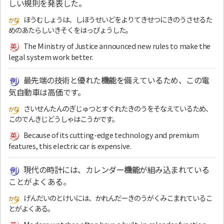
しい規則を発表した。
ほうむしょうは、しほうせいどをよりてきせつにきのうさせるた
めのあたらしいきそくをはっぴょうした。
The Ministry of Justice announced new rules to make the
legal system work better.
最先端の技術と優れた
機能
を備えているため、この電
気自動車は高価です。
さいせんたんのぎじゅつとすぐれたきのうをそなえているため、
このでんきじどうしゃはこうかです。
Because of its cutting-edge technology and premium
features, this electric car is expensive.
現代の時計には、カレンダー
機能
が組み込まれている
ことがよくある。
げんだいのとけいには、かれんだーきのうがくみこまれているこ
とがよくある。