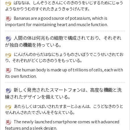
ばななは、しんぞうときんにくのきのうをいじするためにじゅう
ようなかりうむのすぐれたきょうきゅうげんです。
Bananas are a good source of potassium, which is
important for maintaining heart and muscle function.
人間の体は何兆もの細胞で構成されており、それぞれ
が独自の
機能
を持っている。
にんげんのからだはなにちょうものさいぼうでこうせいされてお
り、それぞれがどくじのきのうをもっている。
The human body is made up of trillions of cells, each with
its own function.
新しく発売されたスマートフォンは、高度な
機能
と洗
練されたデザインを備えている。
あたらしくはつばいされたすまーとふぉんは、こうどなきのうと
せんれんされたでざいんをそなえている。
The newly launched smartphone comes with advanced
features and a sleek design.