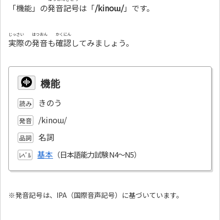
「機能」の
発音記号
は「
/kinoɯ/
」です。
じっさい
はつおん
かくにん
実際
の
発音
も
確認
してみましょう。
機能
きのう
読み
/kinoɯ/
発音
名詞
品詞
基本
ﾚﾍﾞﾙ
※発音記号は、IPA（国際音声記号）に基づいています。