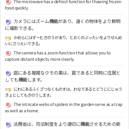
The microwave has a defrost function for thawing frozen
food quickly.
カメラにはズーム
機能
があり、遠くの物体をより鮮明
に撮影できる。
かめらにはずーむきのうがあり、とおくのぶったいをよりせんめ
いにさつえいできる。
The camera has a zoom function that allows you to
capture distant objects more clearly.
庭にある複雑なクモの巣は、罠であると同時に住居と
しても
機能
します。
にわにあるふくざつなくものすは、わなであるとどうじにじゅう
きょとしてもきのうします。
The intricate webs of spiders in the garden serve as a trap
as well as a home.
法務省は、司法制度をより適切に
機能
させるための新