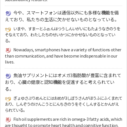
今や、スマートフォンは通信以外にも多様な
機能
を備
えており、私たちの生活に欠かせないものとなっている。
いまや、すまーとふぉんはつうしんいがいにもたようなきのうを
そなえており、わたしたちのせいかつにかかせないものとなってい
る。
Nowadays, smartphones have a variety of functions other
than communication, and have become indispensable in our
lives.
魚油サプリメントにはオメガ3脂肪酸が豊富に含まれて
おり、心臓の健康と認知
機能
を促進すると考えられてい
る。
ぎょゆさぷりめんとにはおめが3しぼうさんがほうふにふくまれて
おり、しんぞうのけんこうとにんちきのうをそくしんするとかんがえ
られている。
Fish oil supplements are rich in omega-3 fatty acids, which
are thought to promote heart health and cognitive function.