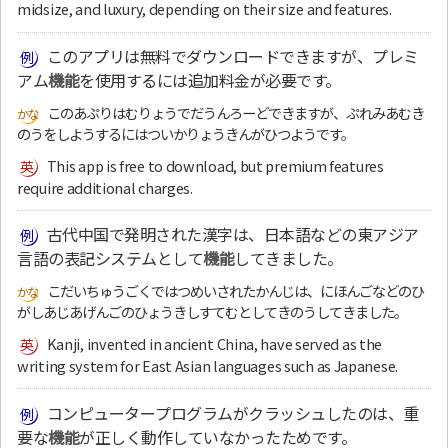
midsize, and luxury, depending on their size and features.
このアプリは無料でダウンロードできますが、プレミ
アム
機能
を使用するには追加料金が必要です。
このあぷりはむりょうでだうんろーどできますが、ぷれみあむき
のうをしようするにはついかりょうきんがひつようです。
This app is free to download, but premium features
require additional charges.
古代中国で発明された漢字は、日本語などの東アジア
言語の表記システムとして
機能
してきました。
こだいちゅうごくではつめいされたかんじは、にほんごなどのひ
がしあじあげんごのひょうきしすてむとしてきのうしてきました。
Kanji, invented in ancient China, have served as the
writing system for East Asian languages such as Japanese.
コンピュータープログラムがクラッシュしたのは、重
要な
機能
が正しく動作していなかったためです。