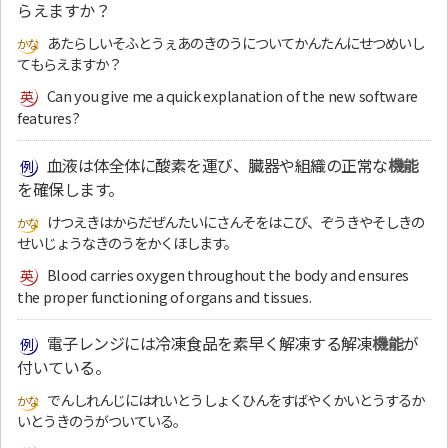
らえますか？
あたらしいそふとうぇあのきのうについてかんたんにせつめいし
てもらえますか？
Can you give me a quick explanation of the new software
features?
血液は体全体に酸素を運び、臓器や組織の正常な
機能
を確保します。
けつえきはからだぜんたいにさんそをはこび、ぞうきやそしきの
せいじょうなきのうをかくほします。
Blood carries oxygen throughout the body and ensures
the proper functioning of organs and tissues.
電子レンジには冷凍食品を素早く解凍する解凍
機能
が
付いている。
でんしれんじにはれいとうしょくひんをすばやくかいとうするか
いとうきのうがついている。