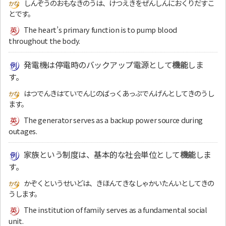
しんぞうのおもなきのうは、けつえきをぜんしんにおくりだすこ
とです。
The heart’s primary function is to pump blood
throughout the body.
発電機は停電時のバックアップ電源として
機能
しま
す。
はつでんきはていでんじのばっくあっぷでんげんとしてきのうし
ます。
The generator serves as a backup power source during
outages.
家族という制度は、基本的な社会単位として
機能
しま
す。
かぞくというせいどは、きほんてきなしゃかいたんいとしてきの
うします。
The institution of family serves as a fundamental social
unit.