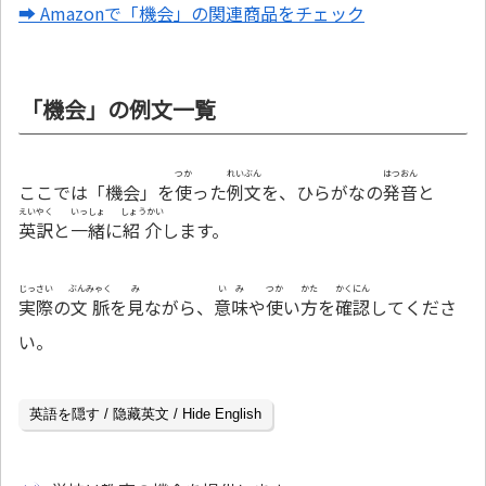
➡ Amazonで「機会」の関連商品をチェック
「機会」の例文一覧
つか
れいぶん
はつおん
ここでは「機会」を
使
った
例文
を、ひらがなの
発音
と
えいやく
いっしょ
しょうかい
英訳
と
一緒
に
紹介
します。
じっさい
ぶんみゃく
み
いみ
つか
かた
かくにん
実際
の
文脈
を
見
ながら、
意味
や
使
い
方
を
確認
してくださ
い。
英語を隠す / 隐藏英文 / Hide English