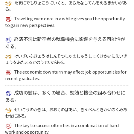
たまにでもりょこうにいくと、あらたなしてんをえるきかいがあ
る。
Traveling even once in a while gives you the opportunity
to gain new perspectives.
経済不況は新卒者の就職機会に影響を与える可能性が
ある。
けいざいふきょうはしんそつしゃのしゅうしょくきかいにえいき
ょうをあたえるかのうせいがある。
The economic downturn may affect job opportunities for
recent graduates.
成功の鍵は、多くの場合、勤勉と機会の組み合わせに
ある。
せいこうのかぎは、おおくのばあい、きんべんときかいのくみあ
わせにある。
The key to success often lies in a combination of hard
work and opportunity.