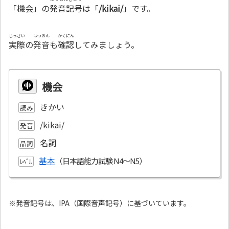
「機会」の
発音記号
は「
/kikai/
」です。
じっさい
はつおん
かくにん
実際
の
発音
も
確認
してみましょう。
機会
きかい
読み
/kikai/
発音
名詞
品詞
基本
ﾚﾍﾞﾙ
※発音記号は、IPA（国際音声記号）に基づいています。