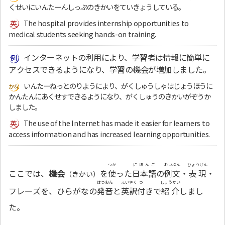
くせいにいんたーんしっぷのきかいをていきょうしている。
The hospital provides internship opportunities to
medical students seeking hands-on training.
インターネットの利用により、学習者は情報に簡単に
アクセスできるようになり、学習の機会が増加しました。
いんたーねっとのりようにより、がくしゅうしゃはじょうほうに
かんたんにあくせすできるようになり、がくしゅうのきかいがぞうか
しました。
The use of the Internet has made it easier for learners to
access information and has increased learning opportunities.
つか
にほんご
れいぶん
ひょうげん
ここでは、
機会
を
使
った
日本語
の
例文
・
表現
・
（きかい）
はつおん
えいやく
つ
しょうかい
フレーズを、ひらがなの
発音
と
英訳
付
きで
紹介
しまし
た。