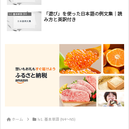
「遊び」を使った日本語の例文集｜読
lv1. 基本単語 (N4～N5)
み方と英訳付き
ホーム
lv1. 基本単語 (N4～N5)