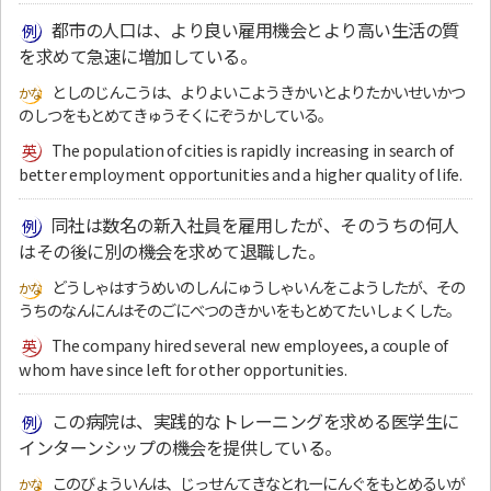
都市の人口は、より良い雇用機会とより高い生活の質
を求めて急速に増加している。
としのじんこうは、よりよいこようきかいとよりたかいせいかつ
のしつをもとめてきゅうそくにぞうかしている。
The population of cities is rapidly increasing in search of
better employment opportunities and a higher quality of life.
同社は数名の新入社員を雇用したが、そのうちの何人
はその後に別の機会を求めて退職した。
どうしゃはすうめいのしんにゅうしゃいんをこようしたが、その
うちのなんにんはそのごにべつのきかいをもとめてたいしょくした。
The company hired several new employees, a couple of
whom have since left for other opportunities.
この病院は、実践的なトレーニングを求める医学生に
インターンシップの機会を提供している。
このびょういんは、じっせんてきなとれーにんぐをもとめるいが