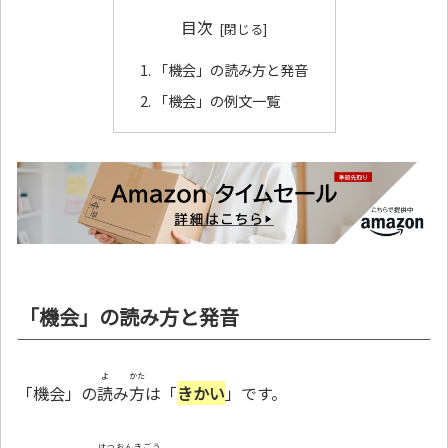
目次
「機会」の読み方と発音
「機会」の例文一覧
「機会」の読み方と発音
よ
かた
「機会」の
読
み
方
は「
きかい
」です。
はつおんきごう