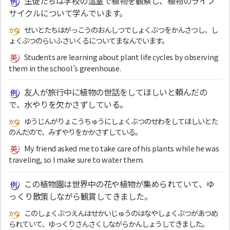
生徒たちは学校の温室で植物を観察し、植物のライフ
サイクルについて学んでいます。
せいとたちはがっこうのおんしつでしょくぶつをかんさつし、し
ょくぶつのらいふさいくるについてまなんでいます。
Students are learning about plant life cycles by observing
them in the school’s greenhouse.
友人が旅行中に植物の世話をしてほしいと頼んだの
で、水やりを欠かさずしている。
ゆうじんがりょこうちゅうにしょくぶつのせわをしてほしいとた
のんだので、みずやりをかかさずしている。
My friend asked me to take care of his plants while he was
traveling, so I make sure to water them.
この植物園は世界中の花や植物が集められていて、ゆ
っくり散策しながら観賞してきました。
このしょくぶつえんはせかいじゅうのはなやしょくぶつがあつめ
られていて、ゆっくりさんさくしながらかんしょうしてきました。