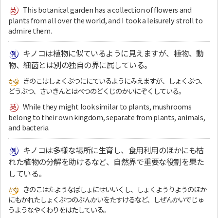
This botanical garden has a collection of flowers and
plants from all over the world, and I took a leisurely stroll to
admire them.
キノコは植物に似ているように見えますが、植物、動
物、細菌とは別の独自の界に属している。
きのこはしょくぶつににているようにみえますが、しょくぶつ、
どうぶつ、さいきんとはべつのどくじのかいにぞくしている。
While they might look similar to plants, mushrooms
belong to their own kingdom, separate from plants, animals,
and bacteria.
キノコは多様な場所に生育し、食用利用のほかにも枯
れた植物の分解を助けるなど、自然界で重要な役割を果た
している。
きのこはたようなばしょにせいいくし、しょくようりようのほか
にもかれたしょくぶつのぶんかいをたすけるなど、しぜんかいでじゅ
うようなやくわりをはたしている。