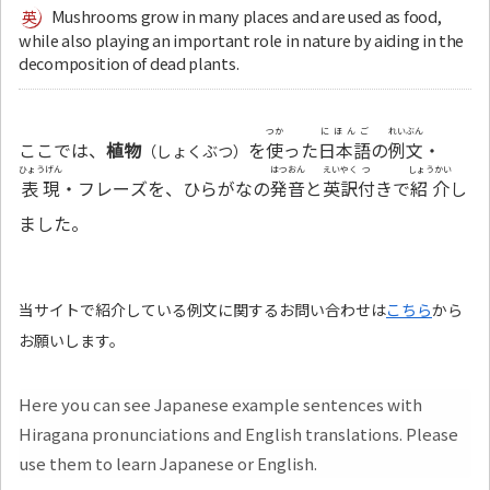
Mushrooms grow in many places and are used as food,
while also playing an important role in nature by aiding in the
decomposition of dead plants.
つか
にほんご
れいぶん
ここでは、
植物
を
使
った
日本語
の
例文
・
（しょくぶつ）
ひょうげん
はつおん
えいやく
つ
しょうかい
表現
・フレーズを、ひらがなの
発音
と
英訳
付
きで
紹介
し
ました。
当サイトで紹介している例文に関するお問い合わせは
こちら
から
お願いします。
Here you can see Japanese example sentences with
Hiragana pronunciations and English translations. Please
use them to learn Japanese or English.