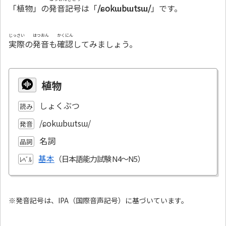
「植物」の
発音記号
は「
/ɕokɯbɯtsɯ/
」です。
じっさい
はつおん
かくにん
実際
の
発音
も
確認
してみましょう。
植物
しょくぶつ
読み
/ɕokɯbɯtsɯ/
発音
名詞
品詞
基本
ﾚﾍﾞﾙ
※発音記号は、IPA（国際音声記号）に基づいています。