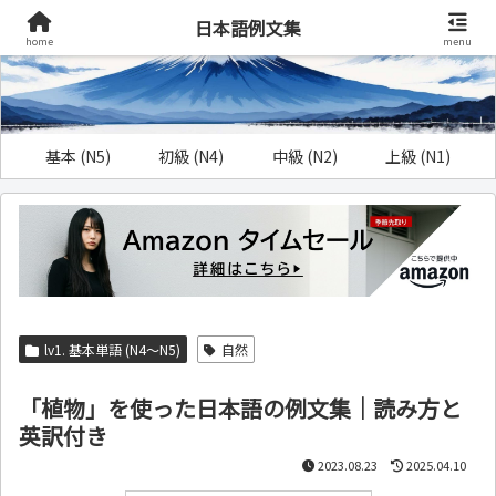
日本語例文集
home
menu
基本 (N5)
初級 (N4)
中級 (N2)
上級 (N1)
lv1. 基本単語 (N4～N5)
自然
「植物」を使った日本語の例文集｜読み方と
英訳付き
2023.08.23
2025.04.10