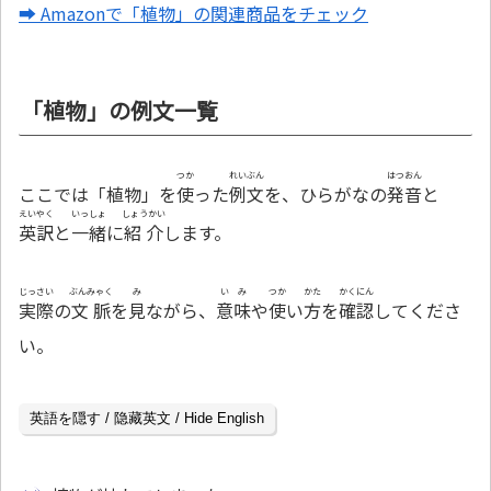
➡ Amazonで「植物」の関連商品をチェック
「植物」の例文一覧
つか
れいぶん
はつおん
ここでは「植物」を
使
った
例文
を、ひらがなの
発音
と
えいやく
いっしょ
しょうかい
英訳
と
一緒
に
紹介
します。
じっさい
ぶんみゃく
み
いみ
つか
かた
かくにん
実際
の
文脈
を
見
ながら、
意味
や
使
い
方
を
確認
してくださ
い。
英語を隠す / 隐藏英文 / Hide English