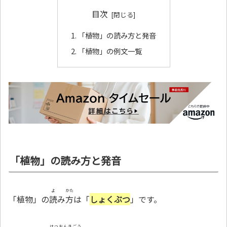
目次
「植物」の読み方と発音
「植物」の例文一覧
「植物」の読み方と発音
よ
かた
「植物」の
読
み
方
は「
しょくぶつ
」です。
はつおんきごう