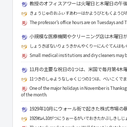
教授のオフィスアワーは火曜日と木曜日の午後
きょうじゅのおふぃすあわーはかようびともくようびの
The professor’s office hours are on Tuesdays and T
小規模な医療機関やクリーニング店は木曜日
しょうきぼないりょうきかんやくりーにんぐてんはも
Small medical institutions and dry cleaners may 
11月の主要な祝日の1つは、米国で毎月第4木
11つきのしゅようなしゅくじつの1つは、べいこくで
One of the major holidays in November is Thanksg
of the month.
1929年10月にウォール街で起きた株式市場
1929ねん10がつにうぉーるがいでおきたかぶしき