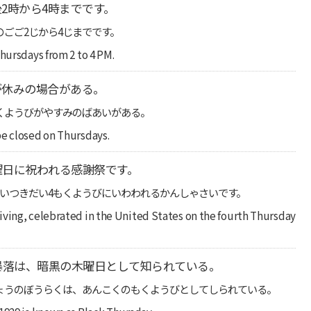
2時から4時までです。
ごご2じから4じまでです。
hursdays from 2 to 4 PM.
が休みの場合がある。
くようびがやすみのばあいがある。
be closed on Thursdays.
曜日に祝われる感謝祭です。
まいつきだい4もくようびにいわわれるかんしゃさいです。
iving, celebrated in the United States on the fourth Thursday
の暴落は、暗黒の木曜日として知られている。
しじょうのぼうらくは、あんこくのもくようびとしてしられている。