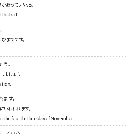
うがあっていやだ。
I hate it.
す。
うびまでです。
ょう。
しましょう。
ation.
れます。
びにいわわれます。
on the fourth Thursday of November.
来している。