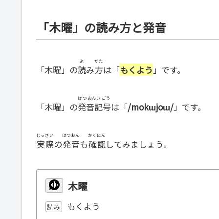
「木曜」の読み方と発音
よ
かた
「木曜」の
読
み
方
は「
もくよう
」です。
はつおんきごう
「木曜」の
発音記号
は「
/mokɯjoɯ/
」です。
じっさい
はつおん
かくにん
実際
の
発音
も
確認
してみましょう。
木曜
もくよう
読み