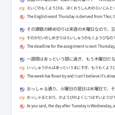
えいごのもくようびは、ほくおうしんわのらいじんと
The English word Thursday is derived from Thor, 
その課題の締め切りは来週の木曜日なので、
そのかだいのしめきりはらいしゅうのもくようびなの
The deadline for the assignment is next Thursday, 
一週間はあっという間に過ぎ、もう木曜日だ
いっしゅうかんはあっというまにすぎ、もうもくよう
The week has flown by and I can’t believe it’s alr
おっしゃる通り、火曜日の翌日は水曜日で、そ
おっしゃるとおり、かようびのよくじつはすいようび
As you said, the day after Tuesday is Wednesday, a