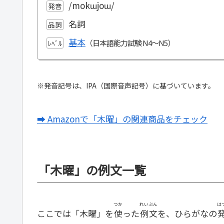
/mokɯjoɯ/
発音
名詞
品詞
基本
ﾚﾍﾞﾙ
※発音記号は、IPA（国際音声記号）に基づいています。
➡ Amazonで「木曜」の関連商品をチェック
「木曜」の例文一覧
つか
れいぶん
は
ここでは「木曜」を
使
った
例文
を、ひらがなの