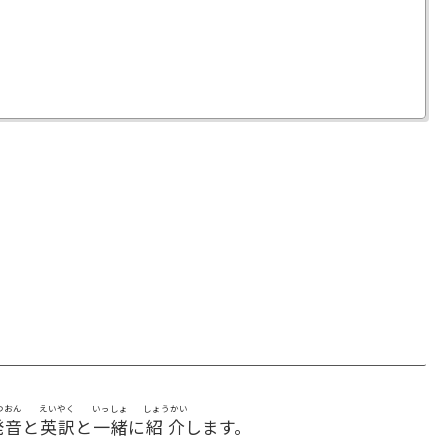
つおん
えいやく
いっしょ
しょうかい
発音
と
英訳
と
一緒
に
紹介
します。