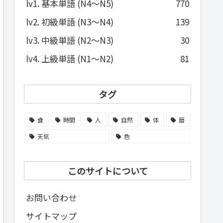
lv1. 基本単語 (N4～N5)
770
lv2. 初級単語 (N3～N4)
139
lv3. 中級単語 (N2～N3)
30
lv4. 上級単語 (N1～N2)
81
タグ
食
時間
人
自然
体
暦
天気
色
このサイトについて
お問い合わせ
サイトマップ