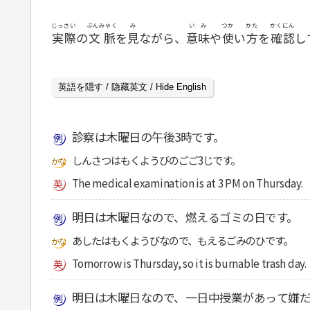
じっさい
ぶんみゃく
み
いみ
つか
かた
かくにん
実際
の
文脈
を
見
ながら、
意味
や
使
い
方
を
確認
し
英語を隠す / 隐藏英文 / Hide English
診察は木曜日の午後3時です。
しんさつはもくようびのごご3じです。
The medical examination is at 3 PM on Thursday.
明日は木曜日なので、燃えるゴミの日です。
あしたはもくようびなので、もえるごみのひです。
Tomorrow is Thursday, so it is burnable trash day.
明日は木曜日なので、一日中授業があって嫌