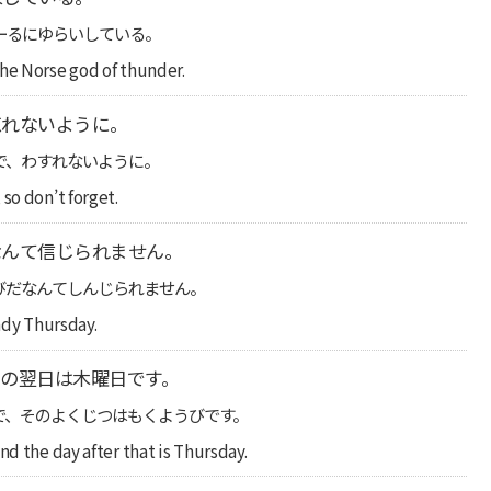
ーるにゆらいしている。
the Norse god of thunder.
忘れないように。
で、わすれないように。
so don’t forget.
なんて信じられません。
びだなんてしんじられません。
eady Thursday.
の翌日は木曜日です。
で、そのよくじつはもくようびです。
nd the day after that is Thursday.