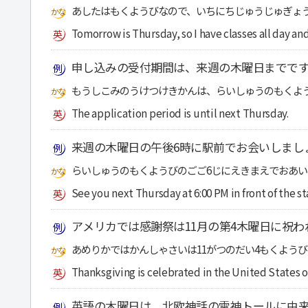
あしたはもくようびなので、いちにちじゅうじゅぎょ
Tomorrow is Thursday, so I have classes all day and 
申し込みの受付期間は、来週の木曜日までで
もうしこみのうけつけきかんは、らいしゅうのもくよ
The application period is until next Thursday.
来週の木曜日の午後6時に駅前でお会いしまし
らいしゅうのもくようびのごご6じにえきまえでおあい
See you next Thursday at 6:00 PM in front of the st
アメリカでは感謝祭は11月の第4木曜日に祝わ
あめりかではかんしゃさいは11がつのだい4もくよう
Thanksgiving is celebrated in the United States 
英語の木曜日は、北欧神話の雷神トールに由