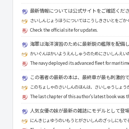
最新情報については公式サイトをご確認くだ
さいしんじょうほうについてはこうしきさいとをごか
Check the official site for updates.
海軍は海洋演習のために最新鋭の艦隊を配備
かいぐんはかいようえんしゅうのためにさいしんえい
The navy deployed its advanced fleet for maritime
この著者の最新の本は、最終章が最も刺激的
このちょしゃのさいしんのほんは、さいしゅうしょう
The last chapter of this author’s latest book was t
人気女優の妹が最新の雑誌にモデルとして登
にんきじょゆうのいもうとがさいしんのざっしにもで