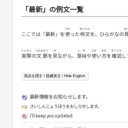
「最新」の例文一覧
つか
れいぶん
は
ここでは「最新」を
使
った
例文
を、ひらがなの
じっさい
ぶんみゃく
み
いみ
つか
かた
かくにん
実際
の
文脈
を
見
ながら、
意味
や
使
い
方
を
確認
し
英語を隠す / 隐藏英文 / Hide English
最新情報をお知らせします。
さいしんじょうほうをおしらせします。
I’ll keep you updated.