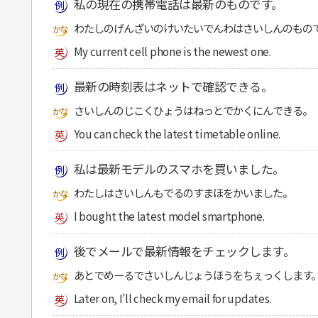
私の現在の携帯電話は最新のものです。
わたしのげんざいのけいたいでんわはさいしんのもの
My current cell phone is the newest one.
最新の時刻表はネットで確認できる。
さいしんのじこくひょうはねっとでかくにんできる。
You can check the latest timetable online.
私は最新モデルのスマホを買いました。
わたしはさいしんもでるのすまほをかいました。
I bought the latest model smartphone.
後でメールで最新情報をチェックします。
あとでめーるでさいしんじょうほうをちぇっくします
Later on, I’ll check my email for updates.