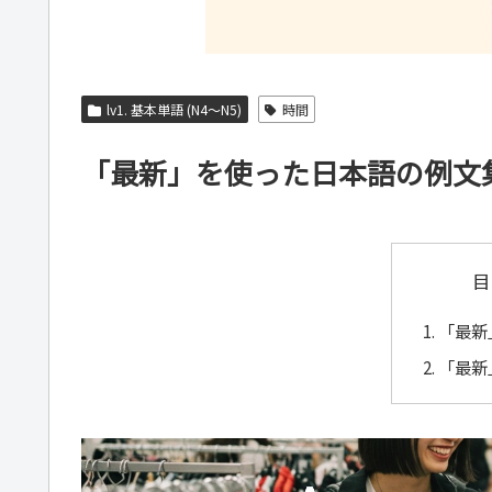
lv1. 基本単語 (N4～N5)
時間
「最新」を使った日本語の例文
目
「最新
「最新