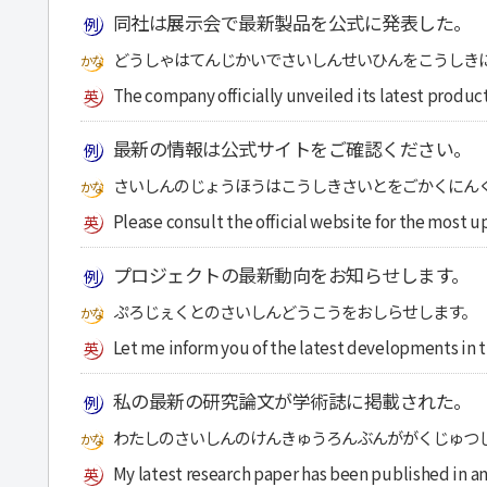
同社は展示会で最新製品を公式に発表した。
どうしゃはてんじかいでさいしんせいひんをこうしき
The company officially unveiled its latest product
最新の情報は公式サイトをご確認ください。
さいしんのじょうほうはこうしきさいとをごかくにん
Please consult the official website for the most u
プロジェクトの最新動向をお知らせします。
ぷろじぇくとのさいしんどうこうをおしらせします。
Let me inform you of the latest developments in t
私の最新の研究論文が学術誌に掲載された。
わたしのさいしんのけんきゅうろんぶんががくじゅつ
My latest research paper has been published in an