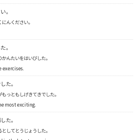
さい。
くにんください。
した。
のかんたいをはいびした。
 exercises.
でした。
がもっともしげきてきでした。
he most exciting.
場した。
るとしてとうじょうした。