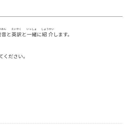
つおん
えいやく
いっしょ
しょうかい
発音
と
英訳
と
一緒
に
紹介
します。
てください。