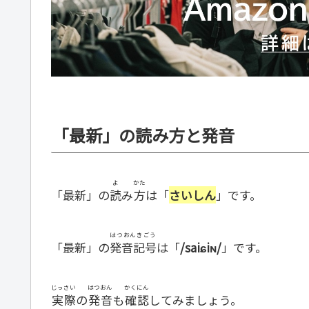
「最新」の読み方と発音
よ
かた
「最新」の
読
み
方
は「
さいしん
」です。
はつおんきごう
「最新」の
発音記号
は「
/saiɕiɴ/
」です。
じっさい
はつおん
かくにん
実際
の
発音
も
確認
してみましょう。