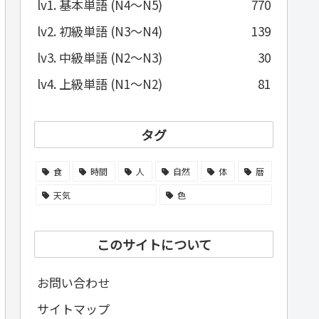
lv1. 基本単語 (N4～N5)
770
lv2. 初級単語 (N3～N4)
139
lv3. 中級単語 (N2～N3)
30
lv4. 上級単語 (N1～N2)
81
タグ
食
時間
人
自然
体
暦
天気
色
このサイトについて
お問い合わせ
サイトマップ