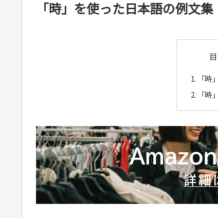
「時」を使った日本語の例文集
目
「時
「時