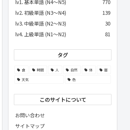
lv1. 基本単語 (N4～N5)
770
lv2. 初級単語 (N3～N4)
139
lv3. 中級単語 (N2～N3)
30
lv4. 上級単語 (N1～N2)
81
タグ
食
時間
人
自然
体
暦
天気
色
このサイトについて
お問い合わせ
サイトマップ