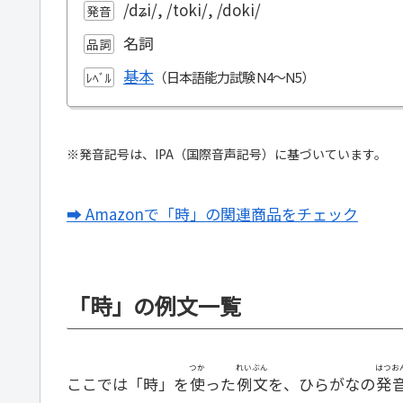
/dʑi/, /toki/, /doki/
発音
名詞
品詞
基本
ﾚﾍﾞﾙ
※発音記号は、IPA（国際音声記号）に基づいています。
➡ Amazonで「時」の関連商品をチェック
「時」の例文一覧
つか
れいぶん
はつお
ここでは「時」を
使
った
例文
を、ひらがなの
発