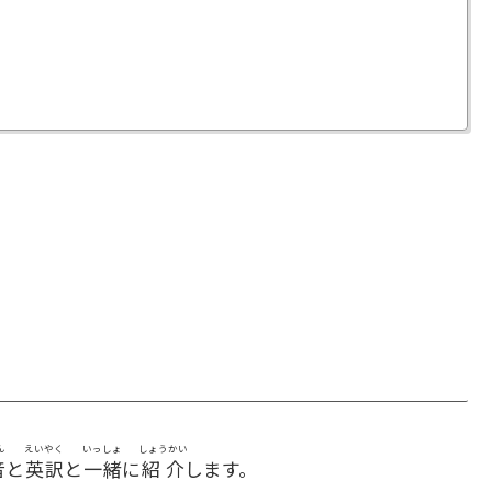
ん
えいやく
いっしょ
しょうかい
音
と
英訳
と
一緒
に
紹介
します。