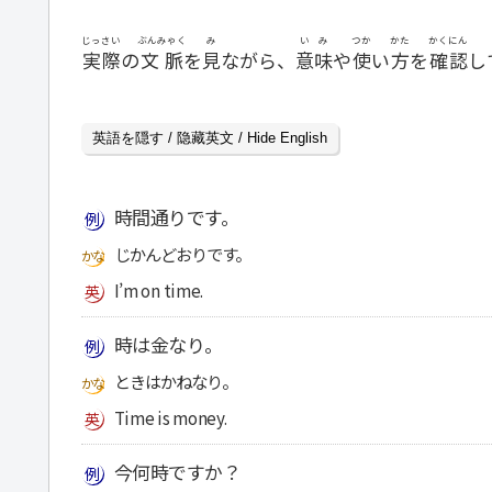
じっさい
ぶんみゃく
み
いみ
つか
かた
かくにん
実際
の
文脈
を
見
ながら、
意味
や
使
い
方
を
確認
し
英語を隠す / 隐藏英文 / Hide English
時間通りです。
じかんどおりです。
I’m on time.
時は金なり。
ときはかねなり。
Time is money.
今何時ですか？