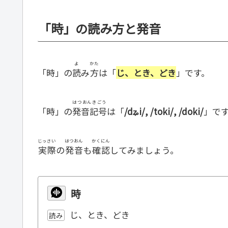
「時」の読み方と発音
よ
かた
「時」の
読
み
方
は「
じ、とき、どき
」です。
はつおんきごう
「時」の
発音記号
は「
/dʑi/, /toki/, /doki/
」で
じっさい
はつおん
かくにん
実際
の
発音
も
確認
してみましょう。
時
じ、とき、どき
読み