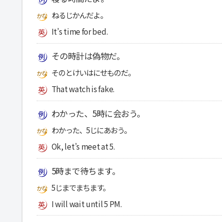
ねるじかんだよ。
It’s time for bed.
その時計は偽物だ。
そのとけいはにせものだ。
That watch is fake.
わかった、5時に会おう。
わかった、5じにあおう。
Ok, let’s meet at 5.
5時まで待ちます。
5じまでまちます。
I will wait until 5 PM.