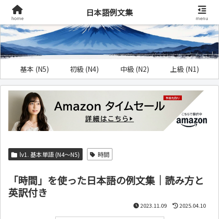
日本語例文集
home
menu
基本 (N5)
初級 (N4)
中級 (N2)
上級 (N1)
lv1. 基本単語 (N4～N5)
時間
「時間」を使った日本語の例文集｜読み方と
英訳付き
2023.11.09
2025.04.10