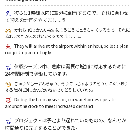
彼らは1時間以内に空港に到着するので、それに合わせ
て迎えの計画を立てましょう。
かれらは1じかんいないにくうこうにとうちゃくするので、それに
あわせてむかえのけいかくをたてましょう。
They will arrive at the airport within an hour, so let’s plan
our pick-up accordingly.
休暇シーズン中、倉庫は需要の増加に対応するために
24時間体制で稼働しています。
きゅうかしーずんちゅう、そうこはじゅようのぞうかにたいおう
するために24じかんたいせいでかどうしています。
During the holiday season, our warehouses operate
around the clock to meet increased demand.
プロジェクトは予定より遅れていたものの、なんとか
時間通りに完了することができた。