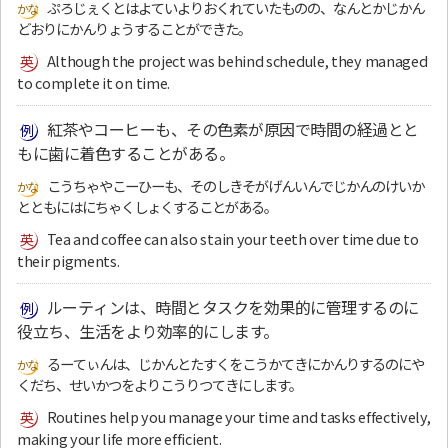
ぷろじぇくとはよていよりおくれていたものの、なんとかじかん
どおりにかんりょうすることができた。
Although the project was behind schedule, they managed
to complete it on time.
紅茶やコーヒーも、その色素が原因で時間の経過とと
もに歯に着色することがある。
こうちゃやこーひーも、そのしきそがげんいんでじかんのけいか
とともにはにちゃくしょくすることがある。
Tea and coffee can also stain your teeth over time due to
their pigments.
ルーティンは、時間とタスクを効果的に管理するのに
役立ち、生活をより効率的にします。
るーてぃんは、じかんとたすくをこうかてきにかんりするのにや
くだち、せいかつをよりこうりつてきにします。
Routines help you manage your time and tasks effectively,
making your life more efficient.