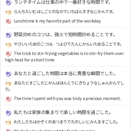
ランチタイムは仕事の中で一番好きな時間です。
らんちたいむはしごとのなかでいちばんすきなじかんです。
Lunchtime is my favorite part of the workday.
野菜炒めのコツは、強火で短時間炒めることです。
やさいいためのこつは、つよびでたんじかんいためることです。
The trick to stir-frying vegetables is to stir-fry them over
high heat for a short time.
あなたと過ごした時間は本当に貴重な瞬間でした。
あなたとすごしたじかんはほんとうにきちょうなしゅんかんでし
た。
The time I spent with you was truly a precious moment.
私たちは家族の集まりで楽しい時間を過ごした。
わたしたちはかぞくのあつまりでたのしいじかんをすごした。
We had a lovely time at the family reunion.