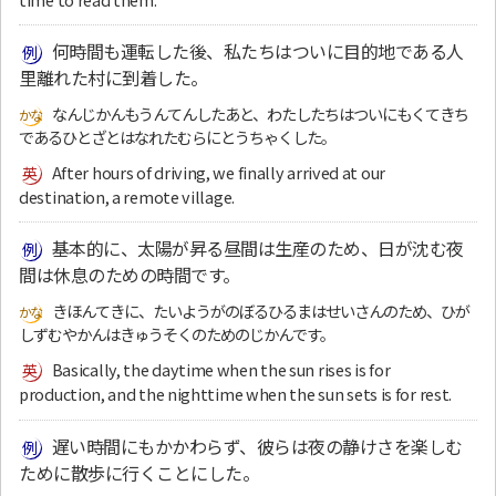
何時間も運転した後、私たちはついに目的地である人
里離れた村に到着した。
なんじかんもうんてんしたあと、わたしたちはついにもくてきち
であるひとざとはなれたむらにとうちゃくした。
After hours of driving, we finally arrived at our
destination, a remote village.
基本的に、太陽が昇る昼間は生産のため、日が沈む夜
間は休息のための時間です。
きほんてきに、たいようがのぼるひるまはせいさんのため、ひが
しずむやかんはきゅうそくのためのじかんです。
Basically, the daytime when the sun rises is for
production, and the nighttime when the sun sets is for rest.
遅い時間にもかかわらず、彼らは夜の静けさを楽しむ
ために散歩に行くことにした。