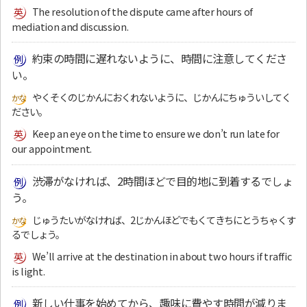
The resolution of the dispute came after hours of
mediation and discussion.
約束の時間に遅れないように、時間に注意してくださ
い。
やくそくのじかんにおくれないように、じかんにちゅういしてく
ださい。
Keep an eye on the time to ensure we don’t run late for
our appointment.
渋滞がなければ、2時間ほどで目的地に到着するでしょ
う。
じゅうたいがなければ、2じかんほどでもくてきちにとうちゃくす
るでしょう。
We’ll arrive at the destination in about two hours if traffic
is light.
新しい仕事を始めてから、趣味に費やす時間が減りま