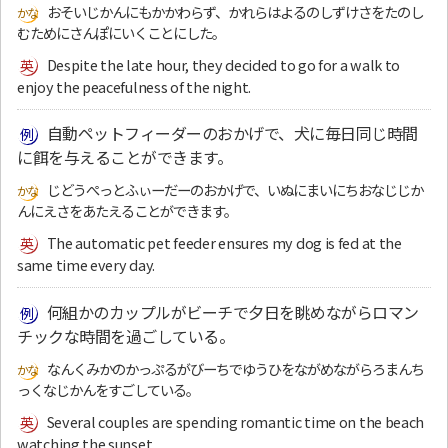
おそいじかんにもかかわらず、かれらはよるのしずけさをたのし
むためにさんぽにいくことにした。
Despite the late hour, they decided to go for a walk to
enjoy the peacefulness of the night.
自動ペットフィーダーのおかげで、犬に毎日同じ時間
に餌を与えることができます。
じどうぺっとふぃーだーのおかげで、いぬにまいにちおなじじか
んにえさをあたえることができます。
The automatic pet feeder ensures my dog is fed at the
same time every day.
何組かのカップルがビーチで夕日を眺めながらロマン
チックな時間を過ごしている。
なんくみかのかっぷるがびーちでゆうひをながめながらろまんち
っくなじかんをすごしている。
Several couples are spending romantic time on the beach
watching the sunset.