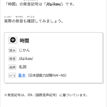
「時間」の
発音記号
は「
/dʑikaɴ/
」です。
じっさい
はつおん
かくにん
実際
の
発音
も
確認
してみましょう。
時間
じかん
読み
/dʑikaɴ/
発音
名詞
品詞
基本
ﾚﾍﾞﾙ
※発音記号は、IPA（国際音声記号）に基づいています。