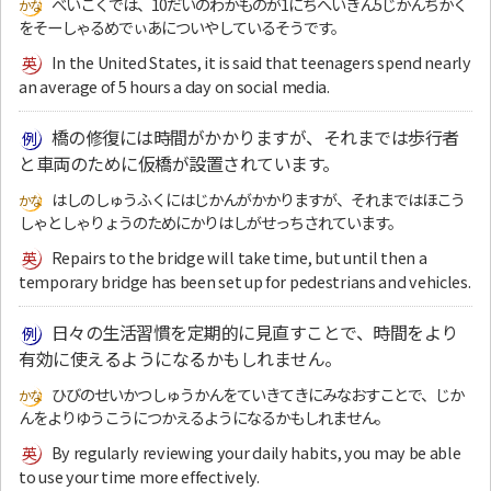
べいこくでは、10だいのわかものが1にちへいきん5じかんちかく
をそーしゃるめでぃあについやしているそうです。
In the United States, it is said that teenagers spend nearly
an average of 5 hours a day on social media.
橋の修復には時間がかかりますが、それまでは歩行者
と車両のために仮橋が設置されています。
はしのしゅうふくにはじかんがかかりますが、それまではほこう
しゃとしゃりょうのためにかりはしがせっちされています。
Repairs to the bridge will take time, but until then a
temporary bridge has been set up for pedestrians and vehicles.
日々の生活習慣を定期的に見直すことで、時間をより
有効に使えるようになるかもしれません。
ひびのせいかつしゅうかんをていきてきにみなおすことで、じか
んをよりゆうこうにつかえるようになるかもしれません。
By regularly reviewing your daily habits, you may be able
to use your time more effectively.