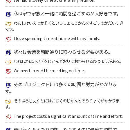
私は家で家族と一緒に時間を過ごすのが大好きです。
わたしはいえでかぞくといっしょにじかんをすごすのがだいすき
です。
I love spending time at home with my family.
我々は会議を時間通りに終わらせる必要がある。
われわれはかいぎをじかんどおりにおわらせるひつようがある。
We need to end the meeting on time.
そのプロジェクトには多くの時間と労力がかかりま
す。
そのぷろじぇくとにはおおくのじかんとろうりょくがかかりま
す。
The project costs a significant amount of time and effort.
夜は深く考えたり瞑想したりするのに最適な時間で