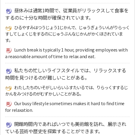
昼休みは通常1時間で、従業員がリラックスして食事を
するのに十分な時間が確保されています。
ひるやすみはつうじょう1じかんで、じゅうぎょういんがりらっく
すしてしょくじをするのにじゅうぶんなじかんがかくほされていま
す。
Lunch break is typically 1 hour, providing employees with
a reasonable amount of time to relax and eat.
私たちの忙しいライフスタイルでは、リラックスする
時間を見つけるのが難しいことがある。
わたしたちのいそがしいらいふすたいるでは、りらっくすするじ
かんをみつけるのがむずかしいことがある。
Our busy lifestyle sometimes makes it hard to find time
for relaxation.
開館時間内であればいつでも美術館を訪れ、展示され
ている芸術や歴史を探索することができます。