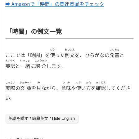
➡ Amazonで「時間」の関連商品をチェック
「時間」の例文一覧
つか
れいぶん
はつおん
ここでは「時間」を
使
った
例文
を、ひらがなの
発音
と
えいやく
いっしょ
しょうかい
英訳
と
一緒
に
紹介
します。
じっさい
ぶんみゃく
み
いみ
つか
かた
かくにん
実際
の
文脈
を
見
ながら、
意味
や
使
い
方
を
確認
してくださ
い。
英語を隠す / 隐藏英文 / Hide English