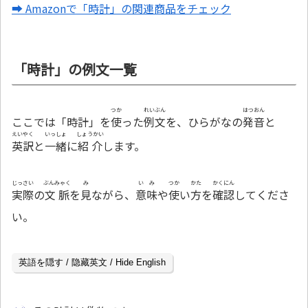
➡ Amazonで「時計」の関連商品をチェック
「時計」の例文一覧
つか
れいぶん
はつおん
ここでは「時計」を
使
った
例文
を、ひらがなの
発音
と
えいやく
いっしょ
しょうかい
英訳
と
一緒
に
紹介
します。
じっさい
ぶんみゃく
み
いみ
つか
かた
かくにん
実際
の
文脈
を
見
ながら、
意味
や
使
い
方
を
確認
してくださ
い。
英語を隠す / 隐藏英文 / Hide English