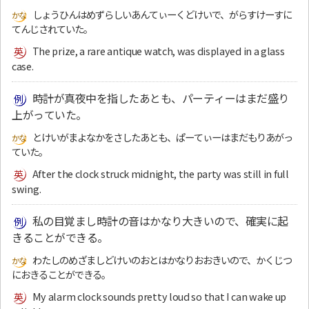
しょうひんはめずらしいあんてぃーくどけいで、がらすけーすに
てんじされていた。
The prize, a rare antique watch, was displayed in a glass
case.
時計が真夜中を指したあとも、パーティーはまだ盛り
上がっていた。
とけいがまよなかをさしたあとも、ぱーてぃーはまだもりあがっ
ていた。
After the clock struck midnight, the party was still in full
swing.
私の目覚まし時計の音はかなり大きいので、確実に起
きることができる。
わたしのめざましどけいのおとはかなりおおきいので、かくじつ
におきることができる。
My alarm clock sounds pretty loud so that I can wake up