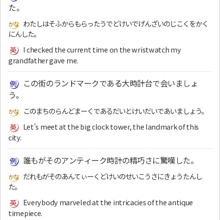
た。
わたしはそふからもらったうでどけいでげんざいのじこくをかく
にんした。
I checked the current time on the wristwatch my
grandfather gave me.
この街のランドマークである大時計台で会いましょ
う。
このまちのらんどまーくであるだいとけいだいであいましょう。
Let’s meet at the big clock tower, the landmark of this
city.
誰もがそのアンティーク時計の精巧さに驚嘆した。
だれもがそのあんてぃーくどけいのせいこうさにきょうたんし
た。
Everybody marveled at the intricacies of the antique
timepiece.