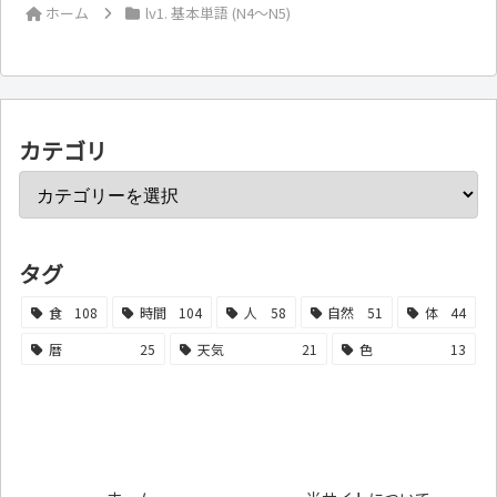
ホーム
lv1. 基本単語 (N4～N5)
カテゴリ
タグ
食
108
時間
104
人
58
自然
51
体
44
暦
25
天気
21
色
13