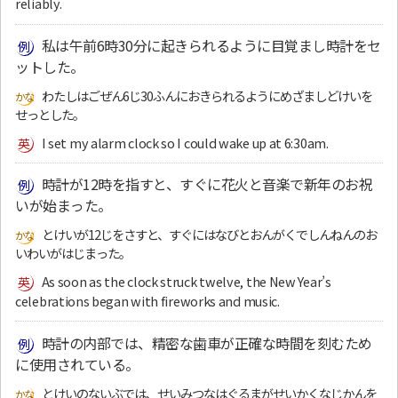
reliably.
私は午前6時30分に起きられるように目覚まし時計をセ
ットした。
わたしはごぜん6じ30ふんにおきられるようにめざましどけいを
せっとした。
I set my alarm clock so I could wake up at 6:30am.
時計が12時を指すと、すぐに花火と音楽で新年のお祝
いが始まった。
とけいが12じをさすと、すぐにはなびとおんがくでしんねんのお
いわいがはじまった。
As soon as the clock struck twelve, the New Year’s
celebrations began with fireworks and music.
時計の内部では、精密な歯車が正確な時間を刻むため
に使用されている。
とけいのないぶでは、せいみつなはぐるまがせいかくなじかんを