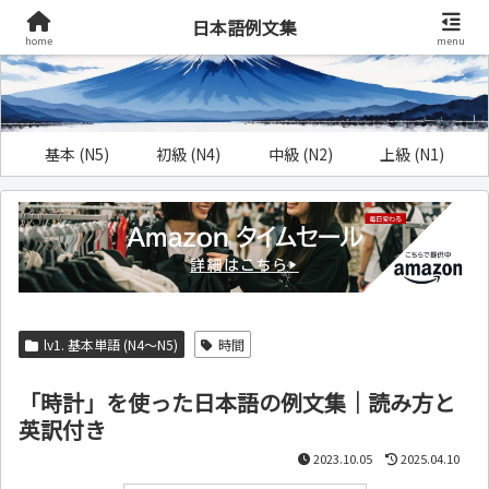
日本語例文集
home
menu
基本 (N5)
初級 (N4)
中級 (N2)
上級 (N1)
lv1. 基本単語 (N4～N5)
時間
「時計」を使った日本語の例文集｜読み方と
英訳付き
2023.10.05
2025.04.10