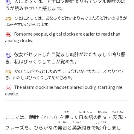
人によっては、アナログ時計よりもデジタル時計のほ
うが読みやすいと感じます。
ひとによっては、あなろぐどけいよりもでじたるどけいのほうが
よみやすいとかんじます。
For some people, digital clocks are easier to read than
analog clocks.
彼女がセットした目覚まし時計がけたたましく鳴り響
き、私はびっくりして目が覚めた。
かのじょがせっとしためざましどけいがけたたましくなりひび
き、わたしはびっくりしてめがさめた。
The alarm clock she had set blared loudly, startling me
awake.
つか
にほんご
れいぶん
ひょうげん
ここでは、
時計
を
使
った
日本語
の
例文
・
表現
・
（とけい）
はつおん
えいやく
つ
しょうかい
フレーズを、ひらがなの
発音
と
英訳
付
きで
紹介
しまし