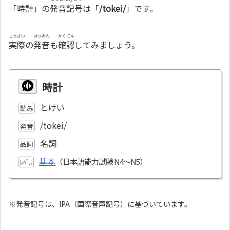
「時計」の
発音記号
は「
/tokei/
」です。
じっさい
はつおん
かくにん
実際
の
発音
も
確認
してみましょう。
時計
とけい
読み
/tokei/
発音
名詞
品詞
基本
ﾚﾍﾞﾙ
※発音記号は、IPA（国際音声記号）に基づいています。