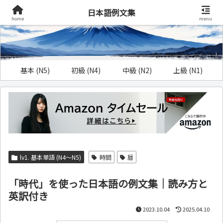
日本語例文集
home
menu
基本 (N5)
初級 (N4)
中級 (N2)
上級 (N1)
lv1. 基本単語 (N4～N5)
時間
暦
「時代」を使った日本語の例文集｜読み方と
英訳付き
2023.10.04
2025.04.10