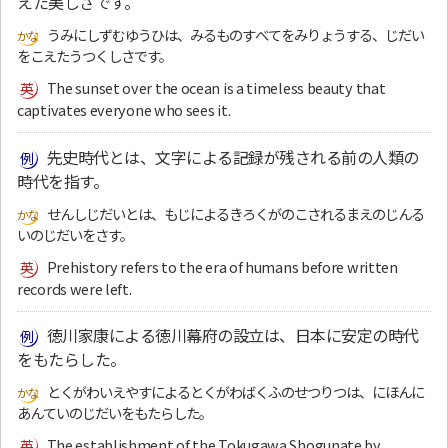
えた美しさです。
うみにしずむゆうひは、みるものすべてをみりょうする、じだい
をこえたうつくしさです。
The sunset over the ocean is a timeless beauty that
captivates everyone who sees it.
先史時代とは、文字による記録が残される前の人類の
時代を指す。
せんしじだいとは、もじによるきろくがのこされるまえのじんる
いのじだいをさす。
Prehistory refers to the era of humans before written
records were left.
徳川家康による徳川幕府の設立は、日本に安定の時代
をもたらした。
とくがわいえやすによるとくがわばくふのせつりつは、にほんに
あんていのじだいをもたらした。
The establishment of the Tokugawa Shogunate by