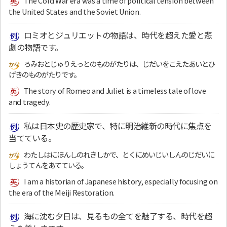
The Cold War era was a time of political tension between
the United States and the Soviet Union.
ロミオとジュリエットの物語は、時代を超えた愛と悲
劇の物語です。
ろみおとじゅりえっとのものがたりは、じだいをこえたあいとひ
げきのものがたりです。
The story of Romeo and Juliet is a timeless tale of love
and tragedy.
私は日本史の歴史家で、特に明治維新の時代に焦点を
当てている。
わたしはにほんしのれきしかで、とくにめいじいしんのじだいに
しょうてんをあてている。
I am a historian of Japanese history, especially focusing on
the era of the Meiji Restoration.
海に沈む夕日は、見るもの全てを魅了する、時代を超