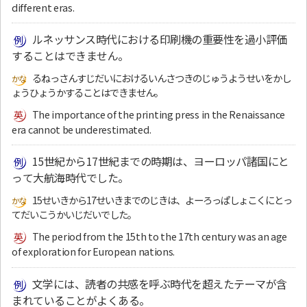
different eras.
ルネッサンス時代における印刷機の重要性を過小評価
することはできません。
るねっさんすじだいにおけるいんさつきのじゅうようせいをかし
ょうひょうかすることはできません。
The importance of the printing press in the Renaissance
era cannot be underestimated.
15世紀から17世紀までの時期は、ヨーロッパ諸国にと
って大航海時代でした。
15せいきから17せいきまでのじきは、よーろっぱしょこくにとっ
てだいこうかいじだいでした。
The period from the 15th to the 17th century was an age
of exploration for European nations.
文学には、読者の共感を呼ぶ時代を超えたテーマが含
まれていることがよくある。