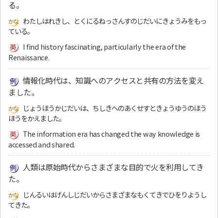
る。
わたしはれきし、とくにるねっさんすのじだいにきょうみをもっ
ている。
I find history fascinating, particularly the era of the
Renaissance.
情報化時代は、知識へのアクセスと共有の方法を変え
ました。
じょうほうかじだいは、ちしきへのあくせすときょうゆうのほう
ほうをかえました。
The information era has changed the way knowledge is
accessed and shared.
人類は原始時代からさまざまな目的で火を利用してき
た。
じんるいはげんしじだいからさまざまなもくてきでひをりようし
てきた。