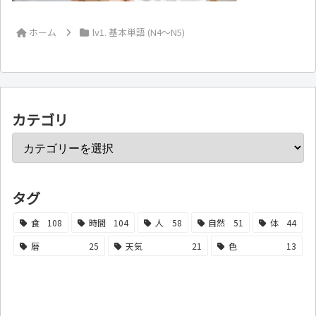
ホーム
lv1. 基本単語 (N4～N5)
カテゴリ
タグ
食
108
時間
104
人
58
自然
51
体
44
暦
25
天気
21
色
13