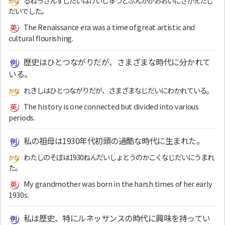
るねっさんすじだいはげいじゅつとぶんかがおおいにさかえたじ
だいでした。
The Renaissance era was a time of great artistic and
cultural flourishing.
歴史はひとつながりだが、さまざまな時代に分かれて
いる。
れきしはひとつながりだが、さまざまなじだいにわかれている。
The history is one connected but divided into various
periods.
私の祖母は1930年代初頭の過酷な時代に生まれた。
わたしのそぼは1930ねんだいしょとうのかこくなじだいにうまれ
た。
My grandmother was born in the harsh times of her early
1930s.
私は歴史、特にルネッサンスの時代に興味を持ってい