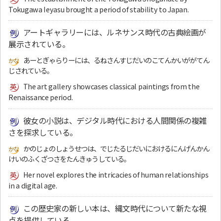
Tokugawa Ieyasu brought a period of stability to Japan.
アートギャラリーには、ルネサンス時代の古典絵画が
展示されている。
あーとぎゃらりーには、るねさんすじだいのこてんかいががてん
じされている。
The art gallery showcases classical paintings from the
Renaissance period.
彼女の小説は、デジタル時代における人間関係の複雑
さを探求している。
かのじょのしょうせつは、でじたるじだいにおけるにんげんかん
けいのふくざつさをたんきゅうしている。
Her novel explores the intricacies of human relationships
in a digital age.
この歴史家の新しい本は、縄文時代について新たな視
点を提供している。