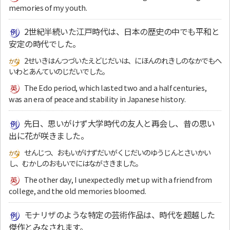
memories of my youth.
2世紀半続いた江戸時代は、日本の歴史の中でも平和と
安定の時代でした。
2せいきはんつづいたえどじだいは、にほんのれきしのなかでもへ
いわとあんていのじだいでした。
The Edo period, which lasted two and a half centuries,
was an era of peace and stability in Japanese history.
先日、思いがけず大学時代の友人と再会し、昔の思い
出に花が咲きました。
せんじつ、おもいがけずだいがくじだいのゆうじんとさいかい
し、むかしのおもいでにはながさきました。
The other day, I unexpectedly met up with a friend from
college, and the old memories bloomed.
モナリザのような特定の芸術作品は、時代を超越した
傑作とみなされます。