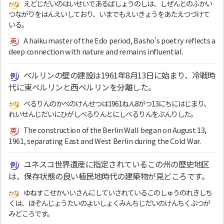
えどじだいのはいせいであるばしょうのしは、しぜんとのふかい
つながりをはんえいしており、いまでもえいきょうをあたえつづけて
いる。
A haiku master of the Edo period, Basho’s poetry reflects a
deep connection with nature and remains influential.
ベルリンの壁の建設は1961年8月13日に始まり、冷戦時
代に東ベルリンと西ベルリンを分離した。
べるりんのかべのけんせつは1961ねん8がつ13にちにはじまり、
れいせんじだいにひがしべるりんとにしべるりんをぶんりした。
The construction of the Berlin Wall began on August 13,
1961, separating East and West Berlin during the Cold War.
ユネスコ世界遺産に指定されているこの州の歴史地区
は、保存状態の良い植民地時代の建築物が見どころです。
ゆねすこせかいいさんにしていされているこのしゅうのれきしち
くは、ほぞんじょうたいのよいしょくみんちじだいのけんちくぶつが
みどころです。