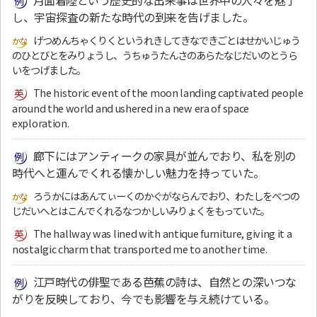
し、宇宙探査の新たな時代の到来を告げました。
げつめんちゃくりくというれきしてきなできごとはせかいじゅう
のひとびとをみりょうし、うちゅうたんさのあらたなじだいのとうら
いをつげました。
The historic event of the moon landing captivated people
around the world and ushered in a new era of space
exploration.
廊下にはアンティークの家具が並んでおり、私を別の
時代へと運んでくれる懐かしい魅力を持っていた。
ろうかにはあんてぃーくのかぐがならんでおり、わたしをべつの
じだいへとはこんでくれるなつかしいみりょくをもっていた。
The hallway was lined with antique furniture, giving it a
nostalgic charm that transported me to another time.
江戸時代の俳聖である芭蕉の詩は、自然との深いつな
がりを反映しており、今でも影響を与え続けている。