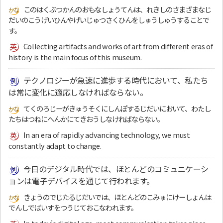
このはくぶつかんのおもなしょうてんは、れきしのさまざまなじ
だいのこうげいひんやげいじゅつさくひんをしゅうしゅうすることで
す。
Collecting artifacts and works of art from different eras of
history is the main focus of this museum.
テクノロジーが急速に進歩する時代において、私たち
は常に変化に適応しなければならない。
てくのろじーがきゅうそくにしんぽするじだいにおいて、わたし
たちはつねにへんかにてきおうしなければならない。
In an era of rapidly advancing technology, we must
constantly adapt to change.
今日のデジタル時代では、ほとんどのコミュニケーシ
ョンは電子デバイスを通じて行われます。
きょうのでじたるじだいでは、ほとんどのこみゅにけーしょんは
でんしでばいすをつうじておこなわれます。