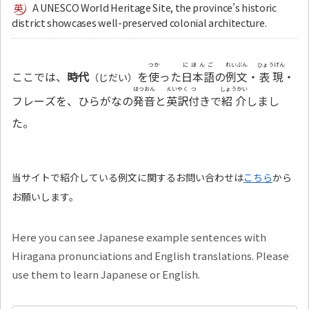
A UNESCO World Heritage Site, the province’s historic
district showcases well-preserved colonial architecture.
つか
にほんご
れいぶん
ひょうげん
ここでは、
時代
を
使
った
日本語
の
例文
・
表現
・
（じだい）
はつおん
えいやく
つ
しょうかい
フレーズを、ひらがなの
発音
と
英訳
付
きで
紹介
しまし
た。
当サイトで紹介している例文に関するお問い合わせは
こちら
から
お願いします。
Here you can see Japanese example sentences with
Hiragana pronunciations and English translations. Please
use them to learn Japanese or English.