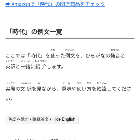
➡ Amazonで「時代」の関連商品をチェック
「時代」の例文一覧
つか
れいぶん
はつおん
ここでは「時代」を
使
った
例文
を、ひらがなの
発音
と
えいやく
いっしょ
しょうかい
英訳
と
一緒
に
紹介
します。
じっさい
ぶんみゃく
み
いみ
つか
かた
かくにん
実際
の
文脈
を
見
ながら、
意味
や
使
い
方
を
確認
してくださ
い。
英語を隠す / 隐藏英文 / Hide English