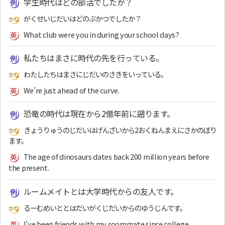
学生時代はどの部活でしたか？
がくせいじだいはどのぶかつでしたか？
What club were you in during your school days?
私たちはまさに時代の先を行っている。
わたしたちはまさにじだいのさきをいっている。
We’re just ahead of the curve.
恐竜の時代は現在から2億年前に遡ります。
きょうりゅうのじだいはげんざいから2おくねんまえにさかのぼり
ます。
The age of dinosaurs dates back 200 million years before
the present.
ルームメイトとは大学時代からの友人です。
るーむめいととはだいがくじだいからのゆうじんです。
I’ve been friends with my roommate since college.