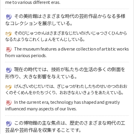
me to various different eras.
その美術館はさまざまな時代の芸術作品からなる多様
なコレクションを展示している。
そのびじゅつかんはさまざまなじだいのげいじゅつさくひんから
なるたようなこれくしょんをてんじしている。
The museum features a diverse collection of artistic works
from various periods.
現在の時代では、技術が私たちの生活の多くの側面を
形作り、大きな影響を与えている。
げんざいのじだいでは、ぎじゅつがわたしたちのせいかつのおお
くのそくめんをかたちづくり、おおきなえいきょうをあたえている。
In the current era, technology has shaped and greatly
influenced many aspects of our lives.
この博物館の主な焦点は、歴史のさまざまな時代の工
芸品や芸術作品を収集することです。