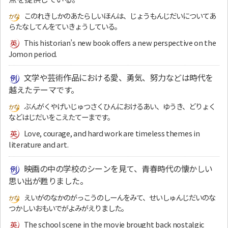
このれきしかのあたらしいほんは、じょうもんじだいについてあ
らたなしてんをていきょうしている。
This historian’s new book offers a new perspective on the
Jomon period.
文学や芸術作品における愛、勇気、努力などは時代を
越えたテーマです。
ぶんがくやげいじゅつさくひんにおけるあい、ゆうき、どりょく
などはじだいをこえたてーまです。
Love, courage, and hard work are timeless themes in
literature and art.
映画の中の学校のシーンを見て、青春時代の懐かしい
思い出が甦りました。
えいがのなかのがっこうのしーんをみて、せいしゅんじだいのな
つかしいおもいでがよみがえりました。
The school scene in the movie brought back nostalgic