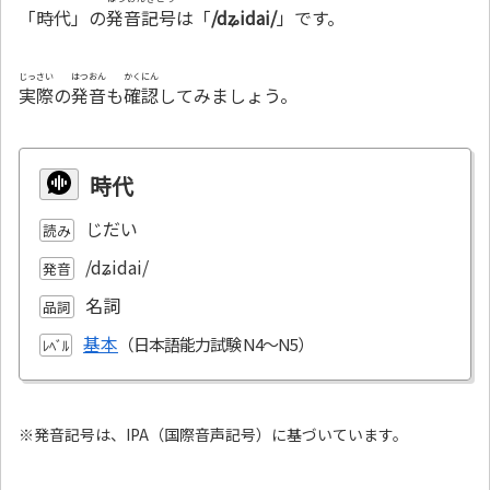
「時代」の
発音記号
は「
/dʑidai/
」です。
じっさい
はつおん
かくにん
実際
の
発音
も
確認
してみましょう。
時代
じだい
読み
/dʑidai/
発音
名詞
品詞
基本
ﾚﾍﾞﾙ
※発音記号は、IPA（国際音声記号）に基づいています。