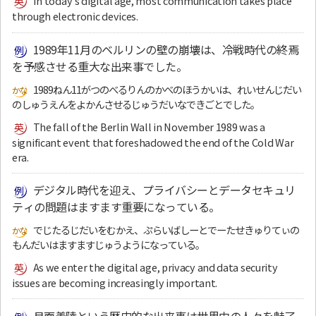
In today’s digital age, most communication takes place
through electronic devices.
1989年11月のベルリンの壁の崩壊は、冷戦時代の終焉
を予感させる重大な出来事でした。
1989ねん11がつのべるりんのかべのほうかいは、れいせんじだい
のしゅうえんをよかんさせるじゅうだいなできごとでした。
The fall of the Berlin Wall in November 1989 was a
significant event that foreshadowed the end of the Cold War
era.
デジタル時代を迎え、プライバシーとデータセキュリ
ティの問題はますます重要になっている。
でじたるじだいをむかえ、ぷらいばしーとでーたせきゅりてぃの
もんだいはますますじゅうようになっている。
As we enter the digital age, privacy and data security
issues are becoming increasingly important.
月面着陸という歴史的な出来事は世界中の人々を魅了