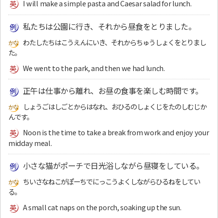
I will make a simple pasta and Caesar salad for lunch.
私たちは公園に行き、それから昼食をとりました。
わたしたちはこうえんにいき、それからちゅうしょくをとりまし
た。
We went to the park, and then we had lunch.
正午は仕事から離れ、お昼の食事を楽しむ時間です。
しょうごはしごとからはなれ、おひるのしょくじをたのしむじか
んです。
Noon is the time to take a break from work and enjoy your
midday meal.
小さな猫がポーチで日光浴しながら昼寝をしている。
ちいさなねこがぽーちでにっこうよくしながらひるねをしてい
る。
A small cat naps on the porch, soaking up the sun.