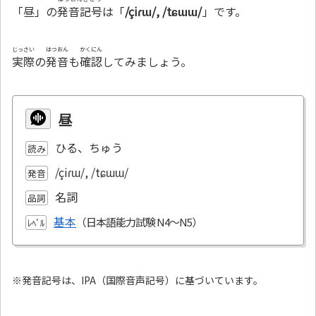
「昼」の
発音記号
は「
/çiɾɯ/, /tɕɯɯ/
」です。
じっさい
はつおん
かくにん
実際
の
発音
も
確認
してみましょう。
昼
ひる、ちゅう
読み
/çiɾɯ/, /tɕɯɯ/
発音
名詞
品詞
基本
ﾚﾍﾞﾙ
※発音記号は、IPA（国際音声記号）に基づいています。