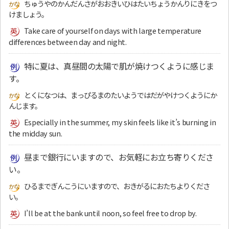
ちゅうやのかんだんさがおおきいひはたいちょうかんりにきをつ
けましょう。
Take care of yourself on days with large temperature
differences between day and night.
特に夏は、真昼間の太陽で肌が焼けつくように感じま
す。
とくになつは、まっぴるまのたいようではだがやけつくようにか
んじます。
Especially in the summer, my skin feels like it’s burning in
the midday sun.
昼まで銀行にいますので、お気軽にお立ち寄りくださ
い。
ひるまでぎんこうにいますので、おきがるにおたちよりくださ
い。
I’ll be at the bank until noon, so feel free to drop by.