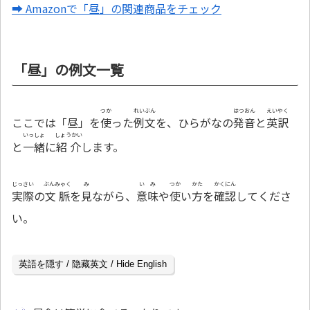
➡ Amazonで「昼」の関連商品をチェック
「昼」の例文一覧
つか
れいぶん
はつおん
えいやく
ここでは「昼」を
使
った
例文
を、ひらがなの
発音
と
英訳
いっしょ
しょうかい
と
一緒
に
紹介
します。
じっさい
ぶんみゃく
み
いみ
つか
かた
かくにん
実際
の
文脈
を
見
ながら、
意味
や
使
い
方
を
確認
してくださ
い。
英語を隠す / 隐藏英文 / Hide English