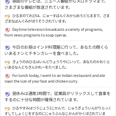
昼間のテレビは、ニュース番組からメロドラマまで、
さまざまな番組が放送されています。
ひるまのてれびは、にゅーすばんぐみからめろどらままで、さま
ざまなばんぐみがほうそうされています。
Daytime television broadcasts a variety of programs,
from news programs to soap operas.
今日のお昼はインド料理屋に行って、あなたの顔くら
いあるナンとチキンカレーを食べました。
きょうのおひるはいんどりょうりやにいって、あなたのかおくら
いあるなんとちきんかれーをたべました。
For lunch today, I went to an Indian restaurant and ate
naan the size of your face and chicken curry.
昼休みは通常1時間で、従業員がリラックスして食事を
するのに十分な時間が確保されています。
ひるやすみはつうじょう1じかんで、じゅうぎょういんがりらっく
すしてしょくじをするのにじゅうぶんなじかんがかくほされていま