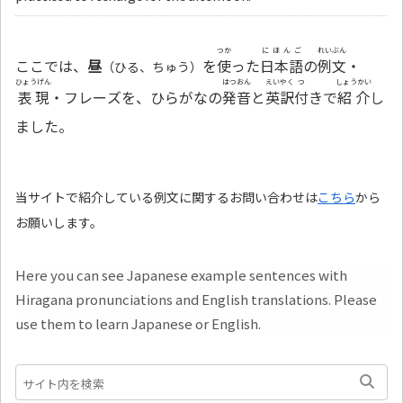
つか
にほんご
れいぶん
ここでは、
昼
を
使
った
日本語
の
例文
・
（ひる、ちゅう）
ひょうげん
はつおん
えいやく
つ
しょうかい
表現
・フレーズを、ひらがなの
発音
と
英訳
付
きで
紹介
し
ました。
当サイトで紹介している例文に関するお問い合わせは
こちら
から
お願いします。
Here you can see Japanese example sentences with
Hiragana pronunciations and English translations. Please
use them to learn Japanese or English.