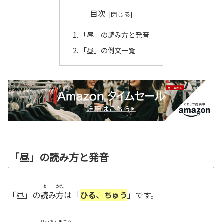
目次
「昼」の読み方と発音
「昼」の例文一覧
「昼」の読み方と発音
よ
かた
「昼」の
読
み
方
は「
ひる、ちゅう
」です。
はつおんきごう