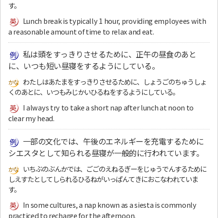
す。
Lunch break is typically 1 hour, providing employees with
a reasonable amount of time to relax and eat.
私は頭をすっきりさせるために、正午の昼食のあと
に、いつも短い昼寝をするようにしている。
わたしはあたまをすっきりさせるために、しょうごのちゅうしょ
くのあとに、いつもみじかいひるねをするようにしている。
I always try to take a short nap after lunch at noon to
clear my head.
一部の文化では、午後のエネルギーを充電するために
シエスタとして知られる昼寝が一般的に行われています。
いちぶのぶんかでは、ごごのえねるぎーをじゅうでんするために
しえすたとしてしられるひるねがいっぱんてきにおこなわれていま
す。
In some cultures, a nap known as a siesta is commonly
practiced to recharge for the afternoon.