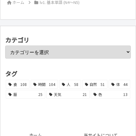
ホーム
lv1. 基本単語 (N4～N5)
カテゴリ
タグ
食
108
時間
104
人
58
自然
51
体
44
暦
25
天気
21
色
13
ホーム
当サイトについて