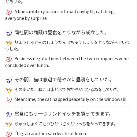
どろいた。
A bank robbery occurs in broad daylight, catching
everyone by surprise.
両社間の商談は昼食をとりながら成立した。
りょうしゃかんのしょうだんはちゅうしょくをとりながらせいり
つした。
Business negotiations between the two companies were
concluded over lunch.
その間、猫は窓辺で穏やかに昼寝をしていた。
そのあいだ、ねこはまどべでおだやかにひるねをしていた。
Meantime, the cat napped peacefully on the windowsill.
昼食にもう一つサンドイッチを買ってきます。
ちゅうしょくにもうひとつさんどいっちをかってきます。
I’ll grab another sandwich for lunch.