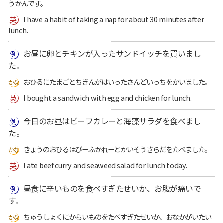
うかんです。
I have a habit of taking a nap for about 30 minutes after
lunch.
お昼に卵とチキンが入ったサンドイッチを買いまし
た。
おひるにたまごとちきんがはいったさんどいっちをかいました。
I bought a sandwich with egg and chicken for lunch.
今日のお昼はビーフカレーと海藻サラダを食べまし
た。
きょうのおひるはびーふかれーとかいそうさらだをたべました。
I ate beef curry and seaweed salad for lunch today.
昼食に辛いものを食べすぎたせいか、お腹が痛いで
す。
ちゅうしょくにからいものをたべすぎたせいか、おなかがいたい