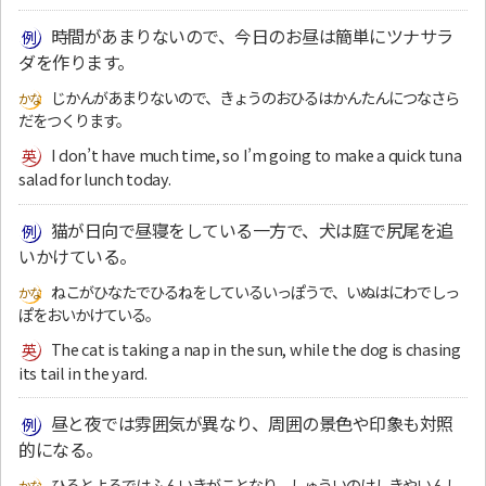
時間があまりないので、今日のお昼は簡単にツナサラ
ダを作ります。
じかんがあまりないので、きょうのおひるはかんたんにつなさら
だをつくります。
I don’t have much time, so I’m going to make a quick tuna
salad for lunch today.
猫が日向で昼寝をしている一方で、犬は庭で尻尾を追
いかけている。
ねこがひなたでひるねをしているいっぽうで、いぬはにわでしっ
ぽをおいかけている。
The cat is taking a nap in the sun, while the dog is chasing
its tail in the yard.
昼と夜では雰囲気が異なり、周囲の景色や印象も対照
的になる。
ひるとよるではふんいきがことなり、しゅういのけしきやいんし