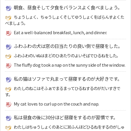
朝食、昼食そして夕食をバランスよく食べましょう。
ちょうしょく、ちゅうしょくそしてゆうしょくをばらんすよくた
べましょう。
Eat a well-balanced breakfast, lunch, and dinner.
ふわふわの犬は窓の日当たりの良い側で昼寝をした。
ふわふわのいぬはまどのひあたりのよいそばでひるねをした。
The fluffy dog took a nap on the sunny side of the window.
私の猫はソファで丸まって昼寝するのが大好きです。
わたしのねこはそふぁでまるまってひるねするのがだいすきで
す。
My cat loves to curl up on the couch and nap.
私は昼食の後に30分ほど昼寝をするのが習慣です。
わたしはちゅうしょくのあとに30ふんほどひるねをするのがしゅ