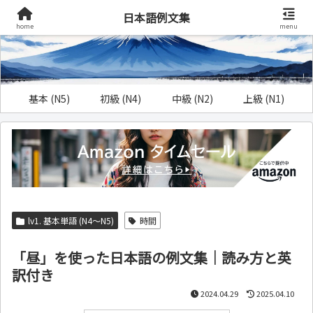
日本語例文集
home
menu
基本 (N5)
初級 (N4)
中級 (N2)
上級 (N1)
lv1. 基本単語 (N4～N5)
時間
「昼」を使った日本語の例文集｜読み方と英
訳付き
2024.04.29
2025.04.10