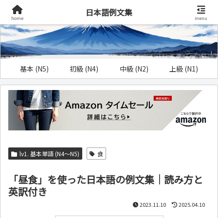
日本語例文集
home
menu
基本 (N5)
初級 (N4)
中級 (N2)
上級 (N1)
lv1. 基本単語 (N4～N5)
食
「昼食」を使った日本語の例文集｜読み方と
英訳付き
2023.11.10
2025.04.10