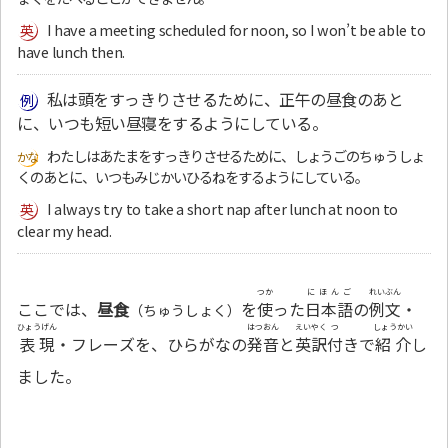
I have a meeting scheduled for noon, so I won’t be able to
have lunch then.
私は頭をすっきりさせるために、正午の昼食のあと
に、いつも短い昼寝をするようにしている。
わたしはあたまをすっきりさせるために、しょうごのちゅうしょ
くのあとに、いつもみじかいひるねをするようにしている。
I always try to take a short nap after lunch at noon to
clear my head.
つか
にほんご
れいぶん
ここでは、
昼食
を
使
った
日本語
の
例文
・
（ちゅうしょく）
ひょうげん
はつおん
えいやく
つ
しょうかい
表現
・フレーズを、ひらがなの
発音
と
英訳
付
きで
紹介
し
ました。