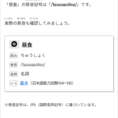
「昼食」の
発音記号
は「
/tɕɯɯɕokɯ/
」です。
じっさい
はつおん
かくにん
実際
の
発音
も
確認
してみましょう。
昼食
ちゅうしょく
読み
/tɕɯɯɕokɯ/
発音
名詞
品詞
基本
ﾚﾍﾞﾙ
※発音記号は、IPA（国際音声記号）に基づいています。