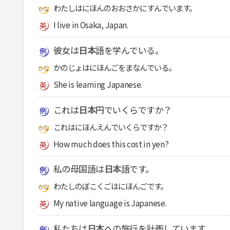
わたしはにほんのおおさかにすんでいます。
I live in Osaka, Japan.
彼女は
日本
語を学んでいる。
かのじょはにほんごをまなんでいる。
She is learning Japanese.
これは
日本
円でいくらですか？
これはにほんえんでいくらですか？
How much does this cost in yen?
私の母国語は
日本
語です。
わたしのぼこくごはにほんごです。
My native language is Japanese.
私たちは
日本
への旅行を計画しています。