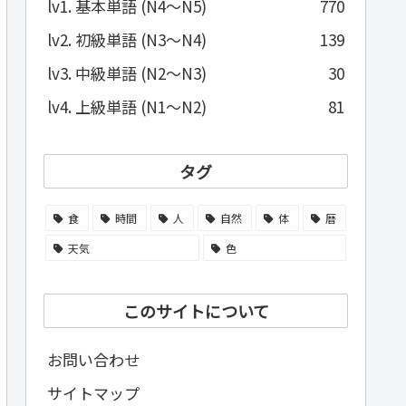
lv1. 基本単語 (N4～N5)
770
lv2. 初級単語 (N3～N4)
139
lv3. 中級単語 (N2～N3)
30
lv4. 上級単語 (N1～N2)
81
タグ
食
時間
人
自然
体
暦
天気
色
このサイトについて
お問い合わせ
サイトマップ