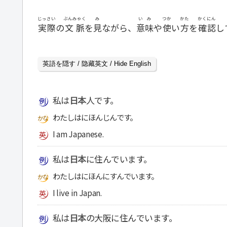
じっさい
ぶんみゃく
み
いみ
つか
かた
かくにん
実際
の
文脈
を
見
ながら、
意味
や
使
い
方
を
確認
し
英語を隠す / 隐藏英文 / Hide English
私は
日本
人です。
わたしはにほんじんです。
I am Japanese.
私は
日本
に住んでいます。
わたしはにほんにすんでいます。
I live in Japan.
私は
日本
の大阪に住んでいます。