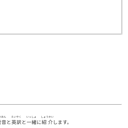
つおん
えいやく
いっしょ
しょうかい
発音
と
英訳
と
一緒
に
紹介
します。