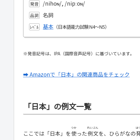
/nihoɴ/, /nipːoɴ/
発音
名詞
品詞
基本
ﾚﾍﾞﾙ
※発音記号は、IPA（国際音声記号）に基づいています。
➡ Amazonで「日本」の関連商品をチェック
「日本」の例文一覧
つか
れいぶん
は
ここでは「日本」を
使
った
例文
を、ひらがなの