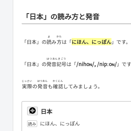
「日本」の読み方と発音
よ
かた
「日本」の
読
み
方
は「
にほん、にっぽん
」です。
はつおんきごう
「日本」の
発音記号
は「
/nihoɴ/, /nipːoɴ/
」で
じっさい
はつおん
かくにん
実際
の
発音
も
確認
してみましょう。
日本
にほん、にっぽん
読み