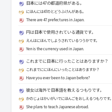
日本
には47の都道府県がある。
にほんには47のとどうふけんがある。
There are 47 prefectures in Japan.
円は
日本
で使用されている通貨です。
えんはにほんでしようされているつうかです。
Yen is the currency used in Japan.
これまでに
日本
に行ったことはありますか？
これまでににほんにいったことはありますか？
Have you ever been to Japan before?
彼女は海外で
日本
語を教えるつもりです。
かのじょはかいがいでにほんごをおしえるつもりです
She plans to teach Japanese abroad.