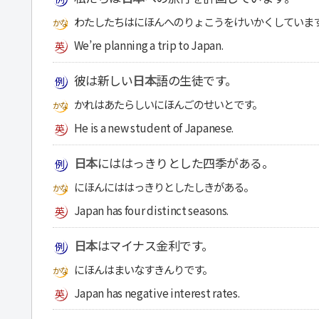
わたしたちはにほんへのりょこうをけいかくしていま
We’re planning a trip to Japan.
彼は新しい
日本
語の生徒です。
かれはあたらしいにほんごのせいとです。
He is a new student of Japanese.
日本
にははっきりとした四季がある。
にほんにははっきりとしたしきがある。
Japan has four distinct seasons.
日本
はマイナス金利です。
にほんはまいなすきんりです。
Japan has negative interest rates.