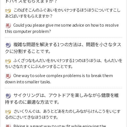
ドバイスをもらえますか？
このぱそこんのふぐあいをかいけつするほうほうについてすこし
あどばいすをもらえますか？
Could you please give me some advice on how to resolve
this computer problem?
複雑な問題を解決する1つの方法は、問題を小さなタス
クに分割することです。
ふくざつなもんだいをかいけつする1つのほうほうは、もんだいを
ちいさなたすくにぶんかつすることです。
One way to solve complex problems is to break them
down into smaller tasks.
サイクリングは、アウトドアを楽しみながら健康を維
持するのに最適な方法です。
さいくりんぐは、あうとどあをたのしみながらけんこうをいじす
るのにさいてきなほうほうです。
Biking is a great way to stay fit while enjoying the