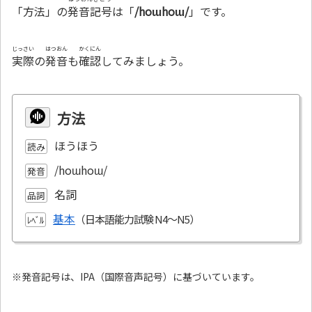
「方法」の
発音記号
は「
/hoɯhoɯ/
」です。
じっさい
はつおん
かくにん
実際
の
発音
も
確認
してみましょう。
方法
ほうほう
読み
/hoɯhoɯ/
発音
名詞
品詞
基本
ﾚﾍﾞﾙ
※発音記号は、IPA（国際音声記号）に基づいています。