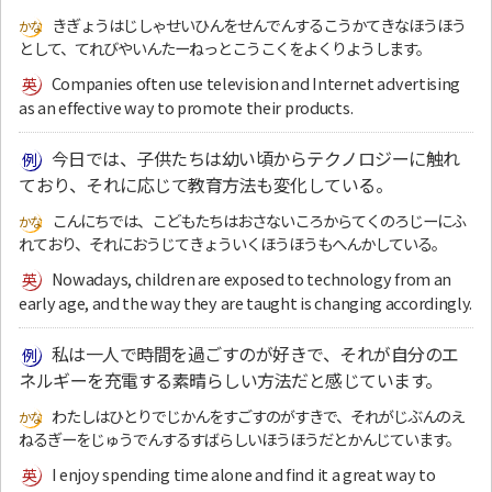
きぎょうはじしゃせいひんをせんでんするこうかてきなほうほう
として、てれびやいんたーねっとこうこくをよくりようします。
Companies often use television and Internet advertising
as an effective way to promote their products.
今日では、子供たちは幼い頃からテクノロジーに触れ
ており、それに応じて教育方法も変化している。
こんにちでは、こどもたちはおさないころからてくのろじーにふ
れており、それにおうじてきょういくほうほうもへんかしている。
Nowadays, children are exposed to technology from an
early age, and the way they are taught is changing accordingly.
私は一人で時間を過ごすのが好きで、それが自分のエ
ネルギーを充電する素晴らしい方法だと感じています。
わたしはひとりでじかんをすごすのがすきで、それがじぶんのえ
ねるぎーをじゅうでんするすばらしいほうほうだとかんじています。
I enjoy spending time alone and find it a great way to