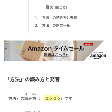
目次
「方法」の読み方と発音
「方法」の例文一覧
「方法」の読み方と発音
よ
かた
「方法」の
読
み
方
は「
ほうほう
」です。
はつおんきごう