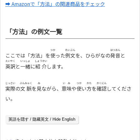
➡ Amazonで「方法」の関連商品をチェック
「方法」の例文一覧
つか
れいぶん
はつおん
ここでは「方法」を
使
った
例文
を、ひらがなの
発音
と
えいやく
いっしょ
しょうかい
英訳
と
一緒
に
紹介
します。
じっさい
ぶんみゃく
み
いみ
つか
かた
かくにん
実際
の
文脈
を
見
ながら、
意味
や
使
い
方
を
確認
してくださ
い。
英語を隠す / 隐藏英文 / Hide English