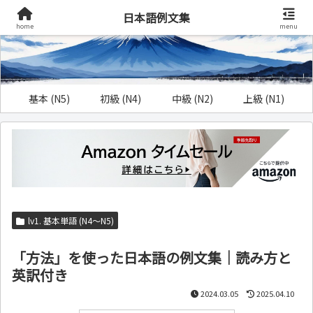
日本語例文集
home
menu
基本 (N5)
初級 (N4)
中級 (N2)
上級 (N1)
lv1. 基本単語 (N4～N5)
「方法」を使った日本語の例文集｜読み方と
英訳付き
2024.03.05
2025.04.10