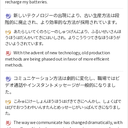
recharge my batteries.
新しいテクノロジーの出現により、古い生産方法は段
階的に廃止され、より効率的な方法が採用されています。
あたらしいてくのろじーのしゅつげんにより、ふるいせいさんほ
うほうはだんかいてきにはいしされ、よりこうりつてきなほうほうが
さいようされています。
With the advent of new technology, old production
methods are being phased out in favor of more efficient
methods.
コミュニケーション方法は劇的に変化し、職場ではビ
デオ通話やインスタントメッセージが一般的になりまし
た。
こみゅにけーしょんほうほうはげきてきにへんかし、しょくばで
はびでおつうわやいんすたんとめっせーじがいっぱんてきになりまし
た。
The way we communicate has changed dramatically, with