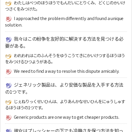
わたしはべつのほうほうでもんだいにとりくみ、どくじのかいけ
つさくをみつけた。
I approached the problem differently and found a unique
solution.
我々はこの紛争を友好的に解決する方法を見つける必
要がある。
われわれはこのふんそうをゆうこうてきにかいけつするほうほう
をみつけるひつようがある。
We need to find a way to resolve this dispute amicably.
ジェネリック製品は、より安価な製品を入手する方法
の1つです。
じぇねりっくせいひんは、よりあんかなせいひんをにゅうしゅす
るほうほうの1つです。
Generic products are one way to get cheaper products.
彼女はプレッシャーの下でも冷静さを保つ方法を知っ