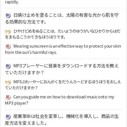
rapidly.
日焼け止めを塗ることは、太陽の有害な光から肌を守
る効果的な方法です。
ひやけどめをぬることは、たいようのゆうがいなひかりからはだ
をまもるこうかてきなほうほうです。
Wearing sunscreen is an effective way to protect your skin
from the sun’s harmful rays.
MP3プレーヤーに音楽をダウンロードする方法を教え
ていただけますか？
MP3ぷれーやーにおんがくをだうんろーどするほうほうをおしえ
ていただけますか？
Can you guide me on how to download music onto my
MP3 player?
産業革命は社会を変革し、機械化を導入し、商品の生
産方法を変えました。