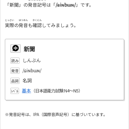
「新聞」の
発音記号
は「
/ɕiɴbɯɴ/
」です。
じっさい
はつおん
かくにん
実際
の
発音
も
確認
してみましょう。
新聞
しんぶん
読み
/ɕiɴbɯɴ/
発音
名詞
品詞
基本
ﾚﾍﾞﾙ
※発音記号は、IPA（国際音声記号）に基づいています。