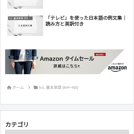
「テレビ」を使った日本語の例文集｜
lv1. 基本単語 (N4～N5)
読み方と英訳付き
ホーム
lv1. 基本単語 (N4～N5)
カテゴリ