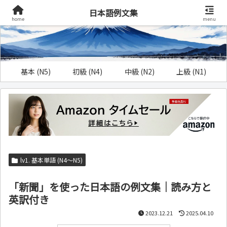
日本語例文集
home
menu
基本 (N5)
初級 (N4)
中級 (N2)
上級 (N1)
lv1. 基本単語 (N4～N5)
「新聞」を使った日本語の例文集｜読み方と
英訳付き
2023.12.21
2025.04.10