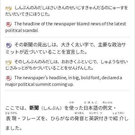
しんぶんのみだしはさいきんのせいじすきゃんだるのにゅーすを
だいだいてきにほうじた。
The headline of the newspaper blared news of the latest
political scandal.
その新聞の見出しは、大きく太い字で、主要な政治サ
ミットが近づいていることを宣言した。
そのしんぶんのみだしは、おおきくふといじで、しゅようなせい
じさみっとがちかづいていることをせんげんした。
The newspaper’s headline, in big, bold font, declared a
major political summit coming up.
つか
にほんご
れいぶん
ここでは、
新聞
を
使
った
日本語
の
例文
・
（しんぶん）
ひょうげん
はつおん
えいやく
つ
しょうかい
表現
・フレーズを、ひらがなの
発音
と
英訳
付
きで
紹介
し
ました。