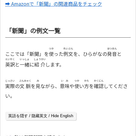
➡ Amazonで「新聞」の関連商品をチェック
「新聞」の例文一覧
つか
れいぶん
はつおん
ここでは「新聞」を
使
った
例文
を、ひらがなの
発音
と
えいやく
いっしょ
しょうかい
英訳
と
一緒
に
紹介
します。
じっさい
ぶんみゃく
み
いみ
つか
かた
かくにん
実際
の
文脈
を
見
ながら、
意味
や
使
い
方
を
確認
してくださ
い。
英語を隠す / 隐藏英文 / Hide English