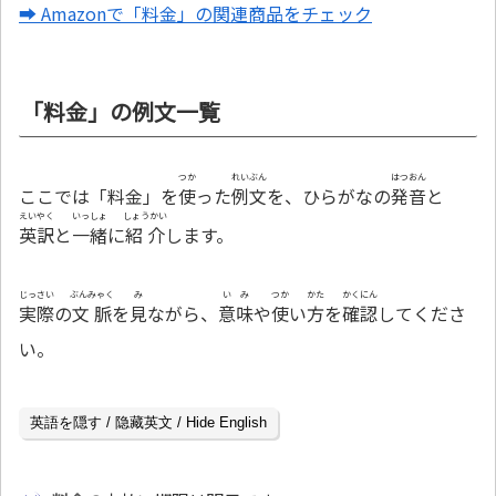
➡ Amazonで「料金」の関連商品をチェック
「料金」の例文一覧
つか
れいぶん
はつおん
ここでは「料金」を
使
った
例文
を、ひらがなの
発音
と
えいやく
いっしょ
しょうかい
英訳
と
一緒
に
紹介
します。
じっさい
ぶんみゃく
み
いみ
つか
かた
かくにん
実際
の
文脈
を
見
ながら、
意味
や
使
い
方
を
確認
してくださ
い。
英語を隠す / 隐藏英文 / Hide English