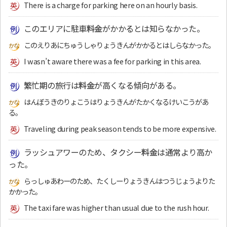
There is a charge for parking here on an hourly basis.
このエリアに駐車
料金
がかかるとは知らなかった。
このえりあにちゅうしゃりょうきんがかかるとはしらなかった。
I wasn’t aware there was a fee for parking in this area.
繁忙期の旅行は
料金
が高くなる傾向がある。
はんぼうきのりょこうはりょうきんがたかくなるけいこうがあ
る。
Traveling during peak season tends to be more expensive.
ラッシュアワーのため、タクシー
料金
は通常より高か
った。
らっしゅあわーのため、たくしーりょうきんはつうじょうよりた
かかった。
The taxi fare was higher than usual due to the rush hour.