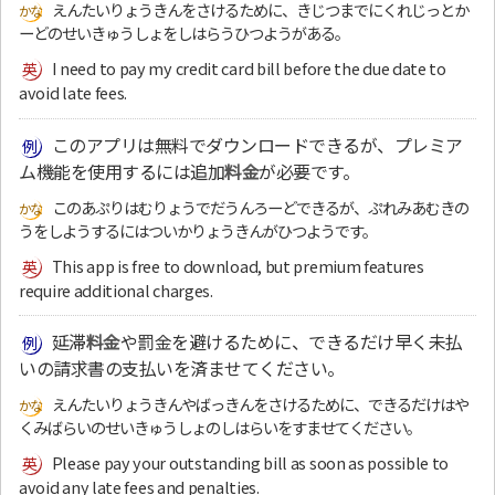
えんたいりょうきんをさけるために、きじつまでにくれじっとか
ーどのせいきゅうしょをしはらうひつようがある。
I need to pay my credit card bill before the due date to
avoid late fees.
このアプリは無料でダウンロードできるが、プレミア
ム機能を使用するには追加
料金
が必要です。
このあぷりはむりょうでだうんろーどできるが、ぷれみあむきの
うをしようするにはついかりょうきんがひつようです。
This app is free to download, but premium features
require additional charges.
延滞
料金
や罰金を避けるために、できるだけ早く未払
いの請求書の支払いを済ませてください。
えんたいりょうきんやばっきんをさけるために、できるだけはや
くみばらいのせいきゅうしょのしはらいをすませてください。
Please pay your outstanding bill as soon as possible to
avoid any late fees and penalties.