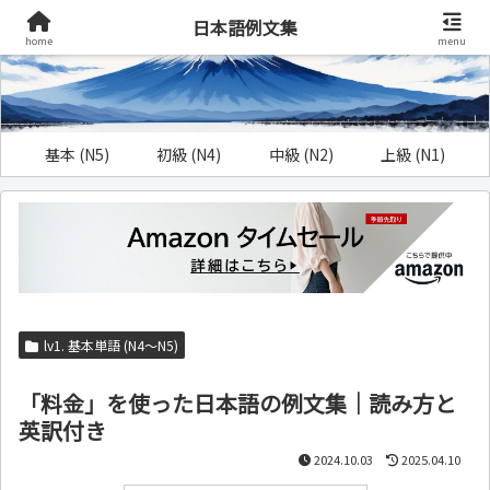
日本語例文集
home
menu
基本 (N5)
初級 (N4)
中級 (N2)
上級 (N1)
lv1. 基本単語 (N4～N5)
「料金」を使った日本語の例文集｜読み方と
英訳付き
2024.10.03
2025.04.10