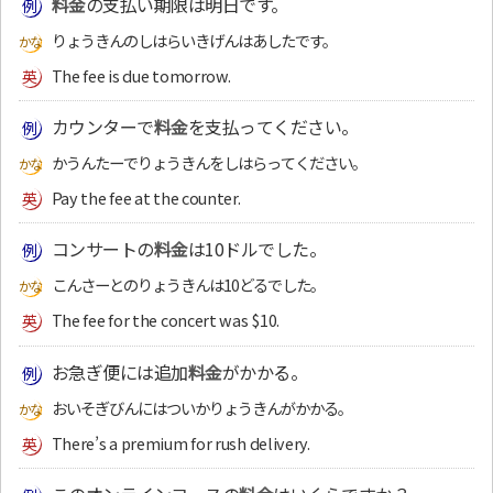
料金
の支払い期限は明日です。
りょうきんのしはらいきげんはあしたです。
The fee is due tomorrow.
カウンターで
料金
を支払ってください。
かうんたーでりょうきんをしはらってください。
Pay the fee at the counter.
コンサートの
料金
は10ドルでした。
こんさーとのりょうきんは10どるでした。
The fee for the concert was $10.
お急ぎ便には追加
料金
がかかる。
おいそぎびんにはついかりょうきんがかかる。
There’s a premium for rush delivery.