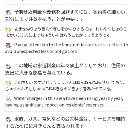
予期せぬ
料金
や義務を回避するには、契約書の細かい
部分にまで注意を払うことが重要です。
よきせぬりょうきんやぎむをかいひするには、けいやくしょのこ
まかいぶぶんにまでちゅういをはらうことがじゅうようです。
Paying attention to the fine print in contracts is critical to
avoid unexpected fees or obligations.
この地域の水道
料金
は年々値上がりしており、住民の
支出に大きな影響を与えている。
このちいきのすいどうりょうきんはねんねんねあがりしており、
じゅうみんのししゅつにおおきなえいきょうをあたえている。
Water charges in this area have been rising year by year,
having a significant impact on residents’ expenses.
水道、ガス、電気などの公共
料金
は、サービスを維持
するために毎月きちんと支払われます。