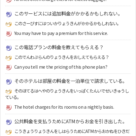
このサービスには追加
料金
がかかるかもしれない。
このさーびすにはついかりょうきんがかかるかもしれない。
You may have to pay a premium for this service.
この電話プランの
料金
を教えてもらえる？
このでんわぷらんのりょうきんをおしえてもらえる？
Can you tell me the pricing of this phone plan?
そのホテルは部屋の
料金
を一泊単位で請求している。
そのほてるはへやのりょうきんをいっぱくたんいでせいきゅうし
ている。
The hotel charges for its rooms on a nightly basis.
公共
料金
を支払うためにATMからお金を引き出した。
こうきょうりょうきんをしはらうためにATMからおかねをひきだ