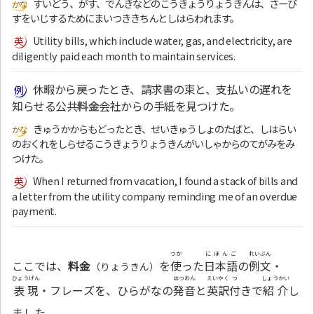
すいどう、がす、でんきなどのこうきょうりょうきんは、さーび
すをいじするためにまいつききちんとしはらわれます。
Utility bills, which include water, gas, and electricity, are
diligently paid each month to maintain services.
休暇から戻ったとき、請求書の束と、支払いの遅れを
知らせる公共
料金
会社からの手紙を見つけた。
きゅうかからもどったとき、せいきゅうしょのたばと、しはらい
のおくれをしらせるこうきょうりょうきんがいしゃからのてがみをみ
つけた。
When I returned from vacation, I found a stack of bills and
a letter from the utility company reminding me of an overdue
payment.
つか
にほんご
れいぶん
ここでは、
料金
を
使
った
日本語
の
例文
・
（りょうきん）
ひょうげん
はつおん
えいやく
つ
しょうかい
表現
・フレーズを、ひらがなの
発音
と
英訳
付
きで
紹介
し
ました。