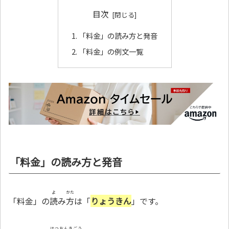
目次
「料金」の読み方と発音
「料金」の例文一覧
「料金」の読み方と発音
よ
かた
「料金」の
読
み
方
は「
りょうきん
」です。
はつおんきごう