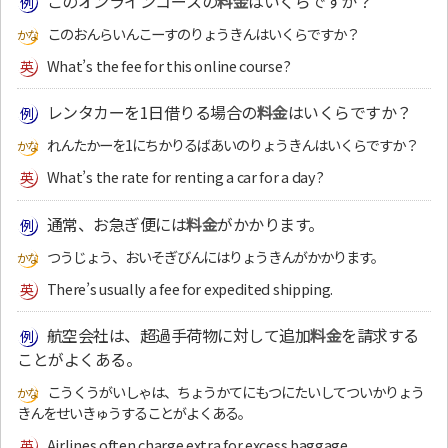
このオンラインコースの
料金
はいくらですか？
このおんらいんこーすのりょうきんはいくらですか？
What’s the fee for this online course?
レンタカーを1日借りる場合の
料金
はいくらですか？
れんたかーを1にちかりるばあいのりょうきんはいくらですか？
What’s the rate for renting a car for a day?
通常、お急ぎ便には
料金
がかかります。
つうじょう、おいそぎびんにはりょうきんがかかります。
There’s usually a fee for expedited shipping.
航空会社は、超過手荷物に対して追加
料金
を請求する
ことがよくある。
こうくうがいしゃは、ちょうかてにもつにたいしてついかりょう
きんをせいきゅうすることがよくある。
Airlines often charge extra for excess baggage.