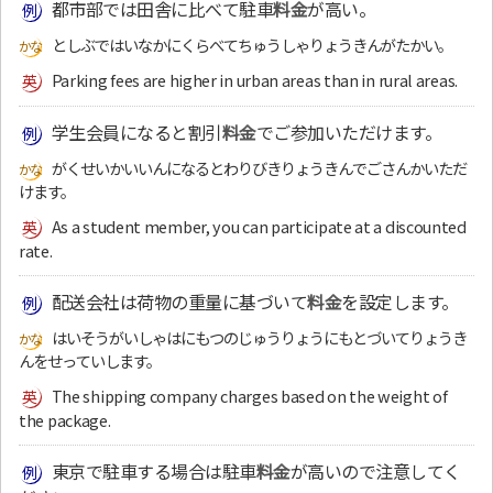
都市部では田舎に比べて駐車
料金
が高い。
としぶではいなかにくらべてちゅうしゃりょうきんがたかい。
Parking fees are higher in urban areas than in rural areas.
学生会員になると割引
料金
でご参加いただけます。
がくせいかいいんになるとわりびきりょうきんでごさんかいただ
けます。
As a student member, you can participate at a discounted
rate.
配送会社は荷物の重量に基づいて
料金
を設定します。
はいそうがいしゃはにもつのじゅうりょうにもとづいてりょうき
んをせっていします。
The shipping company charges based on the weight of
the package.
東京で駐車する場合は駐車
料金
が高いので注意してく