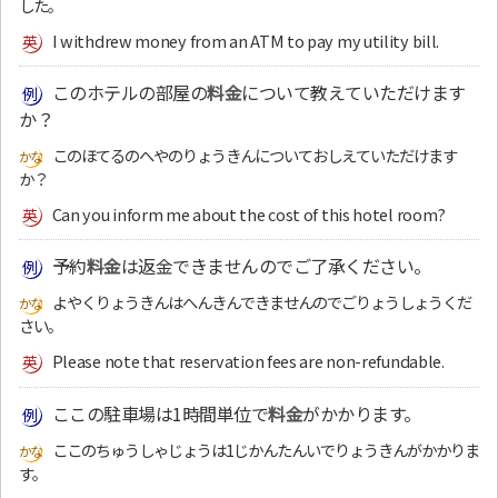
した。
I withdrew money from an ATM to pay my utility bill.
このホテルの部屋の
料金
について教えていただけます
か？
このほてるのへやのりょうきんについておしえていただけます
か？
Can you inform me about the cost of this hotel room?
予約
料金
は返金できませんのでご了承ください。
よやくりょうきんはへんきんできませんのでごりょうしょうくだ
さい。
Please note that reservation fees are non-refundable.
ここの駐車場は1時間単位で
料金
がかかります。
ここのちゅうしゃじょうは1じかんたんいでりょうきんがかかりま
す。