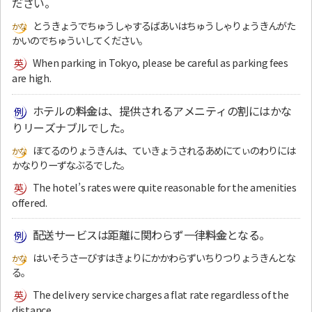
ださい。
とうきょうでちゅうしゃするばあいはちゅうしゃりょうきんがた
かいのでちゅういしてください。
When parking in Tokyo, please be careful as parking fees
are high.
ホテルの
料金
は、提供されるアメニティの割にはかな
りリーズナブルでした。
ほてるのりょうきんは、ていきょうされるあめにてぃのわりには
かなりりーずなぶるでした。
The hotel’s rates were quite reasonable for the amenities
offered.
配送サービスは距離に関わらず一律
料金
となる。
はいそうさーびすはきょりにかかわらずいちりつりょうきんとな
る。
The delivery service charges a flat rate regardless of the
distance.