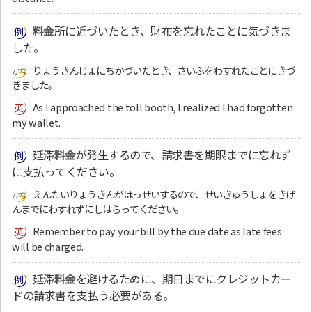
料金
所に近づいたとき、財布を忘れたことに気づきま
した。
りょうきんじょにちかづいたとき、さいふをわすれたことにきづ
きました。
As I approached the toll booth, I realized I had forgotten
my wallet.
延滞
料金
が発生するので、請求書を期限までに忘れず
に支払ってください。
えんたいりょうきんがはっせいするので、せいきゅうしょをきげ
んまでにわすれずにしはらってください。
Remember to pay your bill by the due date as late fees
will be charged.
延滞
料金
を避けるために、期日までにクレジットカー
ドの請求書を支払う必要がある。