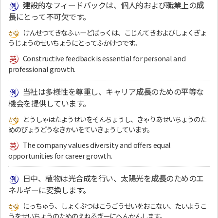
建設的なフィードバックは、個人的および職業上の
成
長
にとって不可欠です。
けんせつてきなふぃーどばっくは、こじんてきおよびしょくぎょ
うじょうのせいちょうにとってふかけつです。
Constructive feedback is essential for personal and
professional growth.
当社は多様性を尊重し、キャリア
成長
のための平等な
機会を提供しています。
とうしゃはたようせいをそんちょうし、きゃりあせいちょうのた
めのびょうどうなきかいをていきょうしています。
The company values diversity and offers equal
opportunities for career growth.
日中、植物は光合成を行い、太陽光を
成長
のためのエ
ネルギーに変換します。
にっちゅう、しょくぶつはこうごうせいをおこない、たいようこ
うをせいちょうのためのえねるぎーにへんかんします。