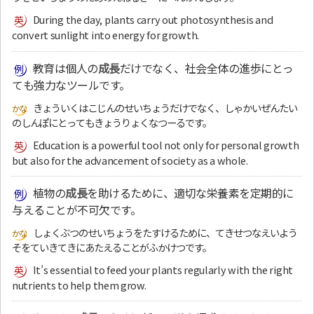
During the day, plants carry out photosynthesis and
convert sunlight into energy for growth.
教育は個人の
成長
だけでなく、社会全体の進歩にとっ
ても強力なツールです。
きょういくはこじんのせいちょうだけでなく、しゃかいぜんたい
のしんぽにとってもきょうりょくなつーるです。
Education is a powerful tool not only for personal growth
but also for the advancement of society as a whole.
植物の
成長
を助けるために、適切な栄養素を定期的に
与えることが不可欠です。
しょくぶつのせいちょうをたすけるために、てきせつなえいよう
そをていきてきにあたえることがふかけつです。
It’s essential to feed your plants regularly with the right
nutrients to help them grow.