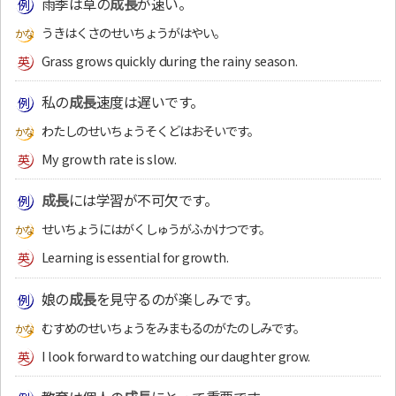
雨季は草の
成長
が速い。
うきはくさのせいちょうがはやい。
Grass grows quickly during the rainy season.
私の
成長
速度は遅いです。
わたしのせいちょうそくどはおそいです。
My growth rate is slow.
成長
には学習が不可欠です。
せいちょうにはがくしゅうがふかけつです。
Learning is essential for growth.
娘の
成長
を見守るのが楽しみです。
むすめのせいちょうをみまもるのがたのしみです。
I look forward to watching our daughter grow.