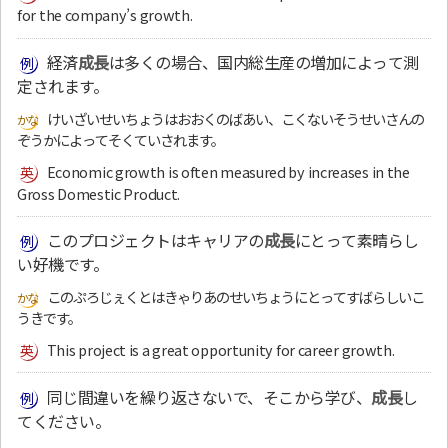
for the company’s growth.
経済
成長
は多くの場合、国内総生産の増加によって測
定されます。
けいざいせいちょうはおおくのばあい、こくないそうせいさんの
ぞうかによってそくていされます。
Economic growth is often measured by increases in the
Gross Domestic Product.
このプロジェクトはキャリアの
成長
にとって素晴らし
い好機です。
このぷろじぇくとはきゃりあのせいちょうにとってすばらしいこ
うきです。
This project is a great opportunity for career growth.
同じ間違いを繰り返さないで、そこから学び、
成長
し
てください。