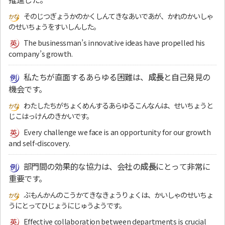
そのじつぎょうかのかくしんてきなあいであが、かれのかいしゃ
のせいちょうをすいしんした。
The businessman’s innovative ideas have propelled his
company’s growth.
私たちが直面するあらゆる困難は、
成長
と自己発見の
機会です。
わたしたちがちょくめんするあらゆるこんなんは、せいちょうと
じこはっけんのきかいです。
Every challenge we face is an opportunity for our growth
and self-discovery.
部門間の効果的な協力は、会社の
成長
にとって非常に
重要です。
ぶもんかんのこうかてきなきょうりょくは、かいしゃのせいちょ
うにとってひじょうにじゅうようです。
Effective collaboration between departments is crucial