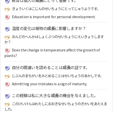
教育は個人の
成長
にとって重要です。
きょういくはこじんのせいちょうにとってじゅうようです。
Education is important for personal development.
温度の変化は植物の
成長
に影響しますか？
おんどのへんかはしょくぶつのせいちょうにえいきょうします
か？
Does the change in temperature affect the growth of
plants?
自分の間違いを認めることは
成長
の証です。
じぶんのまちがいをみとめることはせいちょうのあかしです。
Admitting your mistakes is a sign of maturity.
この経験は私に大きな
成長
の機会を与えました。
このけいけんはわたしにおおきなせいちょうのきかいをあたえま
した。