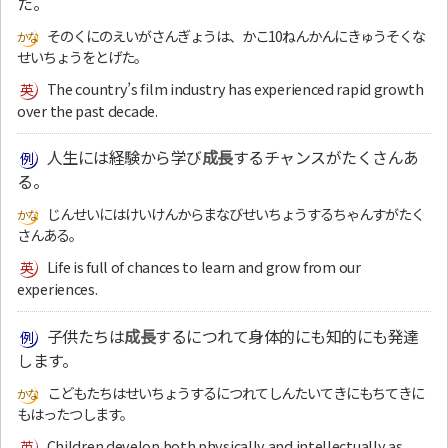
た。
そのくにのえいがさんぎょうは、かこ10ねんかんにきゅうそくな
せいちょうをとげた。
The country’s film industry has experienced rapid growth
over the past decade.
人生には経験から学び
成長
するチャンスがたくさんあ
る。
じんせいにはけいけんからまなびせいちょうするちゃんすがたく
さんある。
Life is full of chances to learn and grow from our
experiences.
子供たちは
成長
するにつれて身体的にも知的にも発達
します。
こどもたちはせいちょうするにつれてしんたいてきにもちてきに
もはったつします。
Children develop both physically and intellectually as