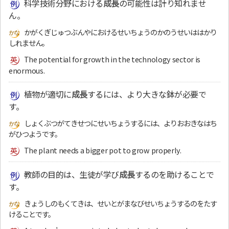
科学技術分野における
成長
の可能性は計り知れませ
ん。
かがくぎじゅつぶんやにおけるせいちょうのかのうせいははかり
しれません。
The potential for growth in the technology sector is
enormous.
植物が適切に
成長
するには、より大きな鉢が必要で
す。
しょくぶつがてきせつにせいちょうするには、よりおおきなはち
がひつようです。
The plant needs a bigger pot to grow properly.
教師の目的は、生徒が学び
成長
するのを助けることで
す。
きょうしのもくてきは、せいとがまなびせいちょうするのをたす
けることです。