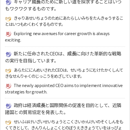
キャリア
成長
のために新しい道を探求することはいつ
もワクワクするものです。
きゃりあせいちょうのためにあたらしいみちをたんきゅうするこ
とはいつもわくわくするものです。
Exploring new avenues for career growth is always
exciting.
新たに任命されたCEOは、
成長
に向けた革新的な戦略
の実行を目指しています。
あらたににんめいされたCEOは、せいちょうにむけたかくしんて
きなせんりゃくのじっこうをめざしています。
The newly appointed CEO aims to implement innovative
strategies for growth.
政府は経済
成長
と国際関係の促進を目的として、近隣
諸国との貿易協定を発表した。
せいふはけいざいせいちょうとこくさいかんけいのそくしんをも
くてきとして、きんりんしょこくとのぼうえききょうていをはっぴょ