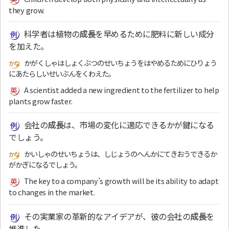
they grow.
科学者は植物の
成長
を早めるために肥料に新しい成分
を加えた。
かがくしゃはしょくぶつのせいちょうをはやめるためにひりょう
にあたらしいせいぶんをくわえた。
A scientist added a new ingredient to the fertilizer to help
plants grow faster.
会社の
成長
は、市場の変化に適応できるかが鍵になる
でしょう。
かいしゃのせいちょうは、しじょうのへんかにてきおうできるか
がかぎになるでしょう。
The key to a company’s growth will be its ability to adapt
to changes in the market.
その実業家の革新的なアイデアが、彼の会社の
成長
を
推進した。