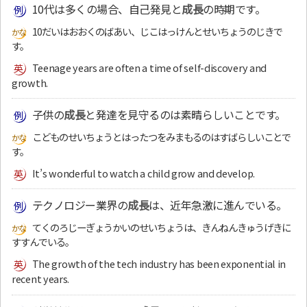
10代は多くの場合、自己発見と
成長
の時期です。
10だいはおおくのばあい、じこはっけんとせいちょうのじきで
す。
Teenage years are often a time of self-discovery and
growth.
子供の
成長
と発達を見守るのは素晴らしいことです。
こどものせいちょうとはったつをみまもるのはすばらしいことで
す。
It’s wonderful to watch a child grow and develop.
テクノロジー業界の
成長
は、近年急激に進んでいる。
てくのろじーぎょうかいのせいちょうは、きんねんきゅうげきに
すすんでいる。
The growth of the tech industry has been exponential in
recent years.