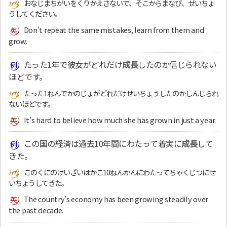
おなじまちがいをくりかえさないで、そこからまなび、せいちょ
うしてください。
Don’t repeat the same mistakes, learn from them and
grow.
たった1年で彼女がどれだけ
成長
したのか信じられない
ほどです。
たった1ねんでかのじょがどれだけせいちょうしたのかしんじられ
ないほどです。
It’s hard to believe how much she has grown in just a year.
この国の経済は過去10年間にわたって着実に
成長
して
きた。
このくにのけいざいはかこ10ねんかんにわたってちゃくじつにせ
いちょうしてきた。
The country’s economy has been growing steadily over
the past decade.