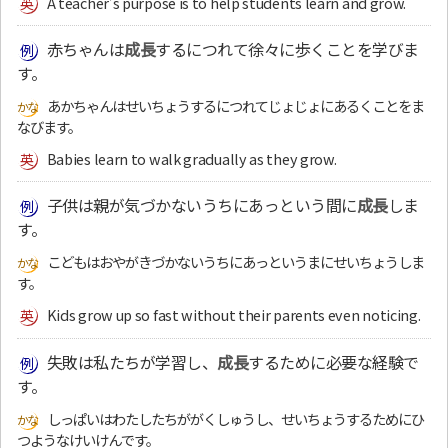
A teacher’s purpose is to help students learn and grow.
赤ちゃんは
成長
するにつれて徐々に歩くことを学びま
す。
あかちゃんはせいちょうするにつれてじょじょにあるくことをま
なびます。
Babies learn to walk gradually as they grow.
子供は親が気づかないうちにあっという間に
成長
しま
す。
こどもはおやがきづかないうちにあっというまにせいちょうしま
す。
Kids grow up so fast without their parents even noticing.
失敗は私たちが学習し、
成長
するために必要な経験で
す。
しっぱいはわたしたちががくしゅうし、せいちょうするためにひ
つようなけいけんです。