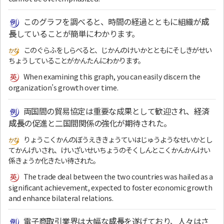
このグラフを調べると、時間の経過とともに組織が
成
長
していることが簡単にわかります。
このぐらふをしらべると、じかんのけいかとともにそしきがせい
ちょうしていることがかんたんにわかります。
When examining this graph, you can easily discern the
organization’s growth over time.
両国間の貿易協定は重要な成果として歓迎され、経済
成長
の促進と二国間関係の強化が期待された。
りょうこくかんのぼうえききょうていはじゅうようなせいかとし
てかんげいされ、けいざいせいちょうのそくしんとこくかんかんけい
係きょうか化きたい待された。
The trade deal between the two countries was hailed as a
significant achievement, expected to foster economic growth
and enhance bilateral relations.
電子商取引業界は大幅な
成長
を遂げており、人々はさ