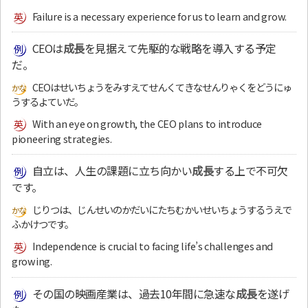
Failure is a necessary experience for us to learn and grow.
CEOは
成長
を見据えて先駆的な戦略を導入する予定
だ。
CEOはせいちょうをみすえてせんくてきなせんりゃくをどうにゅ
うするよていだ。
With an eye on growth, the CEO plans to introduce
pioneering strategies.
自立は、人生の課題に立ち向かい
成長
する上で不可欠
です。
じりつは、じんせいのかだいにたちむかいせいちょうするうえで
ふかけつです。
Independence is crucial to facing life’s challenges and
growing.
その国の映画産業は、過去10年間に急速な
成長
を遂げ