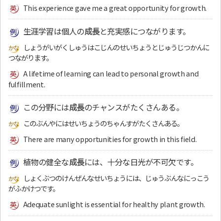
This experience gave me a great opportunity for growth.
生涯学習は個人の
成長
と充実感につながります。
しょうがいがくしゅうはこじんのせいちょうとじゅうじつかんに
つながります。
A lifetime of learning can lead to personal growth and
fulfillment.
この分野には
成長
のチャンスがたくさんある。
このぶんやにはせいちょうのちゃんすがたくさんある。
There are many opportunities for growth in this field.
植物の健全な
成長
には、十分な日光が不可欠です。
しょくぶつのけんぜんなせいちょうには、じゅうぶんなにっこう
がふかけつです。
Adequate sunlight is essential for healthy plant growth.