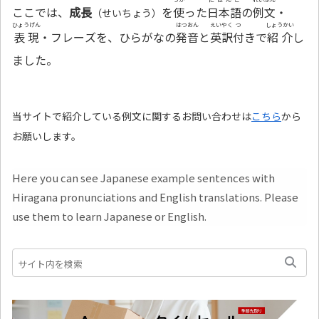
ここでは、
成長
を
使
った
日本語
の
例文
・
（せいちょう）
ひょうげん
はつおん
えいやく
つ
しょうかい
表現
・フレーズを、ひらがなの
発音
と
英訳
付
きで
紹介
し
ました。
当サイトで紹介している例文に関するお問い合わせは
こちら
から
お願いします。
Here you can see Japanese example sentences with
Hiragana pronunciations and English translations. Please
use them to learn Japanese or English.