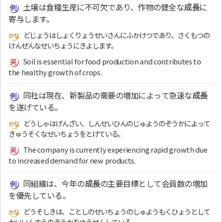
土壌は食糧生産に不可欠であり、作物の健全な
成長
に
寄与します。
どじょうはしょくりょうせいさんにふかけつであり、さくもつの
けんぜんなせいちょうにきよします。
Soil is essential for food production and contributes to
the healthy growth of crops.
同社は現在、新製品の需要の増加によって急速な
成長
を遂げている。
どうしゃはげんざい、しんせいひんのじゅようのぞうかによって
きゅうそくなせいちょうをとげている。
The company is currently experiencing rapid growth due
to increased demand for new products.
同組織は、今年の
成長
の主要目標として会員数の増加
を優先している。
どうそしきは、ことしのせいちょうのしゅようもくひょうとして
かいいんすうのぞうかをゆうせんしている。