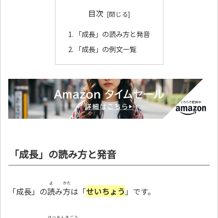
目次
「成長」の読み方と発音
「成長」の例文一覧
「成長」の読み方と発音
よ
かた
「成長」の
読
み
方
は「
せいちょう
」です。
はつおんきごう