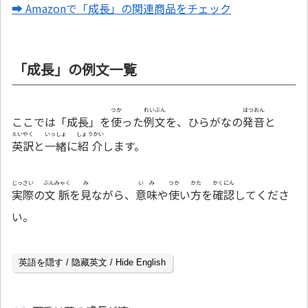
➡ Amazonで「成長」の関連商品をチェック
「成長」の例文一覧
つか
れいぶん
はつおん
ここでは「成長」を
使
った
例文
を、ひらがなの
発音
と
えいやく
いっしょ
しょうかい
英訳
と
一緒
に
紹介
します。
じっさい
ぶんみゃく
み
いみ
つか
かた
かくにん
実際
の
文脈
を
見
ながら、
意味
や
使
い
方
を
確認
してくださ
い。
英語を隠す / 隐藏英文 / Hide English