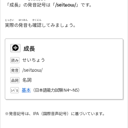
「成長」の
発音記号
は「
/seitɕoɯ/
」です。
じっさい
はつおん
かくにん
実際
の
発音
も
確認
してみましょう。
成長
せいちょう
読み
/seitɕoɯ/
発音
名詞
品詞
基本
ﾚﾍﾞﾙ
※発音記号は、IPA（国際音声記号）に基づいています。