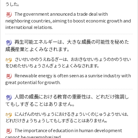
うした。
The government announced a trade deal with
neighboring countries, aiming to boost economic growth and
international relations.
再生可能エネルギーは、大きな
成長
の可能性を秘めた
成長
産業とよくみなされます。
さいせいかのうえねるぎーは、おおきなせいちょうのかのうせい
をひめたせいちょうさんぎょうとよくみなされます。
Renewable energy is often seen as a sunrise industry with
great potential for growth.
人間の
成長
における教育の重要性は、どれだけ強調し
てもしすぎることはありません。
にんげんのせいちょうにおけるきょういくのじゅうようせいは、
どれだけきょうちょうしてもしすぎることはありません。
The importance of education in human development
cannot be overemphasized.