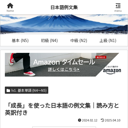
日本語例文集
home
menu
基本 (N5)
初級 (N4)
中級 (N2)
上級 (N1)
lv1. 基本単語 (N4～N5)
「成長」を使った日本語の例文集｜読み方と
英訳付き
2024.02.12
2025.04.10