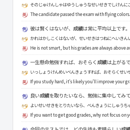
そのじゅけんしゃはゆうしゅうなせいせきでしけんに
The candidate passed the exam with flying colors.
彼は賢くはないが、
成績
は常に平均以上です。
かれはかしこくはないが、せいせきはつねにへいきん
He is not smart, but his grades are always above a
一生懸命勉強すれば、おそらく
成績
は上がる
いっしょうけんめいべんきょうすれば、おそらくせい
If you study hard, it’s likely you’ll improve your g
良い
成績
を取りたいなら、勉強に集中してみ
よいせいせきをとりたいなら、べんきょうにしゅうち
If you want to get good grades, why not focus on 
今回のテストでは、どの生徒も素晴らしい
成