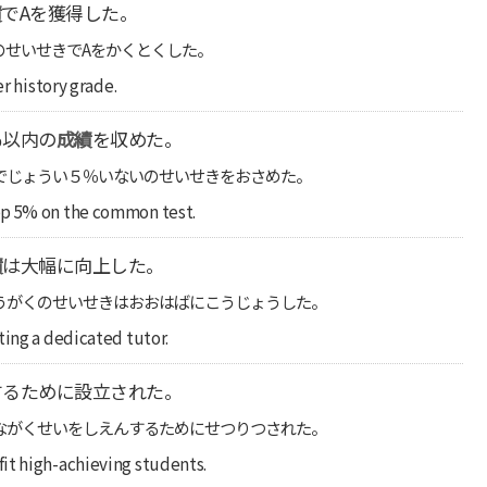
績
でAを獲得した。
のせいせきでAをかくとくした。
er history grade.
％以内の
成績
を収めた。
でじょうい５％いないのせいせきをおさめた。
op 5% on the common test.
績
は大幅に向上した。
うがくのせいせきはおおはばにこうじょうした。
ting a dedicated tutor.
するために設立された。
ながくせいをしえんするためにせつりつされた。
it high-achieving students.