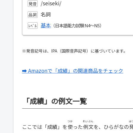
/seiseki/
発音
名詞
品詞
基本
ﾚﾍﾞﾙ
※発音記号は、IPA（国際音声記号）に基づいています。
➡ Amazonで「成績」の関連商品をチェック
「成績」の例文一覧
つか
れいぶん
は
ここでは「成績」を
使
った
例文
を、ひらがなの