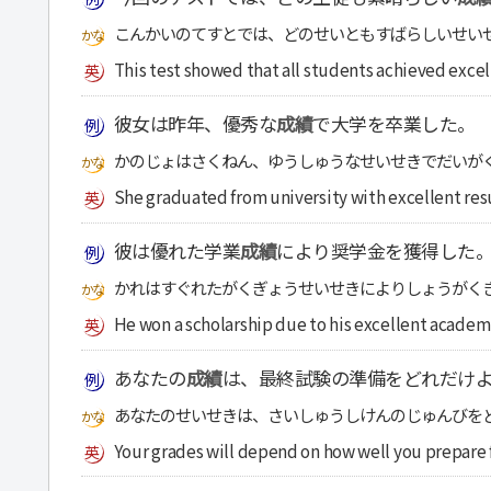
こんかいのてすとでは、どのせいともすばらしいせい
This test showed that all students achieved excell
彼女は昨年、優秀な
成績
で大学を卒業した。
かのじょはさくねん、ゆうしゅうなせいせきでだいが
She graduated from university with excellent resul
彼は優れた学業
成績
により奨学金を獲得した
かれはすぐれたがくぎょうせいせきによりしょうがく
He won a scholarship due to his excellent academ
あなたの
成績
は、最終試験の準備をどれだけ
あなたのせいせきは、さいしゅうしけんのじゅんびを
Your grades will depend on how well you prepare f