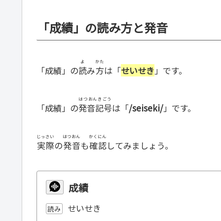
「成績」の読み方と発音
よ
かた
「成績」の
読
み
方
は「
せいせき
」です。
はつおんきごう
「成績」の
発音記号
は「
/seiseki/
」です。
じっさい
はつおん
かくにん
実際
の
発音
も
確認
してみましょう。
成績
せいせき
読み