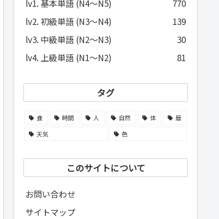
lv1. 基本単語 (N4～N5)
770
lv2. 初級単語 (N3～N4)
139
lv3. 中級単語 (N2～N3)
30
lv4. 上級単語 (N1～N2)
81
タグ
食
時間
人
自然
体
暦
天気
色
このサイトについて
お問い合わせ
サイトマップ