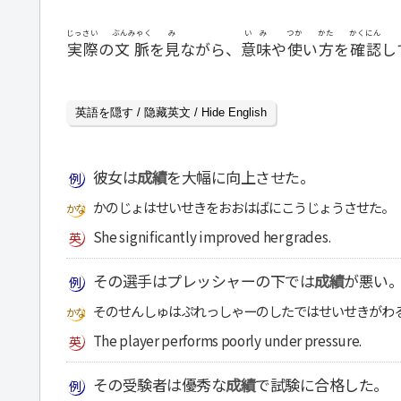
じっさい
ぶんみゃく
み
いみ
つか
かた
かくにん
実際
の
文脈
を
見
ながら、
意味
や
使
い
方
を
確認
し
英語を隠す / 隐藏英文 / Hide English
彼女は
成績
を大幅に向上させた。
かのじょはせいせきをおおはばにこうじょうさせた。
She significantly improved her grades.
その選手はプレッシャーの下では
成績
が悪い
そのせんしゅはぷれっしゃーのしたではせいせきがわ
The player performs poorly under pressure.
その受験者は優秀な
成績
で試験に合格した。