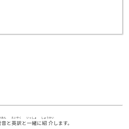
つおん
えいやく
いっしょ
しょうかい
発音
と
英訳
と
一緒
に
紹介
します。