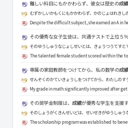
難しい科目にもかかわらず、彼女は歴史の
成
むずかしいかもくにもかかわらず、かのじょはれきし
Despite the difficult subject, she earned an A in h
その優秀な女子生徒は、共通テストで上位５
そのゆうしゅうなじょしせいとは、きょうつうてすと
The talented female student scored within the t
専属の家庭教師をつけてから、私の数学の
成
せんぞくのかていきょうしをつけてから、わたしのす
My grade in math significantly improved after get
その奨学金制度は、
成績
が優秀な学生を支援
そのしょうがくきんせいどは、せいせきがゆうしゅう
The scholarship program was established to benef