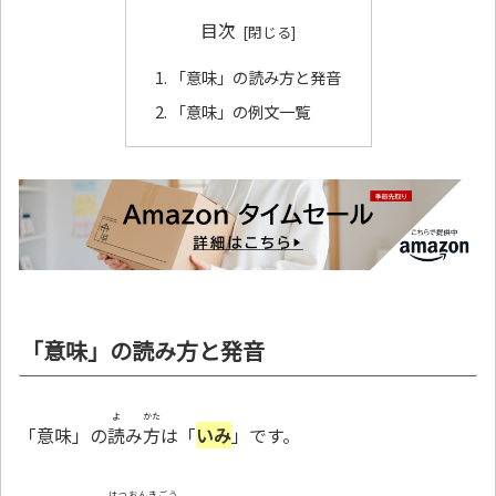
目次
「意味」の読み方と発音
「意味」の例文一覧
「意味」の読み方と発音
よ
かた
「意味」の
読
み
方
は「
いみ
」です。
はつおんきごう