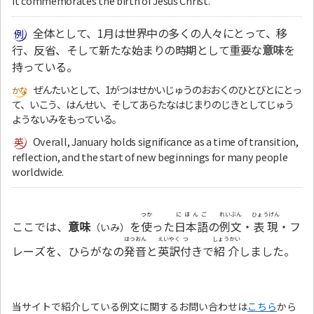
it commemorates the birth of Jesus Christ.
全体として、1月は世界中の多くの人々にとって、移
行、反省、そして新たな始まりの時期として重要な
意味
を
持っている。
ぜんたいとして、1がつはせかいじゅうのおおくのひとびとにとっ
て、いこう、はんせい、そしてあらたなはじまりのじきとしてじゅう
ようないみをもっている。
Overall, January holds significance as a time of transition,
reflection, and the start of new beginnings for many people
worldwide.
つか
にほんご
れいぶん
ひょうげん
ここでは、
意味
を
使
った
日本語
の
例文
・
表現
・フ
（いみ）
はつおん
えいやく
つ
しょうかい
レーズを、ひらがなの
発音
と
英訳
付
きで
紹介
しました。
当サイトで紹介している例文に関するお問い合わせは
こちら
から