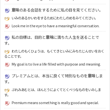
意味
のある会話をするために私の目を見てください。
いみのあるかいわをするためにわたしのめをみてください。
Look me in the eye to have a meaningful conversation.
私の目標は、目的と
意味
に満ちた人生を送ることで
す。
わたしのもくひょうは、もくてきといみにみちたじんせいをおく
ることです。
My goal is to live a life filled with purpose and meaning.
プレミアムとは、本当に良くて特別なものを
意味
しま
す。
ぷれみあむとは、ほんとうによくてとくべつなものをいみしま
す。
Premium means something is really good and special.