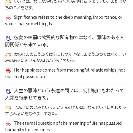
いぎとは、なにかがもつふかいいみやじゅうようせい、またはか
ちのことをさす。
Significance refers to the deep meaning, importance, or
value that something has.
彼女の幸福は物質的な所有物ではなく、
意味
のある人
間関係から来ている。
かのじょのこうふくはぶっしつてきなしょゆうぶつではなく、い
みのあるにんげんかんけいからきている。
Her happiness comes from meaningful relationships, not
material possessions.
人生の
意味
という永遠の問いは、何世紀にもわたって
人類を悩ませてきた。
じんせいのいみというえいえんのといは、なんせいきにもわたっ
てじんるいをなやませてきた。
The eternal question of the meaning of life has puzzled
humanity for centuries.