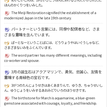
ほんのかくりつをいみした。
The Meiji Restoration signified the establishment of a
modernized Japan in the late 19th century.
パートナーという言葉には、同僚や配偶者など、さま
ざまな
意味
を含んでいます。
ぱーとなーということばには、どうりょうやはいぐうしゃなど、
さまざまないみをふくんでいます。
The word partner has many different meanings, including
co-worker and spouse.
3月の誕生石はアクアマリンで、勇気、忠誠心、友情を
意味
する青緑色の宝石です。
3がつのたんじょうせきはあくあまりんで、ゆうき、ちゅうせいし
ん、ゆうじょうをいみするあおみどりいろのほうせきです。
The birthstone for March is aquamarine, a blue-green
gemstone associated with courage, loyalty, and friendship.