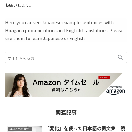
お願いします。
Here you can see Japanese example sentences with
Hiragana pronunciations and English translations. Please
use them to learn Japanese or English.
関連記事
「変化」を使った日本語の例文集｜読
lv1. 基本単語 (N4～N5)