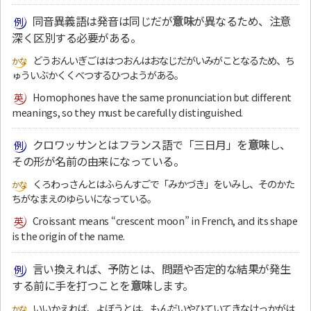
同音異義語は発音は同じだが
意味
が異なるため、注意
深く区別する必要がある。
どうおんいぎごははつおんはおなじだがいみがことなるため、ち
ゅういぶかくくべつするひつようがある。
Homophones have the same pronunciation but different
meanings, so they must be carefully distinguished.
クロワッサンとはフランス語で「三日月」を
意味
し、
その形が名前の由来になっている。
くろわっさんとはふらんすごで「みかづき」をいみし、そのかた
ちがなまえのゆらいになっている。
Croissant means “crescent moon” in French, and its shape
is the origin of the name.
言い換えれば、予防とは、問題や否定的な結果が発生
する前に手を打つことを
意味
します。
いいかえれば、よぼうとは、もんだいやひていてきなけっかがは