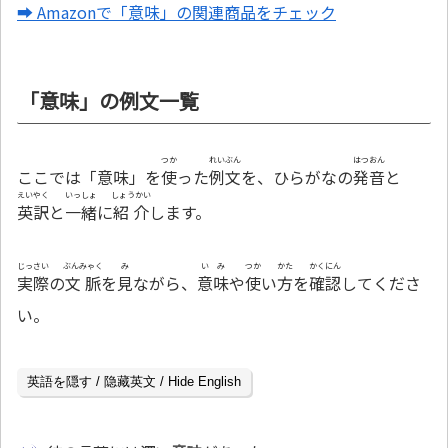
➡ Amazonで「意味」の関連商品をチェック
「意味」の例文一覧
つか
れいぶん
はつおん
ここでは「意味」を
使
った
例文
を、ひらがなの
発音
と
えいやく
いっしょ
しょうかい
英訳
と
一緒
に
紹介
します。
じっさい
ぶんみゃく
み
いみ
つか
かた
かくにん
実際
の
文脈
を
見
ながら、
意味
や
使
い
方
を
確認
してくださ
い。
英語を隠す / 隐藏英文 / Hide English