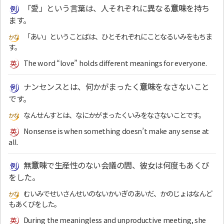
「愛」という言葉は、人それぞれに異なる
意味
を持ち
ます。
「あい」ということばは、ひとそれぞれにことなるいみをもちま
す。
The word “love” holds different meanings for everyone.
ナンセンスとは、何かがまったく
意味
をなさないこと
です。
なんせんすとは、なにかがまったくいみをなさないことです。
Nonsense is when something doesn’t make any sense at
all.
無
意味
で生産性のない会議の間、彼女は何度もあくび
をした。
むいみでせいさんせいのないかいぎのあいだ、かのじょはなんど
もあくびをした。
During the meaningless and unproductive meeting, she