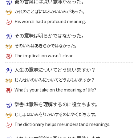
彼の言葉には深い
意味
があった。
かれのことばにはふかいいみがあった。
His words had a profound meaning.
その
意味
は明らかではなかった。
そのいみはあきらかではなかった。
The implication wasn’t clear.
人生の
意味
についてどう思いますか？
じんせいのいみについてどうおもいますか？
What’s your take on the meaning of life?
辞書は
意味
を理解するのに役立ちます。
じしょはいみをりかいするのにやくだちます。
The dictionary helps me understand meanings.