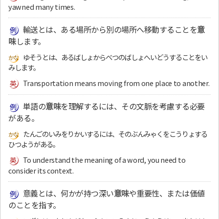
yawned many times.
輸送とは、ある場所から別の場所へ移動することを
意
味
します。
ゆそうとは、あるばしょからべつのばしょへいどうすることをい
みします。
Transportation means moving from one place to another.
単語の
意味
を理解するには、その文脈を考慮する必要
がある。
たんごのいみをりかいするには、そのぶんみゃくをこうりょする
ひつようがある。
To understand the meaning of a word, you need to
consider its context.
意義とは、何かが持つ深い
意味
や重要性、または価値
のことを指す。