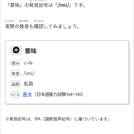
「意味」の
発音記号
は「
/imi/
」です。
じっさい
はつおん
かくにん
実際
の
発音
も
確認
してみましょう。
意味
いみ
読み
/imi/
発音
名詞
品詞
基本
ﾚﾍﾞﾙ
※発音記号は、IPA（国際音声記号）に基づいています。