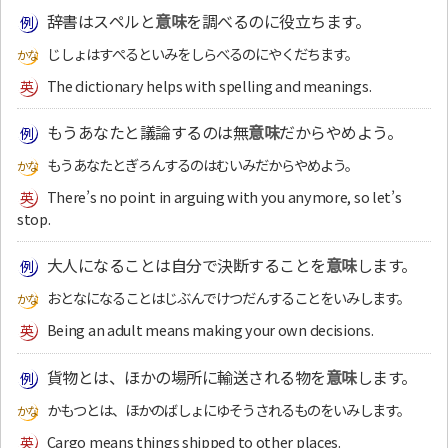
辞書はスペルと
意味
を調べるのに役立ちます。
じしょはすぺるといみをしらべるのにやくだちます。
The dictionary helps with spelling and meanings.
もうあなたと議論するのは無
意味
だからやめよう。
もうあなたとぎろんするのはむいみだからやめよう。
There’s no point in arguing with you anymore, so let’s
stop.
大人になることは自分で決断することを
意味
します。
おとなになることはじぶんでけつだんすることをいみします。
Being an adult means making your own decisions.
貨物とは、ほかの場所に輸送される物を
意味
します。
かもつとは、ほかのばしょにゆそうされるものをいみします。
Cargo means things shipped to other places.