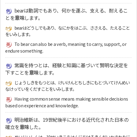
bearは動詞でもあり、何かを運ぶ、支える、耐えるこ
とを
意味
します。
bearはどうしでもあり、なにかをはこぶ、ささえる、たえること
をいみします。
To bear can also be a verb, meaning to carry, support, or
endure something.
常識を持つとは、経験と知識に基づいて賢明な決定を
下すことを
意味
します。
じょうしきをもつとは、けいけんとちしきにもとづいてけんめい
なけっていをくだすことをいみします。
Having common sense means making sensible decisions
based on experience and knowledge.
明治維新は、19世紀後半における近代化された日本の
確立を
意味
した。
めいじいしんは、19せいきこうはんにおけるきんだいかされたに