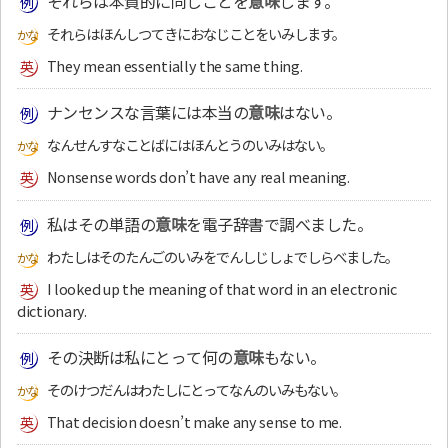
それらは本質的に同じことを
意味
します。
それらはほんしつてきにおなじことをいみします。
They mean essentially the same thing.
ナンセンスな言葉には本当の
意味
はない。
なんせんすなことばにはほんとうのいみはない。
Nonsense words don’t have any real meaning.
私はその単語の
意味
を電子辞書で調べました。
わたしはそのたんごのいみをでんしじしょでしらべました。
I looked up the meaning of that word in an electronic
dictionary.
その決断は私にとって何の
意味
もない。
そのけつだんはわたしにとってなんのいみもない。
That decision doesn’t make any sense to me.