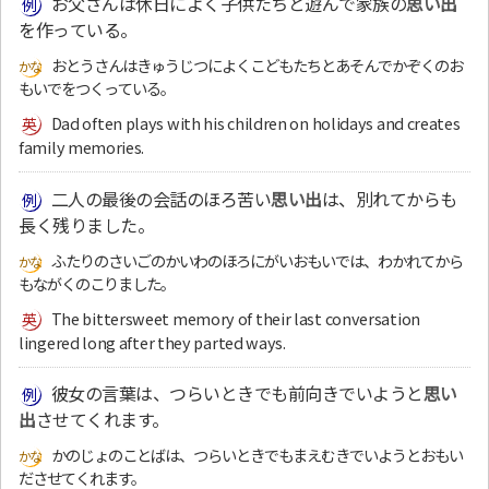
お父さんは休日によく子供たちと遊んで家族の
思い出
を作っている。
おとうさんはきゅうじつによくこどもたちとあそんでかぞくのお
もいでをつくっている。
Dad often plays with his children on holidays and creates
family memories.
二人の最後の会話のほろ苦い
思い出
は、別れてからも
長く残りました。
ふたりのさいごのかいわのほろにがいおもいでは、わかれてから
もながくのこりました。
The bittersweet memory of their last conversation
lingered long after they parted ways.
彼女の言葉は、つらいときでも前向きでいようと
思い
出
させてくれます。
かのじょのことばは、つらいときでもまえむきでいようとおもい
ださせてくれます。