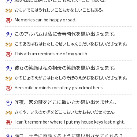
おもいでにはうれしいこともかなしいこともある。
Memories can be happy or sad.
このアルバムは私に青春時代を
思い出
させます。
このあるばむはわたしにせいしゅんじだいをおもいださせます。
This album reminds me of my youth.
彼女の笑顔は私の祖母の笑顔を
思い出
させます。
かのじょのえがおはわたしのそぼのえがおをおもいださせます。
Her smile reminds me of my grandmother’s.
昨夜、家の鍵をどこに置いたか
思い出
せません。
さくや、いえのかぎをどこにおいたかおもいだせません。
I can’t remember where I put my house keys last night.
明日、サラに電話するように
思い出
させてくれる？