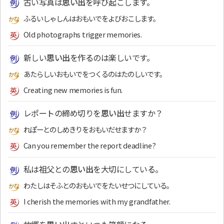
古い写真は
思い出
を呼び起こします。
ふるいしゃしんはおもいでをよびおこします。
Old photographs trigger memories.
新しい
思い出
を作るのは楽しいです。
あたらしいおもいでをつくるのはたのしいです。
Creating new memories is fun.
レポートの締め切りを
思い出
せますか？
れぽーとのしめきりをおもいだせますか？
Can you remember the report deadline?
私は祖父との
思い出
を大切にしている。
わたしはそふとのおもいでをたいせつにしている。
I cherish the memories with my grandfather.