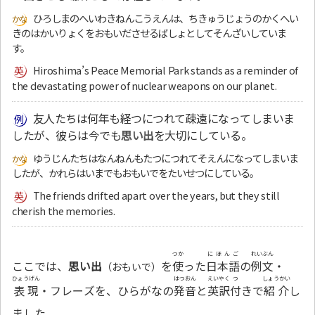
ひろしまのへいわきねんこうえんは、ちきゅうじょうのかくへい
きのはかいりょくをおもいださせるばしょとしてそんざいしていま
す。
Hiroshima’s Peace Memorial Park stands as a reminder of
the devastating power of nuclear weapons on our planet.
友人たちは何年も経つにつれて疎遠になってしまいま
したが、彼らは今でも
思い出
を大切にしている。
ゆうじんたちはなんねんもたつにつれてそえんになってしまいま
したが、かれらはいまでもおもいでをたいせつにしている。
The friends drifted apart over the years, but they still
cherish the memories.
つか
にほんご
れいぶん
ここでは、
思い出
を
使
った
日本語
の
例文
・
（おもいで）
ひょうげん
はつおん
えいやく
つ
しょうかい
表現
・フレーズを、ひらがなの
発音
と
英訳
付
きで
紹介
し
ました。