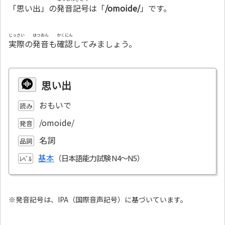
「思い出」の
発音記号
は「
/omoide/
」です。
じっさい
はつおん
かくにん
実際
の
発音
も
確認
してみましょう。
思い出
おもいで
読み
/omoide/
発音
名詞
品詞
基本
ﾚﾍﾞﾙ
※発音記号は、IPA（国際音声記号）に基づいています。