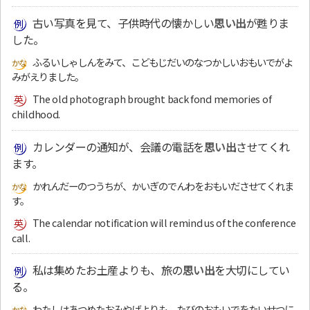
古い写真を見て、子供時代の懐かしい
思い出
が甦りま
した。
ふるいしゃしんをみて、こどもじだいのなつかしいおもいでがよ
みがえりました。
The old photograph brought back fond memories of
childhood.
カレンダーの通知が、会議の電話を
思い出
させてくれ
ます。
かれんだーのつうちが、かいぎのでんわをおもいださせてくれま
す。
The calendar notification will remind us of the conference
call.
私は集めたお土産よりも、旅の
思い出
を大切にしてい
る。
わたしはあつめたおみやげよりも、たびのおもいでをたいせつに