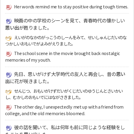
Her words remind me to stay positive during tough times.
映画の中の学校のシーンを見て、青春時代の懐かしい
思い出
が甦りました。
えいがのなかのがっこうのしーんをみて、せいしゅんじだいのな
つかしいおもいでがよみがえりました。
The school scene in the movie brought back nostalgic
memories of my youth.
先日、思いがけず大学時代の友人と再会し、昔の
思い
出
に花が咲きました。
せんじつ、おもいがけずだいがくじだいのゆうじんとさいかい
し、むかしのおもいでにはながさきました。
The other day, I unexpectedly met up with a friend from
college, and the old memories bloomed.
彼の話を聞いて、私は何年も前に同じような経験をし