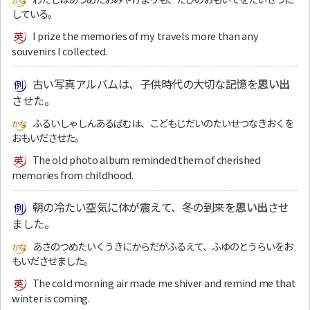
している。
I prize the memories of my travels more than any
souvenirs I collected.
古い写真アルバムは、子供時代の大切な記憶を
思い出
させた。
ふるいしゃしんあるばむは、こどもじだいのたいせつなきおくを
おもいださせた。
The old photo album reminded them of cherished
memories from childhood.
朝の冷たい空気に体が震えて、冬の到来を
思い出
させ
ました。
あさのつめたいくうきにからだがふるえて、ふゆのとうらいをお
もいださせました。
The cold morning air made me shiver and remind me that
winter is coming.