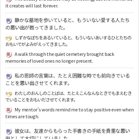
it creates will last forever.
静かな墓地を歩いていると、もういない愛する人たち
の
思い出
が甦ってきました。
しずかなぼちをあるいていると、もういないあいするひとたちの
おもいでがよみがえってきました。
A walk through the quiet cemetery brought back
memories of loved ones no longer present.
私の恩師の言葉は、たとえ困難な時でも前向きでいる
ことを
思い出
させてくれます。
わたしのおんしのことばは、たとえこんなんなときでもまえむき
でいることをおもいださせてくれます。
My mentor’s words remind me to stay positive even when
times are tough.
彼女は、友達からもらった手書きの手紙を貴重な
思い
出
として大切にしていました。