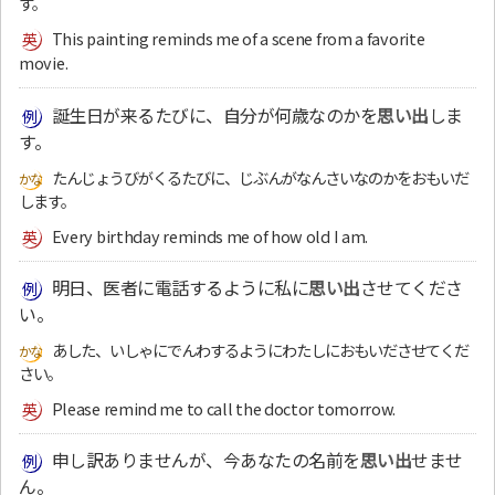
す。
This painting reminds me of a scene from a favorite
movie.
誕生日が来るたびに、自分が何歳なのかを
思い出
しま
す。
たんじょうびがくるたびに、じぶんがなんさいなのかをおもいだ
します。
Every birthday reminds me of how old I am.
明日、医者に電話するように私に
思い出
させてくださ
い。
あした、いしゃにでんわするようにわたしにおもいださせてくだ
さい。
Please remind me to call the doctor tomorrow.
申し訳ありませんが、今あなたの名前を
思い出
せませ
ん。