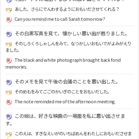
あした、さらにでんわするようにおもいださせてくれる？
Can you remind me to call Sarah tomorrow?
その白黒写真を見て、懐かしい
思い出
が甦りました。
そのしろくろしゃしんをみて、なつかしいおもいでがよみがえり
ました。
The black and white photograph brought back fond
memories.
そのメモを見て午後の会議のことを
思い出
した。
そのめもをみてごごのかいぎのことをおもいだした。
The note reminded me of the afternoon meeting.
この絵は、好きな映画の一場面を私に
思い出
させま
す。
このえは、すきなえいがのいちばめんをわたしにおもいださせま