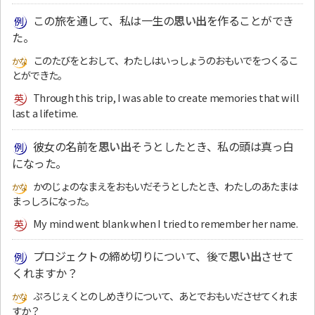
この旅を通して、私は一生の
思い出
を作ることができ
た。
このたびをとおして、わたしはいっしょうのおもいでをつくるこ
とができた。
Through this trip, I was able to create memories that will
last a lifetime.
彼女の名前を
思い出
そうとしたとき、私の頭は真っ白
になった。
かのじょのなまえをおもいだそうとしたとき、わたしのあたまは
まっしろになった。
My mind went blank when I tried to remember her name.
プロジェクトの締め切りについて、後で
思い出
させて
くれますか？
ぷろじぇくとのしめきりについて、あとでおもいださせてくれま
すか？