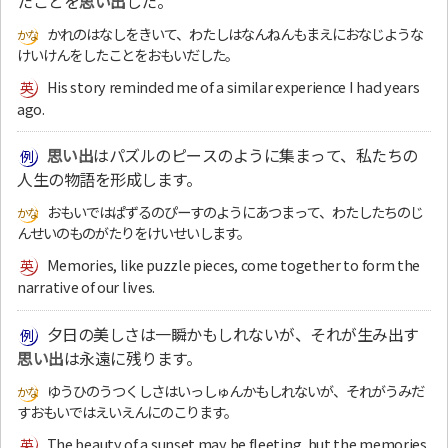
たことを
思い出
した。
かれのはなしをきいて、わたしはなんねんもまえにおなじような
けいけんをしたことをおもいだした。
His story reminded me of a similar experience I had years
ago.
思い出
はパズルのピースのように集まって、私たちの
人生の物語を形成します。
おもいではぱずるのぴーすのようにあつまって、わたしたちのじ
んせいのものがたりをけいせいします。
Memories, like puzzle pieces, come together to form the
narrative of our lives.
夕日の美しさは一瞬かもしれないが、それが生み出す
思い出
は永遠に残ります。
ゆうひのうつくしさはいっしゅんかもしれないが、それがうみだ
すおもいではえいえんにのこります。
The beauty of a sunset may be fleeting, but the memories