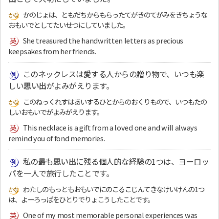
かのじょは、ともだちからもらったてがきのてがみをきちょうな
おもいでとしてたいせつにしていました。
She treasured the handwritten letters as precious
keepsakes from her friends.
このネックレスは愛する人からの贈り物で、いつも楽
しい
思い出
がよみがえります。
このねっくれすはあいするひとからのおくりもので、いつもたの
しいおもいでがよみがえります。
This necklace is a gift from a loved one and will always
remind you of fond memories.
私の最も
思い出
に残る個人的な経験の1つは、ヨーロッ
パを一人で旅行したことです。
わたしのもっともおもいでにのこるこじんてきなけいけんの1つ
は、よーろっぱをひとりでりょこうしたことです。
One of my most memorable personal experiences was