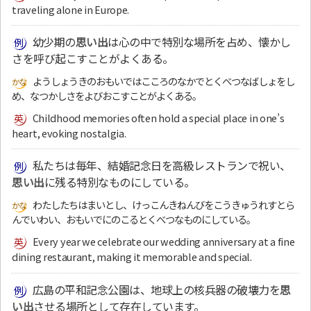
traveling alone in Europe.
幼少期の
思い出
は心の中で特別な場所を占め、懐かし
さを呼び起こすことがよくある。
ようしょうきのおもいではこころのなかでとくべつなばしょをし
め、なつかしさをよびおこすことがよくある。
Childhood memories often hold a special place in one’s
heart, evoking nostalgia.
私たちは毎年、結婚記念日を高級レストランで祝い、
思い出
に残る特別なものにしている。
わたしたちはまいとし、けっこんきねんびをこうきゅうれすとら
んでいわい、おもいでにのこるとくべつなものにしている。
Every year we celebrate our wedding anniversary at a fine
dining restaurant, making it memorable and special.
広島の平和記念公園は、地球上の核兵器の破壊力を
思
い出
させる場所として存在しています。