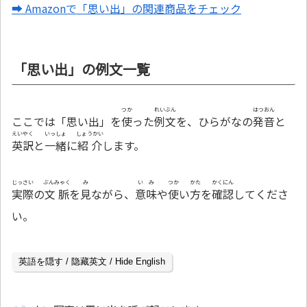
➡ Amazonで「思い出」の関連商品をチェック
「思い出」の例文一覧
つか
れいぶん
はつおん
ここでは「思い出」を
使
った
例文
を、ひらがなの
発音
と
えいやく
いっしょ
しょうかい
英訳
と
一緒
に
紹介
します。
じっさい
ぶんみゃく
み
いみ
つか
かた
かくにん
実際
の
文脈
を
見
ながら、
意味
や
使
い
方
を
確認
してくださ
い。
英語を隠す / 隐藏英文 / Hide English