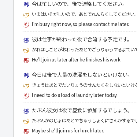
今は忙しいので、後で連絡してください。
いまはいそがしいので、あとでれんらくしてください
I’m busy right now, so please contact me later.
彼は仕事が終わった後で合流する予定です。
かれはしごとがおわったあとでごうりゅうするよてい
He’ll join us later after he finishes his work.
今日は後で大量の洗濯をしないといけない。
きょうはあとでたいりょうのせんたくをしないといけ
I need to do a load of laundry later today.
たぶん彼女は後で昼食に参加するでしょう。
たぶんかのじょはあとでちゅうしょくにさんかするで
Maybe she’ll join us for lunch later.