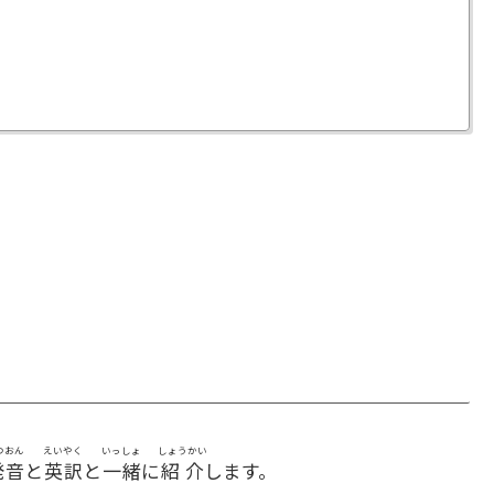
つおん
えいやく
いっしょ
しょうかい
発音
と
英訳
と
一緒
に
紹介
します。