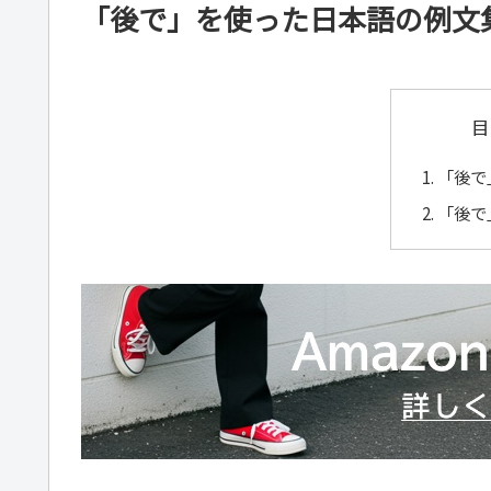
「後で」を使った日本語の例文
目
「後で
「後で