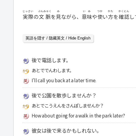
じっさい
ぶんみゃく
み
いみ
つか
かた
かくにん
実際
の
文脈
を
見
ながら、
意味
や
使
い
方
を
確認
し
英語を隠す / 隐藏英文 / Hide English
後で電話します。
あとででんわします。
I’ll call you back at a later time.
後で公園を散歩しませんか？
あとでこうえんをさんぽしませんか？
How about going for a walk in the park later?
彼女は後で来るかもしれない。