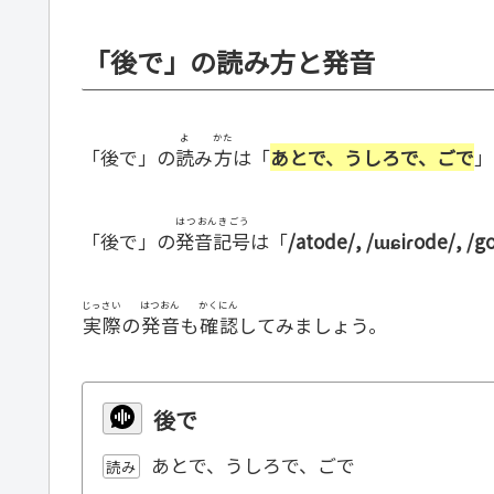
「後で」の読み方と発音
よ
かた
「後で」の
読
み
方
は「
あとで、うしろで、ごで
」
はつおんきごう
「後で」の
発音記号
は「
/atode/, /ɯɕiɾode/, /g
じっさい
はつおん
かくにん
実際
の
発音
も
確認
してみましょう。
後で
あとで、うしろで、ごで
読み