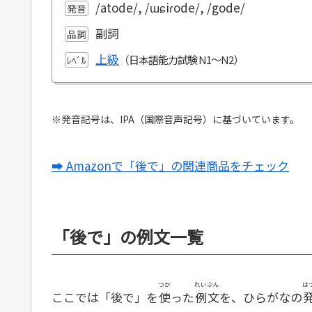
/atode/, /ɯɕiɾode/, /gode/
発音
副詞
品詞
上級
ﾚﾍﾞﾙ
※発音記号は、IPA（国際音声記号）に基づいています。
➡ Amazonで「後で」の関連商品をチェック
「後で」の例文一覧
つか
れいぶん
は
ここでは「後で」を
使
った
例文
を、ひらがなの