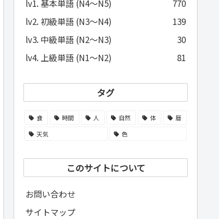
lv1. 基本単語 (N4～N5)
770
lv2. 初級単語 (N3～N4)
139
lv3. 中級単語 (N2～N3)
30
lv4. 上級単語 (N1～N2)
81
タグ
食
時間
人
自然
体
暦
天気
色
このサイトについて
お問い合わせ
サイトマップ