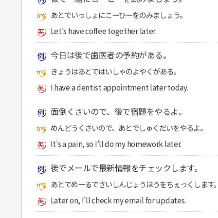
あとでいっしょにこーひーをのみましょう。
Let’s have coffee together later.
今日は後で歯医者の予約がある。
きょうはあとではいしゃのよやくがある。
I have a dentist appointment later today.
面倒くさいので、後で宿題をやるよ。
めんどうくさいので、あとでしゅくだいをやるよ。
It’s a pain, so I’ll do my homework later.
後でメールで最新情報をチェックします。
あとでめーるでさいしんじょうほうをちぇっくします
Later on, I’ll check my email for updates.