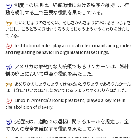
制度上の規則は、組織環境における秩序を維持し、行
動を規制する上で重要な
役割
を果たしている。
せいどじょうのきそくは、そしきかんきょうにおけるちつじょを
いじし、こうどうをきせいするうえでじゅうようなやくわりをはたし
ている。
Institutional rules play a critical role in maintaining order
and regulating behavior in organizational settings.
アメリカの象徴的な大統領であるリンカーンは、奴隷
制の廃止において重要な
役割
を果たした。
あめりかのしょうちょうてきなだいとうりょうであるりんかーん
は、どれいせいのはいしにおいてじゅうようなやくわりをはたした。
Lincoln, America’s iconic president, played a key role in
the abolition of slavery.
交通法は、道路での運転に関するルールを規定し、全
ての人の安全を確保する
役割
を果たしている。