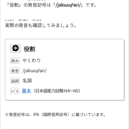
「役割」の
発音記号
は「
/jakɯɰᵝaɾi/
」です。
じっさい
はつおん
かくにん
実際
の
発音
も
確認
してみましょう。
役割
やくわり
読み
/jakɯɰᵝaɾi/
発音
名詞
品詞
基本
ﾚﾍﾞﾙ
※発音記号は、IPA（国際音声記号）に基づいています。