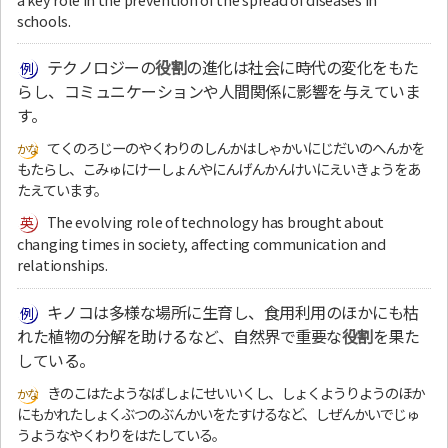
schools.
テクノロジーの
役割
の進化は社会に時代の変化をもた
らし、コミュニケーションや人間関係に影響を与えていま
す。
てくのろじーのやくわりのしんかはしゃかいにじだいのへんかを
もたらし、こみゅにけーしょんやにんげんかんけいにえいきょうをあ
たえています。
The evolving role of technology has brought about
changing times in society, affecting communication and
relationships.
キノコは多様な場所に生育し、食用利用のほかにも枯
れた植物の分解を助けるなど、自然界で重要な
役割
を果た
している。
きのこはたようなばしょにせいいくし、しょくようりようのほか
にもかれたしょくぶつのぶんかいをたすけるなど、しぜんかいでじゅ
うようなやくわりをはたしている。