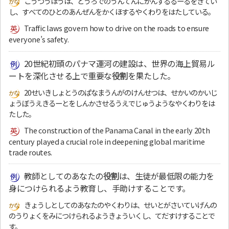
こうつうほうは、どうろでのうんてんにかんするるーるをきてい
し、すべてのひとのあんぜんをかくほするやくわりをはたしている。
Traffic laws govern how to drive on the roads to ensure
everyone’s safety.
20世紀初頭のパナマ運河の建設は、世界の海上貿易ル
ートを深化させる上で重要な
役割
を果たした。
20せいきしょとうのぱなまうんがのけんせつは、せかいのかいじ
ょうぼうえきるーとをしんかさせるうえでじゅうようなやくわりをは
たした。
The construction of the Panama Canal in the early 20th
century played a crucial role in deepening global maritime
trade routes.
教師としてのあなたの
役割
は、生徒が最低限の能力を
身につけられるよう教育し、手助けすることです。
きょうしとしてのあなたのやくわりは、せいとがさいていげんの
のうりょくをみにつけられるようきょういくし、てだすけすることで
す。