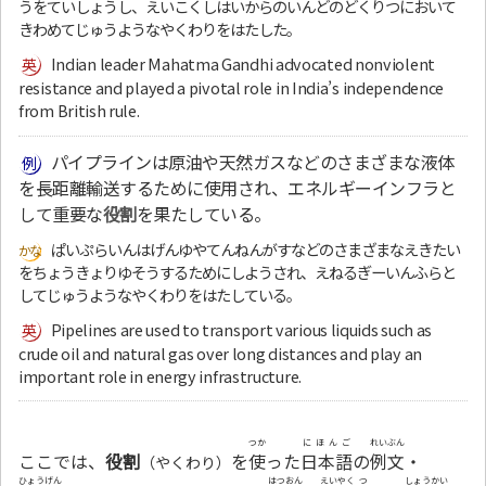
うをていしょうし、えいこくしはいからのいんどのどくりつにおいて
きわめてじゅうようなやくわりをはたした。
Indian leader Mahatma Gandhi advocated nonviolent
resistance and played a pivotal role in India’s independence
from British rule.
パイプラインは原油や天然ガスなどのさまざまな液体
を長距離輸送するために使用され、エネルギーインフラと
して重要な
役割
を果たしている。
ぱいぷらいんはげんゆやてんねんがすなどのさまざまなえきたい
をちょうきょりゆそうするためにしようされ、えねるぎーいんふらと
してじゅうようなやくわりをはたしている。
Pipelines are used to transport various liquids such as
crude oil and natural gas over long distances and play an
important role in energy infrastructure.
つか
にほんご
れいぶん
ここでは、
役割
を
使
った
日本語
の
例文
・
（やくわり）
ひょうげん
はつおん
えいやく
つ
しょうかい