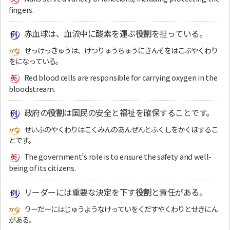
fingers.
赤血球は、血流中に酸素を運ぶ
役割
を担っている。
せっけっきゅうは、けつりゅうちゅうにさんそをはこぶやくわり
をになっている。
Red blood cells are responsible for carrying oxygen in the
bloodstream.
政府の
役割
は国民の安全と福祉を確保することです。
せいふのやくわりはこくみんのあんぜんとふくしをかくほするこ
とです。
The government’s role is to ensure the safety and well-
being of its citizens.
リーダーには重要な決定を下す
役割
と責任がある。
りーだーにはじゅうようなけっていをくだすやくわりとせきにん
がある。