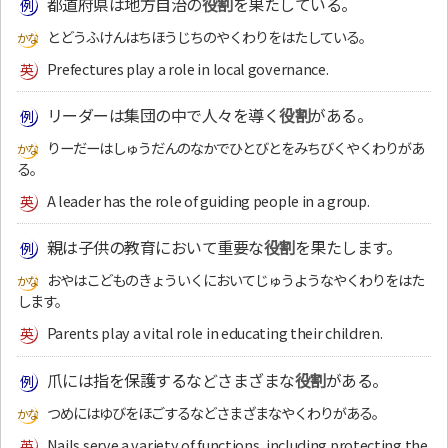
都道府県は地方自治の
役割
を果たしている。
とどうふけんはちほうじちのやくわりをはたしている。
Prefectures play a role in local governance.
リーダーは集団の中で人々を導く
役割
がある。
りーだーはしゅうだんのなかでひとびとをみちびくやくわりがあ
る。
A leader has the role of guiding people in a group.
親は子供の教育において重要な
役割
を果たします。
おやはこどものきょういくにおいてじゅうようなやくわりをはた
します。
Parents play a vital role in educating their children.
爪には指を保護するなどさまざまな
役割
がある。
つめにはゆびをほごするなどさまざまなやくわりがある。
Nails serve a variety of functions, including protecting the