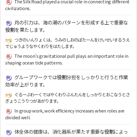
The Silk Road played a crucial role in connecting different
civilizations.
月の引力は、海の潮のパターンを形成する上で重要な
役割
を果たします。
つきのいんりょくは、うみのしおのぱたーんをけいせいするうえ
でじゅうようなやくわりをはたします。
The moon’s gravitational pull plays an important role in
shaping ocean tide patterns.
グループワークでは
役割
分担をしっかりと行うと作業
効率が上がります。
ぐるーぷわーくではやくわりぶんたんをしっかりとおこなうとさ
ぎょうこうりつがあがります。
In group work, work efficiency increases when roles are
divided well.
体全体の健康は、消化器系が果たす重要な
役割
によっ