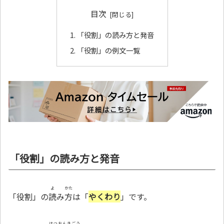
目次
「役割」の読み方と発音
「役割」の例文一覧
「役割」の読み方と発音
よ
かた
「役割」の
読
み
方
は「
やくわり
」です。
はつおんきごう