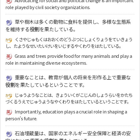
Advocating for social and political change is an important
role played by civil society organizations.
草や樹木は多くの動物に食料を提供し、多様な生態系
を維持する
役割
を果たしている。
くさやじゅもくはおおくのどうぶつにしょくりょうをていきょう
し、たようなせいたいけいをいじするやくわりをはたしている。
Grass and trees provide food for many animals and play a
role in maintaining diverse ecosystems.
重要なことは、教育が個人の将来を形作る上で重要な
役割
を果たしているということです。
じゅうようなことは、きょういくがこじんのしょうらいをかたち
づくるうえでじゅうようなやくわりをはたしているということです。
Importantly, education plays a crucial role in shaping a
person’s future.
石油埋蔵量は、国家のエネルギー安全保障と経済の安