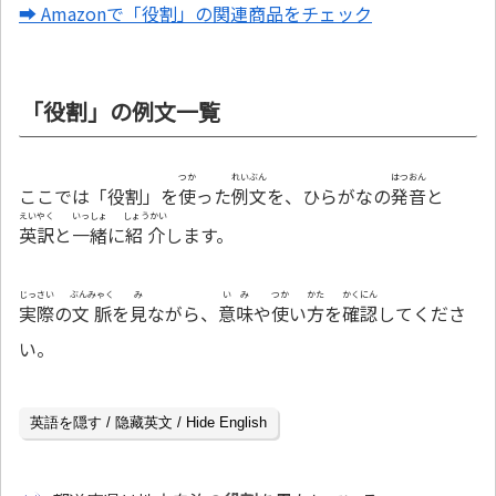
➡ Amazonで「役割」の関連商品をチェック
「役割」の例文一覧
つか
れいぶん
はつおん
ここでは「役割」を
使
った
例文
を、ひらがなの
発音
と
えいやく
いっしょ
しょうかい
英訳
と
一緒
に
紹介
します。
じっさい
ぶんみゃく
み
いみ
つか
かた
かくにん
実際
の
文脈
を
見
ながら、
意味
や
使
い
方
を
確認
してくださ
い。
英語を隠す / 隐藏英文 / Hide English