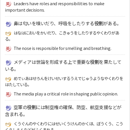
Leaders have roles and responsibilities to make
important decisions.
鼻は匂いを嗅いだり、呼吸をしたりする
役割
がある。
はなはにおいをかいだり、こきゅうをしたりするやくわりがあ
る。
The nose is responsible for smelling and breathing.
メディアは世論を形成する上で重要な
役割
を果たして
いる。
めでぃあはせろんをけいせいするうえでじゅうようなやくわりを
はたしている。
The media play a critical role in shaping public opinion.
空軍の
役割
には制空権の確保、防空、航空支援などが
含まれる。
くうぐんのやくわりにはせいくうけんのかくほ、ぼうくう、こう
くうしえんなどがふくまれる。