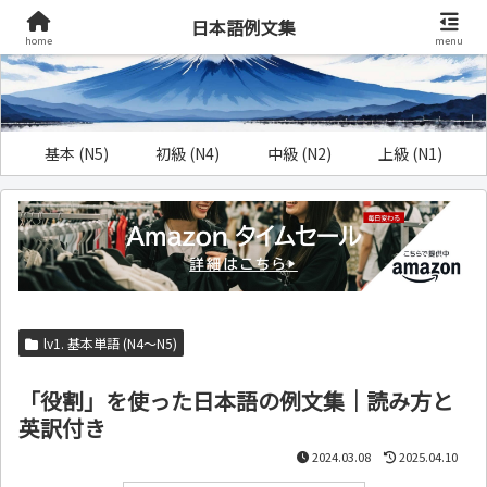
日本語例文集
home
menu
基本 (N5)
初級 (N4)
中級 (N2)
上級 (N1)
lv1. 基本単語 (N4～N5)
「役割」を使った日本語の例文集｜読み方と
英訳付き
2024.03.08
2025.04.10