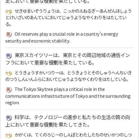
定において重要な
役割
を果たしている。
せきゆまいぞうりょうは、こっかのえねるぎーあんぜんほしょう
とけいざいのあんていにおいてじゅうようなやくわりをはたしてい
る。
Oil reserves play a crucial role in a country’s energy
security and economic stability.
東京スカイツリーは、東京とその周辺地域の通信イン
フラにおいて重要な
役割
を果たしている。
とうきょうすかいつりーは、とうきょうとそのしゅうへんちいき
のつうしんいんふらにおいてじゅうようなやくわりをはたしている。
The Tokyo Skytree plays a critical role in the
communications infrastructure of Tokyo and the surrounding
region.
科学は、テクノロジーの進歩と私たちの生活の質の向
上において重要な
役割
を果たしてきた。
かがくは、てくのろじーのしんぽとわたしたちのせいかつのしつ