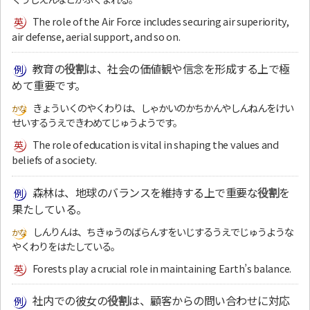
The role of the Air Force includes securing air superiority,
air defense, aerial support, and so on.
教育の
役割
は、社会の価値観や信念を形成する上で極
めて重要です。
きょういくのやくわりは、しゃかいのかちかんやしんねんをけい
せいするうえできわめてじゅうようです。
The role of education is vital in shaping the values and
beliefs of a society.
森林は、地球のバランスを維持する上で重要な
役割
を
果たしている。
しんりんは、ちきゅうのばらんすをいじするうえでじゅうような
やくわりをはたしている。
Forests play a crucial role in maintaining Earth’s balance.
社内での彼女の
役割
は、顧客からの問い合わせに対応