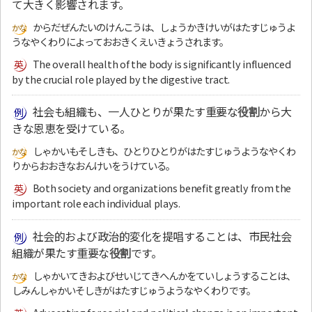
て大きく影響されます。
からだぜんたいのけんこうは、しょうかきけいがはたすじゅうよ
うなやくわりによっておおきくえいきょうされます。
The overall health of the body is significantly influenced
by the crucial role played by the digestive tract.
社会も組織も、一人ひとりが果たす重要な
役割
から大
きな恩恵を受けている。
しゃかいもそしきも、ひとりひとりがはたすじゅうようなやくわ
りからおおきなおんけいをうけている。
Both society and organizations benefit greatly from the
important role each individual plays.
社会的および政治的変化を提唱することは、市民社会
組織が果たす重要な
役割
です。
しゃかいてきおよびせいじてきへんかをていしょうすることは、
しみんしゃかいそしきがはたすじゅうようなやくわりです。