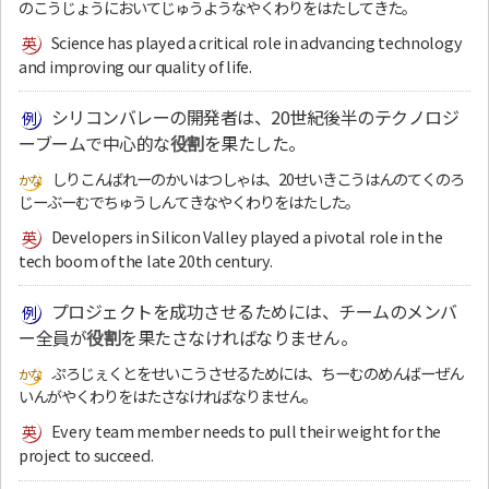
のこうじょうにおいてじゅうようなやくわりをはたしてきた。
Science has played a critical role in advancing technology
and improving our quality of life.
シリコンバレーの開発者は、20世紀後半のテクノロジ
ーブームで中心的な
役割
を果たした。
しりこんばれーのかいはつしゃは、20せいきこうはんのてくのろ
じーぶーむでちゅうしんてきなやくわりをはたした。
Developers in Silicon Valley played a pivotal role in the
tech boom of the late 20th century.
プロジェクトを成功させるためには、チームのメンバ
ー全員が
役割
を果たさなければなりません。
ぷろじぇくとをせいこうさせるためには、ちーむのめんばーぜん
いんがやくわりをはたさなければなりません。
Every team member needs to pull their weight for the
project to succeed.