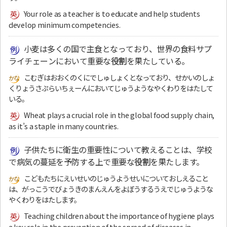
Your role as a teacher is to educate and help students
develop minimum competencies.
小麦は多くの国で主食となっており、世界の食料サプ
ライチェーンにおいて重要な
役割
を果たしている。
こむぎはおおくのくにでしゅしょくとなっており、せかいのしょ
くりょうさぷらいちぇーんにおいてじゅうようなやくわりをはたして
いる。
Wheat plays a crucial role in the global food supply chain,
as it’s a staple in many countries.
子供たちに衛生の重要性について教えることは、学校
で病気の蔓延を予防する上で重要な
役割
を果たします。
こどもたちにえいせいのじゅうようせいについておしえること
は、がっこうでびょうきのまんえんをよぼうするうえでじゅうような
やくわりをはたします。
Teaching children about the importance of hygiene plays
a key role in the prevention of the spread of diseases in