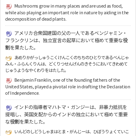
Mushrooms grow in many places and are used as food,
while also playing an important role in nature by aiding in the
decomposition of dead plants.
アメリカ合衆国建国の父の一人であるベンジャミン・
フランクリンは、独立宣言の起草において極めて重要な
役
割
を果たした。
あめりかがっしゅうこくけんこくのちちのひとりであるべんじゃ
みん・ふらんくりんは、どくりつせんげんのきそうにおいてきわめて
じゅうようなやくわりをはたした。
Benjamin Franklin, one of the founding fathers of the
United States, played a pivotal role in drafting the Declaration
of Independence.
インドの指導者マハトマ・ガンジーは、非暴力抵抗を
提唱し、英国支配からのインドの独立において極めて重要
な
役割
を果たした。
いんどのしどうしゃまはとま・がんじーは、ひぼうりょくていこ