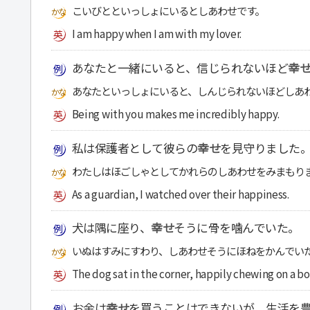
こいびとといっしょにいるとしあわせです。
I am happy when I am with my lover.
あなたと一緒にいると、信じられないほど
幸
あなたといっしょにいると、しんじられないほどしあ
Being with you makes me incredibly happy.
私は保護者として彼らの
幸せ
を見守りました
わたしはほごしゃとしてかれらのしあわせをみまもり
As a guardian, I watched over their happiness.
犬は隅に座り、
幸せ
そうに骨を噛んでいた。
いぬはすみにすわり、しあわせそうにほねをかんでい
The dog sat in the corner, happily chewing on a bo
お金は
幸せ
を買うことはできないが、生活を