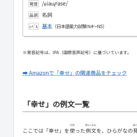
/ɕiaɰᵝase/
発音
名詞
品詞
基本
ﾚﾍﾞﾙ
※発音記号は、IPA（国際音声記号）に基づいています。
➡ Amazonで「幸せ」の関連商品をチェック
「幸せ」の例文一覧
つか
れいぶん
は
ここでは「幸せ」を
使
った
例文
を、ひらがなの