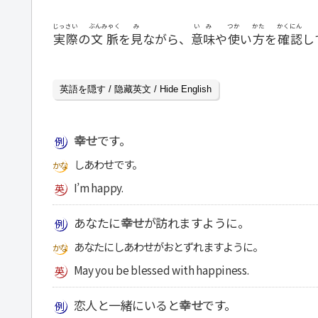
じっさい
ぶんみゃく
み
いみ
つか
かた
かくにん
実際
の
文脈
を
見
ながら、
意味
や
使
い
方
を
確認
し
英語を隠す / 隐藏英文 / Hide English
幸せ
です。
しあわせです。
I’m happy.
あなたに
幸せ
が訪れますように。
あなたにしあわせがおとずれますように。
May you be blessed with happiness.
恋人と一緒にいると
幸せ
です。