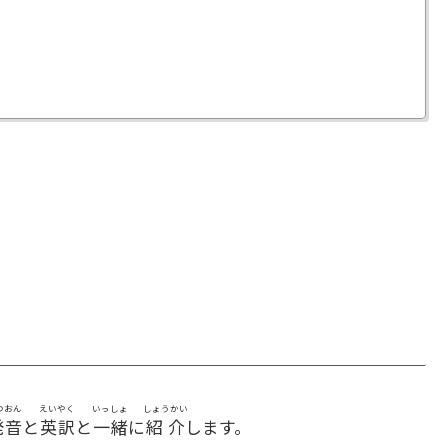
つおん
えいやく
いっしょ
しょうかい
発音
と
英訳
と
一緒
に
紹介
します。