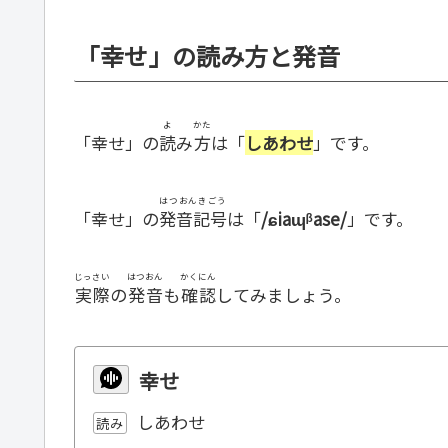
「幸せ」の読み方と発音
よ
かた
「幸せ」の
読
み
方
は「
しあわせ
」です。
はつおんきごう
「幸せ」の
発音記号
は「
/ɕiaɰᵝase/
」です。
じっさい
はつおん
かくにん
実際
の
発音
も
確認
してみましょう。
幸せ
しあわせ
読み