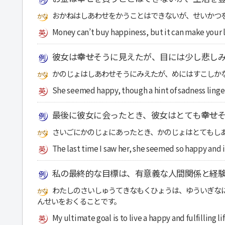
おかねはしあわせをかうことはできないが、せいかつ
Money can’t buy happiness, but it can make your li
彼女は
幸せ
そうに見えたが、目には少し悲し
かのじょはしあわせそうにみえたが、めにはすこしか
She seemed happy, though a hint of sadness linger
最後に彼女に会ったとき、彼女はとても
幸せ
さいごにかのじょにあったとき、かのじょはとてもし
The last time I saw her, she seemed so happy and 
私の最終的な目標は、有意義な人間関係と経
わたしのさいしゅうてきなもくひょうは、ゆういぎな
んせいをおくることです。
My ultimate goal is to live a happy and fulfilling 