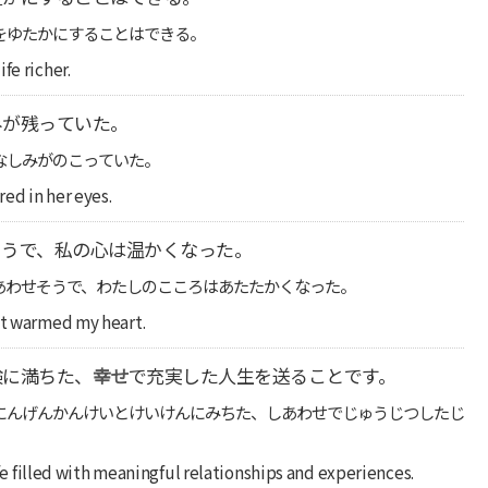
をゆたかにすることはできる。
fe richer.
みが残っていた。
なしみがのこっていた。
ed in her eyes.
そうで、私の心は温かくなった。
あわせそうで、わたしのこころはあたたかくなった。
it warmed my heart.
験に満ちた、
幸せ
で充実した人生を送ることです。
にんげんかんけいとけいけんにみちた、しあわせでじゅうじつしたじ
life filled with meaningful relationships and experiences.