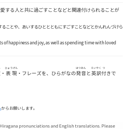
、愛する人と共に過ごすことなどと関連付けられることが
することや、あいするひととともにすごすことなどとかんれんづけら
s of happiness and joy, as well as spending time with loved
ん
ひょうげん
はつおん
えいやく
つ
文
・
表現
・フレーズを、ひらがなの
発音
と
英訳
付
きで
ら
からお願いします。
iragana pronunciations and English translations. Please