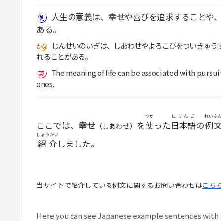
人生の意義は、
幸せ
や喜びを追求することや
ある。
じんせいのいぎは、しあわせやよろこびをついきゅう
れることがある。
The meaning of life can be associated with pursuit
ones.
つか
にほんご
れいぶ
ここでは、
幸せ
を
使
った
日本語
の
例
（しあわせ）
しょうかい
紹介
しました。
当サイトで紹介している例文に関するお問い合わせは
こち
Here you can see Japanese example sentences with H