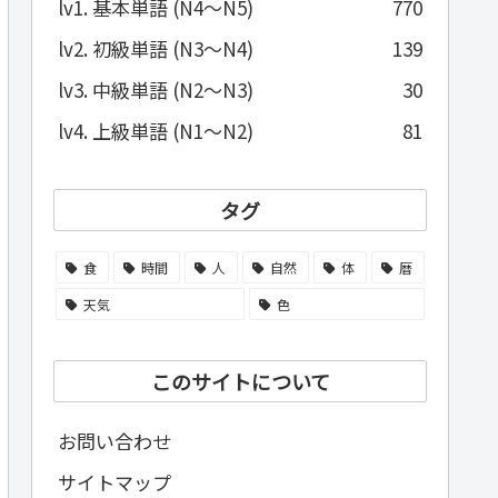
lv1. 基本単語 (N4～N5)
770
lv2. 初級単語 (N3～N4)
139
lv3. 中級単語 (N2～N3)
30
lv4. 上級単語 (N1～N2)
81
タグ
食
時間
人
自然
体
暦
天気
色
このサイトについて
お問い合わせ
サイトマップ