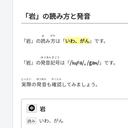
「岩」の読み方と発音
よ
かた
「岩」の
読
み
方
は「
いわ、がん
」です。
はつおんきごう
「岩」の
発音記号
は「
/iɰᵝa/, /gaɴ/
」です。
じっさい
はつおん
かくにん
実際
の
発音
も
確認
してみましょう。
岩
いわ、がん
読み