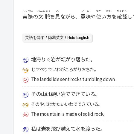
じっさい
ぶんみゃく
み
いみ
つか
かた
かくにん
実際
の
文脈
を
見
ながら、
意味
や
使
い
方
を
確認
し
英語を隠す / 隐藏英文 / Hide English
地滑りで岩が転がり落ちた。
じすべりでいわがころがりおちた。
The landslide sent rocks tumbling down.
その山は硬い岩でできている。
そのやまはかたいいわでできている。
The mountain is made of solid rock.
私は岩を飛び越えて水を渡った。