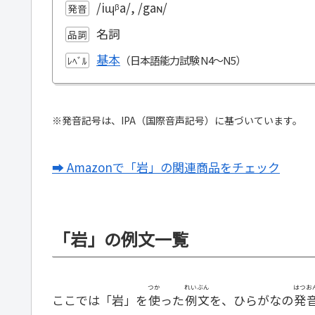
/iɰᵝa/, /gaɴ/
発音
名詞
品詞
基本
ﾚﾍﾞﾙ
※発音記号は、IPA（国際音声記号）に基づいています。
➡ Amazonで「岩」の関連商品をチェック
「岩」の例文一覧
つか
れいぶん
はつお
ここでは「岩」を
使
った
例文
を、ひらがなの
発