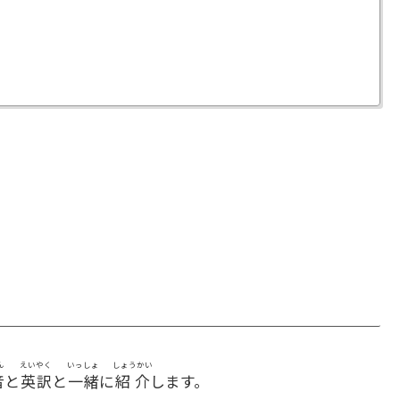
ん
えいやく
いっしょ
しょうかい
音
と
英訳
と
一緒
に
紹介
します。