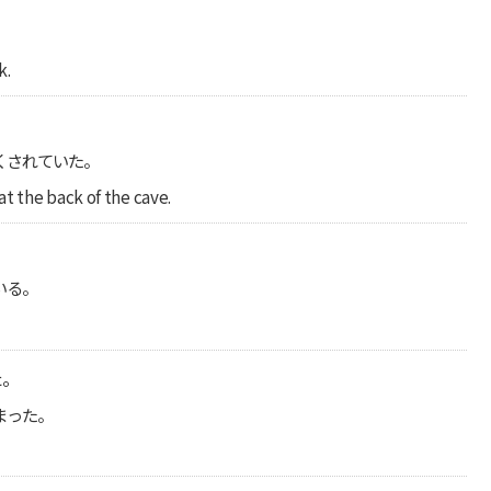
k.
。
くされていた。
t the back of the cave.
。
いる。
た。
まった。