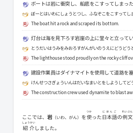
ボートは岩に衝突し、船底をこすってしまっ
ぼーとはいわにしょうとつし、ふなぞこをこすってし
The boat hit a rock and scraped its bottom.
灯台は海を見下ろす岩崖の上に堂々と立って
とうだいはうみをみおろすがんがいのうえにどうどう
The lighthouse stood proudly on the rocky cliff ov
建設作業員はダイナマイトを使用して道路を
けんせつさぎょういんはだいなまいとをしようしてど
The construction crew used dynamite to blast awa
つか
にほんご
れいぶん
ここでは、
岩
を
使
った
日本語
の
例文
（いわ、がん）
しょうかい
紹介
しました。