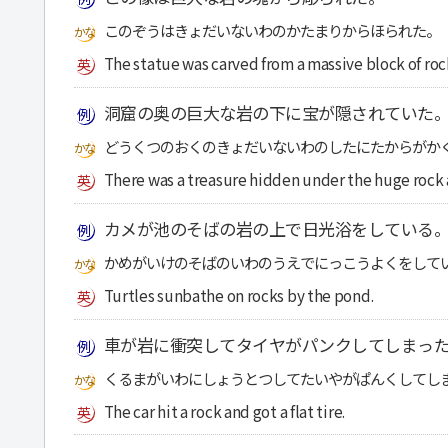
このぞうはきょだいないわのかたまりからほられた。
The statue was carved from a massive block of roc
洞窟の奥の巨大な岩の下に宝が隠されていた
どうくつのおくのきょだいないわのしたにたからがか
There was a treasure hidden under the huge rock a
カメが池のそばの岩の上で日光浴をしている
かめがいけのそばのいわのうえでにっこうよくをして
Turtles sunbathe on rocks by the pond.
車が岩に衝突してタイヤがパンクしてしまっ
くるまがいわにしょうとつしてたいやがぱんくしてし
The car hit a rock and got a flat tire.