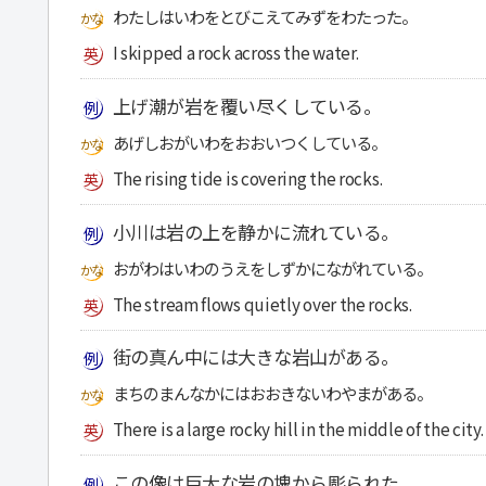
わたしはいわをとびこえてみずをわたった。
I skipped a rock across the water.
上げ潮が岩を覆い尽くしている。
あげしおがいわをおおいつくしている。
The rising tide is covering the rocks.
小川は岩の上を静かに流れている。
おがわはいわのうえをしずかにながれている。
The stream flows quietly over the rocks.
街の真ん中には大きな岩山がある。
まちのまんなかにはおおきないわやまがある。
There is a large rocky hill in the middle of the city.
この像は巨大な岩の塊から彫られた。