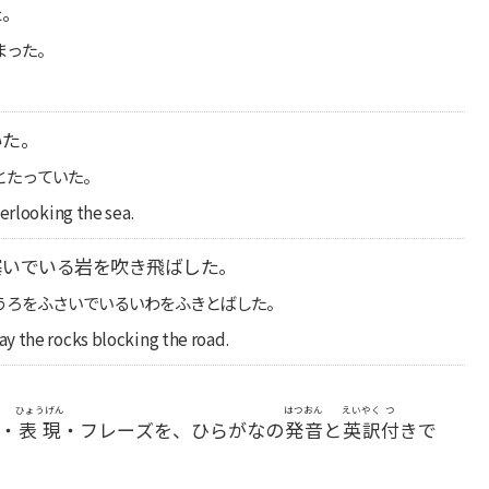
た。
まった。
いた。
とたっていた。
erlooking the sea.
塞いでいる岩を吹き飛ばした。
うろをふさいでいるいわをふきとばした。
y the rocks blocking the road.
ひょうげん
はつおん
えいやく
つ
・
表現
・フレーズを、ひらがなの
発音
と
英訳
付
きで