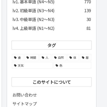
lv1. 基本単語 (N4～N5)
770
lv2. 初級単語 (N3～N4)
139
lv3. 中級単語 (N2～N3)
30
lv4. 上級単語 (N1～N2)
81
タグ
食
時間
人
自然
体
暦
天気
色
このサイトについて
お問い合わせ
サイトマップ