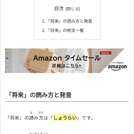
目次
「将来」の読み方と発音
「将来」の例文一覧
「将来」の読み方と発音
よ
かた
「将来」の
読
み
方
は「
しょうらい
」です。
はつおんきごう