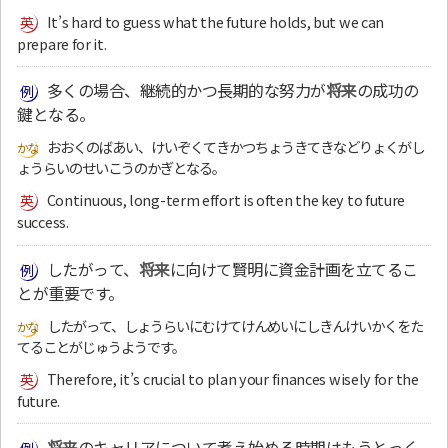
It’s hard to guess what the future holds, but we can
prepare for it.
多くの場合、継続的かつ長期的な努力が
将来
の成功の
鍵となる。
おおくのばあい、けいぞくてきかつちょうきてきなどりょくがし
ょうらいのせいこうのかぎとなる。
Continuous, long-term effort is often the key to future
success.
したがって、
将来
に向けて賢明に資金計画を立てるこ
とが重要です。
したがって、しょうらいにむけてけんめいにしきんけいかくをた
てることがじゅうようです。
Therefore, it’s crucial to plan your finances wisely for the
future.
将来
のキャリアについて考え始める時期はもうとっく