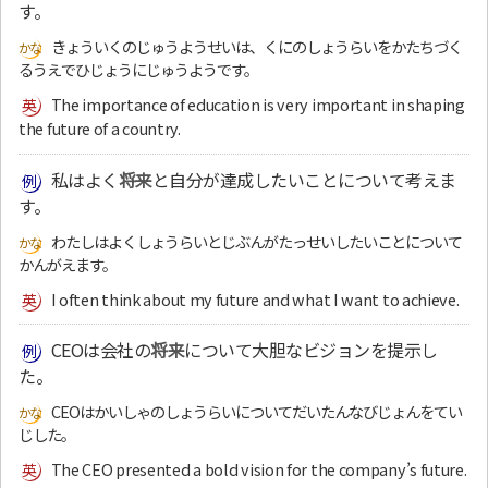
す。
きょういくのじゅうようせいは、くにのしょうらいをかたちづく
るうえでひじょうにじゅうようです。
The importance of education is very important in shaping
the future of a country.
私はよく
将来
と自分が達成したいことについて考えま
す。
わたしはよくしょうらいとじぶんがたっせいしたいことについて
かんがえます。
I often think about my future and what I want to achieve.
CEOは会社の
将来
について大胆なビジョンを提示し
た。
CEOはかいしゃのしょうらいについてだいたんなびじょんをてい
じした。
The CEO presented a bold vision for the company’s future.