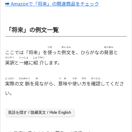
➡ Amazonで「将来」の関連商品をチェック
「将来」の例文一覧
つか
れいぶん
はつおん
ここでは「将来」を
使
った
例文
を、ひらがなの
発音
と
えいやく
いっしょ
しょうかい
英訳
と
一緒
に
紹介
します。
じっさい
ぶんみゃく
み
いみ
つか
かた
かくにん
実際
の
文脈
を
見
ながら、
意味
や
使
い
方
を
確認
してくださ
い。
英語を隠す / 隐藏英文 / Hide English