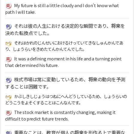
My future is still a little cloudy and I don’t know what
path I will take.
それは彼の人生における決定的な瞬間であり、
将来
を
決めた転換点でした。
それはかれのじんせいにおけるけっていてきなしゅんかんであ
り、しょうらいをきめたてんかんてんでした。
It was a defining moment in his life and a turning point
that determined his future.
株式市場は常に変動しているため、
将来
の動向を予測
することは困難です。
かぶしきしじょうはつねにへんどうしているため、しょうらいの
どうこうをよそくすることはこんなんです。
The stock market is constantly changing, making it
difficult to predict future trends.
重要なことは、教育が個人の
将来
を形作る上で重要な