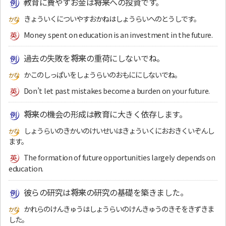
教育に費やすお金は
将来
への投資です。
きょういくについやすおかねはしょうらいへのとうしです。
Money spent on education is an investment in the future.
過去の失敗を
将来
の重荷にしないでね。
かこのしっぱいをしょうらいのおもににしないでね。
Don’t let past mistakes become a burden on your future.
将来
の機会の形成は教育に大きく依存します。
しょうらいのきかいのけいせいはきょういくにおおきくいぞんし
ます。
The formation of future opportunities largely depends on
education.
彼らの研究は
将来
の研究の基礎を築きました。
かれらのけんきゅうはしょうらいのけんきゅうのきそをきずきま
した。