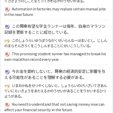
てさぎょうのしごとをとってかわるかのうせいがある。
Automation in factories may replace certain manual jobs
in the near future.
この
将来
有望な学生ランナーは毎年、自身のマラソン
記録を更新することに成功している。
このしょうらいゆうぼうながくせいらんなーはまいとし、じしん
のまらそんきろくをこうしんすることにせいこうしている。
This promising student runner has managed to break his
own marathon record every year.
今お金を節約しないと、
将来
の経済的安定に影響を与
える可能性があることを理解する必要がある。
いまおかねをせつやくしないと、しょうらいのけいざいてきあん
ていにえいきょうをあたえるかのうせいがあることをりかいするひつ
ようがある。
You need to understand that not saving money now can
affect your financial security in the future.