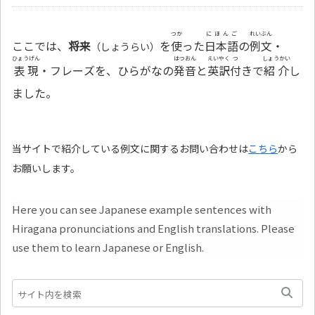
つか
にほんご
れいぶん
ここでは、
将来
を
使
った
日本語
の
例文
・
（しょうらい）
ひょうげん
はつおん
えいやく
つ
しょうかい
表現
・フレーズを、ひらがなの
発音
と
英訳
付
きで
紹介
し
ました。
当サイトで紹介している例文に関するお問い合わせは
こちら
から
お願いします。
Here you can see Japanese example sentences with
Hiragana pronunciations and English translations. Please
use them to learn Japanese or English.