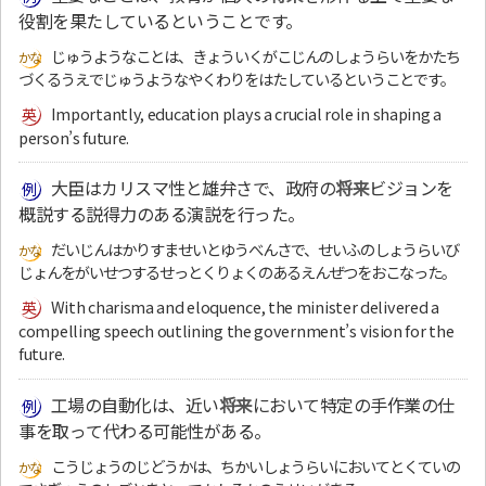
役割を果たしているということです。
じゅうようなことは、きょういくがこじんのしょうらいをかたち
づくるうえでじゅうようなやくわりをはたしているということです。
Importantly, education plays a crucial role in shaping a
person’s future.
大臣はカリスマ性と雄弁さで、政府の
将来
ビジョンを
概説する説得力のある演説を行った。
だいじんはかりすませいとゆうべんさで、せいふのしょうらいび
じょんをがいせつするせっとくりょくのあるえんぜつをおこなった。
With charisma and eloquence, the minister delivered a
compelling speech outlining the government’s vision for the
future.
工場の自動化は、近い
将来
において特定の手作業の仕
事を取って代わる可能性がある。
こうじょうのじどうかは、ちかいしょうらいにおいてとくていの