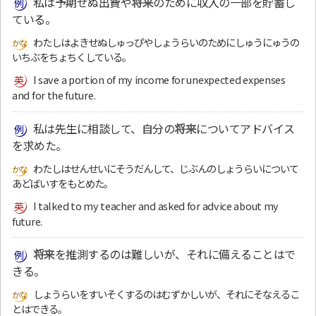
私は予期せぬ出費や
将来
のために収入の一部を貯蓄し
ている。
わたしはよきせぬしゅっぴやしょうらいのためにしゅうにゅうの
いちぶをちょちくしている。
I save a portion of my income for unexpected expenses
and for the future.
私は先生に相談して、自分の
将来
についてアドバイス
を求めた。
わたしはせんせいにそうだんして、じぶんのしょうらいについて
あどばいすをもとめた。
I talked to my teacher and asked for advice about my
future.
将来
を推測するのは難しいが、それに備えることはで
きる。
しょうらいをすいそくするのはむずかしいが、それにそなえるこ
とはできる。