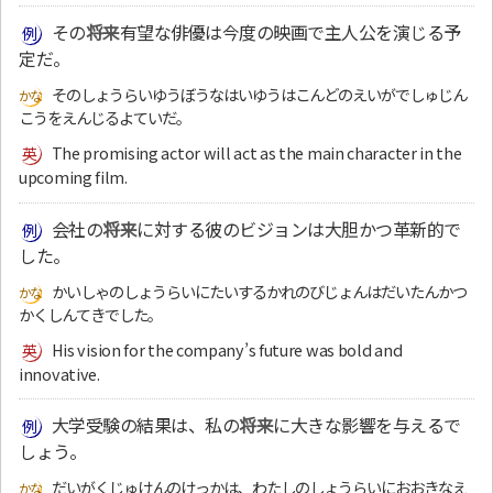
その
将来
有望な俳優は今度の映画で主人公を演じる予
定だ。
そのしょうらいゆうぼうなはいゆうはこんどのえいがでしゅじん
こうをえんじるよていだ。
The promising actor will act as the main character in the
upcoming film.
会社の
将来
に対する彼のビジョンは大胆かつ革新的で
した。
かいしゃのしょうらいにたいするかれのびじょんはだいたんかつ
かくしんてきでした。
His vision for the company’s future was bold and
innovative.
大学受験の結果は、私の
将来
に大きな影響を与えるで
しょう。
だいがくじゅけんのけっかは、わたしのしょうらいにおおきなえ