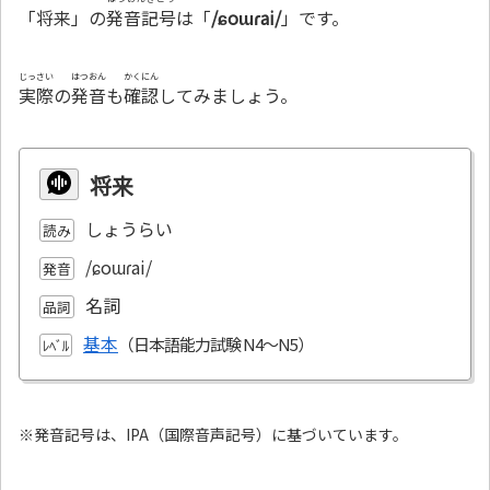
「将来」の
発音記号
は「
/ɕoɯɾai/
」です。
じっさい
はつおん
かくにん
実際
の
発音
も
確認
してみましょう。
将来
しょうらい
読み
/ɕoɯɾai/
発音
名詞
品詞
基本
ﾚﾍﾞﾙ
※発音記号は、IPA（国際音声記号）に基づいています。