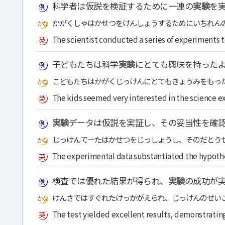
科学者は仮説を検証するために一連の
実験
を
かがくしゃはかせつをけんしょうするためにいちれん
The scientist conducted a series of experiments t
子どもたちは科学
実験
にとても興味を持った
こどもたちはかがくじっけんにとてもきょうみをもっ
The kids seemed very interested in the science e
実験
データは仮説を実証し、その妥当性を確
じっけんでーたはかせつをじっしょうし、そのだとう
The experimental data substantiated the hypothesi
検査では優れた結果が得られ、
実験
の成功が
けんさではすぐれたけっかがえられ、じっけんのせい
The test yielded excellent results, demonstratin