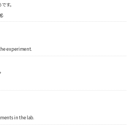
うです。
g.
。
 the experiment.
？
。
ments in the lab.