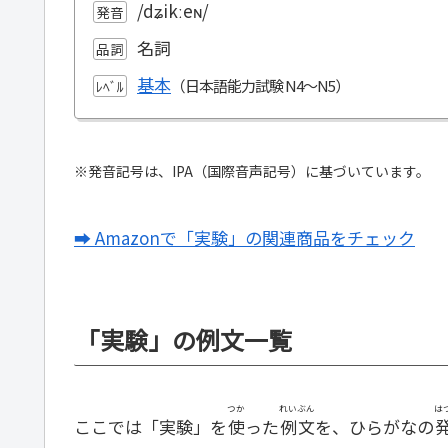
/dʑikːeɴ/
発音
名詞
品詞
基本
ﾚﾍﾞﾙ
※発音記号は、IPA（国際音声記号）に基づいています。
➡ Amazonで「実験」の関連商品をチェック
「実験」の例文一覧
つか
れいぶん
は
ここでは「実験」を
使
った
例文
を、ひらがなの