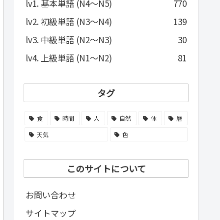
lv1. 基本単語 (N4～N5)
770
lv2. 初級単語 (N3～N4)
139
lv3. 中級単語 (N2～N3)
30
lv4. 上級単語 (N1～N2)
81
タグ
食
時間
人
自然
体
暦
天気
色
このサイトについて
お問い合わせ
サイトマップ