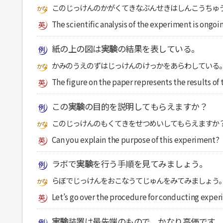
このじっけんのかがくてきなぶんせきはしんこうちゅ
The scientific analysis of the experiment is ongoin
紙の上の図は
実験
の結果を表している。
かみのうえのずはじっけんのけっかをあらわしている
The figure on the paper represents the results of
この
実験
の目的を説明してもらえますか？
このじっけんのもくてきをせつめいしてもらえますか
Can you explain the purpose of this experiment?
ラボで
実験
を行う手順を見てみましょう。
らぼでじっけんをおこなうてじゅんをみてみましょう
Let’s go over the procedure for conducting experi
実験
装置は最先端のもので、かなり高価です。