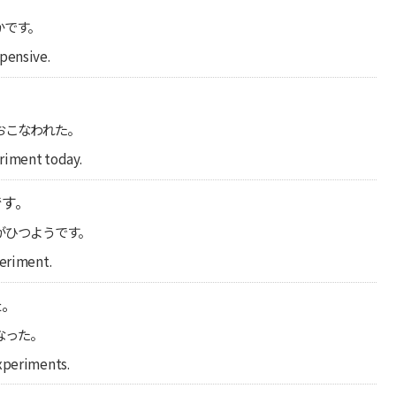
かです。
xpensive.
おこなわれた。
riment today.
です。
がひつようです。
periment.
た。
なった。
experiments.