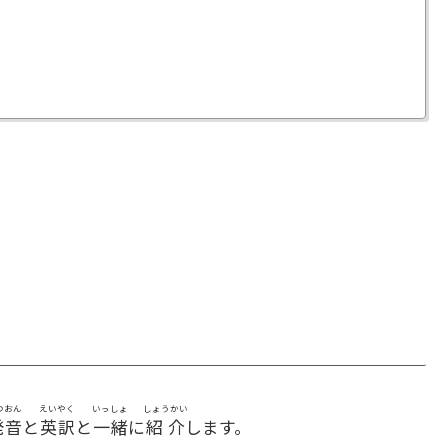
つおん
えいやく
いっしょ
しょうかい
発音
と
英訳
と
一緒
に
紹介
します。