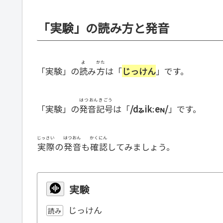
「実験」の読み方と発音
よ
かた
「実験」の
読
み
方
は「
じっけん
」です。
はつおんきごう
「実験」の
発音記号
は「
/dʑikːeɴ/
」です。
じっさい
はつおん
かくにん
実際
の
発音
も
確認
してみましょう。
実験
じっけん
読み