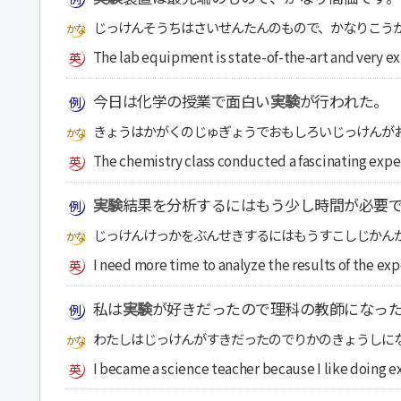
じっけんそうちはさいせんたんのもので、かなりこう
The lab equipment is state-of-the-art and very e
今日は化学の授業で面白い
実験
が行われた。
きょうはかがくのじゅぎょうでおもしろいじっけんが
The chemistry class conducted a fascinating expe
実験
結果を分析するにはもう少し時間が必要
じっけんけっかをぶんせきするにはもうすこしじかん
I need more time to analyze the results of the ex
私は
実験
が好きだったので理科の教師になっ
わたしはじっけんがすきだったのでりかのきょうしに
I became a science teacher because I like doing 