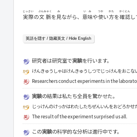
じっさい
ぶんみゃく
み
いみ
つか
かた
かくにん
実際
の
文脈
を
見
ながら、
意味
や
使
い
方
を
確認
し
英語を隠す / 隐藏英文 / Hide English
研究者は研究室で
実験
を行います。
けんきゅうしゃはけんきゅうしつでじっけんをおこな
Researchers conduct experiments in the laborato
実験
の結果は私たち全員を驚かせた。
じっけんのけっかはわたしたちぜんいんをおどろかせ
The result of the experiment surprised us all.
この
実験
の科学的な分析は進行中です。