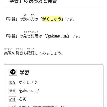
「学習」の読み方と発音
よ
かた
「学習」の
読
み
方
は「
がくしゅう
」です。
はつおんきごう
「学習」の
発音記号
は「
/gakɯɕɯɯ/
」です。
じっさい
はつおん
かくにん
実際
の
発音
も
確認
してみましょう。
学習
がくしゅう
読み
/gakɯɕɯɯ/
発音
名詞
品詞