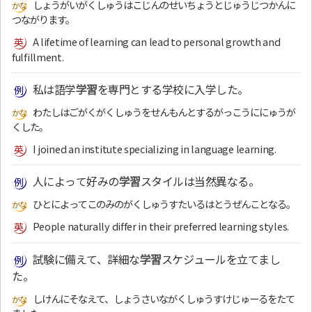
しょうがいがくしゅうはこじんのせいちょうとじゅうじつかんに
つながります。
A lifetime of learning can lead to personal growth and
fulfillment.
私は語学
学習
を専門とする学校に入学した。
わたしはごがくがくしゅうをせんもんとするがっこうににゅうが
くした。
I joined an institute specializing in language learning.
人によって好みの
学習
スタイルは当然異なる。
ひとによってこのみのがくしゅうすたいるはとうぜんことなる。
People naturally differ in their preferred learning styles.
試験に備えて、詳細な
学習
スケジュールを立てまし
た。
しけんにそなえて、しょうさいながくしゅうすけじゅーるをたて