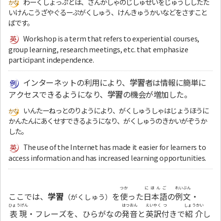
わーくしょっぷとは、さんかしゃのじしゅせいをじゅうししたた
いけんこうざやぐるーぷがくしゅう、けんきゅうかいなどをさすこと
ばです。
Workshop is a term that refers to experiential courses,
group learning, research meetings, etc. that emphasize
participant independence.
インターネットの利用により、
学習
者は情報に簡単に
アクセスできるようになり、
学習
の機会が増加した。
いんたーねっとのりようにより、がくしゅうしゃはじょうほうに
かんたんにあくせすできるようになり、がくしゅうのきかいがぞうか
した。
The use of the Internet has made it easier for learners to
access information and has increased learning opportunities.
つか
にほんご
れいぶん
ここでは、
学習
を
使
った
日本語
の
例文
・
（がくしゅう）
ひょうげん
はつおん
えいやく
つ
しょうかい
表現
・フレーズを、ひらがなの
発音
と
英訳
付
きで
紹介
し