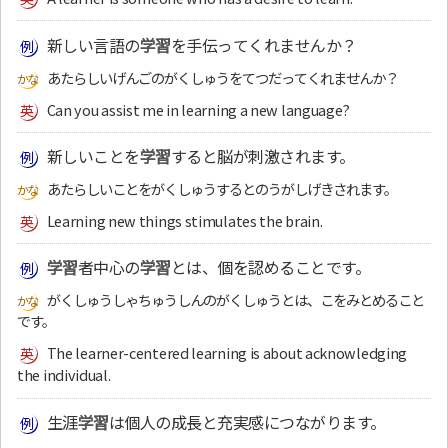
新しい言語の
学習
を手伝ってくれませんか？
あたらしいげんごのがくしゅうをてつだってくれませんか？
Can you assist me in learning a new language?
新しいことを
学習
すると脳が刺激されます。
あたらしいことをがくしゅうするとのうがしげきされます。
Learning new things stimulates the brain.
学習
者中心の
学習
とは、個を認めることです。
がくしゅうしゃちゅうしんのがくしゅうとは、こをみとめること
です。
The learner-centered learning is about acknowledging
the individual.
生涯
学習
は個人の成長と充実感につながります。