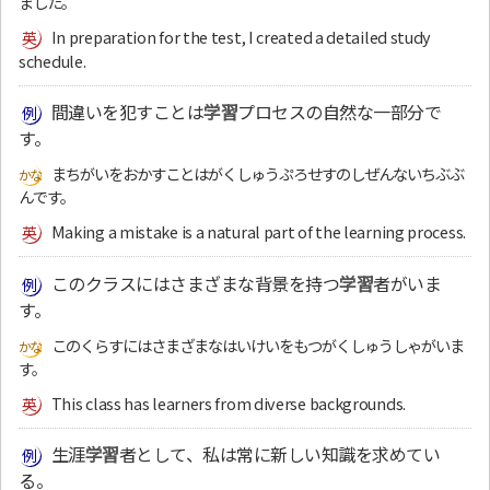
ました。
In preparation for the test, I created a detailed study
schedule.
間違いを犯すことは
学習
プロセスの自然な一部分で
す。
まちがいをおかすことはがくしゅうぷろせすのしぜんないちぶぶ
んです。
Making a mistake is a natural part of the learning process.
このクラスにはさまざまな背景を持つ
学習
者がいま
す。
このくらすにはさまざまなはいけいをもつがくしゅうしゃがいま
す。
This class has learners from diverse backgrounds.
生涯
学習
者として、私は常に新しい知識を求めてい
る。