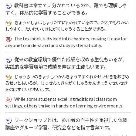
教科書は章立てに分かれているので、誰でも理解しや
すく、体系的に
学習
することができる。
きょうかしょはしょうだてにわかれているので、だれでもりかい
しやすく、たいけいてきにがくしゅうすることができる。
The textbook is divided into chapters, making it easy for
anyone to understand and study systematically.
従来の教室環境で優れた成績を収める生徒もいるが、
実践的な
学習
環境で成績を伸ばす生徒もいます。
じゅうらいのきょうしつかんきょうですぐれたせいせきをおさめ
るせいともいるが、じっせんてきながくしゅうかんきょうでせいせき
をのばすせいともいます。
While some students excel in traditional classroom
settings, others thrive in hands-on learning environments.
ワークショップとは、参加者の自主性を重視した体験
講座やグループ
学習
、研究会などを指す言葉です。