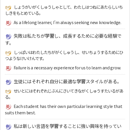
しょうがいがくしゅうしゃとして、わたしはつねにあたらしいち
しきをもとめている。
As a lifelong learner, I’m always seeking new knowledge.
失敗は私たちが
学習
し、成長するために必要な経験で
す。
しっぱいはわたしたちががくしゅうし、せいちょうするためにひ
つようなけいけんです。
Failure is a necessary experience for us to learn and grow.
生徒にはそれぞれ自分に最適な
学習
スタイルがある。
せいとにはそれぞれじぶんにさいてきながくしゅうすたいるがあ
る。
Each student has their own particular learning style that
suits them best.
私は新しい言語を
学習
することに強い興味を持ってい