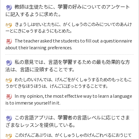
教師は生徒たちに、
学習
の好みについてのアンケート
に記入するように求めた。
きょうしはせいとたちに、がくしゅうのこのみについてのあんけ
ーとにきにゅうするようにもとめた。
The teacher asked the students to fill out a questionnaire
about their learning preferences.
私の意見では、言語を
学習
するための最も効果的な方
法は、言語に没頭することです。
わたしのいけんでは、げんごをがくしゅうするためのもっともこ
うかてきなほうほうは、げんごにぼっとうすることです。
In my opinion, the most effective way to learn a language
is to immerse yourself in it.
この言語アプリは、
学習
者の言語レベルに応じてさま
ざまなレッスンを提供している。
このげんごあぷりは、がくしゅうしゃのげんごれべるにおうじて