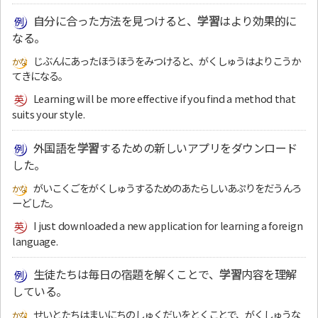
自分に合った方法を見つけると、
学習
はより効果的に
なる。
じぶんにあったほうほうをみつけると、がくしゅうはよりこうか
てきになる。
Learning will be more effective if you find a method that
suits your style.
外国語を
学習
するための新しいアプリをダウンロード
した。
がいこくごをがくしゅうするためのあたらしいあぷりをだうんろ
ーどした。
I just downloaded a new application for learning a foreign
language.
生徒たちは毎日の宿題を解くことで、
学習
内容を理解
している。
せいとたちはまいにちのしゅくだいをとくことで、がくしゅうな