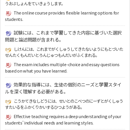
うおぷしょんをていきょうします。
The online course provides flexible learning options for
students.
試験には、これまで
学習
してきた内容に基づいた選択
問題と論述問題が含まれる。
しけんには、これまでがくしゅうしてきたないようにもとづいた
せんたくもんだいとろんじゅつもんだいがふくまれる。
The exam includes multiple-choice and essay questions
based on what you have learned.
効果的な指導には、生徒の個別のニーズと
学習
スタイ
ルを深く理解する必要がある。
こうかてきなしどうには、せいとのこべつのにーずとがくしゅう
すたいるをふかくりかいするひつようがある。
Effective teaching requires a deep understanding of your
students’ individual needs and learning styles.