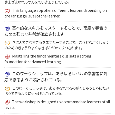
さまざまなれっすんをていきょうしている。
This language app offers different lessons depending on
the language level of the learner.
基本的なスキルをマスターすることで、高度な
学習
の
ための強力な基盤が確立されます。
きほんてきなすきるをますたーすることで、こうどながくしゅう
のためのきょうりょくなきばんがかくりつされます。
Mastering the fundamental skills sets a strong
foundation for advanced learning.
このワークショップは、あらゆるレベルの
学習
者に対
応できるように設計されている。
このわーくしょっぷは、あらゆるれべるのがくしゅうしゃにたい
おうできるようにせっけいされている。
The workshop is designed to accommodate learners of all
levels.