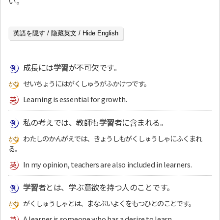
い。
英語を隠す / 隐藏英文 / Hide English
成長には
学習
が不可欠です。
せいちょうにはがくしゅうがふかけつです。
Learning is essential for growth.
私の考えでは、教師も
学習
者に含まれる。
わたしのかんがえでは、きょうしもがくしゅうしゃにふくまれ
る。
In my opinion, teachers are also included in learners.
学習
者とは、学ぶ意欲を持つ人のことです。
がくしゅうしゃとは、まなぶいよくをもつひとのことです。
A learner is someone who has a desire to learn.