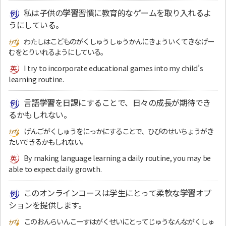
私は子供の
学習
習慣に教育的なゲームを取り入れるよ
うにしている。
わたしはこどものがくしゅうしゅうかんにきょういくてきなげー
むをとりいれるようにしている。
I try to incorporate educational games into my child’s
learning routine.
言語
学習
を日課にすることで、日々の成長が期待でき
るかもしれない。
げんごがくしゅうをにっかにすることで、ひびのせいちょうがき
たいできるかもしれない。
By making language learning a daily routine, you may be
able to expect daily growth.
このオンラインコースは学生にとって柔軟な
学習
オプ
ションを提供します。
このおんらいんこーすはがくせいにとってじゅうなんながくしゅ