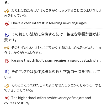
る。
わたしはあたらしいげんごをがくしゅうすることにつよいきょう
みをもっている。
I have a keen interest in learning new languages.
その難しい試験に合格するには、綿密な
学習
計画が必
要です。
そのむずかしいしけんにごうかくするには、めんみつながくしゅ
うけいかくがひつようです。
Passing that difficult exam requires a rigorous study plan.
その高校では多種多様な専攻と
学習
コースを提供して
いる。
そのこうこうではたしゅたようなせんこうとがくしゅうこーすを
ていきょうしている。
The high school offers a wide variety of majors and
courses of study.