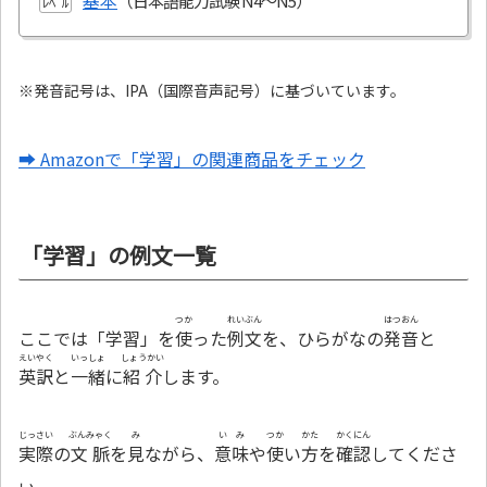
基本
ﾚﾍﾞﾙ
※発音記号は、IPA（国際音声記号）に基づいています。
➡ Amazonで「学習」の関連商品をチェック
「学習」の例文一覧
つか
れいぶん
はつおん
ここでは「学習」を
使
った
例文
を、ひらがなの
発音
と
えいやく
いっしょ
しょうかい
英訳
と
一緒
に
紹介
します。
じっさい
ぶんみゃく
み
いみ
つか
かた
かくにん
実際
の
文脈
を
見
ながら、
意味
や
使
い
方
を
確認
してくださ