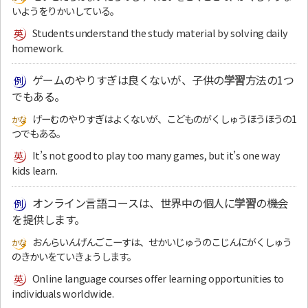
いようをりかいしている。
Students understand the study material by solving daily
homework.
ゲームのやりすぎは良くないが、子供の
学習
方法の1つ
でもある。
げーむのやりすぎはよくないが、こどものがくしゅうほうほうの1
つでもある。
It’s not good to play too many games, but it’s one way
kids learn.
オンライン言語コースは、世界中の個人に
学習
の機会
を提供します。
おんらいんげんごこーすは、せかいじゅうのこじんにがくしゅう
のきかいをていきょうします。
Online language courses offer learning opportunities to
individuals worldwide.