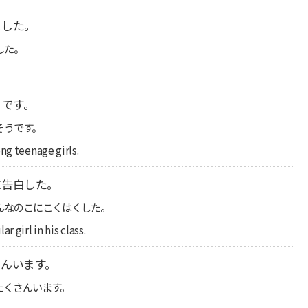
ました。
した。
うです。
そうです。
ng teenage girls.
に告白した。
んなのこにこくはくした。
 girl in his class.
んいます。
たくさんいます。