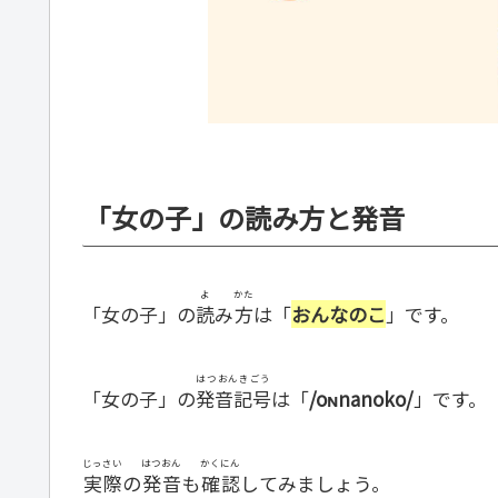
「女の子」の読み方と発音
よ
かた
「女の子」の
読
み
方
は「
おんなのこ
」です。
はつおんきごう
「女の子」の
発音記号
は「
/oɴnanoko/
」です。
じっさい
はつおん
かくにん
実際
の
発音
も
確認
してみましょう。