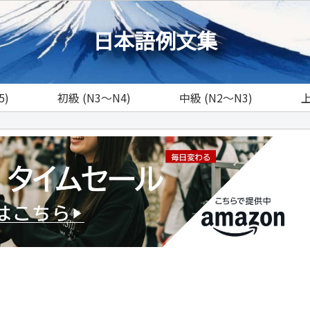
日本語例文集
5)
初級 (N3～N4)
中級 (N2～N3)
上