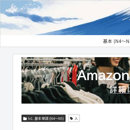
基本 (N4～N
lv1. 基本単語 (N4～N5)
人