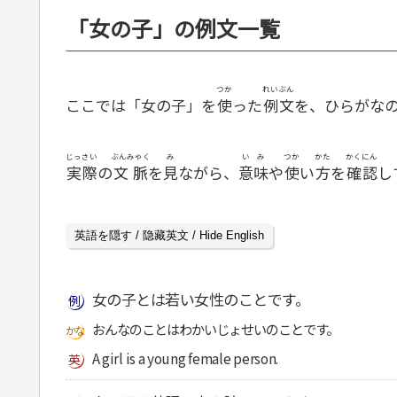
「女の子」の例文一覧
つか
れいぶん
ここでは「女の子」を
使
った
例文
を、ひらがな
じっさい
ぶんみゃく
み
いみ
つか
かた
かくにん
実際
の
文脈
を
見
ながら、
意味
や
使
い
方
を
確認
し
英語を隠す / 隐藏英文 / Hide English
女の子とは若い女性のことです。
おんなのことはわかいじょせいのことです。
A girl is a young female person.