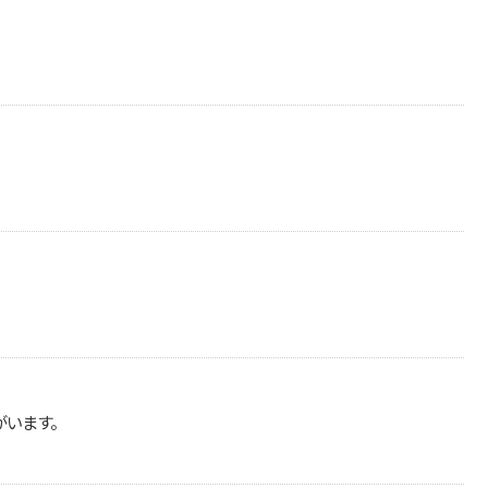
がいます。