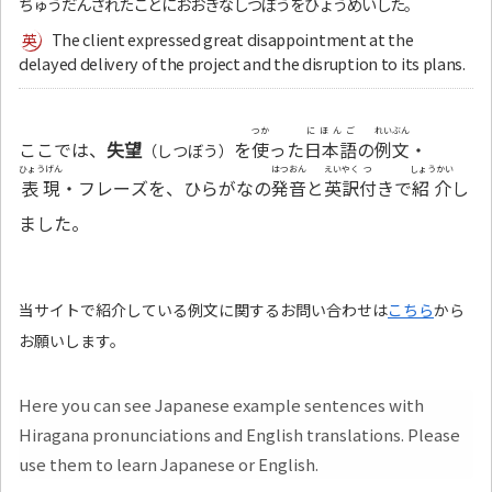
ちゅうだんされたことにおおきなしつぼうをひょうめいした。
The client expressed great disappointment at the
delayed delivery of the project and the disruption to its plans.
つか
にほんご
れいぶん
ここでは、
失望
を
使
った
日本語
の
例文
・
（しつぼう）
ひょうげん
はつおん
えいやく
つ
しょうかい
表現
・フレーズを、ひらがなの
発音
と
英訳
付
きで
紹介
し
ました。
当サイトで紹介している例文に関するお問い合わせは
こちら
から
お願いします。
Here you can see Japanese example sentences with
Hiragana pronunciations and English translations. Please
use them to learn Japanese or English.