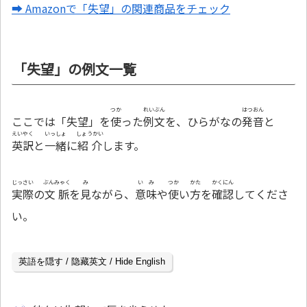
➡ Amazonで「失望」の関連商品をチェック
「失望」の例文一覧
つか
れいぶん
はつおん
ここでは「失望」を
使
った
例文
を、ひらがなの
発音
と
えいやく
いっしょ
しょうかい
英訳
と
一緒
に
紹介
します。
じっさい
ぶんみゃく
み
いみ
つか
かた
かくにん
実際
の
文脈
を
見
ながら、
意味
や
使
い
方
を
確認
してくださ
い。
英語を隠す / 隐藏英文 / Hide English