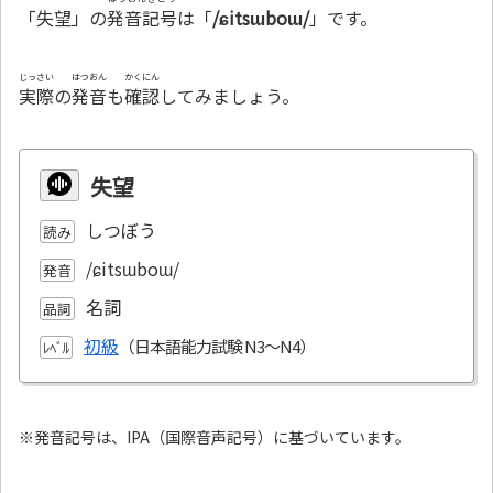
「失望」の
発音記号
は「
/ɕitsɯboɯ/
」です。
じっさい
はつおん
かくにん
実際
の
発音
も
確認
してみましょう。
失望
しつぼう
読み
/ɕitsɯboɯ/
発音
名詞
品詞
初級
ﾚﾍﾞﾙ
※発音記号は、IPA（国際音声記号）に基づいています。