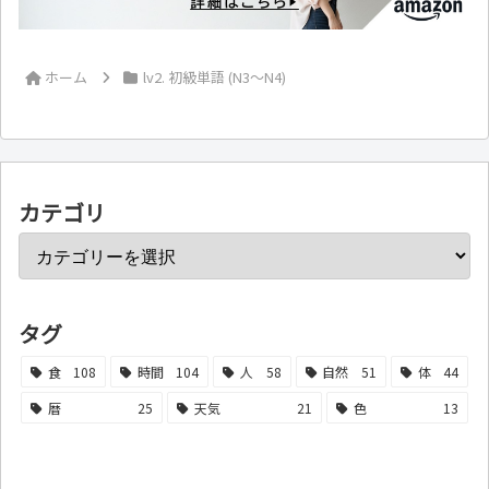
ホーム
lv2. 初級単語 (N3～N4)
カテゴリ
タグ
食
108
時間
104
人
58
自然
51
体
44
暦
25
天気
21
色
13