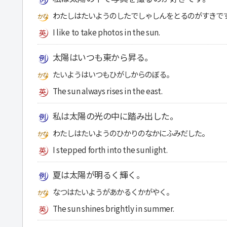
わたしはたいようのしたでしゃしんをとるのがすきで
I like to take photos in the sun.
太陽はいつも東から昇る。
たいようはいつもひがしからのぼる。
The sun always rises in the east.
私は太陽の光の中に踏み出した。
わたしはたいようのひかりのなかにふみだした。
I stepped forth into the sunlight.
夏は太陽が明るく輝く。
なつはたいようがあかるくかがやく。
The sun shines brightly in summer.