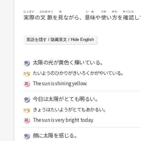
じっさい
ぶんみゃく
み
いみ
つか
かた
かくにん
実際
の
文脈
を
見
ながら、
意味
や
使
い
方
を
確認
し
英語を隠す / 隐藏英文 / Hide English
太陽の光が黄色く輝いている。
たいようのひかりがきいろくかがやいている。
The sun is shining yellow.
今日は太陽がとても明るい。
きょうはたいようがとてもあかるい。
The sun is very bright today.
顔に太陽を感じる。