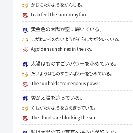
かおにたいようをかんじる。
I can feel the sun on my face.
黄金色の太陽が空に輝いている。
こがねいろのたいようがそらにかがやいている。
A golden sun shines in the sky.
太陽はものすごいパワーを秘めている。
たいようはものすごいぱわーをひめている。
The sun holds tremendous power.
雲が太陽を遮っている。
くもがたいようをさえぎっている。
The clouds are blocking the sun.
私は太陽の下で写真を撮るのが好きです。