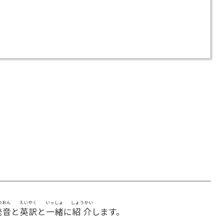
つおん
えいやく
いっしょ
しょうかい
発音
と
英訳
と
一緒
に
紹介
します。