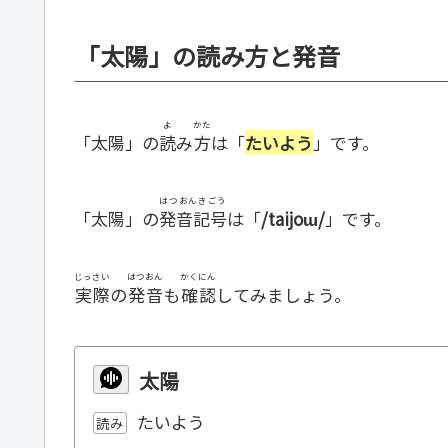
「太陽」の読み方と発音
よ
かた
「太陽」の
読
み
方
は「
たいよう
」です。
はつおんきごう
「太陽」の
発音記号
は「
/taijoɯ/
」です。
じっさい
はつおん
かくにん
実際
の
発音
も
確認
してみましょう。
太陽
たいよう
読み