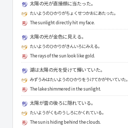
太陽の光が直接顔に当たった。
たいようのひかりがちょくせつかおにあたった。
The sunlight directly hit my face.
太陽の光が金色に見える。
たいようのひかりがきんいろにみえる。
The rays of the sun look like gold.
湖は太陽の光を受けて輝いていた。
みずうみはたいようのひかりをうけてかがやいていた
The lake shimmered in the sunlight.
太陽が雲の後ろに隠れている。
たいようがくものうしろにかくれている。
The sun is hiding behind the clouds.