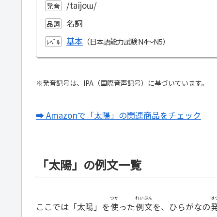
/taijoɯ/
発音
名詞
品詞
基本
ﾚﾍﾞﾙ
※発音記号は、IPA（国際音声記号）に基づいています。
➡ Amazonで「太陽」の関連商品をチェック
「太陽」の例文一覧
つか
れいぶん
は
ここでは「太陽」を
使
った
例文
を、ひらがなの