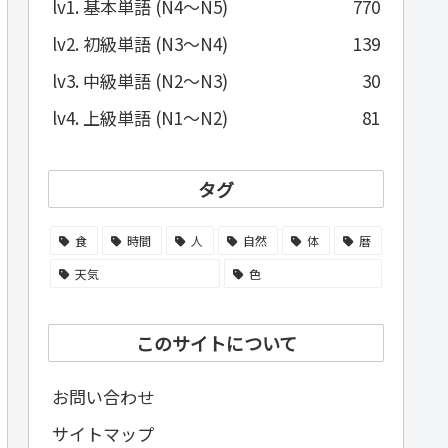
lv1. 基本単語 (N4～N5)
770
lv2. 初級単語 (N3～N4)
139
lv3. 中級単語 (N2～N3)
30
lv4. 上級単語 (N1～N2)
81
タグ
食
時間
人
自然
体
暦
天気
色
このサイトについて
お問い合わせ
サイトマップ