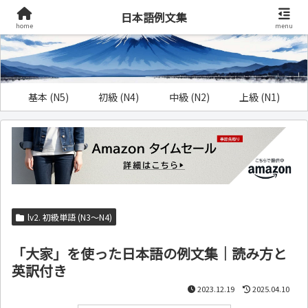
日本語例文集
home
menu
基本 (N5)
初級 (N4)
中級 (N2)
上級 (N1)
lv2. 初級単語 (N3～N4)
「大家」を使った日本語の例文集｜読み方と
英訳付き
2023.12.19
2025.04.10