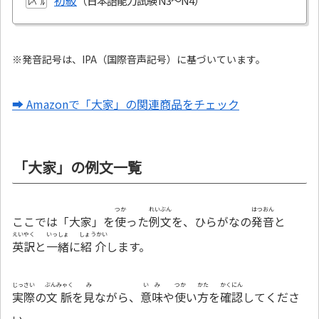
初級
ﾚﾍﾞﾙ
※発音記号は、IPA（国際音声記号）に基づいています。
➡ Amazonで「大家」の関連商品をチェック
「大家」の例文一覧
つか
れいぶん
はつおん
ここでは「大家」を
使
った
例文
を、ひらがなの
発音
と
えいやく
いっしょ
しょうかい
英訳
と
一緒
に
紹介
します。
じっさい
ぶんみゃく
み
いみ
つか
かた
かくにん
実際
の
文脈
を
見
ながら、
意味
や
使
い
方
を
確認
してくださ