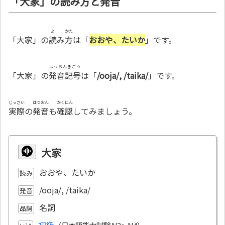
「大家」の読み方と発音
よ
かた
「大家」の
読
み
方
は「
おおや、たいか
」です。
はつおんきごう
「大家」の
発音記号
は「
/ooja/, /taika/
」です。
じっさい
はつおん
かくにん
実際
の
発音
も
確認
してみましょう。
大家
おおや、たいか
読み
/ooja/, /taika/
発音
名詞
品詞