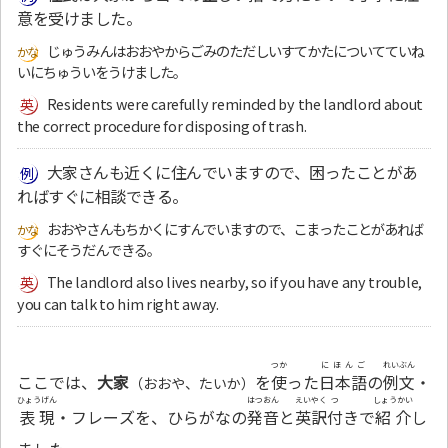
意を受けました。
じゅうみんはおおやからごみのただしいすてかたについてていね
いにちゅういをうけました。
Residents were carefully reminded by the landlord about
the correct procedure for disposing of trash.
大家さんも近くに住んでいますので、困ったことがあ
ればすぐに相談できる。
おおやさんもちかくにすんでいますので、こまったことがあれば
すぐにそうだんできる。
The landlord also lives nearby, so if you have any trouble,
you can talk to him right away.
つか
にほんご
れいぶん
ここでは、
大家
を
使
った
日本語
の
例文
・
（おおや、たいか）
ひょうげん
はつおん
えいやく
つ
しょうかい
表現
・フレーズを、ひらがなの
発音
と
英訳
付
きで
紹介
し