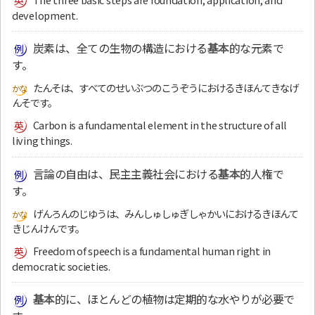
development.
炭素は、全ての生物の構造における
基本
的な元素で
す。
たんそは、すべてのせいぶつのこうぞうにおけるきほんてきなげ
んそです。
Carbon is a fundamental element in the structure of all
living things.
言論の自由は、民主主義社会における
基本
的人権で
す。
げんろんのじゆうは、みんしゅしゅぎしゃかいにおけるきほんて
きじんけんです。
Freedom of speech is a fundamental human right in
democratic societies.
基本
的に、ほとんどの植物は定期的な水やりが必要で