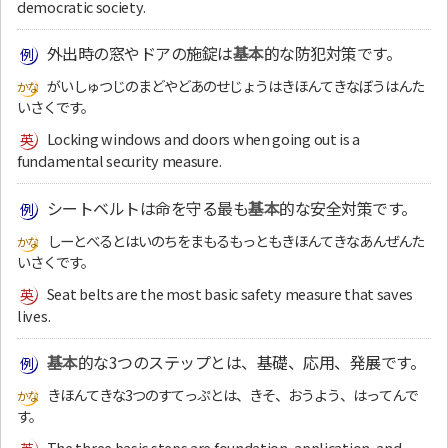
democratic society.
外出時の窓やドアの施錠は
基本
的な防犯対策です。
がいしゅつじのまどやどあのせじょうはきほんてきなぼうはんた
いさくです。
Locking windows and doors when going out is a
fundamental security measure.
シートベルトは命を守る最も
基本
的な安全対策です。
しーとべるとはいのちをまもるもっともきほんてきなあんぜんた
いさくです。
Seat belts are the most basic safety measure that saves
lives.
基本
的な3つのステップとは、基礎、応用、発展です。
きほんてきな3つのすてっぷとは、きそ、おうよう、はってんで
す。
The three basic steps are foundation, application, and