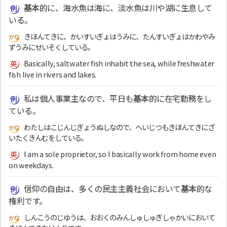
基本
的に、海水魚は海に、淡水魚は川や湖に生息して
いる。
きほんてきに、かいすいぎょはうみに、たんすいぎょはかわやみ
ずうみにせいそくしている。
Basically, saltwater fish inhabit the sea, while freshwater
fish live in rivers and lakes.
私は個人事業主なので、平日も
基本
的に在宅勤務をし
ている。
わたしはこじんじぎょうぬしなので、へいじつもきほんてきにざ
いたくきんむをしている。
I am a sole proprietor, so I basically work from home even
on weekdays.
信仰の自由は、多くの民主主義社会において
基本
的な
権利です。
しんこうのじゆうは、おおくのみんしゅしゅぎしゃかいにおいて