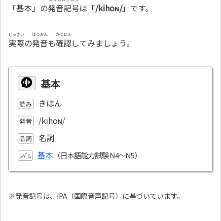
「基本」の
発音記号
は「
/kihoɴ/
」です。
じっさい
はつおん
かくにん
実際
の
発音
も
確認
してみましょう。
基本
きほん
読み
/kihoɴ/
発音
名詞
品詞
基本
ﾚﾍﾞﾙ
※発音記号は、IPA（国際音声記号）に基づいています。