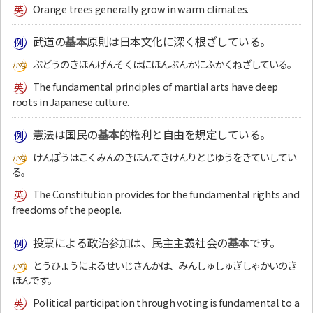
Orange trees generally grow in warm climates.
武道の
基本
原則は日本文化に深く根ざしている。
ぶどうのきほんげんそくはにほんぶんかにふかくねざしている。
The fundamental principles of martial arts have deep
roots in Japanese culture.
憲法は国民の
基本
的権利と自由を規定している。
けんぽうはこくみんのきほんてきけんりとじゆうをきていしてい
る。
The Constitution provides for the fundamental rights and
freedoms of the people.
投票による政治参加は、民主主義社会の
基本
です。
とうひょうによるせいじさんかは、みんしゅしゅぎしゃかいのき
ほんです。
Political participation through voting is fundamental to a