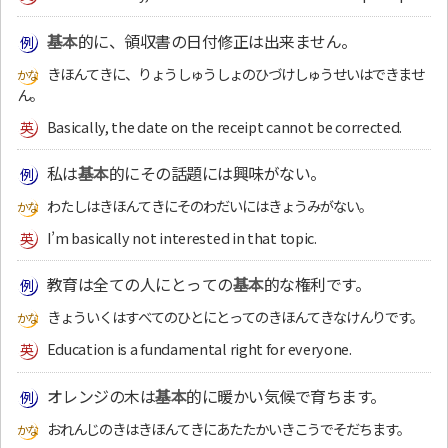
基本
的に、領収書の日付修正は出来ません。
きほんてきに、りょうしゅうしょのひづけしゅうせいはできませ
ん。
Basically, the date on the receipt cannot be corrected.
私は
基本
的にその話題には興味がない。
わたしはきほんてきにそのわだいにはきょうみがない。
I’m basically not interested in that topic.
教育は全ての人にとっての
基本
的な権利です。
きょういくはすべてのひとにとってのきほんてきなけんりです。
Education is a fundamental right for everyone.
オレンジの木は
基本
的に暖かい気候で育ちます。
おれんじのきはきほんてきにあたたかいきこうでそだちます。