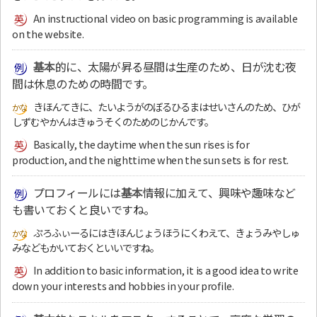
An instructional video on basic programming is available
on the website.
基本
的に、太陽が昇る昼間は生産のため、日が沈む夜
間は休息のための時間です。
きほんてきに、たいようがのぼるひるまはせいさんのため、ひが
しずむやかんはきゅうそくのためのじかんです。
Basically, the daytime when the sun rises is for
production, and the nighttime when the sun sets is for rest.
プロフィールには
基本
情報に加えて、興味や趣味など
も書いておくと良いですね。
ぷろふぃーるにはきほんじょうほうにくわえて、きょうみやしゅ
みなどもかいておくといいですね。
In addition to basic information, it is a good idea to write
down your interests and hobbies in your profile.