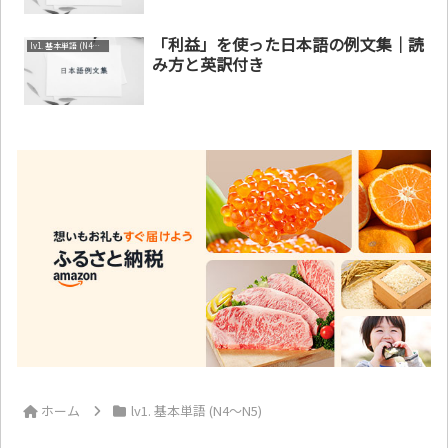
「利益」を使った日本語の例文集｜読
lv1. 基本単語 (N4～N5)
み方と英訳付き
ホーム
lv1. 基本単語 (N4～N5)