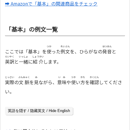
➡ Amazonで「基本」の関連商品をチェック
「基本」の例文一覧
つか
れいぶん
はつおん
ここでは「基本」を
使
った
例文
を、ひらがなの
発音
と
えいやく
いっしょ
しょうかい
英訳
と
一緒
に
紹介
します。
じっさい
ぶんみゃく
み
いみ
つか
かた
かくにん
実際
の
文脈
を
見
ながら、
意味
や
使
い
方
を
確認
してくださ
い。
英語を隠す / 隐藏英文 / Hide English