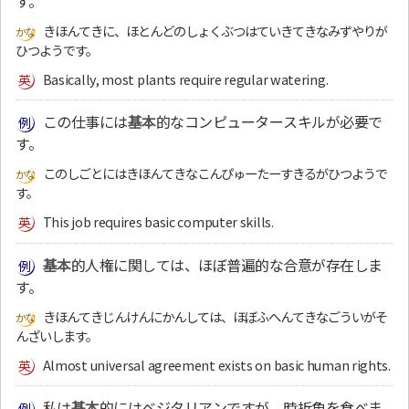
す。
きほんてきに、ほとんどのしょくぶつはていきてきなみずやりが
ひつようです。
Basically, most plants require regular watering.
この仕事には
基本
的なコンピュータースキルが必要で
す。
このしごとにはきほんてきなこんぴゅーたーすきるがひつようで
す。
This job requires basic computer skills.
基本
的人権に関しては、ほぼ普遍的な合意が存在しま
す。
きほんてきじんけんにかんしては、ほぼふへんてきなごういがそ
んざいします。
Almost universal agreement exists on basic human rights.
私は
基本
的にはベジタリアンですが、時折魚を食べま