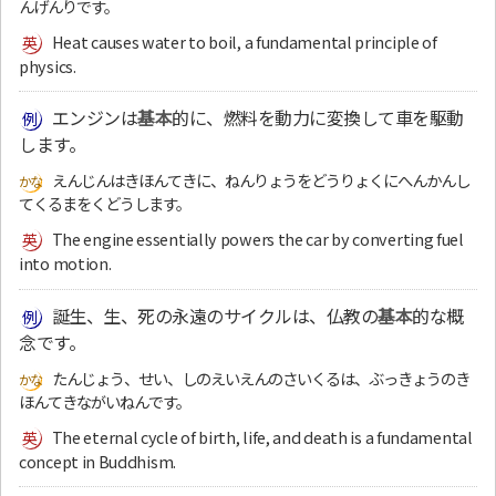
んげんりです。
Heat causes water to boil, a fundamental principle of
physics.
エンジンは
基本
的に、燃料を動力に変換して車を駆動
します。
えんじんはきほんてきに、ねんりょうをどうりょくにへんかんし
てくるまをくどうします。
The engine essentially powers the car by converting fuel
into motion.
誕生、生、死の永遠のサイクルは、仏教の
基本
的な概
念です。
たんじょう、せい、しのえいえんのさいくるは、ぶっきょうのき
ほんてきながいねんです。
The eternal cycle of birth, life, and death is a fundamental
concept in Buddhism.