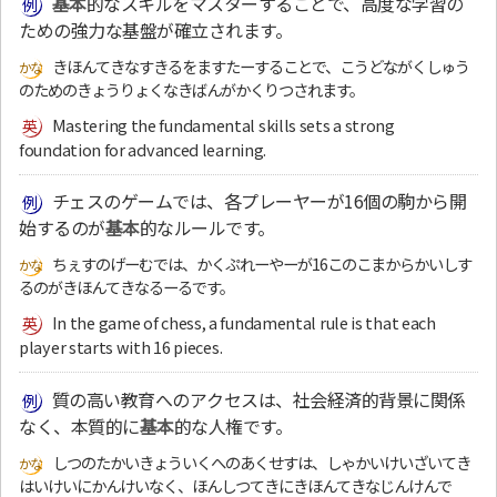
基本
的なスキルをマスターすることで、高度な学習の
ための強力な基盤が確立されます。
きほんてきなすきるをますたーすることで、こうどながくしゅう
のためのきょうりょくなきばんがかくりつされます。
Mastering the fundamental skills sets a strong
foundation for advanced learning.
チェスのゲームでは、各プレーヤーが16個の駒から開
始するのが
基本
的なルールです。
ちぇすのげーむでは、かくぷれーやーが16このこまからかいしす
るのがきほんてきなるーるです。
In the game of chess, a fundamental rule is that each
player starts with 16 pieces.
質の高い教育へのアクセスは、社会経済的背景に関係
なく、本質的に
基本
的な人権です。
しつのたかいきょういくへのあくせすは、しゃかいけいざいてき
はいけいにかんけいなく、ほんしつてきにきほんてきなじんけんで