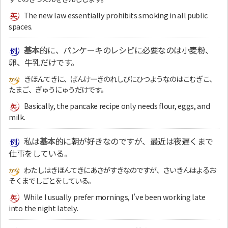
The new law essentially prohibits smoking in all public
spaces.
基本
的に、パンケーキのレシピに必要なのは小麦粉、
卵、牛乳だけです。
きほんてきに、ぱんけーきのれしぴにひつようなのはこむぎこ、
たまご、ぎゅうにゅうだけです。
Basically, the pancake recipe only needs flour, eggs, and
milk.
私は
基本
的に朝が好きなのですが、最近は夜遅くまで
仕事をしている。
わたしはきほんてきにあさがすきなのですが、さいきんはよるお
そくまでしごとをしている。
While I usually prefer mornings, I’ve been working late
into the night lately.