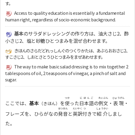
す。
Access to quality education is essentially a fundamental
human right, regardless of socio-economic background.
基本
のサラダドレッシングの作り方は、油大さじ2、酢
小さじ2、塩と砂糖ひとつまみを混ぜ合わせます。
きほんのさらだどれっしんぐのつくりかたは、あぶらおおさじ2、
すこさじ2、しおとさとうひとつまみをまぜあわせます。
The way to make basic salad dressing is to mix together 2
tablespoons of oil, 2 teaspoons of vinegar, a pinch of salt and
sugar.
つか
にほんご
れいぶん
ひょうげん
ここでは、
基本
を
使
った
日本語
の
例文
・
表現
・
（きほん）
はつおん
えいやく
つ
しょうかい
フレーズを、ひらがなの
発音
と
英訳
付
きで
紹介
しまし
た。