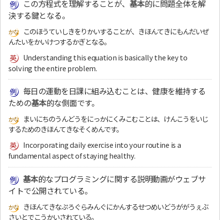
この方程式を理解することが、
基本
的に問題全体を解
決する鍵となる。
このほうていしきをりかいすることが、きほんてきにもんだいぜ
んたいをかいけつするかぎとなる。
Understanding this equation is basically the key to
solving the entire problem.
毎日の運動を日課に組み込むことは、健康を維持する
ための
基本
的な側面です。
まいにちのうんどうをにっかにくみこむことは、けんこうをいじ
するためのきほんてきなそくめんです。
Incorporating daily exercise into your routine is a
fundamental aspect of staying healthy.
基本
的なプログラミングに関する説明動画がウェブサ
イトで公開されている。
きほんてきなぷろぐらみんぐにかんするせつめいどうががうぇぶ
さいとでこうかいされている。