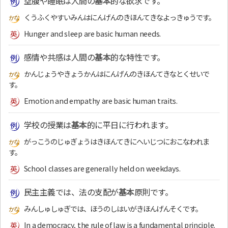
空腹や睡眠は人間の
基本
的な欲求です。
くうふくやすいみんはにんげんのきほんてきなよっきゅうです。
Hunger and sleep are basic human needs.
感情や共感は人間の
基本
的な特性です。
かんじょうやきょうかんはにんげんのきほんてきなとくせいで
す。
Emotion and empathy are basic human traits.
学校の授業は
基本
的に平日に行われます。
がっこうのじゅぎょうはきほんてきにへいじつにおこなわれま
す。
School classes are generally held on weekdays.
民主主義では、法の支配が
基本
原則です。
みんしゅしゅぎでは、ほうのしはいがきほんげんそくです。
In a democracy, the rule of law is a fundamental principle.