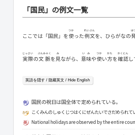
「国民」の例文一覧
つか
れいぶん
は
ここでは「国民」を
使
った
例文
を、ひらがなの
じっさい
ぶんみゃく
み
いみ
つか
かた
かくにん
実際
の
文脈
を
見
ながら、
意味
や
使
い
方
を
確認
し
英語を隠す / 隐藏英文 / Hide English
国民の祝日は国全体で定められている。
こくみんのしゅくじつはくにぜんたいでさだめられて
National holidays are observed by the entire coun