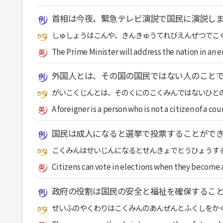
首相は今夜、緊急テレビ演説で国民に演説し
しゅしょうはこんや、きんきゅうてれびえんぜつでこ
The Prime Minister will address the nation in an 
外国人とは、その国の国民ではない人のこと
がいこくじんとは、そのくにのこくみんではないひと
A foreigner is a person who is not a citizen of a cou
国民は成人になると選挙で投票することがで
こくみんはせいじんになるとせんきょでとうひょうす
Citizens can vote in elections when they become 
政府の役割は国民の安全と福祉を確保するこ
せいふのやくわりはこくみんのあんぜんとふくしをか