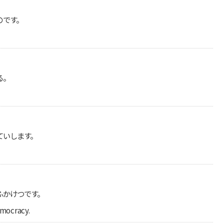
のです。
る。
ていします。
ふかけつです。
emocracy.