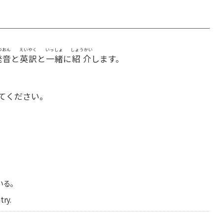
つおん
えいやく
いっしょ
しょうかい
発音
と
英訳
と
一緒
に
紹介
します。
てください。
いる。
try.