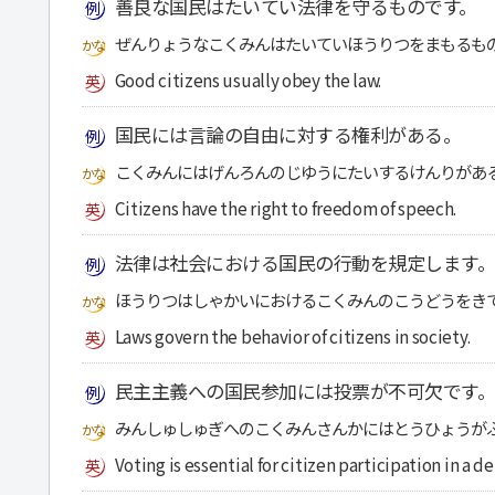
善良な国民はたいてい法律を守るものです。
ぜんりょうなこくみんはたいていほうりつをまもるも
Good citizens usually obey the law.
国民には言論の自由に対する権利がある。
こくみんにはげんろんのじゆうにたいするけんりがあ
Citizens have the right to freedom of speech.
法律は社会における国民の行動を規定します。
ほうりつはしゃかいにおけるこくみんのこうどうをき
Laws govern the behavior of citizens in society.
民主主義への国民参加には投票が不可欠です。
みんしゅしゅぎへのこくみんさんかにはとうひょうが
Voting is essential for citizen participation in a d