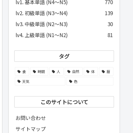
lv1. 基本単語 (N4～N5)
770
lv2. 初級単語 (N3～N4)
139
lv3. 中級単語 (N2～N3)
30
lv4. 上級単語 (N1～N2)
81
タグ
食
時間
人
自然
体
暦
天気
色
このサイトについて
お問い合わせ
サイトマップ