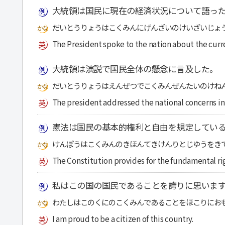
大統領は国民に現在の経済状況について語っ
だいとうりょうはこくみんにげんざいのけいざいじょ
The President spoke to the nation about the curr
大統領は演説で国民全体の懸念に言及した。
だいとうりょうはえんぜつでこくみんぜんたいのけね
The president addressed the national concerns in
憲法は国民の基本的権利と自由を規定してい
けんぽうはこくみんのきほんてきけんりとじゆうをき
The Constitution provides for the fundamental ri
私はこの国の国民であることを誇りに思いま
わたしはこのくにのこくみんであることをほこりにお
I am proud to be a citizen of this country.