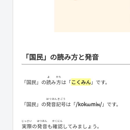
「国民」の読み方と発音
よ
かた
「国民」の
読
み
方
は「
こくみん
」です。
はつおんきごう
「国民」の
発音記号
は「
/kokɯmiɴ/
」です。
じっさい
はつおん
かくにん
実際
の
発音
も
確認
してみましょう。