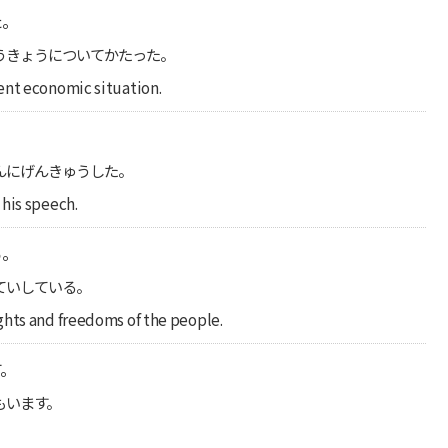
た。
うきょうについてかたった。
ent economic situation.
んにげんきゅうした。
 his speech.
る。
ていしている。
ghts and freedoms of the people.
す。
もいます。