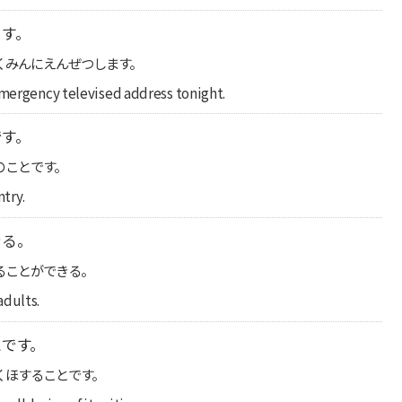
ます。
くみんにえんぜつします。
emergency televised address tonight.
です。
のことです。
ntry.
きる。
ることができる。
adults.
とです。
くほすることです。