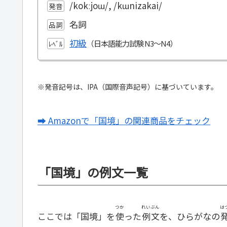
/kokːjoɯ/, /kɯnizakai/
発音
名詞
品詞
初級
ﾚﾍﾞﾙ
※発音記号は、IPA（国際音声記号）に基づいています。
➡ Amazonで「国境」の関連商品をチェック
「国境」の例文一覧
つか
れいぶん
は
ここでは「国境」を
使
った
例文
を、ひらがなの