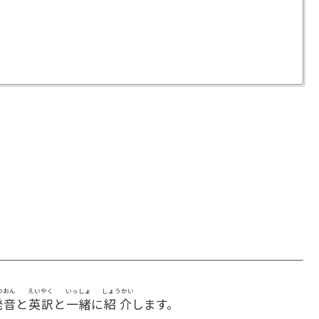
つおん
えいやく
いっしょ
しょうかい
発音
と
英訳
と
一緒
に
紹介
します。