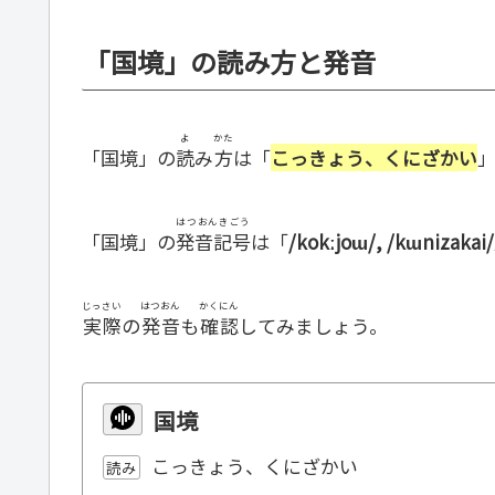
「国境」の読み方と発音
よ
かた
「国境」の
読
み
方
は「
こっきょう、くにざかい
はつおんきごう
「国境」の
発音記号
は「
/kokːjoɯ/, /kɯnizakai/
じっさい
はつおん
かくにん
実際
の
発音
も
確認
してみましょう。
国境
こっきょう、くにざかい
読み