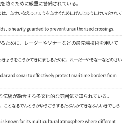
境を防ぐために厳重に警備されている。
うは、ふせいなえっきょうをふせぐためにげんじゅうにけいびされて
ds, is heavily guarded to prevent unauthorized crossings.
守るために、レーダーやソナーなどの最先端技術を用いて
っきょうをこうかてきにまもるために、れーだーやそなーなどのさい
dar and sonar to effectively protect maritime borders from
る伝統が融合する多文化的な雰囲気で知られている。
は、ことなるでんとうがゆうごうするたぶんかてきなふんいきでしら
is known for its multicultural atmosphere where different