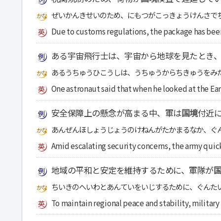
ぜいかんきせいのため、にもつがこっきょうけんさで
Due to customs regulations, the package has bee
ある宇宙飛行士は、宇宙から地球を見たとき
あるうちゅうひこうしは、うちゅうからちきゅうをみ
One astronaut said that when he looked at the Ear
安全保障上の懸念が高まる中、軍は
国境
付近
あんぜんほしょうじょうのけねんがたかまるなか、ぐ
Amid escalating security concerns, the army quic
地域の平和と安定を維持するために、軍隊が
ちいきのへいわとあんていをいじするために、ぐんた
To maintain regional peace and stability, militar