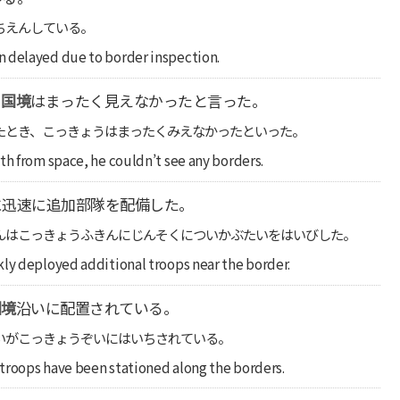
ちえんしている。
n delayed due to border inspection.
、
国境
はまったく見えなかったと言った。
たとき、こっきょうはまったくみえなかったといった。
th from space, he couldn’t see any borders.
に迅速に追加部隊を配備した。
んはこっきょうふきんにじんそくについかぶたいをはいびした。
kly deployed additional troops near the border.
国境
沿いに配置されている。
いがこっきょうぞいにはいちされている。
y troops have been stationed along the borders.