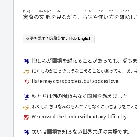
じっさい
ぶんみゃく
み
いみ
つか
かた
かくにん
実際
の
文脈
を
見
ながら、
意味
や
使
い
方
を
確認
し
英語を隠す / 隐藏英文 / Hide English
憎しみが
国境
を越えることがあっても、愛もま
にくしみがこっきょうをこえることがあっても、あい
Hate may cross borders, but so does love.
私たちは何の問題もなく
国境
を越えました。
わたしたちはなんのもんだいもなくこっきょうをこえ
We crossed the border without any difficulty.
笑いは
国境
を知らない世界共通の言語です。