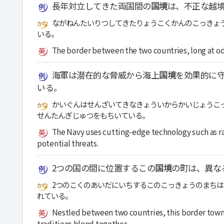
長年対立してきた両国間の
国境
は、不正な越
ながねんたいりつしてきたりょうこくかんのこっきょ
いる。
The border between the two countries, long at od
海軍は潜在的な脅威から海上
国境
を効果的に
いる。
かいぐんはせんざいてきなきょういからかいじょうこ
せんたんぎじゅつをもちいている。
The Navy uses cutting-edge technology such as ra
potential threats.
2つの国の間に位置するこの
国境
の町は、異な
2つのこくのあいだにいちするこのこっきょうのまち
れている。
Nestled between two countries, this border town 
traditions blend together.