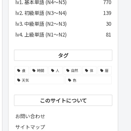
lv1. 基本単語 (N4～N5)
770
lv2. 初級単語 (N3～N4)
139
lv3. 中級単語 (N2～N3)
30
lv4. 上級単語 (N1～N2)
81
タグ
食
時間
人
自然
体
暦
天気
色
このサイトについて
お問い合わせ
サイトマップ