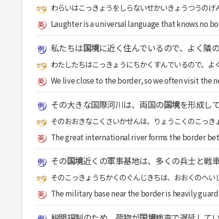
わらいはこっきょうをしらないせかいきょうつうのげ
Laughter is a universal language that knows no b
私たちは
国境
に近く住んでいるので、よく隣の
わたしたちはこっきょうにちかくすんでいるので、よ
We live close to the border, so we often visit the 
その大きな国際河川は、両国の
国境
を形成し
そのおおきなこくさいかせんは、りょうこくのこっき
The great international river forms the border be
その
国境
近くの軍事基地は、多くの兵士と戦
そのこっきょうちかくのぐんじきちは、おおくのへい
The military base near the border is heavily guar
税関規制のため、荷物が
国境
検査で遅延して