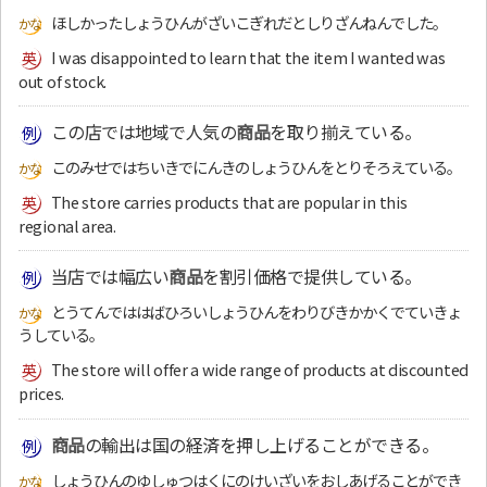
ほしかったしょうひんがざいこぎれだとしりざんねんでした。
I was disappointed to learn that the item I wanted was
out of stock.
この店では地域で人気の
商品
を取り揃えている。
このみせではちいきでにんきのしょうひんをとりそろえている。
The store carries products that are popular in this
regional area.
当店では幅広い
商品
を割引価格で提供している。
とうてんでははばひろいしょうひんをわりびきかかくでていきょ
うしている。
The store will offer a wide range of products at discounted
prices.
商品
の輸出は国の経済を押し上げることができる。
しょうひんのゆしゅつはくにのけいざいをおしあげることができ