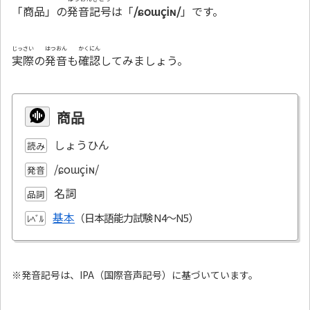
「商品」の
発音記号
は「
/ɕoɯçiɴ/
」です。
じっさい
はつおん
かくにん
実際
の
発音
も
確認
してみましょう。
商品
しょうひん
読み
/ɕoɯçiɴ/
発音
名詞
品詞
基本
ﾚﾍﾞﾙ
※発音記号は、IPA（国際音声記号）に基づいています。