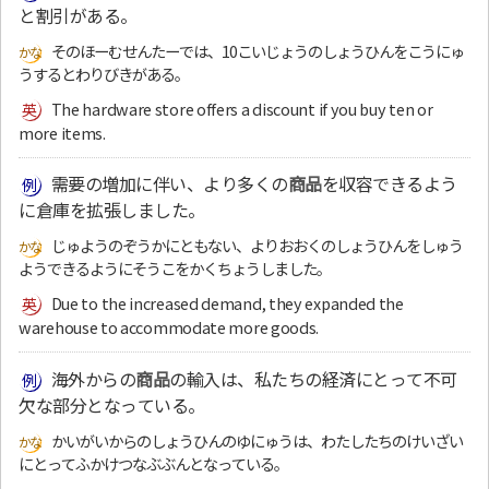
と割引がある。
そのほーむせんたーでは、10こいじょうのしょうひんをこうにゅ
うするとわりびきがある。
The hardware store offers a discount if you buy ten or
more items.
需要の増加に伴い、より多くの
商品
を収容できるよう
に倉庫を拡張しました。
じゅようのぞうかにともない、よりおおくのしょうひんをしゅう
ようできるようにそうこをかくちょうしました。
Due to the increased demand, they expanded the
warehouse to accommodate more goods.
海外からの
商品
の輸入は、私たちの経済にとって不可
欠な部分となっている。
かいがいからのしょうひんのゆにゅうは、わたしたちのけいざい
にとってふかけつなぶぶんとなっている。