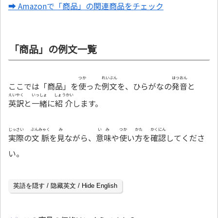
➡ Amazonで「商品」の関連商品をチェック
「商品」の例文一覧
つか
れいぶん
はつおん
ここでは「商品」を
使
った
例文
を、ひらがなの
発音
と
えいやく
いっしょ
しょうかい
英訳
と
一緒
に
紹介
します。
じっさい
ぶんみゃく
み
いみ
つか
かた
かくにん
実際
の
文脈
を
見
ながら、
意味
や
使
い
方
を
確認
してくださ
い。
英語を隠す / 隐藏英文 / Hide English