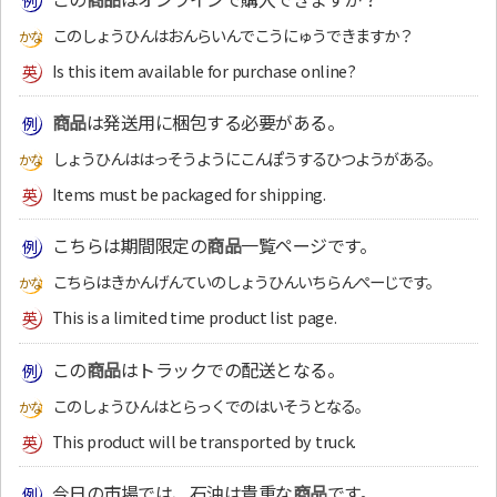
このしょうひんはおんらいんでこうにゅうできますか？
Is this item available for purchase online?
商品
は発送用に梱包する必要がある。
しょうひんははっそうようにこんぽうするひつようがある。
Items must be packaged for shipping.
こちらは期間限定の
商品
一覧ページです。
こちらはきかんげんていのしょうひんいちらんぺーじです。
This is a limited time product list page.
この
商品
はトラックでの配送となる。
このしょうひんはとらっくでのはいそうとなる。
This product will be transported by truck.
今日の市場では、石油は貴重な
商品
です。