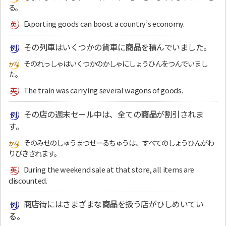
る。
Exporting goods can boost a country’s economy.
その列車はいくつかの貨車に
商品
を積んでいました。
そのれっしゃはいくつかのかしゃにしょうひんをつんでいまし
た。
The train was carrying several wagons of goods.
その店の週末セール中は、全ての
商品
が割引されま
す。
そのみせのしゅうまつせーるちゅうは、すべてのしょうひんがわ
りびきされます。
During the weekend sale at that store, all items are
discounted.
商店街にはさまざまな
商品
を扱う店がひしめいてい
る。