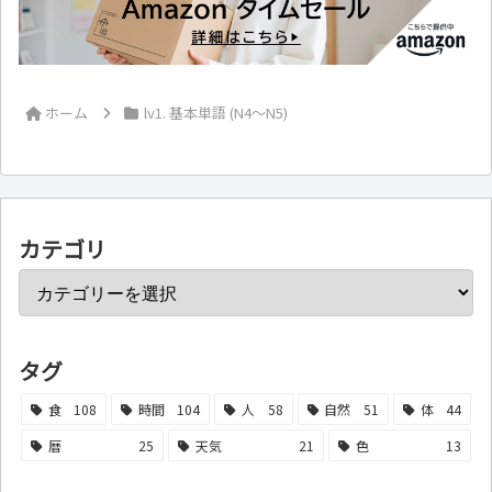
ホーム
lv1. 基本単語 (N4～N5)
カテゴリ
タグ
食
108
時間
104
人
58
自然
51
体
44
暦
25
天気
21
色
13