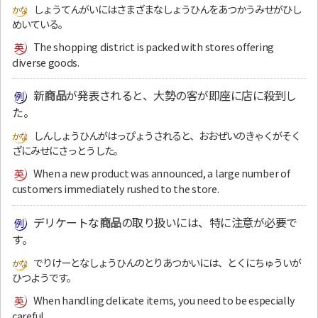
しょうてんがいにはさまざまなしょうひんをあつかうみせがひし
めいている。
The shopping district is packed with stores offering
diverse goods.
新
商品
が発表されると、大勢の客が即座に店に殺到し
た。
しんしょうひんがはっぴょうされると、おおぜいのきゃくがそく
ざにみせにさっとうした。
When a new product was announced, a large number of
customers immediately rushed to the store.
デリケートな
商品
の取り扱いには、特に注意が必要で
す。
でりけーとなしょうひんのとりあつかいには、とくにちゅういが
ひつようです。
When handling delicate items, you need to be especially
careful.