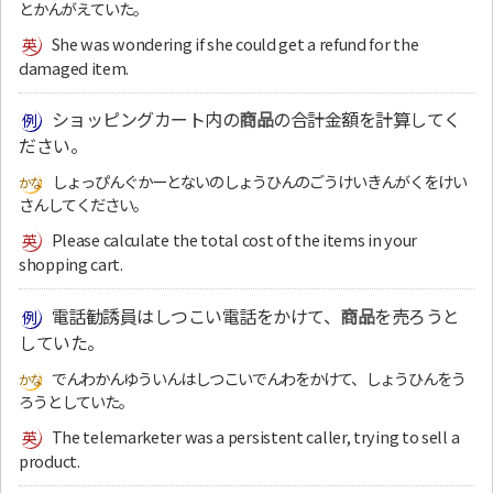
とかんがえていた。
She was wondering if she could get a refund for the
damaged item.
ショッピングカート内の
商品
の合計金額を計算してく
ださい。
しょっぴんぐかーとないのしょうひんのごうけいきんがくをけい
さんしてください。
Please calculate the total cost of the items in your
shopping cart.
電話勧誘員はしつこい電話をかけて、
商品
を売ろうと
していた。
でんわかんゆういんはしつこいでんわをかけて、しょうひんをう
ろうとしていた。
The telemarketer was a persistent caller, trying to sell a
product.