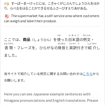
すーぱーまーけっとには、こきゃくがじぶんでしょうひんをはか
り、らべるをはることができるせるふさーびすえりあがある。
The supermarket has a self-service area where customers
can weigh and label their produce.
つか
にほんご
れいぶん
ここでは、
商品
を
使
った
日本語
の
例文
・
（しょうひん）
ひょうげん
はつおん
えいやく
つ
しょうかい
表現
・フレーズを、ひらがなの
発音
と
英訳
付
きで
紹介
し
ました。
当サイトで紹介している例文に関するお問い合わせは
こちら
から
お願いします。
Here you can see Japanese example sentences with
Hiragana pronunciations and English translations. Please