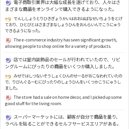
電子商取引業界は大幅な成長を遂げており、人々はさ
まざまな
商品
をオンラインで購入できるようになった。
でんししょうとりひきぎょうかいはおおはばなせいちょうをとげ
ており、ひとびとはさまざまなしょうひんをおんらいんでこうにゅう
できるようになった。
The e-commerce industry has seen significant growth,
allowing people to shop online for a variety of products.
店では室内装飾品のセールが行われていたので、リビ
ングルームにぴったりの
商品
をいくつか購入しました。
みせではしつないそうしょくひんのせーるがおこなわれていたの
で、りびんぐるーむにぴったりのしょうひんをいくつかこうにゅうし
ました。
The store had a sale on home decor, and I picked up some
good stuff for the living room.
スーパーマーケットには、顧客が自分で
商品
を量り、
ラベルを貼ることができるセルフサービスエリアがある。