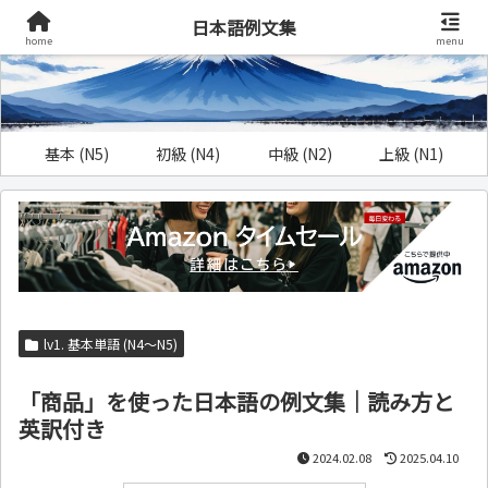
日本語例文集
home
menu
基本 (N5)
初級 (N4)
中級 (N2)
上級 (N1)
lv1. 基本単語 (N4～N5)
「商品」を使った日本語の例文集｜読み方と
英訳付き
2024.02.08
2025.04.10