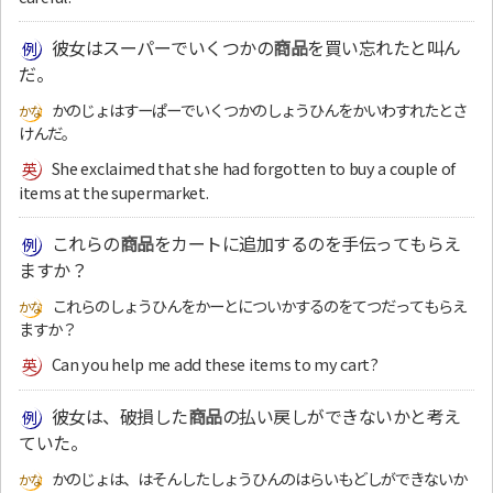
彼女はスーパーでいくつかの
商品
を買い忘れたと叫ん
だ。
かのじょはすーぱーでいくつかのしょうひんをかいわすれたとさ
けんだ。
She exclaimed that she had forgotten to buy a couple of
items at the supermarket.
これらの
商品
をカートに追加するのを手伝ってもらえ
ますか？
これらのしょうひんをかーとについかするのをてつだってもらえ
ますか？
Can you help me add these items to my cart?
彼女は、破損した
商品
の払い戻しができないかと考え
ていた。
かのじょは、はそんしたしょうひんのはらいもどしができないか