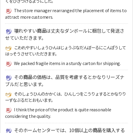
くをひきつけるようにした。
The store manager rearranged the placement of items to
attract more customers.
壊れやすい
商品
は丈夫なダンボールに梱包して発送さ
せていただきます。
こわれやすいしょうひんはじょうぶなだんぼーるにこんぽうして
はっそうさせていただきます。
We packed fragile items in a sturdy carton for shipping.
その
商品
の価格は、品質を考慮するとかなりリーズナ
ブルだと思います。
そのしょうひんのかかくは、ひんしつをこうりょするとかなりり
ーずなぶるだとおもいます。
I think the price of the product is quite reasonable
considering the quality.
そのホームセンターでは、10個以上の
商品
を購入する