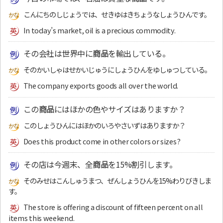
こんにちのしじょうでは、せきゆはきちょうなしょうひんです。
In today’s market, oil is a precious commodity.
その会社は世界中に
商品
を輸出している。
そのかいしゃはせかいじゅうにしょうひんをゆしゅつしている。
The company exports goods all over the world.
この
商品
にはほかの色やサイズはありますか？
このしょうひんにはほかのいろやさいずはありますか？
Does this product come in other colors or sizes?
その店は今週末、全
商品
を15%割引します。
そのみせはこんしゅうまつ、ぜんしょうひんを15%わりびきしま
す。
The store is offering a discount of fifteen percent on all
items this weekend.