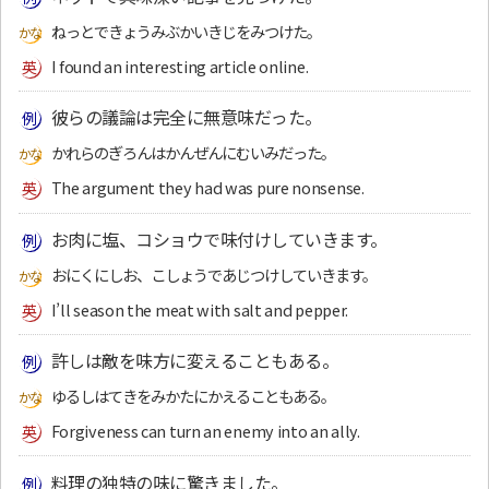
ねっとできょうみぶかいきじをみつけた。
I found an interesting article online.
彼らの議論は完全に無意味だった。
かれらのぎろんはかんぜんにむいみだった。
The argument they had was pure nonsense.
お肉に塩、コショウで味付けしていきます。
おにくにしお、こしょうであじつけしていきます。
I’ll season the meat with salt and pepper.
許しは敵を味方に変えることもある。
ゆるしはてきをみかたにかえることもある。
Forgiveness can turn an enemy into an ally.
料理の独特の味に驚きました。