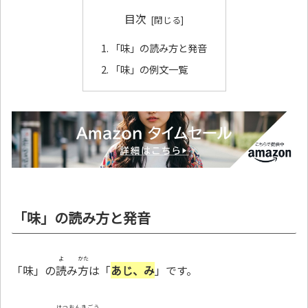
目次
「味」の読み方と発音
「味」の例文一覧
「味」の読み方と発音
よ
かた
「味」の
読
み
方
は「
あじ、み
」です。
はつおんきごう