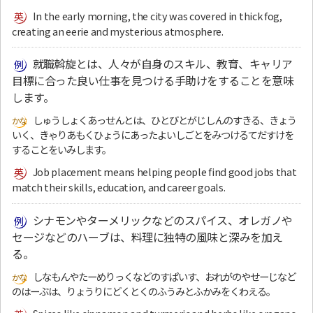
In the early morning, the city was covered in thick fog,
creating an eerie and mysterious atmosphere.
就職斡旋とは、人々が自身のスキル、教育、キャリア
目標に合った良い仕事を見つける手助けをすることを意味
します。
しゅうしょくあっせんとは、ひとびとがじしんのすきる、きょう
いく、きゃりあもくひょうにあったよいしごとをみつけるてだすけを
することをいみします。
Job placement means helping people find good jobs that
match their skills, education, and career goals.
シナモンやターメリックなどのスパイス、オレガノや
セージなどのハーブは、料理に独特の風味と深みを加え
る。
しなもんやたーめりっくなどのすぱいす、おれがのやせーじなど
のはーぶは、りょうりにどくとくのふうみとふかみをくわえる。