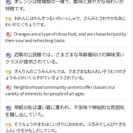
オレンジは柑橘類の一種で、酸味と爽やかな味わいが
特徴です。
おれんじはかんきつるいのいっしゅで、さんみとさわやかなあじ
わいがとくちょうです。
Oranges are a type of citrus fruit, and are characterized by
their sour and refreshing taste.
近隣の公民館では、さまざまな年齢層向けの興味深い
クラスが提供されている。
きんりんのこうみんかんでは、さまざまなねんれいそうむけのき
ょうみぶかいくらすがていきょうされている。
Neighborhood community centers offer classes in a
variety of interests for people of all ages.
早朝の街は濃い霧に覆われ、不気味で神秘的な雰囲気
を醸し出していた。
そうちょうのまちはこいきりにおおわれ、ぶきみでしんぴてきな
ふんいきをかもしだしていた。