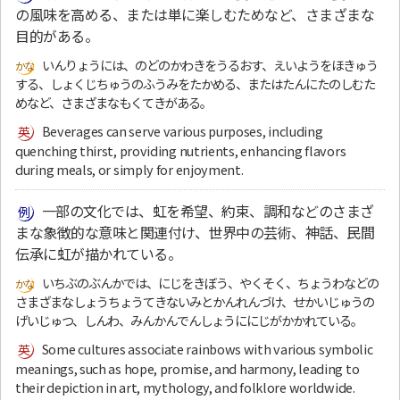
の風味を高める、または単に楽しむためなど、さまざまな
目的がある。
いんりょうには、のどのかわきをうるおす、えいようをほきゅう
する、しょくじちゅうのふうみをたかめる、またはたんにたのしむた
めなど、さまざまなもくてきがある。
Beverages can serve various purposes, including
quenching thirst, providing nutrients, enhancing flavors
during meals, or simply for enjoyment.
一部の文化では、虹を希望、約束、調和などのさまざ
まな象徴的な意味と関連付け、世界中の芸術、神話、民間
伝承に虹が描かれている。
いちぶのぶんかでは、にじをきぼう、やくそく、ちょうわなどの
さまざまなしょうちょうてきないみとかんれんづけ、せかいじゅうの
げいじゅつ、しんわ、みんかんでんしょうににじがかかれている。
Some cultures associate rainbows with various symbolic
meanings, such as hope, promise, and harmony, leading to
their depiction in art, mythology, and folklore worldwide.