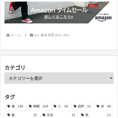
ホーム
lv1. 基本単語 (N4～N5)
カテゴリ
タグ
食
108
時間
104
人
58
自然
51
体
44
暦
25
天気
21
色
13