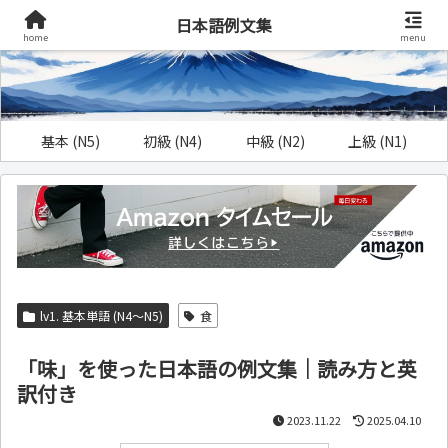
日本語例文集
home
menu
基本 (N5)
初級 (N4)
中級 (N2)
上級 (N1)
lv1. 基本単語 (N4～N5)
食
「味」を使った日本語の例文集｜読み方と英
訳付き
2023.11.22
2025.04.10