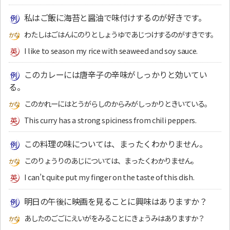
私はご飯に海苔と醤油で味付けするのが好きです。
わたしはごはんにのりとしょうゆであじつけするのがすきです。
I like to season my rice with seaweed and soy sauce.
このカレーには唐辛子の辛味がしっかりと効いてい
る。
このかれーにはとうがらしのからみがしっかりときいている。
This curry has a strong spiciness from chili peppers.
この料理の味については、まったくわかりません。
このりょうりのあじについては、まったくわかりません。
I can’t quite put my finger on the taste of this dish.
明日の午後に映画を見ることに興味はありますか？
あしたのごごにえいがをみることにきょうみはありますか？