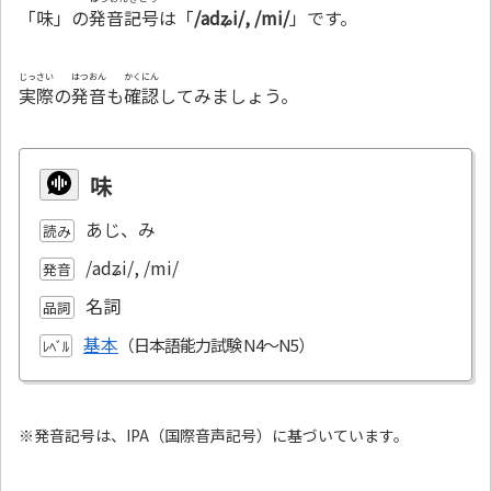
「味」の
発音記号
は「
/adʑi/, /mi/
」です。
じっさい
はつおん
かくにん
実際
の
発音
も
確認
してみましょう。
味
あじ、み
読み
/adʑi/, /mi/
発音
名詞
品詞
基本
ﾚﾍﾞﾙ
※発音記号は、IPA（国際音声記号）に基づいています。