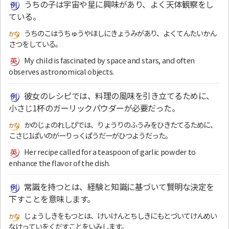
うちの子は宇宙や星に興味があり、よく天体観察をし
ている。
うちのこはうちゅうやほしにきょうみがあり、よくてんたいかん
さつをしている。
My child is fascinated by space and stars, and often
observes astronomical objects.
彼女のレシピでは、料理の風味を引き立てるために、
小さじ1杯のガーリックパウダーが必要だった。
かのじょのれしぴでは、りょうりのふうみをひきたてるために、
こさじ1ぱいのがーりっくぱうだーがひつようだった。
Her recipe called for a teaspoon of garlic powder to
enhance the flavor of the dish.
常識を持つとは、経験と知識に基づいて賢明な決定を
下すことを意味します。
じょうしきをもつとは、けいけんとちしきにもとづいてけんめい
なけっていをくだすことをいみします。