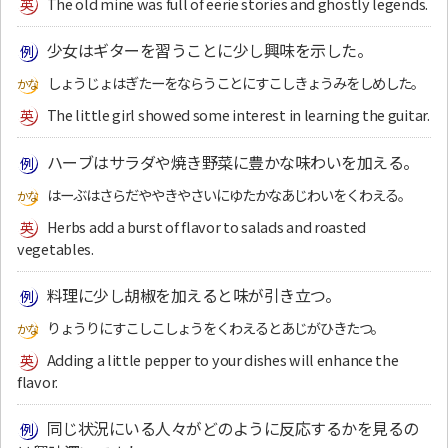
The old mine was full of eerie stories and ghostly legends.
少女はギターを習うことに少し興味を示した。
しょうじょはぎたーをならうことにすこしきょうみをしめした。
The little girl showed some interest in learning the guitar.
ハーブはサラダや焼き野菜に豊かな味わいを加える。
はーぶはさらだややきやさいにゆたかなあじわいをくわえる。
Herbs add a burst of flavor to salads and roasted
vegetables.
料理に少し胡椒を加えると味が引き立つ。
りょうりにすこしこしょうをくわえるとあじがひきたつ。
Adding a little pepper to your dishes will enhance the
flavor.
同じ状況にいる人々がどのように反応するかを見るの