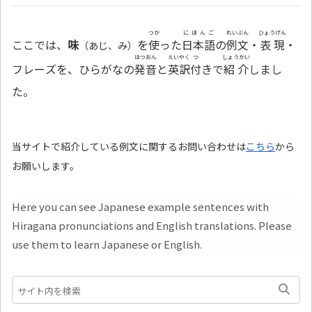
つか
にほんご
れいぶん
ひょうげん
ここでは、
味
を
使
った
日本語
の
例文
・
表現
・
（あじ、み）
はつおん
えいやく
つ
しょうかい
フレーズを、ひらがなの
発音
と
英訳
付
きで
紹介
しまし
た。
当サイトで紹介している例文に関するお問い合わせは
こちら
から
お願いします。
Here you can see Japanese example sentences with
Hiragana pronunciations and English translations. Please
use them to learn Japanese or English.