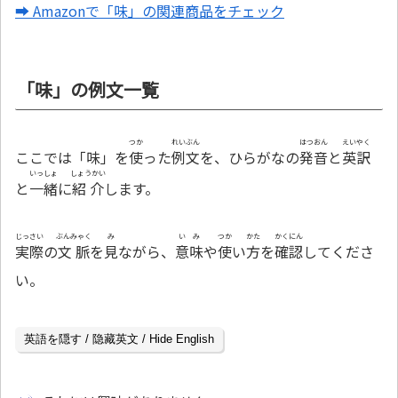
➡ Amazonで「味」の関連商品をチェック
「味」の例文一覧
つか
れいぶん
はつおん
えいやく
ここでは「味」を
使
った
例文
を、ひらがなの
発音
と
英訳
いっしょ
しょうかい
と
一緒
に
紹介
します。
じっさい
ぶんみゃく
み
いみ
つか
かた
かくにん
実際
の
文脈
を
見
ながら、
意味
や
使
い
方
を
確認
してくださ
い。
英語を隠す / 隐藏英文 / Hide English