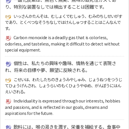
り、特別な装置なしでは検出することは困難です。
いっさんかたんそは、むしょくでむしゅう、むみのちしせいがす
であり、とくべつなそうちなしではけんしゅつすることはこんなんで
す。
Carbon monoxide is a deadly gas that is colorless,
odorless, and tasteless, making it difficult to detect without
special equipment.
個性は、私たちの興味や趣味、情熱を通じて表現さ
れ、将来の目標や夢、願望に反映される。
こせいは、わたしたちのきょうみやしゅみ、じょうねつをつうじ
てひょうげんされ、しょうらいのもくひょうやゆめ、がんぼうにはん
えいされる。
Individuality is expressed through our interests, hobbies
and passions, and is reflected in our goals, dreams and
aspirations for the future.
飲料には、喉の渇きを潤す、栄養を補給する、食事中