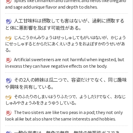
Spices like cinnamon and turmeric and herbs like oregano
and sage add unique flavor and depth to dishes.
人工甘味料は摂取しても害はないが、過剰に摂取する
と体に悪影響を及ぼす可能性がある。
じんこうかんみりょうはせっしゅしてもがいはないが、かじょう
にせっしゅするとからだにあくえいきょうをおよぼすかのうせいがあ
る。
Artificial sweeteners are not harmful when ingested, but
in excess they can have negative effects on the body.
その2人の姉妹は瓜二つで、容姿だけでなく、同じ趣味
や興味を共有している。
そのふたりのしまいはうりふたつで、ようしだけでなく、おなじ
しゅみやきょうみをきょうゆうしている。
The two sisters are like two peas in a pod; they not only
look alike but also share the same interests and hobbies.
一酸化炭素は、無色で無臭、無味の致死性ガスであ