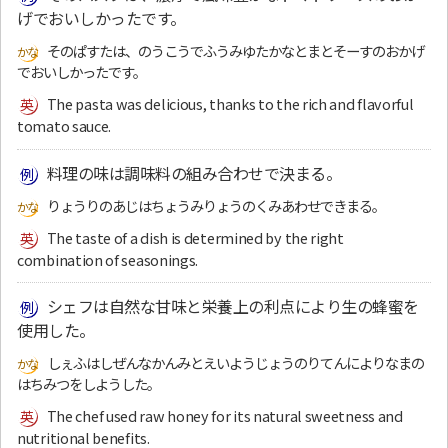
げでおいしかったです。
そのぱすたは、のうこうでふうみゆたかなとまとそーすのおかげ
でおいしかったです。
The pasta was delicious, thanks to the rich and flavorful
tomato sauce.
料理の味は調味料の組み合わせで決まる。
りょうりのあじはちょうみりょうのくみあわせできまる。
The taste of a dish is determined by the right
combination of seasonings.
シェフは自然な甘味と栄養上の利点により生の蜂蜜を
使用した。
しぇふはしぜんなかんみとえいようじょうのりてんによりなまの
はちみつをしようした。
The chef used raw honey for its natural sweetness and
nutritional benefits.