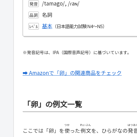
/tamago/, /ɾaɴ/
発音
名詞
品詞
基本
ﾚﾍﾞﾙ
※発音記号は、IPA（国際音声記号）に基づいています。
➡ Amazonで「卵」の関連商品をチェック
「卵」の例文一覧
つか
れいぶん
はつお
ここでは「卵」を
使
った
例文
を、ひらがなの
発