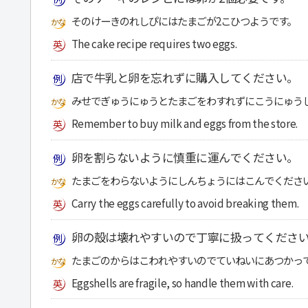
そのけーきのれしぴにはたまごが2こひつようです。
The cake recipe requires two eggs.
店で牛乳と卵を忘れずに購入してください。
みせでぎゅうにゅうとたまごをわすれずにこうにゅう
Remember to buy milk and eggs from the store.
卵を割らないように慎重に運んでください。
たまごをわらないようにしんちょうにはこんでくださ
Carry the eggs carefully to avoid breaking them.
卵の殻は壊れやすいので丁寧に扱ってくださ
たまごのからはこわれやすいのでていねいにあつかっ
Eggshells are fragile, so handle them with care.