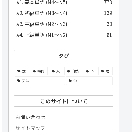
lv1. 基本単語 (N4～N5)
770
lv2. 初級単語 (N3～N4)
139
lv3. 中級単語 (N2～N3)
30
lv4. 上級単語 (N1～N2)
81
タグ
食
時間
人
自然
体
暦
天気
色
このサイトについて
お問い合わせ
サイトマップ