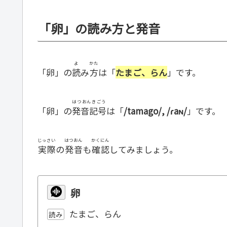
「卵」の読み方と発音
よ
かた
「卵」の
読
み
方
は「
たまご、らん
」です。
はつおんきごう
「卵」の
発音記号
は「
/tamago/, /ɾaɴ/
」です。
じっさい
はつおん
かくにん
実際
の
発音
も
確認
してみましょう。
卵
たまご、らん
読み