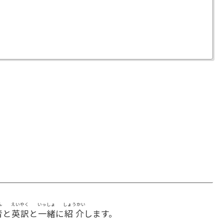
ん
えいやく
いっしょ
しょうかい
音
と
英訳
と
一緒
に
紹介
します。