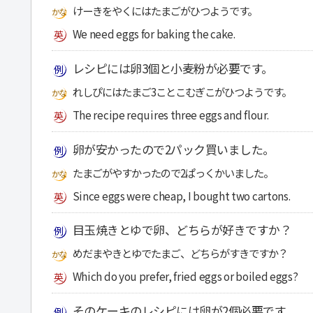
けーきをやくにはたまごがひつようです。
We need eggs for baking the cake.
レシピには卵3個と小麦粉が必要です。
れしぴにはたまご3ことこむぎこがひつようです。
The recipe requires three eggs and flour.
卵が安かったので2パック買いました。
たまごがやすかったので2ぱっくかいました。
Since eggs were cheap, I bought two cartons.
目玉焼きとゆで卵、どちらが好きですか？
めだまやきとゆでたまご、どちらがすきですか？
Which do you prefer, fried eggs or boiled eggs?
そのケーキのレシピには卵が2個必要です。