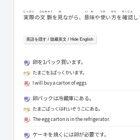
じっさい
ぶんみゃく
み
いみ
つか
かた
かくにん
実際
の
文脈
を
見
ながら、
意味
や
使
い
方
を
確認
し
英語を隠す / 隐藏英文 / Hide English
卵を1パック買います。
たまごを1ぱっくかいます。
I will buy a carton of eggs.
卵パックは冷蔵庫にある。
たまごぱっくはれいぞうこにある。
The egg carton is in the refrigerator.
ケーキを焼くには卵が必要です。