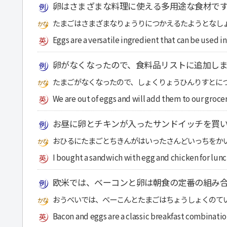
卵はさまざまな料理に使える多用途な食材で
たまごはさまざまなりょうりにつかえるたようとなし
Eggs are a versatile ingredient that can be used in 
卵がなくなったので、食料品リストに追加しま
たまごがなくなったので、しょくりょうひんりすとに
We are out of eggs and will add them to our grocery
お昼に卵とチキンが入ったサンドイッチを買
おひるにたまごとちきんがはいったさんどいっちをか
I bought a sandwich with egg and chicken for lunc
欧米では、ベーコンと卵は朝食の定番の組み
おうべいでは、べーこんとたまごはちょうしょくのて
Bacon and eggs are a classic breakfast combinati