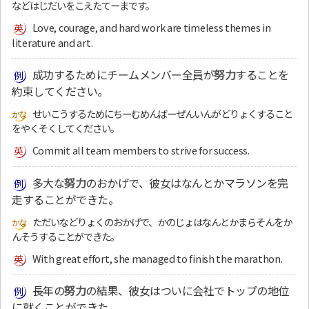
などはじだいをこえたてーまです。
Love, courage, and hard work are timeless themes in
literature and art.
成功するためにチームメンバー全員が
努力
することを
約束してください。
せいこうするためにちーむめんばーぜんいんがどりょくすること
をやくそくしてください。
Commit all team members to strive for success.
多大な
努力
のおかげで、彼女はなんとかマラソンを完
走することができた。
ただいなどりょくのおかげで、かのじょはなんとかまらそんをか
んそうすることができた。
With great effort, she managed to finish the marathon.
長年の
努力
の結果、彼女はついに会社でトップの地位
に就くことができた。