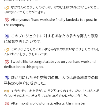
ながねんのどりょくのけっか、かのじょはついにかいしゃでとっ
ぷのちいにつくことができた。
After years of hard work, she finally landed a top post in
the company.
このプロジェクトに対するあなたの多大な
努力
と献身
に敬意を表したいです。
このぷろじぇくとにたいするあなたのただいなどりょくとけんし
んにけいいをひょうしたいです。
I would like to congratulate you on your hard work and
dedication to this project.
数か月にわたる外交
努力
の末、大臣は紛争地域での和
平協定の仲介に成功した。
すうかげつにわたるがいこうどりょくのすえ、だいじんはふんそ
うちいきでのわへいきょうていのちゅうかいにせいこうした。
After months of diplomatic efforts, the minister