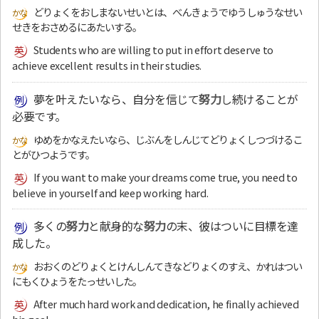
どりょくをおしまないせいとは、べんきょうでゆうしゅうなせい
せきをおさめるにあたいする。
Students who are willing to put in effort deserve to
achieve excellent results in their studies.
夢を叶えたいなら、自分を信じて
努力
し続けることが
必要です。
ゆめをかなえたいなら、じぶんをしんじてどりょくしつづけるこ
とがひつようです。
If you want to make your dreams come true, you need to
believe in yourself and keep working hard.
多くの
努力
と献身的な
努力
の末、彼はついに目標を達
成した。
おおくのどりょくとけんしんてきなどりょくのすえ、かれはつい
にもくひょうをたっせいした。
After much hard work and dedication, he finally achieved