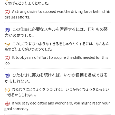
くのげんどうりょくとなった。
A strong desire to succeed was the driving force behind his
tireless efforts.
この仕事に必要なスキルを習得するには、何年もの
努
力
が必要でした。
このしごとにひつようなすきるをしゅうとくするには、なんねん
ものどりょくがひつようでした。
It took years of effort to acquire the skills needed for this
job.
ひたむきに
努力
を続ければ、いつか目標を達成できる
かもしれない。
ひたむきにどりょくをつづければ、いつかもくひょうをたっせい
できるかもしれない。
If you stay dedicated and work hard, you might reach your
goal someday.