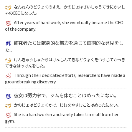
なんねんのどりょくのすえ、かのじょはさいしゅうてきにかいし
ゃのCEOになった。
After years of hard work, she eventually became the CEO
of the company.
研究者たちは献身的な
努力
を通じて画期的な発見をし
た。
けんきゅうしゃたちはけんしんてきなどりょくをつうじてかっき
てきなはっけんをした。
Through their dedicated efforts, researchers have made a
groundbreaking discovery.
彼女は
努力
家で、ジムを休むことはめったにない。
かのじょはどりょくかで、じむをやすむことはめったにない。
She is a hard worker and rarely takes time off from her
gym.