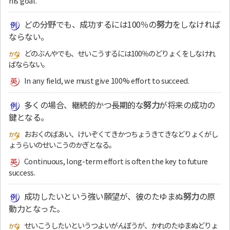
his goal.
どの分野でも、成功するには100％の
努力
をしなければ
ならない。
どのぶんやでも、せいこうするには100％のどりょくをしなけれ
ばならない。
In any field, we must give 100% effort to succeed.
多くの場合、継続的かつ長期的な
努力
が将来の成功の
鍵となる。
おおくのばあい、けいぞくてきかつちょうきてきなどりょくがし
ょうらいのせいこうのかぎとなる。
Continuous, long-term effort is often the key to future
success.
成功したいという強い願望が、彼のたゆまぬ
努力
の原
動力となった。
せいこうしたいというつよいがんぼうが、かれのたゆまぬどりょ