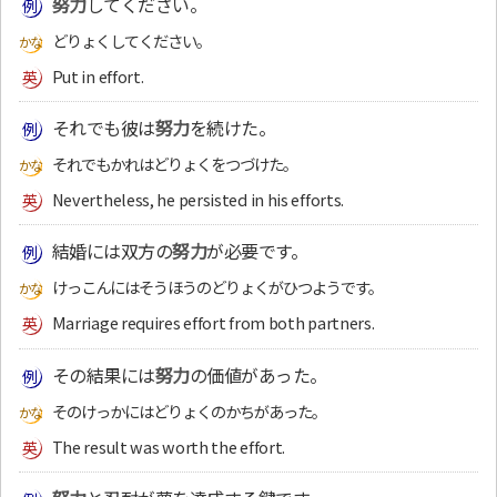
努力
してください。
どりょくしてください。
Put in effort.
それでも彼は
努力
を続けた。
それでもかれはどりょくをつづけた。
Nevertheless, he persisted in his efforts.
結婚には双方の
努力
が必要です。
けっこんにはそうほうのどりょくがひつようです。
Marriage requires effort from both partners.
その結果には
努力
の価値があった。
そのけっかにはどりょくのかちがあった。
The result was worth the effort.