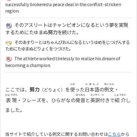
successfully brokered a peace deal in the conflict-stricken
region.
そのアスリートはチャンピオンになるという夢を実現
するためにたゆまぬ
努力
を続けた。
そのあすりーとはちゃんぴおんになるというゆめをじつげんする
ためにたゆまぬどりょくをつづけた。
The athlete worked tirelessly to realize his dream of
becoming a champion.
つか
にほんご
れいぶん
ここでは、
努力
を
使
った
日本語
の
例文
・
（どりょく）
ひょうげん
はつおん
えいやく
つ
しょうかい
表現
・フレーズを、ひらがなの
発音
と
英訳
付
きで
紹介
し
ました。
当サイトで紹介している例文に関するお問い合わせは
こちら
から