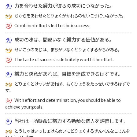
力を合わせた
努力
が彼らの成功につながった。
ちからをあわせたどりょくがかれらのせいこうにつながった。
Combined efforts led to their success.
成功の味は、間違いなく
努力
する価値がある。
せいこうのあじは、まちがいなくどりょくするかちがある。
The taste of success is definitely worth the effort.
努力
と決意があれば、目標を達成できるはずです。
どりょくとけついがあれば、もくひょうをたっせいできるはずで
す。
With effort and determination, you should be able to
achieve your goals.
当社は一所懸命に
努力
する勤勉な個人を評価します。
とうしゃはいっしょけんめいにどりょくするきんべんなこじんを