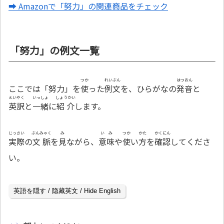
➡ Amazonで「努力」の関連商品をチェック
「努力」の例文一覧
つか
れいぶん
はつおん
ここでは「努力」を
使
った
例文
を、ひらがなの
発音
と
えいやく
いっしょ
しょうかい
英訳
と
一緒
に
紹介
します。
じっさい
ぶんみゃく
み
いみ
つか
かた
かくにん
実際
の
文脈
を
見
ながら、
意味
や
使
い
方
を
確認
してくださ
い。
英語を隠す / 隐藏英文 / Hide English