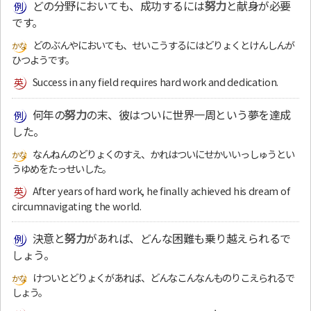
どの分野においても、成功するには
努力
と献身が必要
です。
どのぶんやにおいても、せいこうするにはどりょくとけんしんが
ひつようです。
Success in any field requires hard work and dedication.
何年の
努力
の末、彼はついに世界一周という夢を達成
した。
なんねんのどりょくのすえ、かれはついにせかいいっしゅうとい
うゆめをたっせいした。
After years of hard work, he finally achieved his dream of
circumnavigating the world.
決意と
努力
があれば、どんな困難も乗り越えられるで
しょう。
けついとどりょくがあれば、どんなこんなんものりこえられるで
しょう。