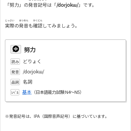
「努力」の
発音記号
は「
/doɾjokɯ/
」です。
じっさい
はつおん
かくにん
実際
の
発音
も
確認
してみましょう。
努力
どりょく
読み
/doɾjokɯ/
発音
名詞
品詞
基本
ﾚﾍﾞﾙ
※発音記号は、IPA（国際音声記号）に基づいています。