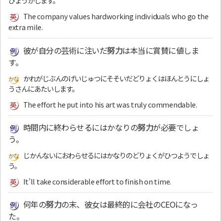
ひょうかします。
The company values hardworking individuals who go the
extra mile.
彼が自分の芸術に注いだ
努力
は本当に賞賛に値しま
す。
かれがじぶんのげいじゅつにそそいだどりょくはほんとうにしょ
うさんにあたいします。
The effort he put into his art was truly commendable.
時間内に終わらせるにはかなりの
努力
が必要でしょ
う。
じかんないにおわらせるにはかなりのどりょくがひつようでしょ
う。
It’ll take considerable effort to finish on time.
何年の
努力
の末、彼女は最終的に会社のCEOになっ
た。