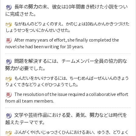
長年の
努力
の末、彼女は10年間書き続けた小説をつい
に完成させた。
ながねんのどりょくのすえ、かのじょは10ねんかんかきつづけた
しょうせつをついにかんせいさせた。
After many years of effort, she finally completed the
novel she had been writing for 10 years.
問題を解決するには、チームメンバー全員の協力的な
努力
が必要でした。
もんだいをかいけつするには、ちーむめんばーぜんいんのきょう
りょくてきなどりょくがひつようでした。
The resolution of the issue required a collaborative effort
from all team members.
文学や芸術作品における愛、勇気、
努力
などは時代を
越えたテーマです。
ぶんがくやげいじゅつさくひんにおけるあい、ゆうき、どりょく