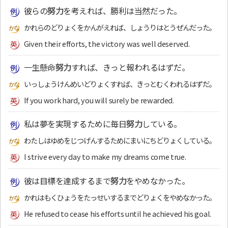
彼らの
努力
を考えれば、勝利は当然だった。
かれらのどりょくをかんがえれば、しょうりはとうぜんだった。
Given their efforts, the victory was well deserved.
一生懸命
努力
すれば、きっと報われるはずだ。
いっしょうけんめいどりょくすれば、きっとむくわれるはずだ。
If you work hard, you will surely be rewarded.
私は夢を実現するために毎日
努力
している。
わたしはゆめをじつげんするためにまいにちどりょくしている。
I strive every day to make my dreams come true.
彼は目標を達成するまで
努力
をやめなかった。
かれはもくひょうをたっせいするまでどりょくをやめなかった。
He refused to cease his efforts until he achieved his goal.