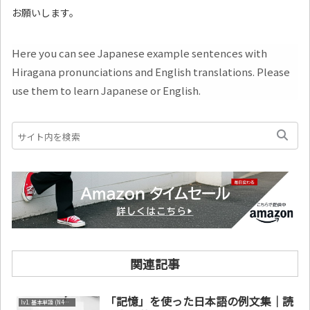
お願いします。
Here you can see Japanese example sentences with
Hiragana pronunciations and English translations. Please
use them to learn Japanese or English.
関連記事
「記憶」を使った日本語の例文集｜読
lv1. 基本単語 (N4～N5)