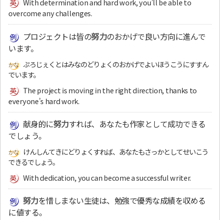
With determination and hard work, you’ll be able to
overcome any challenges.
プロジェクトは皆の
努力
のおかげで良い方向に進んで
います。
ぷろじぇくとはみなのどりょくのおかげでよいほうこうにすすん
でいます。
The project is moving in the right direction, thanks to
everyone’s hard work.
献身的に
努力
すれば、あなたも作家として成功できる
でしょう。
けんしんてきにどりょくすれば、あなたもさっかとしてせいこう
できるでしょう。
With dedication, you can become a successful writer.
努力
を惜しまない生徒は、勉強で優秀な成績を収める
に値する。