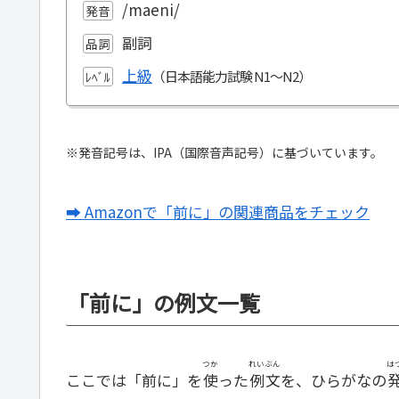
/maeni/
発音
副詞
品詞
上級
ﾚﾍﾞﾙ
※発音記号は、IPA（国際音声記号）に基づいています。
➡ Amazonで「前に」の関連商品をチェック
「前に」の例文一覧
つか
れいぶん
は
ここでは「前に」を
使
った
例文
を、ひらがなの