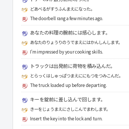
どあべるがすうふんまえになった。
The doorbell rang a few minutes ago.
あなたの料理の腕前には感心します。
あなたのりょうりのうでまえにはかんしんします。
I’m impressed by your cooking skills.
トラックは出発前に荷物を積み込んだ。
とらっくはしゅっぱつまえににもつをつみこんだ。
The truck loaded up before departing.
キーを錠前に差し込んで回します。
きーをじょうまえにさしこんでまわします。
Insert the key into the lock and turn.