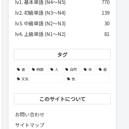
lv1. 基本単語 (N4～N5)
770
lv2. 初級単語 (N3～N4)
139
lv3. 中級単語 (N2～N3)
30
lv4. 上級単語 (N1～N2)
81
タグ
食
時間
人
自然
体
暦
天気
色
このサイトについて
お問い合わせ
サイトマップ