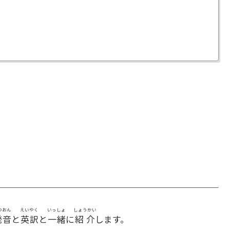
つおん
えいやく
いっしょ
しょうかい
発音
と
英訳
と
一緒
に
紹介
します。