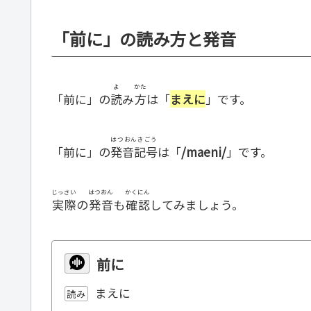
「前に」の読み方と発音
よ
かた
「前に」の
読
み
方
は「
まえに
」です。
はつおんきごう
「前に」の
発音記号
は「
/maeni/
」です。
じっさい
はつおん
かくにん
実際
の
発音
も
確認
してみましょう。
前に
まえに
読み