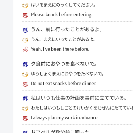
はいるまえにのっくしてください。
Please knock before entering.
うん、前に行ったことがあるよ。
うん、まえにいったことがあるよ。
Yeah, I’ve been there before.
夕食前におやつを食べないで。
ゆうしょくまえにおやつをたべないで。
Do not eat snacks before dinner.
私はいつも仕事の計画を事前に立てている。
わたしはいつもしごとのけいかくをじぜんにたててい
I always plan my work in advance.
ドアベルが数分前に鳴った。