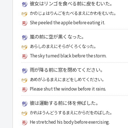
彼女はリンゴを食べる前に皮をむいた。
かのじょはりんごをたべるまえにかわをむいた。
She peeled the apple before eating it.
嵐の前に空が黒くなった。
あらしのまえにそらがくろくなった。
The sky turned black before the storm.
雨が降る前に窓を閉めてください。
あめがふるまえにまどをしめてください。
Please shut the window before it rains.
彼は運動する前に体を伸ばした。
かれはうんどうするまえにからだをのばした。
He stretched his body before exercising.