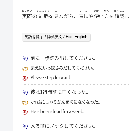
じっさい
ぶんみゃく
み
いみ
つか
かた
かくにん
実際
の
文脈
を
見
ながら、
意味
や
使
い
方
を
確認
し
英語を隠す / 隐藏英文 / Hide English
前に一歩踏み出してください。
まえにいっぽふみだしてください。
Please step forward.
彼は1週間前に亡くなった。
かれは1しゅうかんまえになくなった。
He’s been dead for a week.
入る前にノックしてください。