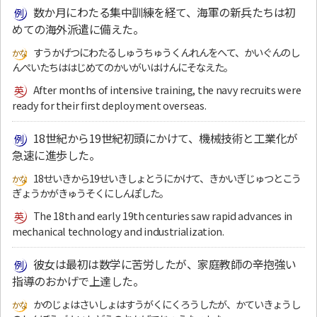
数か月にわたる集中訓練を経て、海軍の新兵たちは初
めての海外派遣に備えた。
すうかげつにわたるしゅうちゅうくんれんをへて、かいぐんのし
んぺいたちははじめてのかいがいはけんにそなえた。
After months of intensive training, the navy recruits were
ready for their first deployment overseas.
18世紀から19世紀初頭にかけて、機械技術と工業化が
急速に進歩した。
18せいきから19せいきしょとうにかけて、きかいぎじゅつとこう
ぎょうかがきゅうそくにしんぽした。
The 18th and early 19th centuries saw rapid advances in
mechanical technology and industrialization.
彼女は最初は数学に苦労したが、家庭教師の辛抱強い
指導のおかげで上達した。
かのじょはさいしょはすうがくにくろうしたが、かていきょうし