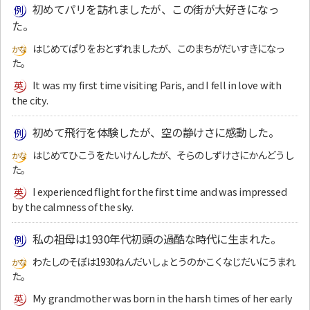
初めてパリを訪れましたが、この街が大好きになっ
た。
はじめてぱりをおとずれましたが、このまちがだいすきになっ
た。
It was my first time visiting Paris, and I fell in love with
the city.
初めて飛行を体験したが、空の静けさに感動した。
はじめてひこうをたいけんしたが、そらのしずけさにかんどうし
た。
I experienced flight for the first time and was impressed
by the calmness of the sky.
私の祖母は1930年代初頭の過酷な時代に生まれた。
わたしのそぼは1930ねんだいしょとうのかこくなじだいにうまれ
た。
My grandmother was born in the harsh times of her early