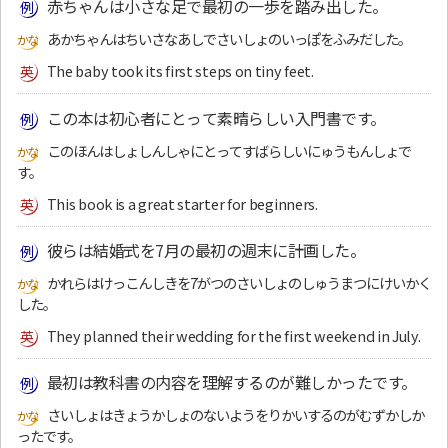
赤ちゃんは小さな足で最初の一歩を踏み出した。
あかちゃんはちいさなあしでさいしょのいっぽをふみだした。
The baby took its first steps on tiny feet.
この本は初心者にとって素晴らしい入門書です。
このほんはしょしんしゃにとってすばらしいにゅうもんしょで
す。
This book is a great starter for beginners.
彼らは結婚式を7月の最初の週末に計画した。
かれらはけっこんしきを7がつのさいしょのしゅうまつにけいかく
した。
They planned their wedding for the first weekend in July.
最初は教科書の内容を理解するのが難しかったです。
さいしょはきょうかしょのないようをりかいするのがむずかしか
ったです。