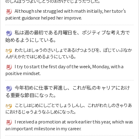
のしんぼうづよいしどうのおかげでじょうたつした。
Although she struggled with math initially, her tutor’s
patient guidance helped her improve.
私は週の最初である月曜日を、ポジティブな考え方で
始めるようにしている。
わたしはしゅうのさいしょであるげつようびを、ぽじてぃぶなか
んがえかたではじめるようにしている。
I try to start the first day of the week, Monday, with a
positive mindset.
今年初めに仕事で昇進し、これが私のキャリアにおけ
る重要な節目になった。
ことしはじめにしごとでしょうしんし、これがわたしのきゃりあ
におけるじゅうようなふしめになった。
I received a promotion at work earlier this year, which was
an important milestone in my career.