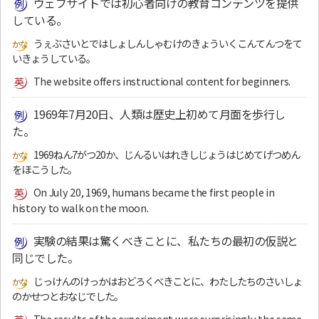
ウェブサイトでは初心者向けの教育コンテンツを提供
している。
うぇぶさいとではしょしんしゃむけのきょういくこんてんつをて
いきょうしている。
The website offers instructional content for beginners.
1969年7月20日、人類は歴史上初めて月面を歩行し
た。
1969ねん7がつ20か、じんるいはれきしじょうはじめてげつめん
をほこうした。
On July 20, 1969, humans became the first people in
history to walk on the moon.
実験の結果は驚くべきことに、私たちの最初の仮説と
同じでした。
じっけんのけっかはおどろくべきことに、わたしたちのさいしょ
のかせつとおなじでした。
The results of the experiment were surprisingly the same