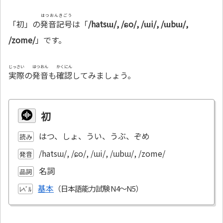
はつおんきごう
「初」の
発音記号
は「
/hatsɯ/, /ɕo/, /ɯi/, /ɯbɯ/,
/zome/
」です。
じっさい
はつおん
かくにん
実際
の
発音
も
確認
してみましょう。
初
はつ、しょ、うい、うぶ、ぞめ
読み
/hatsɯ/, /ɕo/, /ɯi/, /ɯbɯ/, /zome/
発音
名詞
品詞
基本
ﾚﾍﾞﾙ