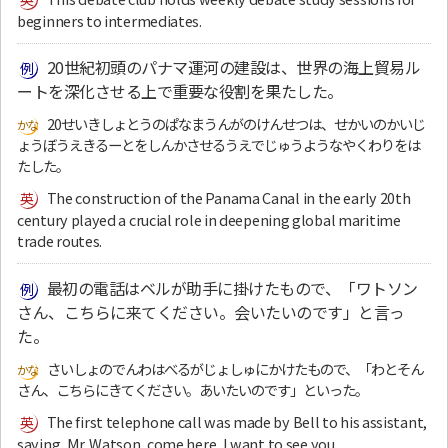
beginners to intermediates.
20世紀初頭のパナマ運河の建設は、世界の海上貿易ル
ートを深化させる上で重要な役割を果たした。
20せいきしょとうのぱなまうんがのけんせつは、せかいのかいじ
ょうぼうえきるーとをしんかさせるうえでじゅうようなやくわりをは
たした。
The construction of the Panama Canal in the early 20th
century played a crucial role in deepening global maritime
trade routes.
最初の電話はベルが助手に掛けたもので、「ワトソン
さん、こちらに来てください。会いたいのです」と言っ
た。
さいしょのでんわはべるがじょしゅにかけたもので、「わとそん
さん、こちらにきてください。あいたいのです」といった。
The first telephone call was made by Bell to his assistant,
saying, Mr. Watson, come here, I want to see you.