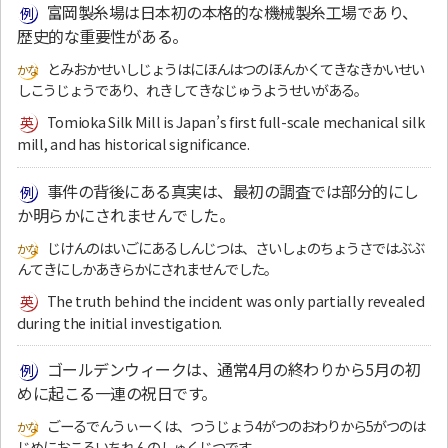
富岡製糸場は日本初の本格的な機械製糸工場であり、
歴史的な重要性がある。
とみおかせいしじょうはにほんはつのほんかくてきなきかいせい
しこうじょうであり、れきしてきなじゅうようせいがある。
Tomioka Silk Mill is Japan’s first full-scale mechanical silk
mill, and has historical significance.
事件の背後にある真実は、最初の調査では部分的にし
か明らかにされませんでした。
じけんのはいごにあるしんじつは、さいしょのちょうさではぶぶ
んてきにしかあきらかにされませんでした。
The truth behind the incident was only partially revealed
during the initial investigation.
ゴールデンウィークは、通常4月の終わりから5月の初
めに起こる一連の祝日です。
ごーるでんうぃーくは、つうじょう4がつのおわりから5がつのは
じめにおこるいちれんのしゅくじつです。