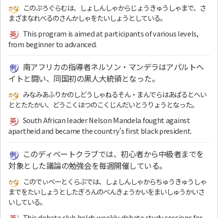
このぷろぐらむは、しょしんしゃからじょうきゅうしゃまで、さ
まざまなれべるのさんかしゃをたいしょうとしている。
This program is aimed at participants of various levels,
from beginner to advanced.
南アフリカの指導者ネルソン・マンデラはアパルトヘ
イトと闘い、同国初の黒人大統領となった。
みなみあふりかのしどうしゃねるそん・まんでらはあぱるとへい
ととたたかい、どうこくはつのこくじんだいとうりょうとなった。
South African leader Nelson Mandela fought against
apartheid and became the country’s first black president.
このディベートクラブでは、初心者から中級者までを
対象とした議論の勉強会を毎週開催している。
このでぃべーとくらぶでは、しょしんしゃからちゅうきゅうしゃ
までをたいしょうとしたぎろんのべんきょうかいをまいしゅうかいさ
いしている。
This debate club holds weekly debate study sessions for