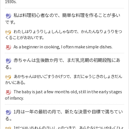
1930s.
私は料理初心者なので、簡単な料理を作ることが多い
です。
わたしはりょうりしょしんしゃなので、かんたんなりょうりをつ
くることがおおいです。
As a beginner in cooking, I often make simple dishes.
赤ちゃんは生後数か月で、まだ乳児期の初期段階にあ
る。
あかちゃんはせいごすうかげつで、まだにゅうじきのしょきだん
かいにある。
The baby is just a few months old, still in the early stages
of infancy.
1月は一年の最初の月で、新たな決意や目標で満ちてい
る。
1がつはいちねんのさいしょのつきで、あらたなけついやもくひょ