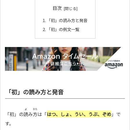
目次
「初」の読み方と発音
「初」の例文一覧
「初」の読み方と発音
よ
かた
「初」の
読
み
方
は「
はつ、しょ、うい、うぶ、ぞめ
」で
す。