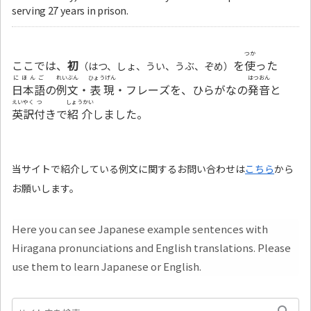
serving 27 years in prison.
つか
ここでは、
初
を
使
った
（はつ、しょ、うい、うぶ、ぞめ）
にほんご
れいぶん
ひょうげん
はつおん
日本語
の
例文
・
表現
・フレーズを、ひらがなの
発音
と
えいやく
つ
しょうかい
英訳
付
きで
紹介
しました。
当サイトで紹介している例文に関するお問い合わせは
こちら
から
お願いします。
Here you can see Japanese example sentences with
Hiragana pronunciations and English translations. Please
use them to learn Japanese or English.