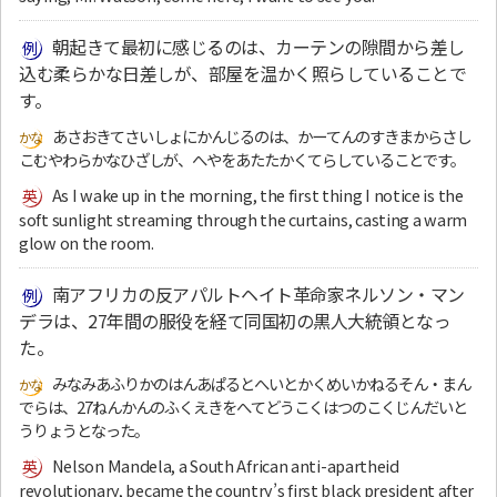
朝起きて最初に感じるのは、カーテンの隙間から差し
込む柔らかな日差しが、部屋を温かく照らしていることで
す。
あさおきてさいしょにかんじるのは、かーてんのすきまからさし
こむやわらかなひざしが、へやをあたたかくてらしていることです。
As I wake up in the morning, the first thing I notice is the
soft sunlight streaming through the curtains, casting a warm
glow on the room.
南アフリカの反アパルトヘイト革命家ネルソン・マン
デラは、27年間の服役を経て同国初の黒人大統領となっ
た。
みなみあふりかのはんあぱるとへいとかくめいかねるそん・まん
でらは、27ねんかんのふくえきをへてどうこくはつのこくじんだいと
うりょうとなった。
Nelson Mandela, a South African anti-apartheid
revolutionary, became the country’s first black president after