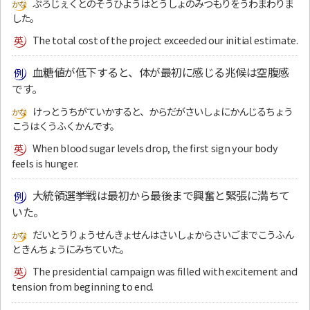
ぷろじぇくとのそうひようはとうしょのみつもりをうわまわりま
した。
The total cost of the project exceeded our initial estimate.
血糖値が低下すると、体が最初に感じる兆候は空腹感
です。
けっとうちがていかすると、からだがさいしょにかんじるちょう
こうはくうふくかんです。
When blood sugar levels drop, the first sign your body
feels is hunger.
大統領選挙戦は最初から最後まで興奮と緊張に満ちて
いた。
だいとうりょうせんきょせんはさいしょからさいごまでこうふん
ときんちょうにみちていた。
The presidential campaign was filled with excitement and
tension from beginning to end.