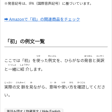
※発音記号は、IPA（国際音声記号）に基づいています。
➡ Amazonで「初」の関連商品をチェック
「初」の例文一覧
つか
れいぶん
はつおん
えいやく
ここでは「初」を
使
った
例文
を、ひらがなの
発音
と
英訳
いっしょ
しょうかい
と
一緒
に
紹介
します。
じっさい
ぶんみゃく
み
いみ
つか
かた
かくにん
実際
の
文脈
を
見
ながら、
意味
や
使
い
方
を
確認
してくださ
い。
英語を隠す / 隐藏英文 / Hide English