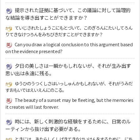
提示された証拠に基づいて、この議論に対して論理的
な結論を導き
出す
ことができますか？
ていじされたしょうこにもとづいて、このぎろんにたいしてろん
りてきなけつろんをみちびきだすことができますか？
Can you draw a logical conclusion to this argument based
on the evidence presented?
夕日の美しさは一瞬かもしれないが、それが生み
出す
思い出は永遠に残る。
ゆうひのうつくしさはいっしゅんかもしれないが、それがうみだ
すおもいではえいえんにのこる。
The beauty of a sunset may be fleeting, but the memories
it creates will last forever.
時には、新しく刺激的な経験をするために、日常のル
ーティンから抜け
出す
必要がある。
ときには、あたらしくしげきてきなけいけんをするために、にち