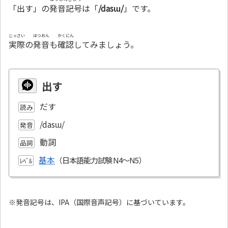
「出す」の
発音記号
は「
/dasɯ/
」です。
じっさい
はつおん
かくにん
実際
の
発音
も
確認
してみましょう。
出す
だす
読み
/dasɯ/
発音
動詞
品詞
基本
ﾚﾍﾞﾙ
※発音記号は、IPA（国際音声記号）に基づいています。