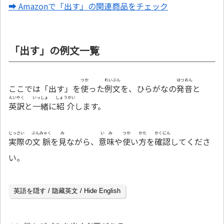
➡ Amazonで「出す」の関連商品をチェック
「出す」の例文一覧
つか
れいぶん
はつおん
ここでは「出す」を
使
った
例文
を、ひらがなの
発音
と
えいやく
いっしょ
しょうかい
英訳
と
一緒
に
紹介
します。
じっさい
ぶんみゃく
み
いみ
つか
かた
かくにん
実際
の
文脈
を
見
ながら、
意味
や
使
い
方
を
確認
してくださ
い。
英語を隠す / 隐藏英文 / Hide English