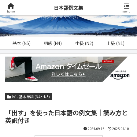
日本語例文集
home
menu
基本 (N5)
初級 (N4)
中級 (N2)
上級 (N1)
lv1. 基本単語 (N4～N5)
「出す」を使った日本語の例文集｜読み方と
英訳付き
2024.09.16
2025.04.10