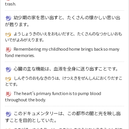
trash.
幼少期の家を思い
出す
と、たくさんの懐かしい思い出
が甦ります。
ようしょうきのいえをおもいだすと、たくさんのなつかしいおも
いでがよみがえります。
Remembering my childhood home brings back so many
fond memories.
心臓の主な機能は、血液を全身に送り
出す
ことです。
しんぞうのおもなきのうは、けつえきをぜんしんにおくりだすこ
とです。
The heart’s primary function is to pump blood
throughout the body.
このドキュメンタリーは、この都市の闇と光を映し
出
す
ことを目的としていた。