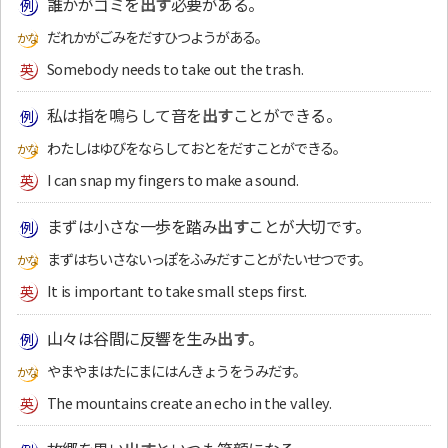
誰かがゴミを
出す
必要がある。
だれかがごみをだすひつようがある。
Somebody needs to take out the trash.
私は指を鳴らして音を
出す
ことができる。
わたしはゆびをならしておとをだすことができる。
I can snap my fingers to make a sound.
まずは小さな一歩を踏み
出す
ことが大切です。
まずはちいさないっぽをふみだすことがたいせつです。
It is important to take small steps first.
山々は谷間に反響を生み
出す
。
やまやまはたにまにはんきょうをうみだす。
The mountains create an echo in the valley.