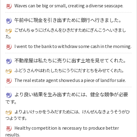
Waves can be big or small, creating a diverse seascape.
午前中に現金を引き
出す
ために銀行へ行きました。
ごぜんちゅうにげんきんをひきだすためにぎんこうへいきまし
た。
I went to the bank to withdraw some cash in the morning.
不動産屋は私たちに売りに
出す
土地を見せてくれた。
ふどうさんやはわたしたちにうりにだすとちをみせてくれた。
The real estate agent showed us a piece of land for sale.
より良い結果を生み
出す
ためには、健全な競争が必要
です。
よりよいけっかをうみだすためには、けんぜんなきょうそうがひ
つようです。
Healthy competition is necessary to produce better
results.