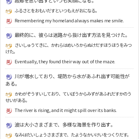
故郷を思い
出す
といつも笑顔になる。
ふるさとをおもいだすといつもえがおになる。
Remembering my homeland always makes me smile.
最終的に、彼らは迷路から抜け
出す
方法を見つけた。
さいしゅうてきに、かれらはめいろからぬけだすほうほうをみつ
けた。
Eventually, they found their way out of the maze.
川が増水しており、堤防から水があふれ
出す
可能性が
ある。
かわがぞうすいしており、ていぼうからみずがあふれだすかのう
せいがある。
The river is rising, and it might spill over its banks.
波は大小さまざまで、多様な海景を作り
出す
。
なみはだいしょうさまざまで、たようなかいけいをつくりだす。