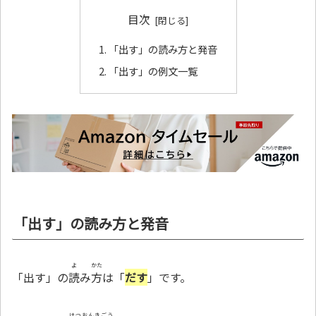
目次
「出す」の読み方と発音
「出す」の例文一覧
「出す」の読み方と発音
よ
かた
「出す」の
読
み
方
は「
だす
」です。
はつおんきごう