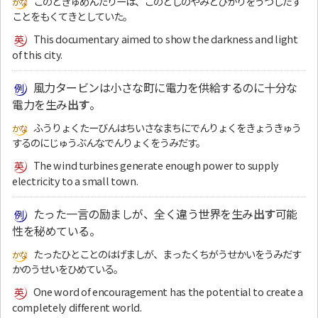
このどきゅめんたりーは、このとしのやみとひかりをうつしだす
ことをもくてきとしていた。
This documentary aimed to show the darkness and light
of this city.
風力タービンは小さな町に電力を供給するのに十分な
電力を生み
出す
。
ふうりょくたーびんはちいさなまちにでんりょくをきょうきゅう
するのにじゅうぶんなでんりょくをうみだす。
The wind turbines generate enough power to supply
electricity to a small town.
たった一言の励ましが、全く違う世界を生み
出す
可能
性を秘めている。
たったひとことのはげましが、まったくちがうせかいをうみだす
かのうせいをひめている。
One word of encouragement has the potential to create a
completely different world.