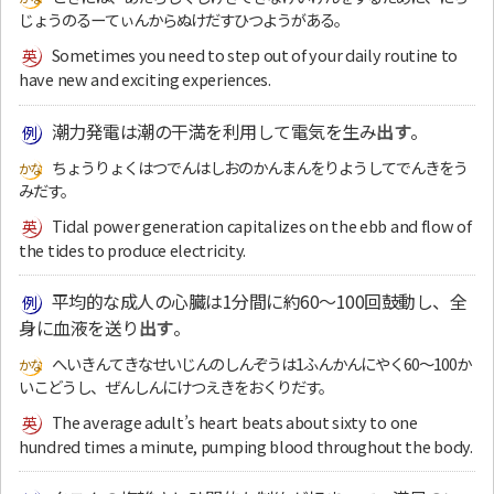
じょうのるーてぃんからぬけだすひつようがある。
Sometimes you need to step out of your daily routine to
have new and exciting experiences.
潮力発電は潮の干満を利用して電気を生み
出す
。
ちょうりょくはつでんはしおのかんまんをりようしてでんきをう
みだす。
Tidal power generation capitalizes on the ebb and flow of
the tides to produce electricity.
平均的な成人の心臓は1分間に約60～100回鼓動し、全
身に血液を送り
出す
。
へいきんてきなせいじんのしんぞうは1ふんかんにやく60～100か
いこどうし、ぜんしんにけつえきをおくりだす。
The average adult’s heart beats about sixty to one
hundred times a minute, pumping blood throughout the body.