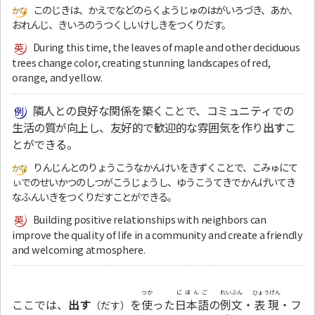
このじきは、かえでなどのらくようじゅのはがいろづき、あか、
おれんじ、きいろのうつくしいけしきをつくりだす。
During this time, the leaves of maple and other deciduous
trees change color, creating stunning landscapes of red,
orange, and yellow.
隣人との良好な関係を築くことで、コミュニティでの
生活の質が向上し、友好的で歓迎的な雰囲気を作り
出す
こ
とができる。
りんじんとのりょうこうなかんけいをきずくことで、こみゅにて
ぃでのせいかつのしつがこうじょうし、ゆうこうてきでかんげいてき
なふんいきをつくりだすことができる。
Building positive relationships with neighbors can
improve the quality of life in a community and create a friendly
and welcoming atmosphere.
つか
にほんご
れいぶん
ひょうげん
ここでは、
出す
を
使
った
日本語
の
例文
・
表現
・フ
（だす）