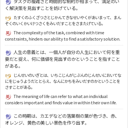
タスクの複雑さと時間的な制約が相まって、満足のい
く解決策を見
出す
ことを妨げている。
たすくのふくざつさとじかんてきなせいやくがあいまって、まん
ぞくのいくかいけつさくをみいだすことをさまたげている。
The complexity of the task, combined with time
constraints, hinders our ability to find a satisfactory solution.
人生の意義とは、一個人が自分の人生において何を重
要だと捉え、何に価値を見
出す
のかということを指すこと
がある。
じんせいのいぎとは、いちこじんがじぶんのじんせいにおいてな
にをじゅうようだととらえ、なんにかちをみいだすのかということを
さすことがある。
The meaning of life can refer to what an individual
considers important and finds value in within their own life.
この時期は、カエデなどの落葉樹の葉が色づき、赤、
オレンジ、黄色の美しい景色を作り
出す
。