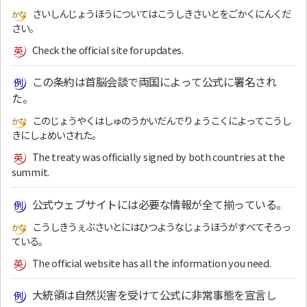
さいしんじょうほうについてはこうしきさいとをごかくにんくだ
さい。
Check the official site for updates.
この条約は首脳会談で両国によって公式に署名され
た。
このじょうやくはしゅのうかいだんでりょうこくによってこうし
きにしょめいされた。
The treaty was officially signed by both countries at the
summit.
公式ウェブサイトには必要な情報が全て揃っている。
こうしきうぇぶさいとにはひつようなじょうほうがすべてそろっ
ている。
The official website has all the information you need.
大統領は自然災害を受けて公式に非常事態を宣言し