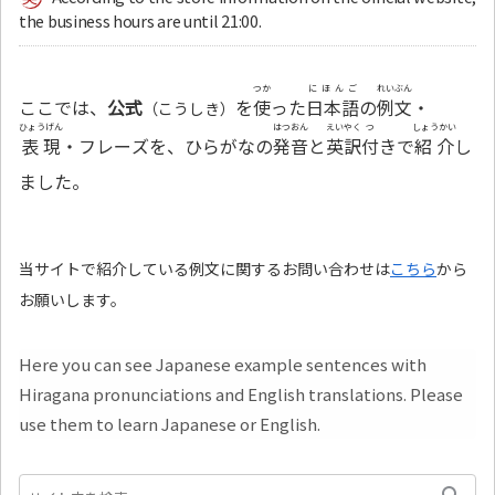
the business hours are until 21:00.
つか
にほんご
れいぶん
ここでは、
公式
を
使
った
日本語
の
例文
・
（こうしき）
ひょうげん
はつおん
えいやく
つ
しょうかい
表現
・フレーズを、ひらがなの
発音
と
英訳
付
きで
紹介
し
ました。
当サイトで紹介している例文に関するお問い合わせは
こちら
から
お願いします。
Here you can see Japanese example sentences with
Hiragana pronunciations and English translations. Please
use them to learn Japanese or English.