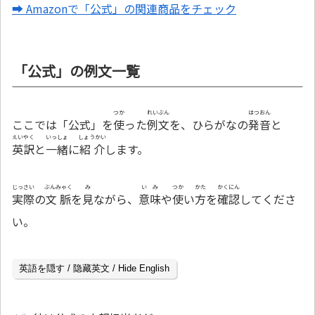
➡ Amazonで「公式」の関連商品をチェック
「公式」の例文一覧
つか
れいぶん
はつおん
ここでは「公式」を
使
った
例文
を、ひらがなの
発音
と
えいやく
いっしょ
しょうかい
英訳
と
一緒
に
紹介
します。
じっさい
ぶんみゃく
み
いみ
つか
かた
かくにん
実際
の
文脈
を
見
ながら、
意味
や
使
い
方
を
確認
してくださ
い。
英語を隠す / 隐藏英文 / Hide English