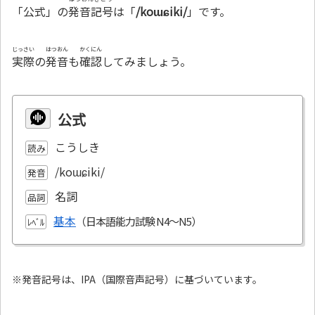
「公式」の
発音記号
は「
/koɯɕiki/
」です。
じっさい
はつおん
かくにん
実際
の
発音
も
確認
してみましょう。
公式
こうしき
読み
/koɯɕiki/
発音
名詞
品詞
基本
ﾚﾍﾞﾙ
※発音記号は、IPA（国際音声記号）に基づいています。