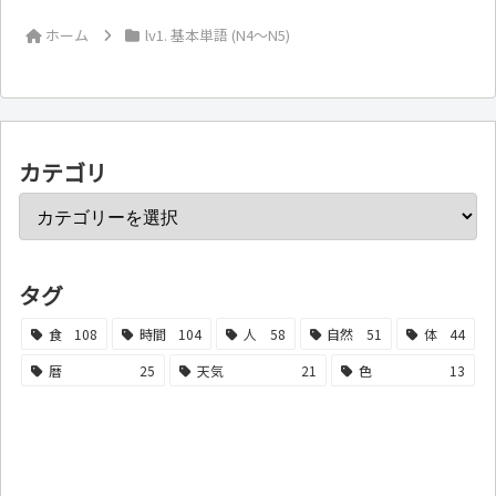
ホーム
lv1. 基本単語 (N4～N5)
カテゴリ
タグ
食
108
時間
104
人
58
自然
51
体
44
暦
25
天気
21
色
13