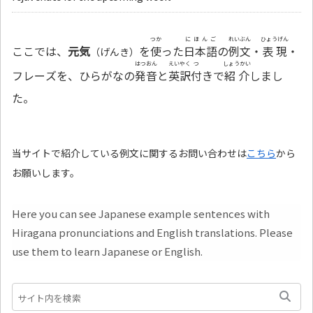
つか
にほんご
れいぶん
ひょうげん
ここでは、
元気
を
使
った
日本語
の
例文
・
表現
・
（げんき）
はつおん
えいやく
つ
しょうかい
フレーズを、ひらがなの
発音
と
英訳
付
きで
紹介
しまし
た。
当サイトで紹介している例文に関するお問い合わせは
こちら
から
お願いします。
Here you can see Japanese example sentences with
Hiragana pronunciations and English translations. Please
use them to learn Japanese or English.