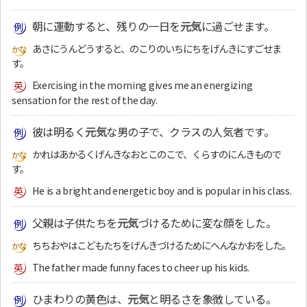
朝に運動すると、残りの一日を
元気
に過ごせます。
あさにうんどうすると、のこりのいちにちをげんきにすごせま
す。
Exercising in the morning gives me an energizing
sensation for the rest of the day.
彼は明るく
元気
な男の子で、クラスの人気者です。
かれはあかるくげんきなおとこのこで、くらすのにんきもので
す。
He is a bright and energetic boy and is popular in his class.
父親は子供たちを
元気
づけるために変な顔をした。
ちちおやはこどもたちをげんきづけるためにへんなかおをした。
The father made funny faces to cheer up his kids.
ひまわりの黄色は、
元気
と明るさを象徴している。