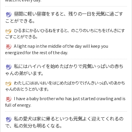
昼間に軽い昼寝をすると、残りの一日を
元気
に過ごす
ことができる。
ひるまにかるいひるねをすると、のこりのいちにちをげんきにす
ごすことができる。
A light nap in the middle of the day will keep you
energized for the rest of the day.
私にはハイハイを始めたばかりで
元気
いっぱいの赤ち
ゃんの弟がいます。
わたしにははいはいをはじめたばかりでげんきいっぱいのあかち
ゃんのおとうとがいます。
I have a baby brother who has just started crawling and is
full of energy.
私の愛犬は家に帰るといつも
元気
よく迎えてくれるの
で、私の気分も明るくなる。