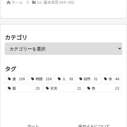
ホーム
lv1. 基本単語 (N4～N5)
カテゴリ
タグ
食
108
時間
104
人
58
自然
51
体
44
暦
25
天気
21
色
13
ホーム
当サイトについて