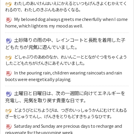
わたしのあいけんはいえにかえるといつもげんきよくむかえてく
れるので、わたしのきぶんもあかるくなる。
My beloved dog always greets me cheerfully when I come
home, which lightens my mood as well.
土砂降りの雨の中、レインコートと長靴を着用した子
どもたちが
元気
に遊んでいました。
どしゃぶりのあめのなか、れいんこーととながぐつをちゃくよう
したこどもたちがげんきにあそんでいました。
In the pouring rain, children wearing raincoats and rain
boots were energetically playing.
土曜日と日曜日は、次の一週間に向けてエネルギーを
充電し、
元気
を取り戻す貴重な日です。
どようびとにちようびは、つぎのいっしゅうかんにむけてえねる
ぎーをじゅうでんし、げんきをとりもどすきちょうなひです。
Saturday and Sunday are precious days to recharge and
rejuvenate for the upcoming week.