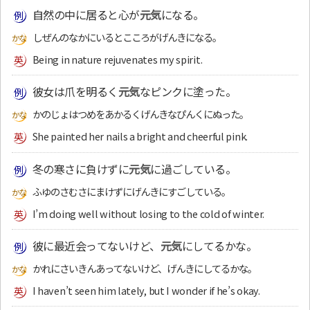
自然の中に居ると心が
元気
になる。
しぜんのなかにいるとこころがげんきになる。
Being in nature rejuvenates my spirit.
彼女は爪を明るく
元気
なピンクに塗った。
かのじょはつめをあかるくげんきなぴんくにぬった。
She painted her nails a bright and cheerful pink.
冬の寒さに負けずに
元気
に過ごしている。
ふゆのさむさにまけずにげんきにすごしている。
I’m doing well without losing to the cold of winter.
彼に最近会ってないけど、
元気
にしてるかな。
かれにさいきんあってないけど、げんきにしてるかな。
I haven’t seen him lately, but I wonder if he’s okay.