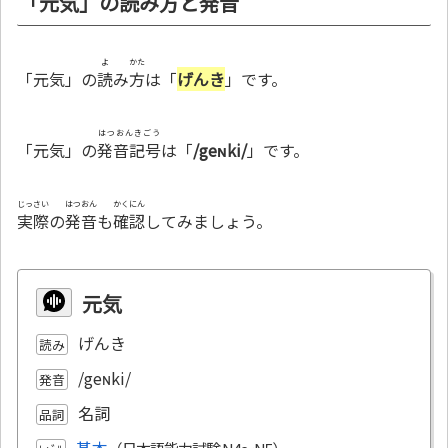
「元気」の読み方と発音
よ
かた
「元気」の
読
み
方
は「
げんき
」です。
はつおんきごう
「元気」の
発音記号
は「
/geɴki/
」です。
じっさい
はつおん
かくにん
実際
の
発音
も
確認
してみましょう。
元気
げんき
読み
/geɴki/
発音
名詞
品詞