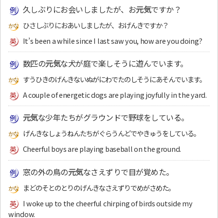
久しぶりにお会いしましたが、お
元気
ですか？
ひさしぶりにおあいしましたが、おげんきですか？
It’s been a while since I last saw you, how are you doing?
数匹の
元気
な犬が庭で楽しそうに遊んでいます。
すうひきのげんきないぬがにわでたのしそうにあそんでいます。
A couple of energetic dogs are playing joyfully in the yard.
元気
な少年たちがグラウンドで野球をしている。
げんきなしょうねんたちがぐらうんどでやきゅうをしている。
Cheerful boys are playing baseball on the ground.
窓の外の鳥の
元気
なさえずりで目が覚めた。
まどのそとのとりのげんきなさえずりでめがさめた。
I woke up to the cheerful chirping of birds outside my
window.