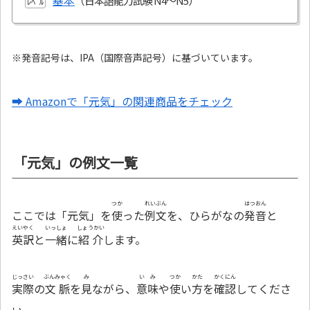
基本
ﾚﾍﾞﾙ
※発音記号は、IPA（国際音声記号）に基づいています。
➡ Amazonで「元気」の関連商品をチェック
「元気」の例文一覧
つか
れいぶん
はつおん
ここでは「元気」を
使
った
例文
を、ひらがなの
発音
と
えいやく
いっしょ
しょうかい
英訳
と
一緒
に
紹介
します。
じっさい
ぶんみゃく
み
いみ
つか
かた
かくにん
実際
の
文脈
を
見
ながら、
意味
や
使
い
方
を
確認
してくださ