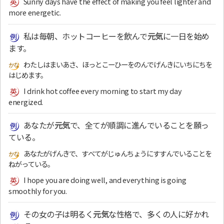
Sunny days have the effect of making you feel lighter and
more energetic.
私は毎朝、ホットコーヒーを飲んで
元気
に一日を始め
ます。
わたしはまいあさ、ほっとこーひーをのんでげんきにいちにちを
はじめます。
I drink hot coffee every morning to start my day
energized.
あなたが
元気
で、全てが順調に進んでいることを願っ
ている。
あなたがげんきで、すべてがじゅんちょうにすすんでいることを
ねがっている。
I hope you are doing well, and everything is going
smoothly for you.
その女の子は明るく
元気
な性格で、多くの人に好かれ