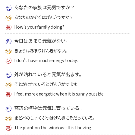
あなたの家族は
元気
ですか？
あなたのかぞくはげんきですか？
How’s your family doing?
今日はあまり
元気
がない。
きょうはあまりげんきがない。
I don’t have much energy today.
外が晴れていると
元気
が出ます。
そとがはれているとげんきがでます。
I feel more energetic when it is sunny outside.
窓辺の植物は
元気
に育っている。
まどべのしょくぶつはげんきにそだっている。
The plant on the windowsill is thriving.