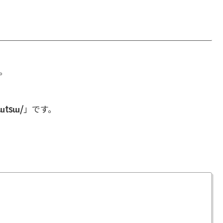
。
ɯtsɯ/
」です。