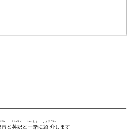
つおん
えいやく
いっしょ
しょうかい
発音
と
英訳
と
一緒
に
紹介
します。