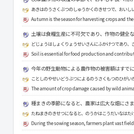
あきはのうさくぶつのしゅうかくのきせつで、おいし
Autumn is the season for harvesting crops and the
土壌は食糧生産に不可欠であり、作物の健全な
どじょうはしょくりょうせいさんにふかけつであり、
Soil is essential for food production and contribu
今年の野生動物による農作物の被害額はすで
ことしのやせいどうぶつによるのうさくもつのひがい
The amount of crop damage caused by wild animals
種まきの季節になると、農家は広大な畑にさ
たねまきのきせつになると、のうかはこうだいなはた
During the sowing season, farmers plant vast fields