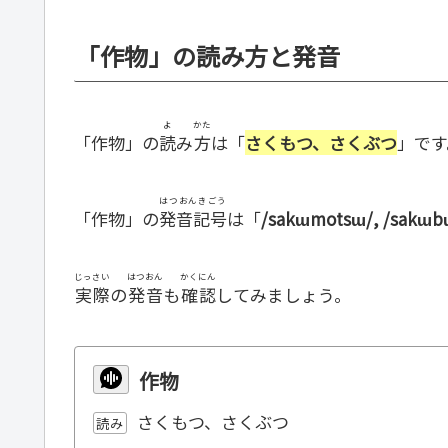
「作物」の読み方と発音
よ
かた
「作物」の
読
み
方
は「
さくもつ、さくぶつ
」です
はつおんきごう
「作物」の
発音記号
は「
/sakɯmotsɯ/, /sakɯb
じっさい
はつおん
かくにん
実際
の
発音
も
確認
してみましょう。
作物
さくもつ、さくぶつ
読み