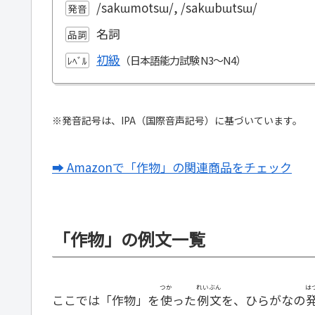
/sakɯmotsɯ/, /sakɯbɯtsɯ/
発音
名詞
品詞
初級
ﾚﾍﾞﾙ
※発音記号は、IPA（国際音声記号）に基づいています。
➡ Amazonで「作物」の関連商品をチェック
「作物」の例文一覧
つか
れいぶん
は
ここでは「作物」を
使
った
例文
を、ひらがなの