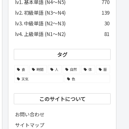
lv1. 基本単語 (N4～N5)
770
lv2. 初級単語 (N3～N4)
139
lv3. 中級単語 (N2～N3)
30
lv4. 上級単語 (N1～N2)
81
タグ
食
時間
人
自然
体
暦
天気
色
このサイトについて
お問い合わせ
サイトマップ