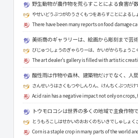
野生動物が農作物を荒らすことによる食害が
やせいどうぶつがのうさくもつをあらすことによるし
There have been many reports on food damage cau
美術商のギャラリーは、絵画から彫刻まで芸
びじゅつしょうのぎゃらりーは、かいがからちょうこ
The art dealer’s gallery is filled with artistic crea
酸性雨は作物や森林、建築物だけでなく、人
さんせいうはさくもつやしんりん、けんちくぶつだけ
Acid rain has a negative impact not only on crops,
トウモロコシは世界の多くの地域で主食作物
とうもろこしはせかいのおおくのちいきでしゅしょく
Corn is a staple crop in many parts of the world an