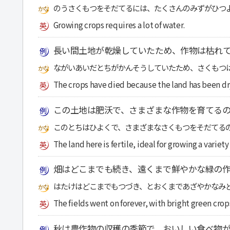
のうさくもつをそだてるには、たくさんのみずがひつ
Growing crops requires a lot of water.
長い間土地が乾燥していたため、作物は枯れ
ながいあいだとちがかんそうしていたため、さくもつ
The crops have died because the land has been dry
この土地は肥沃で、さまざまな作物を育てるの
このとちはひよくで、さまざまなさくもつをそだてる
The land here is fertile, ideal for growing a variety
畑はどこまでも続き、遠くまで鮮やかな緑の
はたけはどこまでもつづき、とおくまであざやかなみ
The fields went on forever, with bright green crops
秋は農作物の収穫の季節で、おいしい食べ物