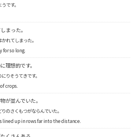
ようです。
てしまった。
はかれてしまった。
 for so long.
に理想的です。
のにりそうてきです。
 of crops.
作物が並んでいた。
どりのさくもつがならんでいた。
 lined up in rows far into the distance.
がたくさんある。