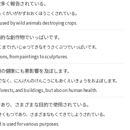
数多く報告されている。
ょくがいがかずおおくほうこくされている。
sed by wild animals destroying crops.
術的な創作物でいっぱいです。
くまでげいじゅつてきなそうさくぶつでいっぱいです。
tions, from paintings to sculptures.
間の健康にも悪影響を及ぼします。
でなく、にんげんのけんこうにもあくえいきょうをおよぼします。
 forests, and buildings, but also on human health.
であり、さまざまな目的で使用されている。
さくもつであり、さまざまなもくてきでしようされている。
d is used for various purposes.