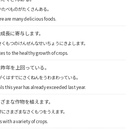
いたべものがたくさんある。
re are many delicious foods.
成長に寄与します。
さくもつのけんぜんなせいちょうにきよします。
tes to the healthy growth of crops.
に昨年を上回っている。
がくはすでにさくねんをうわまわっている。
 this year has already exceeded last year.
まざまな作物を植えます。
けにさまざまなさくもつをうえます。
 with a variety of crops.