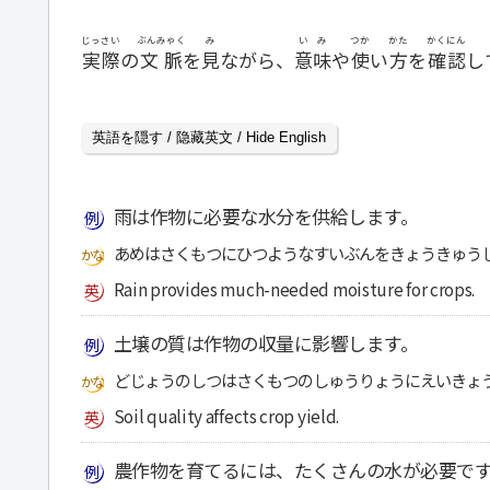
じっさい
ぶんみゃく
み
いみ
つか
かた
かくにん
実際
の
文脈
を
見
ながら、
意味
や
使
い
方
を
確認
し
英語を隠す / 隐藏英文 / Hide English
雨は作物に必要な水分を供給します。
あめはさくもつにひつようなすいぶんをきょうきゅう
Rain provides much-needed moisture for crops.
土壌の質は作物の収量に影響します。
どじょうのしつはさくもつのしゅうりょうにえいきょ
Soil quality affects crop yield.
農作物を育てるには、たくさんの水が必要で