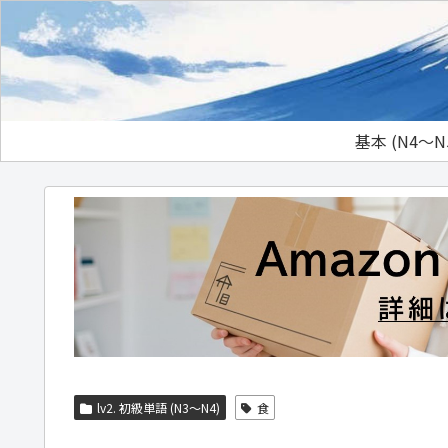
基本 (N4～N
lv2. 初級単語 (N3～N4)
食