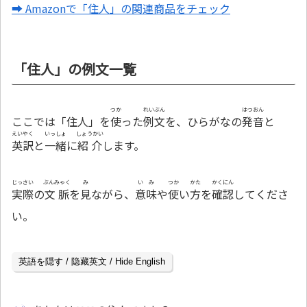
➡ Amazonで「住人」の関連商品をチェック
「住人」の例文一覧
つか
れいぶん
はつおん
ここでは「住人」を
使
った
例文
を、ひらがなの
発音
と
えいやく
いっしょ
しょうかい
英訳
と
一緒
に
紹介
します。
じっさい
ぶんみゃく
み
いみ
つか
かた
かくにん
実際
の
文脈
を
見
ながら、
意味
や
使
い
方
を
確認
してくださ
い。
英語を隠す / 隐藏英文 / Hide English