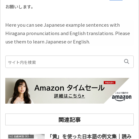
お願いします。
Here you can see Japanese example sentences with
Hiragana pronunciations and English translations. Please
use them to learn Japanese or English.
関連記事
「黄」を使った日本語の例文集｜読み
lv2. 初級単語 (N3～N4)