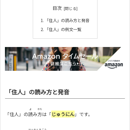
目次
「住人」の読み方と発音
「住人」の例文一覧
「住人」の読み方と発音
よ
かた
「住人」の
読
み
方
は「
じゅうにん
」です。
はつおんきごう