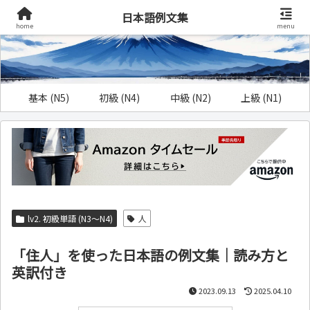
日本語例文集
home
menu
基本 (N5)
初級 (N4)
中級 (N2)
上級 (N1)
lv2. 初級単語 (N3～N4)
人
「住人」を使った日本語の例文集｜読み方と
英訳付き
2023.09.13
2025.04.10