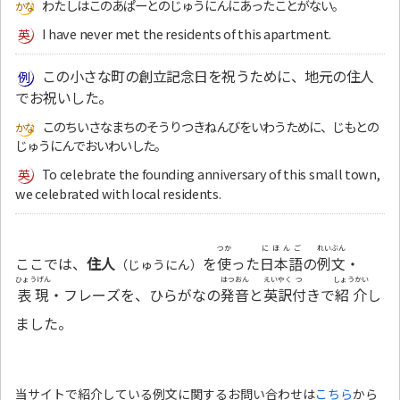
わたしはこのあぱーとのじゅうにんにあったことがない。
I have never met the residents of this apartment.
この小さな町の創立記念日を祝うために、地元の住人
でお祝いした。
このちいさなまちのそうりつきねんびをいわうために、じもとの
じゅうにんでおいわいした。
To celebrate the founding anniversary of this small town,
we celebrated with local residents.
つか
にほんご
れいぶん
ここでは、
住人
を
使
った
日本語
の
例文
・
（じゅうにん）
ひょうげん
はつおん
えいやく
つ
しょうかい
表現
・フレーズを、ひらがなの
発音
と
英訳
付
きで
紹介
し
ました。
当サイトで紹介している例文に関するお問い合わせは
こちら
から