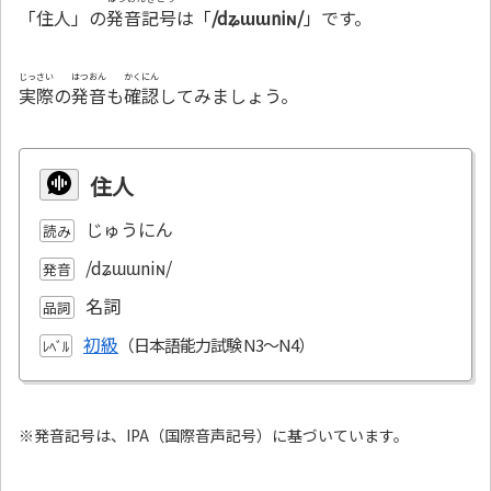
「住人」の
発音記号
は「
/dʑɯɯniɴ/
」です。
じっさい
はつおん
かくにん
実際
の
発音
も
確認
してみましょう。
住人
じゅうにん
読み
/dʑɯɯniɴ/
発音
名詞
品詞
初級
ﾚﾍﾞﾙ
※発音記号は、IPA（国際音声記号）に基づいています。