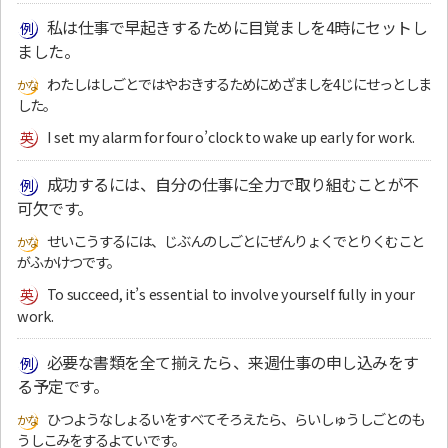
私は仕事で早起きするために目覚ましを4時にセットし
ました。
わたしはしごとではやおきするためにめざましを4じにせっとしま
した。
I set my alarm for four o’clock to wake up early for work.
成功するには、自分の仕事に全力で取り組むことが不
可欠です。
せいこうするには、じぶんのしごとにぜんりょくでとりくむこと
がふかけつです。
To succeed, it’s essential to involve yourself fully in your
work.
必要な書類を全て揃えたら、来週仕事の申し込みをす
る予定です。
ひつようなしょるいをすべてそろえたら、らいしゅうしごとのも
うしこみをするよていです。