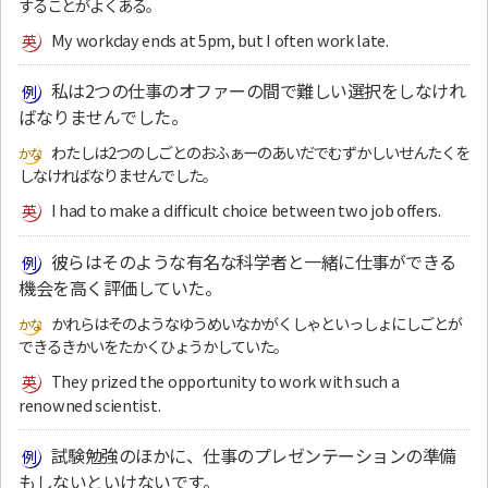
することがよくある。
My workday ends at 5pm, but I often work late.
私は2つの仕事のオファーの間で難しい選択をしなけれ
ばなりませんでした。
わたしは2つのしごとのおふぁーのあいだでむずかしいせんたくを
しなければなりませんでした。
I had to make a difficult choice between two job offers.
彼らはそのような有名な科学者と一緒に仕事ができる
機会を高く評価していた。
かれらはそのようなゆうめいなかがくしゃといっしょにしごとが
できるきかいをたかくひょうかしていた。
They prized the opportunity to work with such a
renowned scientist.
試験勉強のほかに、仕事のプレゼンテーションの準備
もしないといけないです。