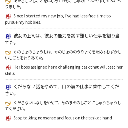
あたらしいしごとをはじめてから、しゅみについやすじかんがへ
りました。
Since I started my new job, I’ve had less free time to
pursue my hobbies.
彼女の上司は、彼女の能力を試す難しい仕事を割り当
てた。
かのじょのじょうしは、かのじょののうりょくをためすむずかし
いしごとをわりあてた。
Her boss assigned her a challenging task that will test her
skills.
くだらない話をやめて、目の前の仕事に集中してくだ
さい。
くだらないはなしをやめて、めのまえのしごとにしゅうちゅうし
てください。
Stop talking nonsense and focus on the task at hand.