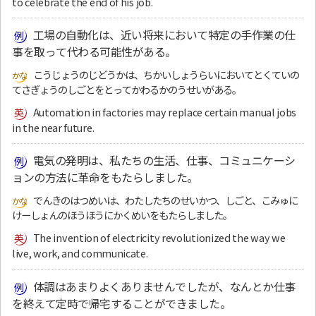
to celebrate the end of his job.
工場の自動化は、近い将来において特定の手作業の仕
事を取って代わる可能性がある。
こうじょうのじどうかは、ちかいしょうらいにおいてとくていの
てさぎょうのしごとをとってかわるかのうせいがある。
Automation in factories may replace certain manual jobs
in the near future.
電気の発明は、私たちの生活、仕事、コミュニケーシ
ョンの方法に革命をもたらしました。
でんきのはつめいは、わたしたちのせいかつ、しごと、こみゅに
けーしょんのほうほうにかくめいをもたらしました。
The invention of electricity revolutionized the way we
live, work, and communicate.
体調はあまりよくありませんでしたが、なんとか仕事
を終えて定時で帰宅することができました。