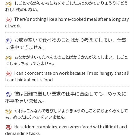
しごとでながいいちにちをすごしたあとのかていりょうりほどう
れしいものはない。
There’s nothing like a home-cooked meal after a long day
at work.
お腹が空いて食べ物のことばかり考えてしまい、仕事
に集中できません。
おなかがすいてたべもののことばかりかんがえてしまい、しごと
にしゅうちゅうできません。
I can’t concentrate on work because I’m so hungry that all
I can think about is food.
彼は困難で厳しい要求の仕事に直面しても、めったに
不平を言いません。
かれはこんなんできびしいようきゅうのしごとにちょくめんして
も、めったにふへいをいいません。
He seldom complains, even when faced with difficult and
demanding tasks.