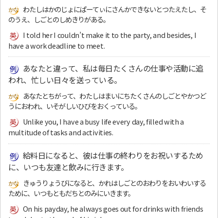
わたしはかのじょにぱーてぃにさんかできないとつたえたし、そ
のうえ、しごとのしめきりがある。
I told her I couldn’t make it to the party, and besides, I
have a work deadline to meet.
あなたと違って、私は毎日たくさんの仕事や活動に追
われ、忙しい日々を送っている。
あなたとちがって、わたしはまいにちたくさんのしごとやかつど
うにおわれ、いそがしいひびをおくっている。
Unlike you, I have a busy life every day, filled with a
multitude of tasks and activities.
給料日になると、彼は仕事の終わりをお祝いするため
に、いつも友達と飲みに行きます。
きゅうりょうびになると、かれはしごとのおわりをおいわいする
ために、いつもともだちとのみにいきます。
On his payday, he always goes out for drinks with friends