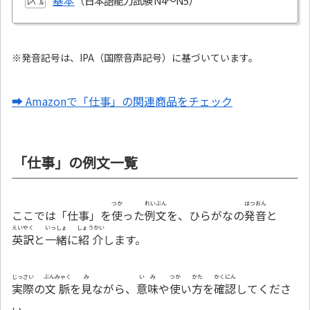
基本
ﾚﾍﾞﾙ
※発音記号は、IPA（国際音声記号）に基づいています。
➡ Amazonで「仕事」の関連商品をチェック
「仕事」の例文一覧
つか
れいぶん
はつおん
ここでは「仕事」を
使
った
例文
を、ひらがなの
発音
と
えいやく
いっしょ
しょうかい
英訳
と
一緒
に
紹介
します。
じっさい
ぶんみゃく
み
いみ
つか
かた
かくにん
実際
の
文脈
を
見
ながら、
意味
や
使
い
方
を
確認
してくださ