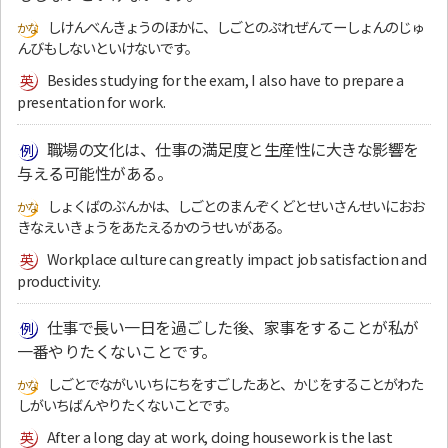
しけんべんきょうのほかに、しごとのぷれぜんてーしょんのじゅ
んびもしないといけないです。
Besides studying for the exam, I also have to prepare a
presentation for work.
職場の文化は、仕事の満足度と生産性に大きな影響を
与える可能性がある。
しょくばのぶんかは、しごとのまんぞくどとせいさんせいにおお
きなえいきょうをあたえるかのうせいがある。
Workplace culture can greatly impact job satisfaction and
productivity.
仕事で長い一日を過ごした後、家事をすることが私が
一番やりたくないことです。
しごとでながいいちにちをすごしたあと、かじをすることがわた
しがいちばんやりたくないことです。
After a long day at work, doing housework is the last