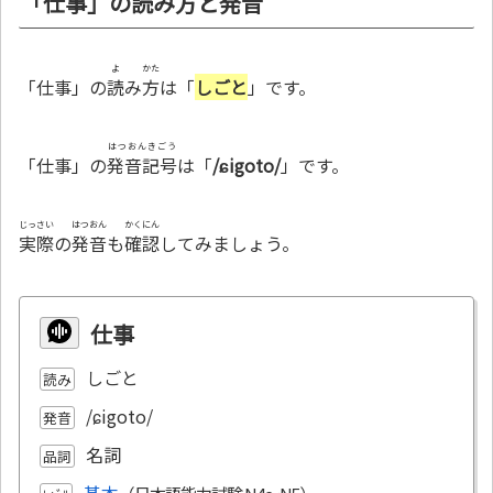
「仕事」の読み方と発音
よ
かた
「仕事」の
読
み
方
は「
しごと
」です。
はつおんきごう
「仕事」の
発音記号
は「
/ɕigoto/
」です。
じっさい
はつおん
かくにん
実際
の
発音
も
確認
してみましょう。
仕事
しごと
読み
/ɕigoto/
発音
名詞
品詞