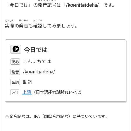
「今日では」の
発音記号
は「
/koɴnitɕideha/
」です。
じっさい
はつおん
かくにん
実際
の
発音
も
確認
してみましょう。
今日では
こんにちでは
読み
/koɴnitɕideha/
発音
副詞
品詞
上級
ﾚﾍﾞﾙ
※発音記号は、IPA（国際音声記号）に基づいています。