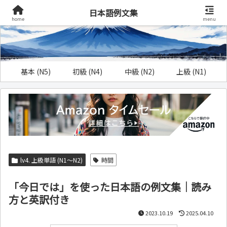
日本語例文集
home
menu
基本 (N5)
初級 (N4)
中級 (N2)
上級 (N1)
lv4. 上級単語 (N1～N2)
時間
「今日では」を使った日本語の例文集｜読み
方と英訳付き
2023.10.19
2025.04.10