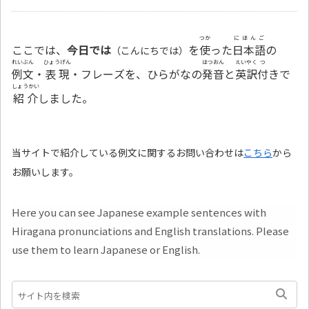
つか
にほんご
ここでは、
今日では
を
使
った
日本語
の
（こんにちでは）
れいぶん
ひょうげん
はつおん
えいやく
つ
例文
・
表現
・フレーズを、ひらがなの
発音
と
英訳
付
きで
しょうかい
紹介
しました。
当サイトで紹介している例文に関するお問い合わせは
こちら
から
お願いします。
Here you can see Japanese example sentences with
Hiragana pronunciations and English translations. Please
use them to learn Japanese or English.