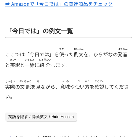
➡ Amazonで「今日では」の関連商品をチェック
「今日では」の例文一覧
つか
れいぶん
はつおん
ここでは「今日では」を
使
った
例文
を、ひらがなの
発音
えいやく
いっしょ
しょうかい
と
英訳
と
一緒
に
紹介
します。
じっさい
ぶんみゃく
み
いみ
つか
かた
かくにん
実際
の
文脈
を
見
ながら、
意味
や
使
い
方
を
確認
してくださ
い。
英語を隠す / 隐藏英文 / Hide English