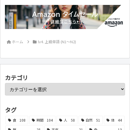
ホーム
lv4. 上級単語 (N1～N2)
カテゴリ
タグ
食
108
時間
104
人
58
自然
51
体
44
暦
25
天気
21
色
13