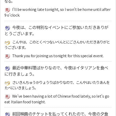
なる。
I’ll be working late tonight, so I won’t be home until after
9 o’clock.
今夜は、この特別なイベントにご参加いただきありが
とうございます。
こんやは、このとくべつないべんとにごさんかいただきありがと
うございます。
Thank you for joining us tonight for this special event.
最近中華料理ばかりなので、今夜はイタリアンを食べ
に行きましょう。
さいきんちゅうかりょうりばかりなので、こんやはいたりあんを
たべにいきましょう。
We’ve been having a lot of Chinese food lately, so let’s go
eat Italian food tonight.
前回映画のチケットを払ってくれたので、今夜の夕食