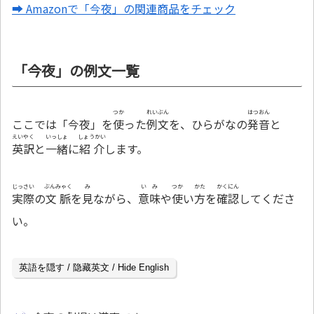
➡ Amazonで「今夜」の関連商品をチェック
「今夜」の例文一覧
つか
れいぶん
はつおん
ここでは「今夜」を
使
った
例文
を、ひらがなの
発音
と
えいやく
いっしょ
しょうかい
英訳
と
一緒
に
紹介
します。
じっさい
ぶんみゃく
み
いみ
つか
かた
かくにん
実際
の
文脈
を
見
ながら、
意味
や
使
い
方
を
確認
してくださ
い。
英語を隠す / 隐藏英文 / Hide English