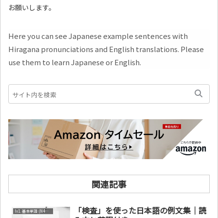
お願いします。
Here you can see Japanese example sentences with
Hiragana pronunciations and English translations. Please
use them to learn Japanese or English.
関連記事
「検査」を使った日本語の例文集｜読
lv1. 基本単語 (N4～N5)