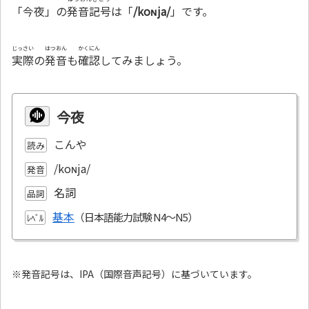
「今夜」の
発音記号
は「
/koɴja/
」です。
じっさい
はつおん
かくにん
実際
の
発音
も
確認
してみましょう。
今夜
こんや
読み
/koɴja/
発音
名詞
品詞
基本
ﾚﾍﾞﾙ
※発音記号は、IPA（国際音声記号）に基づいています。