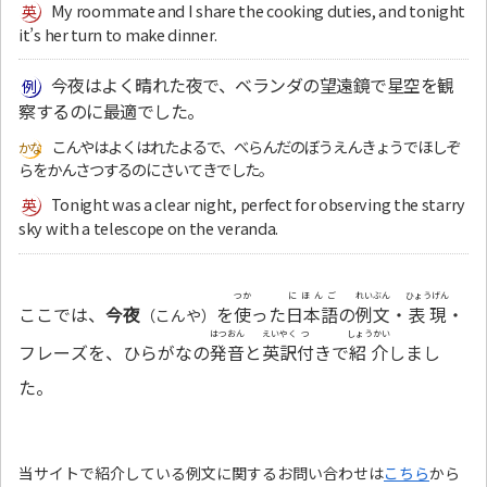
My roommate and I share the cooking duties, and tonight
it’s her turn to make dinner.
今夜はよく晴れた夜で、ベランダの望遠鏡で星空を観
察するのに最適でした。
こんやはよくはれたよるで、べらんだのぼうえんきょうでほしぞ
らをかんさつするのにさいてきでした。
Tonight was a clear night, perfect for observing the starry
sky with a telescope on the veranda.
つか
にほんご
れいぶん
ひょうげん
ここでは、
今夜
を
使
った
日本語
の
例文
・
表現
・
（こんや）
はつおん
えいやく
つ
しょうかい
フレーズを、ひらがなの
発音
と
英訳
付
きで
紹介
しまし
た。
当サイトで紹介している例文に関するお問い合わせは
こちら
から