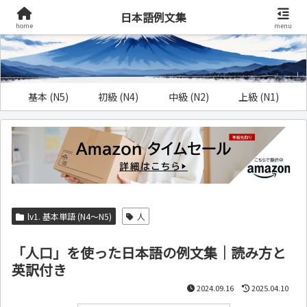
日本語例文集
home
menu
基本 (N5)
初級 (N4)
中級 (N2)
上級 (N1)
lv1. 基本単語 (N4～N5)
人
「人口」を使った日本語の例文集｜読み方と
英訳付き
2024.09.16
2025.04.10