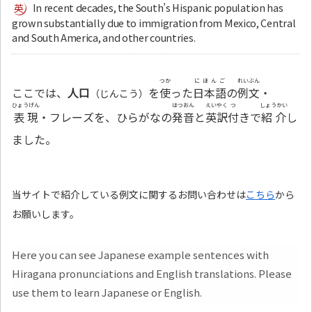
In recent decades, the South’s Hispanic population has
grown substantially due to immigration from Mexico, Central
and South America, and other countries.
つか
にほんご
れいぶん
ここでは、
人口
を
使
った
日本語
の
例文
・
（じんこう）
ひょうげん
はつおん
えいやく
つ
しょうかい
表現
・フレーズを、ひらがなの
発音
と
英訳
付
きで
紹介
し
ました。
当サイトで紹介している例文に関するお問い合わせは
こちら
から
お願いします。
Here you can see Japanese example sentences with
Hiragana pronunciations and English translations. Please
use them to learn Japanese or English.