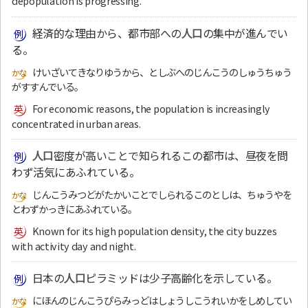
depopulation is progressing.
経済的な理由から、都市部への
人口
の集中が進んでい
る。
けいざいてきなりゆうから、としぶへのじんこうのしゅうちゅう
がすすんでいる。
For economic reasons, the population is increasingly
concentrated in urban areas.
人口
密度が高いことで知られるこの都市は、昼夜を問
わず活気にあふれている。
じんこうみつどがたかいことでしられるこのとしは、ちゅうやを
とわずかっきにあふれている。
Known for its high population density, the city buzzes
with activity day and night.
日本の
人口
ピラミッドは少子高齢化を示している。
にほんのじんこうぴらみっどはしょうしこうれいかをしめしてい