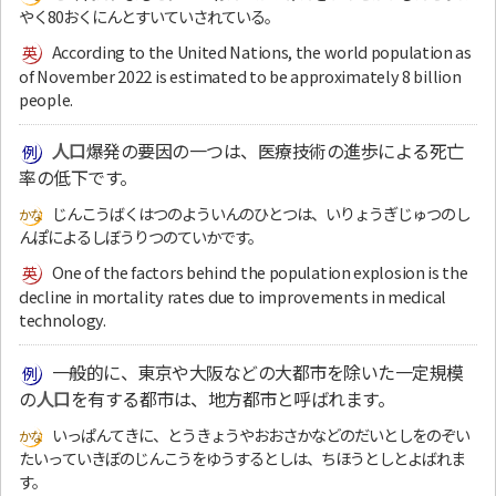
やく80おくにんとすいていされている。
According to the United Nations, the world population as
of November 2022 is estimated to be approximately 8 billion
people.
人口
爆発の要因の一つは、医療技術の進歩による死亡
率の低下です。
じんこうばくはつのよういんのひとつは、いりょうぎじゅつのし
んぽによるしぼうりつのていかです。
One of the factors behind the population explosion is the
decline in mortality rates due to improvements in medical
technology.
一般的に、東京や大阪などの大都市を除いた一定規模
の
人口
を有する都市は、地方都市と呼ばれます。
いっぱんてきに、とうきょうやおおさかなどのだいとしをのぞい
たいっていきぼのじんこうをゆうするとしは、ちほうとしとよばれま
す。