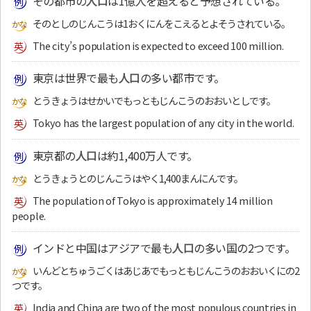
その都市の
人口
は1億人を超えると予想されている。
そのとしのじんこうは1おくにんをこえるとよそうされている。
The city’s population is expected to exceed 100 million.
東京は世界で最も
人口
の多い都市です。
とうきょうはせかいでもっともじんこうのおおいとしです。
Tokyo has the largest population of any city in the world.
東京都の
人口
は約1,400万人です。
とうきょうとのじんこうはやく1,400まんにんです。
The population of Tokyo is approximately 14 million
people.
インドと中国はアジアで最も
人口
の多い国の2つです。
いんどとちゅうごくはあじあでもっともじんこうのおおいくにの2
つです。
India and China are two of the most populous countries in