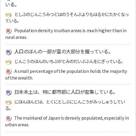
いる。
としぶのじんこうみつどはのうそんぶよりもはるかにたかくなっ
ている。
Population density in urban areas is much higher than in
rural areas.
人口
のほんの一部が富の大部分を握っている。
じんこうのほんのいちぶがとみのだいぶぶんをにぎっている。
A small percentage of the population holds the majority
of the wealth.
日本本土は、特に都市部に
人口
が密集している。
にほんほんどは、とくにとしぶにじんこうがみっしゅうしてい
る。
The mainland of Japan is densely populated, especially in
urban areas.