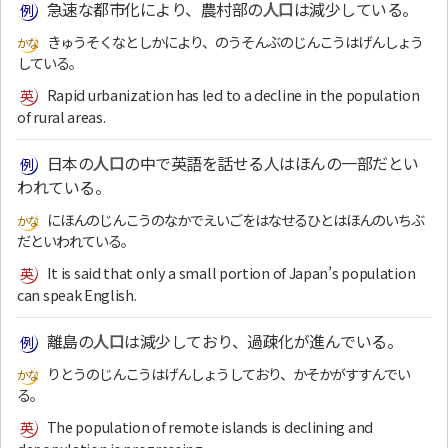
急速な都市化により、農村部の
人口
は減少している。
きゅうそくなとしかにより、のうそんぶのじんこうはげんしょう
している。
Rapid urbanization has led to a decline in the population
of rural areas.
日本の
人口
の中で英語を話せる人はほんの一部だとい
われている。
にほんのじんこうのなかでえいごをはなせるひとはほんのいちぶ
だといわれている。
It is said that only a small portion of Japan’s population
can speak English.
離島の
人口
は減少しており、過疎化が進んでいる。
りとうのじんこうはげんしょうしており、かそかがすすんでい
る。
The population of remote islands is declining and