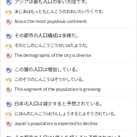
アジアは最も
人口
の多い大陸です。
あじあはもっともじんこうのおおいたいりくです。
Asia is the most populous continent.
その都市の
人口
構成は多様だ。
そのとしのじんこうこうせいはたようだ。
The demographic of the city is diverse.
この層の
人口
は増加している。
このそうのじんこうはぞうかしている。
This segment of the population is growing.
日本の
人口
は減少すると予想されている。
にほんのじんこうはげんしょうするとよそうされている。
Japan’s population is expected to decline.