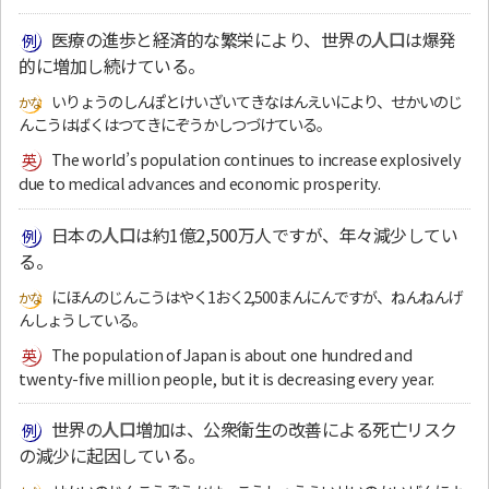
医療の進歩と経済的な繁栄により、世界の
人口
は爆発
的に増加し続けている。
いりょうのしんぽとけいざいてきなはんえいにより、せかいのじ
んこうはばくはつてきにぞうかしつづけている。
The world’s population continues to increase explosively
due to medical advances and economic prosperity.
日本の
人口
は約1億2,500万人ですが、年々減少してい
る。
にほんのじんこうはやく1おく2,500まんにんですが、ねんねんげ
んしょうしている。
The population of Japan is about one hundred and
twenty-five million people, but it is decreasing every year.
世界の
人口
増加は、公衆衛生の改善による死亡リスク
の減少に起因している。