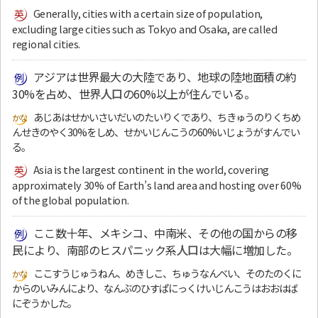
Generally, cities with a certain size of population,
excluding large cities such as Tokyo and Osaka, are called
regional cities.
アジアは世界最大の大陸であり、地球の陸地面積の約
30%を占め、世界
人口
の60%以上が住んでいる。
あじあはせかいさいだいのたいりくであり、ちきゅうのりくちめ
んせきのやく30%をしめ、せかいじんこうの60%いじょうがすんでい
る。
Asia is the largest continent in the world, covering
approximately 30% of Earth’s land area and hosting over 60%
of the global population.
ここ数十年、メキシコ、中南米、その他の国からの移
民により、南部のヒスパニック系
人口
は大幅に増加した。
ここすうじゅうねん、めきしこ、ちゅうなんべい、そのたのくに
からのいみんにより、なんぶのひすぱにっくけいじんこうはおおはば
にぞうかした。