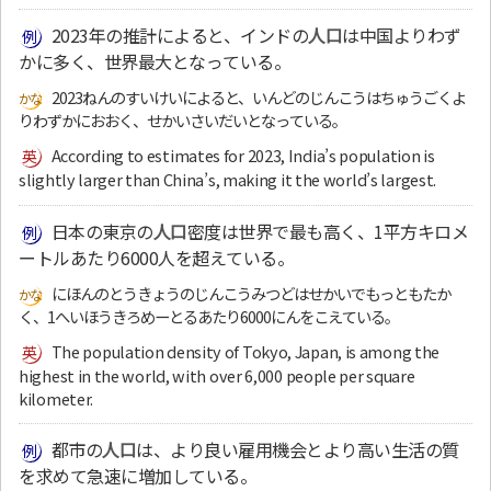
2023年の推計によると、インドの
人口
は中国よりわず
かに多く、世界最大となっている。
2023ねんのすいけいによると、いんどのじんこうはちゅうごくよ
りわずかにおおく、せかいさいだいとなっている。
According to estimates for 2023, India’s population is
slightly larger than China’s, making it the world’s largest.
日本の東京の
人口
密度は世界で最も高く、1平方キロメ
ートルあたり6000人を超えている。
にほんのとうきょうのじんこうみつどはせかいでもっともたか
く、1へいほうきろめーとるあたり6000にんをこえている。
The population density of Tokyo, Japan, is among the
highest in the world, with over 6,000 people per square
kilometer.
都市の
人口
は、より良い雇用機会とより高い生活の質
を求めて急速に増加している。