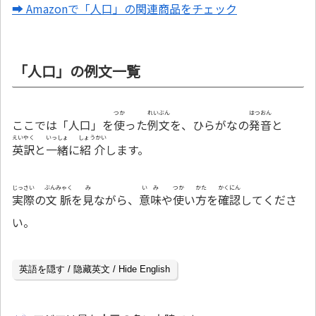
➡ Amazonで「人口」の関連商品をチェック
「人口」の例文一覧
つか
れいぶん
はつおん
ここでは「人口」を
使
った
例文
を、ひらがなの
発音
と
えいやく
いっしょ
しょうかい
英訳
と
一緒
に
紹介
します。
じっさい
ぶんみゃく
み
いみ
つか
かた
かくにん
実際
の
文脈
を
見
ながら、
意味
や
使
い
方
を
確認
してくださ
い。
英語を隠す / 隐藏英文 / Hide English