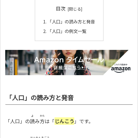
目次
「人口」の読み方と発音
「人口」の例文一覧
「人口」の読み方と発音
よ
かた
「人口」の
読
み
方
は「
じんこう
」です。
はつおんきごう