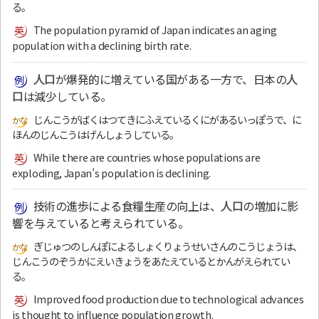
る。
The population pyramid of Japan indicates an aging
population with a declining birth rate.
人口
が爆発的に増えている国がある一方で、日本の
人
口
は減少している。
じんこうがばくはつてきにふえているくにがあるいっぽうで、に
ほんのじんこうはげんしょうしている。
While there are countries whose populations are
exploding, Japan’s population is declining.
技術の進歩による食糧生産の向上は、
人口
の増加に影
響を与えていると考えられている。
ぎじゅつのしんぽによるしょくりょうせいさんのこうじょうは、
じんこうのぞうかにえいきょうをあたえているとかんがえられてい
る。
Improved food production due to technological advances
is thought to influence population growth.