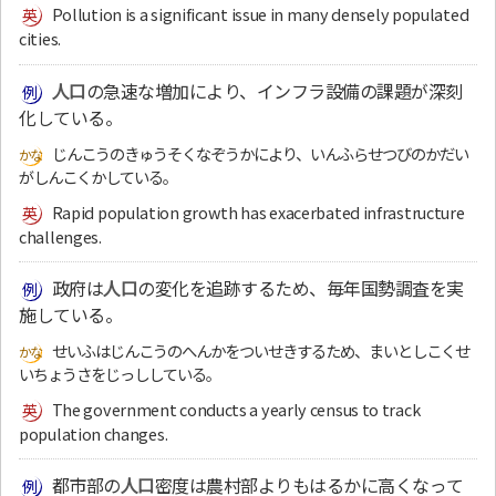
Pollution is a significant issue in many densely populated
cities.
人口
の急速な増加により、インフラ設備の課題が深刻
化している。
じんこうのきゅうそくなぞうかにより、いんふらせつびのかだい
がしんこくかしている。
Rapid population growth has exacerbated infrastructure
challenges.
政府は
人口
の変化を追跡するため、毎年国勢調査を実
施している。
せいふはじんこうのへんかをついせきするため、まいとしこくせ
いちょうさをじっししている。
The government conducts a yearly census to track
population changes.
都市部の
人口
密度は農村部よりもはるかに高くなって