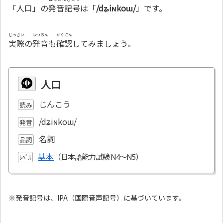
「人口」の
発音記号
は「
/dʑiɴkoɯ/
」です。
じっさい
はつおん
かくにん
実際
の
発音
も
確認
してみましょう。
人口
じんこう
読み
/dʑiɴkoɯ/
発音
名詞
品詞
基本
ﾚﾍﾞﾙ
※発音記号は、IPA（国際音声記号）に基づいています。