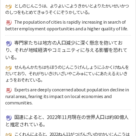
としのじんこうは、よりよいこようきかいとよりたかいせいかつ
のしつをもとめてきゅうそくにぞうかしている。
The population of cities is rapidly increasing in search of
better employment opportunities and a higher quality of life.
専門家たちは地方の
人口
減少に深く懸念を抱いてお
り、それが地域経済やコミュニティに与える影響を恐れて
いる。
せんもんかたちはちほうのじんこうげんしょうにふかくけねんを
だいており、それがちいきけいざいやこみゅにてぃにあたえるえいき
ょうをおそれている。
Experts are deeply concerned about population decline in
rural areas, fearing its impact on local economies and
communities.
国連によると、2022年11月現在の世界
人口
は約80億人
と推定されている。
こくれんによると、2022ねん11がつげんざいのせかいじんこうは