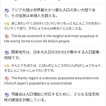
アジア大陸は世界最大かつ最も
人口
の多い大陸であ
り、その住民は46億人を超える。
あじあたいりくはせかいさいだいかつもっともじんこうのおおい
たいりくであり、そのじゅうみんは46おくにんをこえる。
The Asian continent is the largest and most populous in
the world, home to over 4.6 billion people.
関東地方は、日本の
人口
の3分の1が集中する
人口
密集
地域です。
かんとうちほうは、にほんのじんこうの3ぶんの1がしゅうちゅう
するじんこうみっしゅうちいきです。
The Kanto region is a densely populated area where one-
third of Japan’s population is concentrated.
市議会は
人口
増加に対応するために、さらなる住宅地
域の建設を計画している。