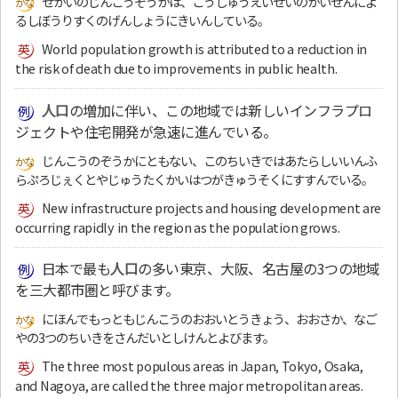
せかいのじんこうぞうかは、こうしゅうえいせいのかいぜんによ
るしぼうりすくのげんしょうにきいんしている。
World population growth is attributed to a reduction in
the risk of death due to improvements in public health.
人口
の増加に伴い、この地域では新しいインフラプロ
ジェクトや住宅開発が急速に進んでいる。
じんこうのぞうかにともない、このちいきではあたらしいいんふ
らぷろじぇくとやじゅうたくかいはつがきゅうそくにすすんでいる。
New infrastructure projects and housing development are
occurring rapidly in the region as the population grows.
日本で最も
人口
の多い東京、大阪、名古屋の3つの地域
を三大都市圏と呼びます。
にほんでもっともじんこうのおおいとうきょう、おおさか、なご
やの3つのちいきをさんだいとしけんとよびます。
The three most populous areas in Japan, Tokyo, Osaka,
and Nagoya, are called the three major metropolitan areas.