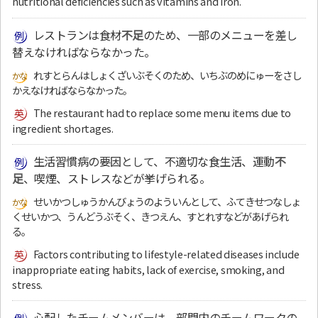
nutritional deficiencies such as vitamins and iron.
レストランは食材
不足
のため、一部のメニューを差し
替えなければならなかった。
れすとらんはしょくざいぶそくのため、いちぶのめにゅーをさし
かえなければならなかった。
The restaurant had to replace some menu items due to
ingredient shortages.
生活習慣病の要因として、不適切な食生活、運動
不
足
、喫煙、ストレスなどが挙げられる。
せいかつしゅうかんびょうのよういんとして、ふてきせつなしょ
くせいかつ、うんどうぶそく、きつえん、すとれすなどがあげられ
る。
Factors contributing to lifestyle-related diseases include
inappropriate eating habits, lack of exercise, smoking, and
stress.
心配したチームメンバーは、部門内のチームワークの