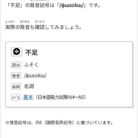
「不足」の
発音記号
は「
/ɸɯsokɯ/
」です。
じっさい
はつおん
かくにん
実際
の
発音
も
確認
してみましょう。
不足
ふそく
読み
/ɸɯsokɯ/
発音
名詞
品詞
基本
ﾚﾍﾞﾙ
※発音記号は、IPA（国際音声記号）に基づいています。