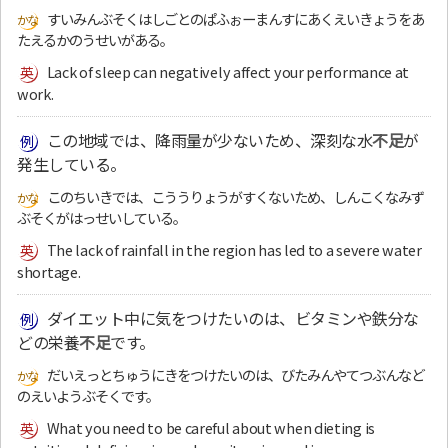
すいみんぶそくはしごとのぱふぉーまんすにあくえいきょうをあ
たえるかのうせいがある。
Lack of sleep can negatively affect your performance at
work.
この地域では、降雨量が少ないため、深刻な水
不足
が
発生している。
このちいきでは、こううりょうがすくないため、しんこくなみず
ぶそくがはっせいしている。
The lack of rainfall in the region has led to a severe water
shortage.
ダイエット中に気をつけたいのは、ビタミンや鉄分な
どの栄養
不足
です。
だいえっとちゅうにきをつけたいのは、びたみんやてつぶんなど
のえいようぶそくです。
What you need to be careful about when dieting is