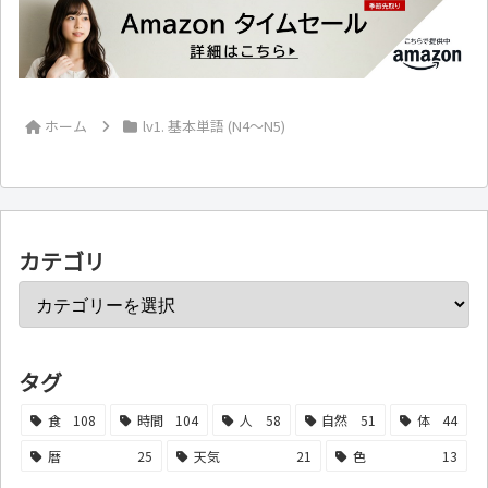
ホーム
lv1. 基本単語 (N4～N5)
カテゴリ
タグ
食
108
時間
104
人
58
自然
51
体
44
暦
25
天気
21
色
13