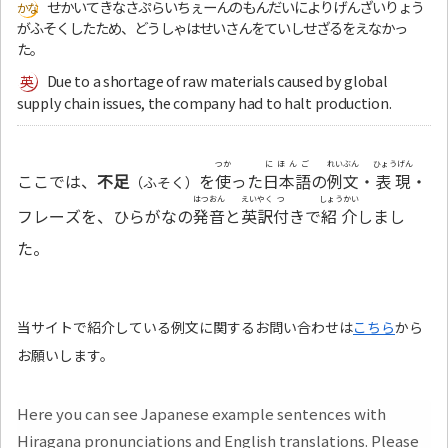
せかいてきなさぷらいちぇーんのもんだいによりげんざいりょう
がふそくしたため、どうしゃはせいさんをていしせざるをえなかっ
た。
Due to a shortage of raw materials caused by global
supply chain issues, the company had to halt production.
つか
にほんご
れいぶん
ひょうげん
ここでは、
不足
を
使
った
日本語
の
例文
・
表現
・
（ふそく）
はつおん
えいやく
つ
しょうかい
フレーズを、ひらがなの
発音
と
英訳
付
きで
紹介
しまし
た。
当サイトで紹介している例文に関するお問い合わせは
こちら
から
お願いします。
Here you can see Japanese example sentences with
Hiragana pronunciations and English translations. Please