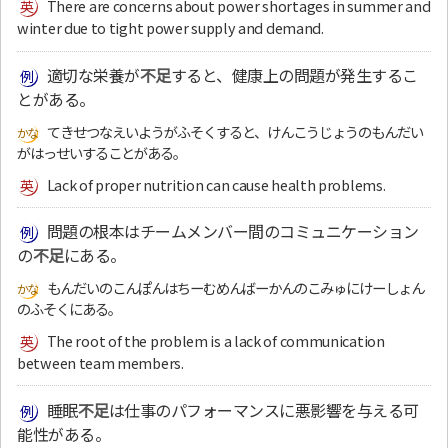
There are concerns about power shortages in summer and
winter due to tight power supply and demand.
適切な栄養が
不足
すると、健康上の問題が発生するこ
とがある。
てきせつなえいようがふそくすると、けんこうじょうのもんだい
がはっせいすることがある。
Lack of proper nutrition can cause health problems.
問題の根本はチームメンバー間のコミュニケーション
の
不足
にある。
もんだいのこんぽんはちーむめんばーかんのこみゅにけーしょん
のふそくにある。
The root of the problem is a lack of communication
between team members.
睡眠
不足
は仕事のパフォーマンスに悪影響を与える可
能性がある。