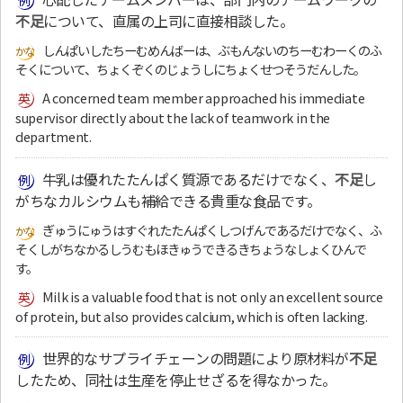
不足
について、直属の上司に直接相談した。
しんぱいしたちーむめんばーは、ぶもんないのちーむわーくのふ
そくについて、ちょくぞくのじょうしにちょくせつそうだんした。
A concerned team member approached his immediate
supervisor directly about the lack of teamwork in the
department.
牛乳は優れたたんぱく質源であるだけでなく、
不足
し
がちなカルシウムも補給できる貴重な食品です。
ぎゅうにゅうはすぐれたたんぱくしつげんであるだけでなく、ふ
そくしがちなかるしうむもほきゅうできるきちょうなしょくひんで
す。
Milk is a valuable food that is not only an excellent source
of protein, but also provides calcium, which is often lacking.
世界的なサプライチェーンの問題により原材料が
不足
したため、同社は生産を停止せざるを得なかった。