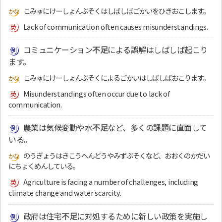
こみゅにけーしょんぶそくはしばしばごかいをひきおこします。
Lack of communication often causes misunderstandings.
コミュニケーション
不足
による誤解はしばしば起こり
ます。
こみゅにけーしょんぶそくによるごかいはしばしばおこります。
Misunderstandings often occur due to lack of
communication.
農業は気候変動や水
不足
など、多くの課題に直面して
いる。
のうぎょうはきこうへんどうやみずぶそくなど、おおくのかだい
にちょくめんしている。
Agriculture is facing a number of challenges, including
climate change and water scarcity.
政府は住宅
不足
に対処するために新しい政策を実施し