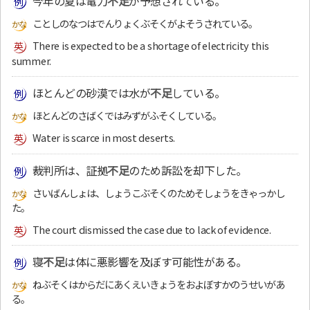
今年の夏は電力
不足
が予想されている。
ことしのなつはでんりょくぶそくがよそうされている。
There is expected to be a shortage of electricity this
summer.
ほとんどの砂漠では水が
不足
している。
ほとんどのさばくではみずがふそくしている。
Water is scarce in most deserts.
裁判所は、証拠
不足
のため訴訟を却下した。
さいばんしょは、しょうこぶそくのためそしょうをきゃっかし
た。
The court dismissed the case due to lack of evidence.
寝
不足
は体に悪影響を及ぼす可能性がある。
ねぶそくはからだにあくえいきょうをおよぼすかのうせいがあ
る。