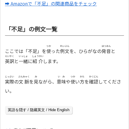
➡ Amazonで「不足」の関連商品をチェック
「不足」の例文一覧
つか
れいぶん
はつおん
ここでは「不足」を
使
った
例文
を、ひらがなの
発音
と
えいやく
いっしょ
しょうかい
英訳
と
一緒
に
紹介
します。
じっさい
ぶんみゃく
み
いみ
つか
かた
かくにん
実際
の
文脈
を
見
ながら、
意味
や
使
い
方
を
確認
してくださ
い。
英語を隠す / 隐藏英文 / Hide English