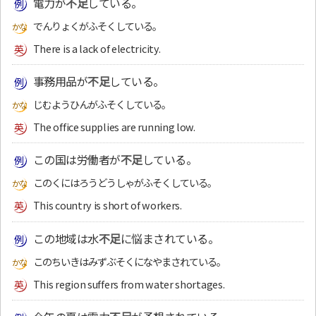
電力が
不足
している。
でんりょくがふそくしている。
There is a lack of electricity.
事務用品が
不足
している。
じむようひんがふそくしている。
The office supplies are running low.
この国は労働者が
不足
している。
このくにはろうどうしゃがふそくしている。
This country is short of workers.
この地域は水
不足
に悩まされている。
このちいきはみずぶそくになやまされている。
This region suffers from water shortages.