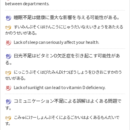
between departments.
睡眠
不足
は健康に重大な影響を与える可能性がある。
すいみんぶそくはけんこうにじゅうだいなえいきょうをあたえる
かのうせいがある。
Lack of sleep can seriously affect your health.
日光
不足
はビタミンD欠乏症を引き起こす可能性があ
る。
にっこうぶそくはびたみんDけつぼうしょうをひきおこすかのう
せいがある。
Lack of sunlight can lead to vitamin D deficiency.
コミュニケーション
不足
による誤解はよくある問題で
す。
こみゅにけーしょんぶそくによるごかいはよくあるもんだいで
す。