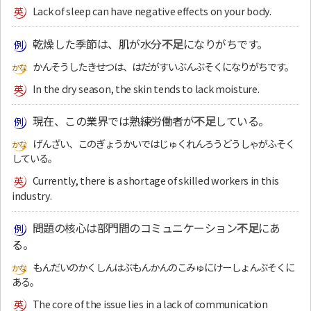
Lack of sleep can have negative effects on your body.
乾燥した季節は、肌が水分
不足
になりがちです。
かんそうしたきせつは、はだがすいぶんぶそくになりがちです。
In the dry season, the skin tends to lack moisture.
現在、この業界では熟練労働者が
不足
している。
げんざい、このぎょうかいではじゅくれんろうどうしゃがふそく
している。
Currently, there is a shortage of skilled workers in this
industry.
問題の核心は部門間のコミュニケーション
不足
にあ
る。
もんだいのかくしんはぶもんかんのこみゅにけーしょんぶそくに
ある。
The core of the issue lies in a lack of communication